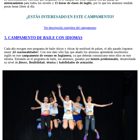
entrenamiento
para todos los niveles y
15 horas de clases de inglés
, por lo que los alumnos tendrán
pocas horas libres al día.
¿ESTÁS INTERESADO EN ESTE CAMPAMENTO?
Ver descripción completa del campamento
5. CAMPAMENTO DE BAILE CON IDIOMAS
Cada año escogen este programa de baile chicos y chicas de multitud de países, el año pasado lograron
reunir ¡
65 nacionalidades!
. Con este dato sólo hay que añadir los alumnos aprenderán muchísimo
inglés en este
campamento de verano en Inglaterra
, ya que deberán comunicarse entre ellos en este
idioma. Entrando en el programa de baile, los alumnos, guiados por
tutores profesionales
, desarrollarán
su nivel de
fitness
,
flexibilidad
,
técnica
y
habilidades de actuación
.