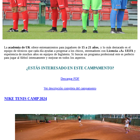
La
academia de UK
ofrece entrenamientos para jugadores de
15 a 21 años
, y lo más destacado es el
equipo de técnicos que cada día ayudan a progresar a los chicos, entrenadores con
Licencia «A» UEFA
y
experiencia de muchos años en equipos de Inglaterra. Si buscas un programa profesional este es perfecto
para jugar al fútbol intensamente y mejorar en todos los aspectos.
¿ESTÁS INTERESADO EN ESTE CAMPAMENTO?
Descargar PDF
Ver descripción completa del campamento
NIKE TENIS CAMP 2024