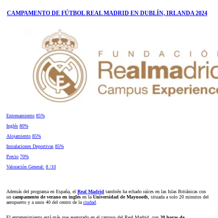
CAMPAMENTO DE FÚTBOL REAL MADRID EN DUBLÍN, IRLANDA 2024
Entrenamiento
85%
Inglés
80%
Alojamiento
85%
Instalaciones Deportivas
85%
Precio
70%
Valoración General:
8 /10
Además del programa en España, el
Real Madrid
también ha echado raíces en las Islas Británicas con
un
campamento de verano en inglés
en la
Universidad de Maynooth
, situada a solo 20 minutos del
aeropuerto y a unos 40 del centro de la
ciudad
.
El entretenimiento está más que asegurado en el campus del Real Madrid, con
20 horas de