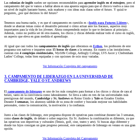
Las
colonias de inglés
suelen ser opciones recomendables para
aprender inglés en el extrajero
, pero el
campamento del que te vamos a hablar ahora es una apuesta segura para que el chico/a vuelva a casa con
un nivel de inglés bastante bueno, más madurez y con ideas más claras sobre el futuro. Y quizá te
preguntes, ¿por qué decimos lo del futuro?
Tenemos una buena razón, y es que el campamento en cuestión es «
Inglés para Futuros Líderes
«,
donde se abarcan temas como el desarrollo personal o cómo actuar ante los fracasos, aspectos muy
importantes para la vida de los jóvenes. Ahora comprenderás mejor lo que te decíamos al principio…
Además, como no podría ser de otra manera, los chicos y chicas deberán realizar todo el curso en inglés,
un aspecto que eleva en gran medida el aprendizaje.
Al igual que casi todos los
campamentos de inglés
que ofrecemos en
Ertheo
, los profesores de este
programa son nativos e imparten unas
15 horas de clases
a la semana. En cuanto a las instalaciones,
cuentan con
4 complejos residenciales
, Wycliffe College, Ardingly College, LVS Ascot y Cheltenham
Ladies’ College, todas bien equipadas y con opciones de ocio muy variadas.
Ver Información Completa del campamento
3. CAMPAMENTO DE LIDERAZGO EN LA UNIVERSIDAD DE
CAMBRIDGE, YALE O ST. ANDREWS
El
campamento de liderazgo
es uno de los más completo para formar a los chicos y chicas de cara al
futuro, tanto en la convivencia como laboralmente. Se lleva a cabo en tres de las universidades más
prestigiosas del mundo,
Cambridge
y
St. Andrews
en Reino Unido y
Yale
en Estados Unidos.
Durante
3 semanas
, los alumnos saldrán de su zona de confort y buscarán mejorar sus habilidades
personales, como la comunicación, la motivación y la confianza.
Junto a las clases de liderazgo, este programa dispone de optativas para combinar durante las 3 semanas,
como
clases de inglés
, de debate o sobre negocios. En St. Andrews la combinación es diferente, ya que
las optativas son deportivas y culturales (Tennis, golf, cine, teatro y arte). Si buscas algo diferente y
donde tus hijos consigan un gran progreso personal, este campamento de liderazgo en verano es una gran
opción.
Ver Información Completa del Campamento