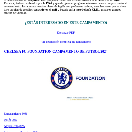
Fenwick
, todos cualificados por la
PGA
y que dirigirán el programa intensivo de este campus. Junto al
entrenamiento, los alumnos tendrán clases de inglés con profesores nativos, unas lecciones que se rigen
bajo un plan de estudios
centrado en el golf
y basado en
la metodología CLIL
, usada en grandes
centros de idiomas.
¿ESTÁS INTERESADO EN ESTE CAMPAMENTO?
Descargar PDF
Ver descripción completa del campamento
CHELSEA FC FOUNDATION CAMPAMENTO DE FUTBOL 2024
Entrenamiento
80%
Inglés
70%
Alojamiento
80%