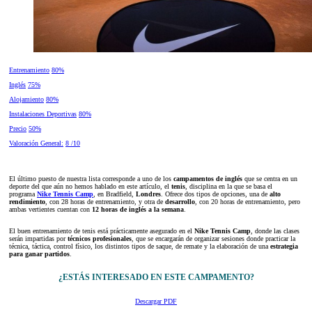
Entrenamiento
80%
Inglés
75%
Alojamiento
80%
Instalaciones Deportivas
80%
Precio
50%
Valoración General:
8 /10
El último puesto de nuestra lista corresponde a uno de los
campamentos de inglés
que se centra en un
deporte del que aún no hemos hablado en este artículo, el
tenis
, disciplina en la que se basa el
programa
Nike Tennis Camp
, en Bradfield,
Londres
. Ofrece dos tipos de opciones, una de
alto
rendimiento
, con 28 horas de entrenamiento, y otra de
desarrollo
, con 20 horas de entrenamiento, pero
ambas vertientes cuentan con
12 horas de inglés a la semana
.
El buen entrenamiento de tenis está prácticamente asegurado en el
Nike Tennis Camp
, donde las clases
serán impartidas por
técnicos profesionales
, que se encargarán de organizar sesiones donde practicar la
técnica, táctica, control físico, los distintos tipos de saque, de remate y la elaboración de una
estrategia
para ganar partidos
.
¿ESTÁS INTERESADO EN ESTE CAMPAMENTO?
Descargar PDF