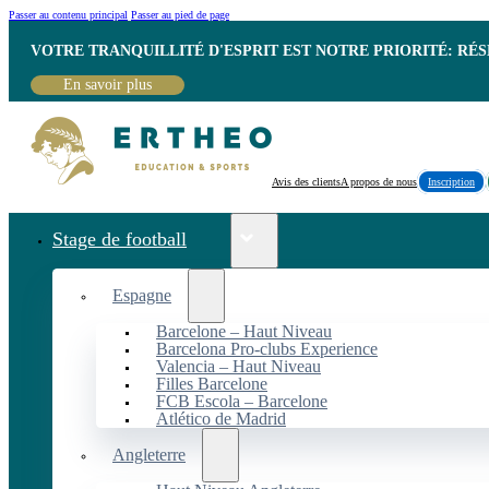
Passer au contenu principal
Passer au pied de page
VOTRE TRANQUILLITÉ D'ESPRIT EST NOTRE PRIORITÉ: RÉ
En savoir plus
Avis des clients
A propos de nous
Inscription
Stage de football
Espagne
Barcelone – Haut Niveau
Barcelona Pro-clubs Experience
Valencia – Haut Niveau
Filles Barcelone
FCB Escola – Barcelone
Atlético de Madrid
Angleterre