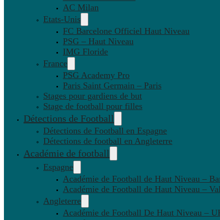
AC Milan
Etats-Unis
FC Barcelone Officiel Haut Niveau
PSG – Haut Niveau
IMG Floride
France
PSG Academy Pro
Paris Saint Germain – Paris
Stages pour gardiens de but
Stage de football pour filles
Détections de Football
Détections de Football en Espagne
Détections de football en Angleterre
Académie de football
Espagne
Académie de Football de Haut Niveau – Ba
Académie de Football de Haut Niveau – Va
Angleterre
Académie de Football De Haut Niveau – U