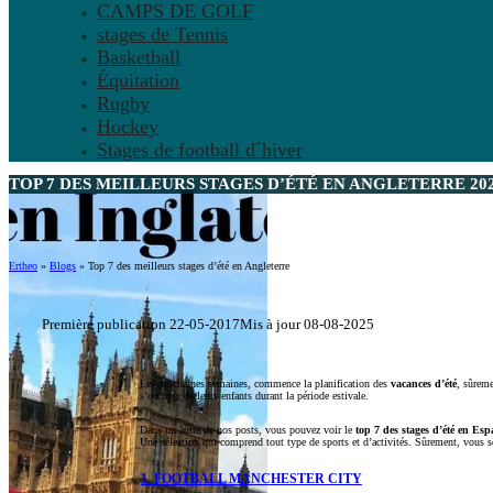
CAMPS DE GOLF
stages de Tennis
Basketball
Équitation
Rugby
Hockey
Stages de football d´hiver
TOP 7 DES MEILLEURS STAGES D’ÉTÉ EN ANGLETERRE 20
Ertheo
»
Blogs
»
Top 7 des meilleurs stages d’été en Angleterre
Première publication 22-05-2017
Mis à jour 08-08-2025
Les prochaines semaines, commence la planification des
vacances d’été
, sûreme
s’occuper de leurs enfants durant la période estivale.
Dans un autre de nos posts, vous pouvez voir le
top 7 des stages d’été en Es
Une sélection qui comprend tout type de sports et d’activités. Sûrement, vous se
1. FOOTBALL MANCHESTER CITY