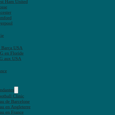
est Ham United
osse
cester
amford
verpool
ie
C Barça USA
G en Floride
PSG aux USA
ance
endantes
otball Clinic
eau de Barcelone
eau en Angleterre
eau en France