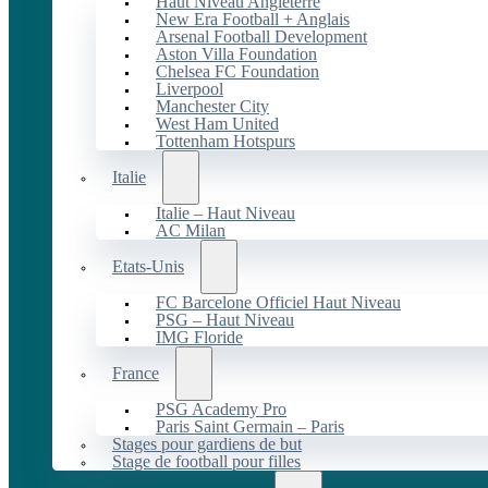
Haut Niveau Angleterre
New Era Football + Anglais
Arsenal Football Development
Aston Villa Foundation
Chelsea FC Foundation
Liverpool
Manchester City
West Ham United
Tottenham Hotspurs
Italie
Italie – Haut Niveau
AC Milan
Etats-Unis
FC Barcelone Officiel Haut Niveau
PSG – Haut Niveau
IMG Floride
France
PSG Academy Pro
Paris Saint Germain – Paris
Stages pour gardiens de but
Stage de football pour filles