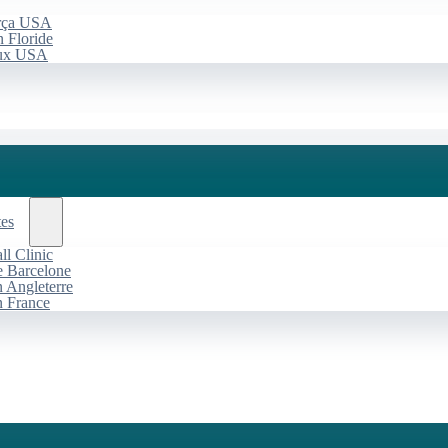
arça USA
 Floride
aux USA
tes
l Clinic
de Barcelone
n Angleterre
n France