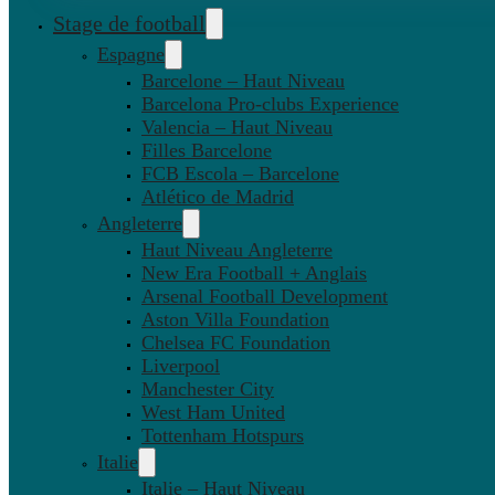
Stage de football
Espagne
Barcelone – Haut Niveau
Barcelona Pro-clubs Experience
Valencia – Haut Niveau
Filles Barcelone
FCB Escola – Barcelone
Atlético de Madrid
Angleterre
Haut Niveau Angleterre
New Era Football + Anglais
Arsenal Football Development
Aston Villa Foundation
Chelsea FC Foundation
Liverpool
Manchester City
West Ham United
Tottenham Hotspurs
Italie
Italie – Haut Niveau