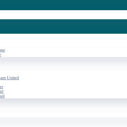
one
e
Ham United
er
rd
ool