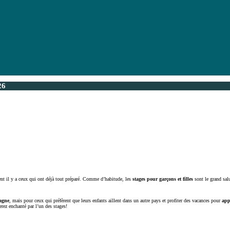
26
nt il y a ceux qui ont déjà tout préparé. Comme d’habitude, les
stages pour garçons et filles
sont le grand sal
pagne
, mais pour ceux qui préfèrent que leurs enfants aillent dans un autre pays et profiter des vacances pour
app
rez enchanté par l’un des stages!