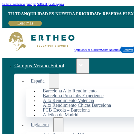
Saltar al contenido principal
Saltar al pie de página
TU TRANQUILIDAD ES NUESTRA PRIORIDAD: RESERVA FLEX
Leer más
Opiniones de Clientes
Sobre Nosotros
Reservar
Campus Verano Fútbol
España
Barcelona Alto Rendimiento
Barcelona Pro-clubs Experience
Alto Rendimiento Valencia
Alto Rendimiento Chicas Barcelona
FCB Escola – Barcelona
Atlético de Madrid
Inglaterra