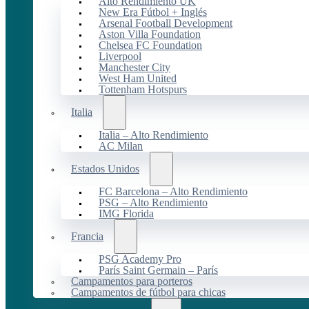
Alto Rendimiento UK
New Era Fútbol + Inglés
Arsenal Football Development
Aston Villa Foundation
Chelsea FC Foundation
Liverpool
Manchester City
West Ham United
Tottenham Hotspurs
Italia
Italia – Alto Rendimiento
AC Milan
Estados Unidos
FC Barcelona – Alto Rendimiento
PSG – Alto Rendimiento
IMG Florida
Francia
PSG Academy Pro
París Saint Germain – París
Campamentos para porteros
Campamentos de fútbol para chicas