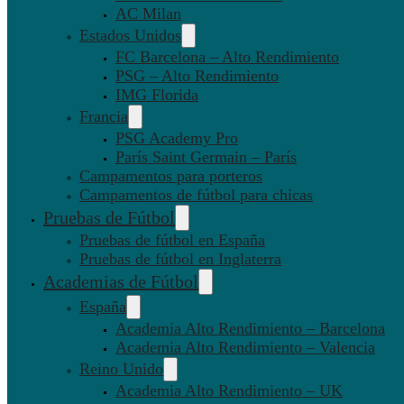
AC Milan
Estados Unidos
FC Barcelona – Alto Rendimiento
PSG – Alto Rendimiento
IMG Florida
Francia
PSG Academy Pro
París Saint Germain – París
Campamentos para porteros
Campamentos de fútbol para chicas
Pruebas de Fútbol
Pruebas de fútbol en España
Pruebas de fútbol en Inglaterra
Academias de Fútbol
España
Academia Alto Rendimiento – Barcelona
Academia Alto Rendimiento – Valencia
Reino Unido
Academia Alto Rendimiento – UK