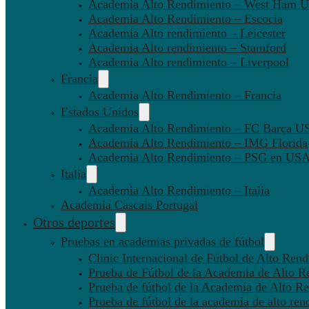
Academia Alto Rendimiento – West Ham U
Academia Alto Rendimiento – Escocia
Academia Alto rendimiento – Leicester
Academia Alto rendimiento – Stamford
Academia Alto rendimiento – Liverpool
Francia
Academia Alto Rendimiento – Francia
Estados Unidos
Academia Alto Rendimiento – FC Barça U
Academia Alto Rendimiento – IMG Florida
Academia Alto Rendimiento – PSG en US
Italia
Academia Alto Rendimiento – Italia
Academia Cascais Portugal
Otros deportes
Pruebas en academias privadas de fútbol
Clinic Internacional de Fútbol de Alto Ren
Prueba de Fútbol de la Academia de Alto R
Prueba de fútbol de la Academia de Alto Re
Prueba de fútbol de la academia de alto ren