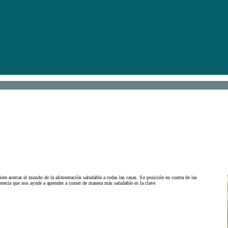
iere acercar el mundo de la alimentación saludable a todas las casas. Su posición en contra de las
orrecta que nos ayude a aprender a comer de manera más saludable es la clave.