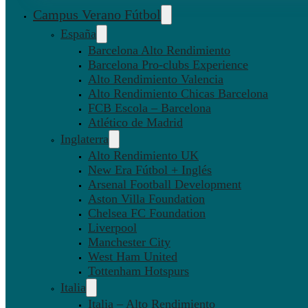
Campus Verano Fútbol
España
Barcelona Alto Rendimiento
Barcelona Pro-clubs Experience
Alto Rendimiento Valencia
Alto Rendimiento Chicas Barcelona
FCB Escola – Barcelona
Atlético de Madrid
Inglaterra
Alto Rendimiento UK
New Era Fútbol + Inglés
Arsenal Football Development
Aston Villa Foundation
Chelsea FC Foundation
Liverpool
Manchester City
West Ham United
Tottenham Hotspurs
Italia
Italia – Alto Rendimiento