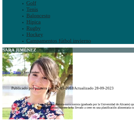
Golf
Tenis
Baloncesto
Hípica
Rugby
Hockey
Campamentos fútbol invierno
SARA JIMÉNEZ
Ertheo
»
Blogs
»
Sara Jiménez
Publicado por primera vez 02-05-2018
Actualizado 28-09-2023
Sara Jiménez, dietista-nutricionista (graduada por la Universidad de Alicante) qu
dietas de mantenimiento la ha llevado a creer en una planificación alimentaria c