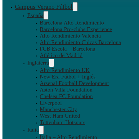
Campus Verano Fútbol
España
Barcelona Alto Rendimiento
Barcelona Pro-clubs Experience
Alto Rendimiento Valencia
Alto Rendimiento Chicas Barcelona
FCB Escola – Barcelona
Atlético de Madrid
Inglaterra
Alto Rendimiento UK
New Era Fútbol + Inglés
Arsenal Football Development
Aston Villa Foundation
Chelsea FC Foundation
Liverpool
Manchester City
West Ham United
Tottenham Hotspurs
Italia
Italia – Alto Rendimiento