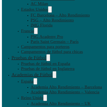
AC Milan
Estados Unidos
FC Barcelona – Alto Rendimiento
PSG – Alto Rendimiento
IMG Florida
Francia
PSG Academy Pro
París Saint Germain – París
Campamentos para porteros
Campamentos de fútbol para chicas
Pruebas de Fútbol
Pruebas de fútbol en España
Pruebas de fútbol en Inglaterra
Academias de Fútbol
España
Academia Alto Rendimiento – Barcelona
Academia Alto Rendimiento – Valencia
Reino Unido
Academia Alto Rendimiento – UK