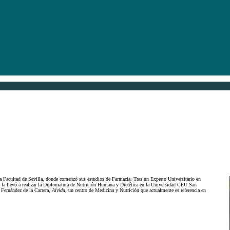
la Facultad de Sevilla, donde comenzó sus estudios de Farmacia. Tras un Experto Universitario en
ajo la llevó a realizar la Diplomatura de Nutrición Humana y Dietética en la Universidad CEU San
a Fernández de la Carrera,
Alvida
, un centro de Medicina y Nutrición que actualmente es referencia en