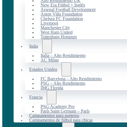
Alto Rendimiento UK
New Era Fútbol + Inglés
Arsenal Football Development
Aston Villa Foundation
Chelsea FC Foundation
Liverpool
Manchester City
West Ham United
Tottenham Hotspurs
Italia
Italia – Alto Rendimiento
AC Milan
Estados Unidos
FC Barcelona – Alto Rendimiento
PSG – Alto Rendimiento
IMG Florida
Francia
PSG Academy Pro
París Saint Germain – París
Campamentos para porteros
Campamentos de fútbol para chicas