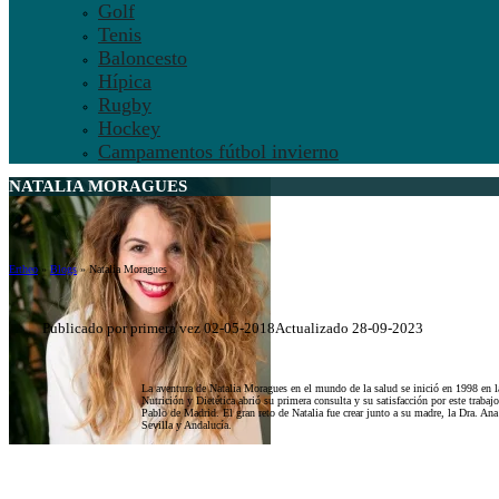
Golf
Tenis
Baloncesto
Hípica
Rugby
Hockey
Campamentos fútbol invierno
NATALIA MORAGUES
Ertheo
»
Blogs
»
Natalia Moragues
Publicado por primera vez 02-05-2018
Actualizado 28-09-2023
La aventura de Natalia Moragues en el mundo de la salud se inició en 1998 en 
Nutrición y Dietética abrió su primera consulta y su satisfacción por este trab
Pablo de Madrid. El gran reto de Natalia fue crear junto a su madre, la Dra. An
Sevilla y Andalucía.