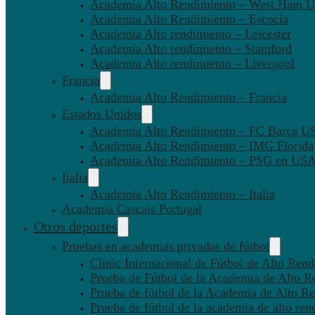
Academia Alto Rendimiento – West Ham U
Academia Alto Rendimiento – Escocia
Academia Alto rendimiento – Leicester
Academia Alto rendimiento – Stamford
Academia Alto rendimiento – Liverpool
Francia
Academia Alto Rendimiento – Francia
Estados Unidos
Academia Alto Rendimiento – FC Barça U
Academia Alto Rendimiento – IMG Florida
Academia Alto Rendimiento – PSG en US
Italia
Academia Alto Rendimiento – Italia
Academia Cascais Portugal
Otros deportes
Pruebas en academias privadas de fútbol
Clinic Internacional de Fútbol de Alto Ren
Prueba de Fútbol de la Academia de Alto R
Prueba de fútbol de la Academia de Alto Re
Prueba de fútbol de la academia de alto ren