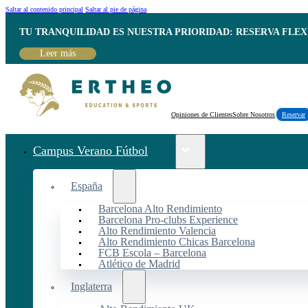
Saltar al contenido principal
Saltar al pie de página
TU TRANQUILIDAD ES NUESTRA PRIORIDAD: RESERVA FLEX
Leer más
Opiniones de Clientes
Sobre Nosotros
Reservar
Campus Verano Fútbol
España
Barcelona Alto Rendimiento
Barcelona Pro-clubs Experience
Alto Rendimiento Valencia
Alto Rendimiento Chicas Barcelona
FCB Escola – Barcelona
Atlético de Madrid
Inglaterra