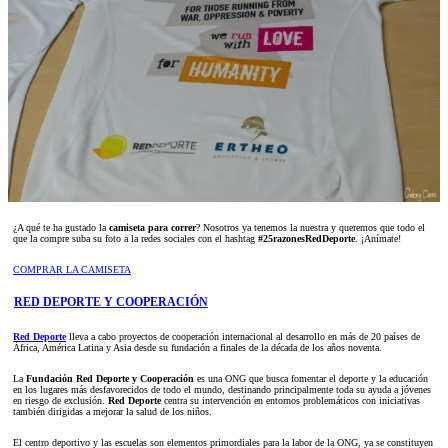
¿A qué te ha gustado la
camiseta para correr
? Nosotros ya tenemos la nuestra y queremos que todo el
que la compre suba su foto a la redes sociales con el hashtag
#25razonesRedDeporte
. ¡Anímate!
COMPRAR LA CAMISETA
RED DEPORTE Y COOPERACIÓN
Red Deporte
lleva a cabo proyectos de cooperación internacional al desarrollo en más de 20 países de
África, América Latina y Asia desde su fundación a finales de la década de los años noventa.
La
Fundación Red Deporte y Cooperación
es una ONG que busca fomentar el deporte y la educación
en los lugares más desfavorecidos de todo el mundo, destinando principalmente toda su ayuda a jóvenes
en riesgo de exclusión.
Red Deporte
centra su intervención en entornos problemáticos con iniciativas
también dirigidas a mejorar la salud de los niños.
El centro deportivo y las escuelas son elementos primordiales para la labor de la ONG, ya se constituyen