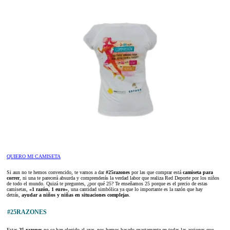
QUIERO MI CAMISETA
Si aun no te hemos convencido, te vamos a dar
#25razones
por las que comprar está
camiseta para
correr
, ni una te parecerá absurda y comprenderás la verdad labor que realiza Red Deporte por los niños
de todo el mundo. Quizá te preguntes, ¿por qué 25? Te enseñamos 25 porque es el precio de estas
camisetas,
«1 razón, 1 euro»
, una cantidad simbólica ya que lo importante es la razón que hay
detrás,
ayudar a niños y niñas en situaciones complejas
.
#25RAZONES
Estas
25 razones
no se han elegido al azar, nos hemos basado exactamente en todas las acciones que