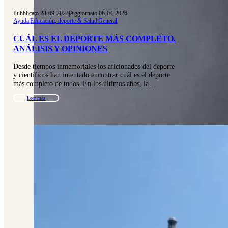
Pubblicato 28-09-2024
|
Aggiornato 06-04-2026
Ayuda
|
Educación, deporte & Salud
|
General
CUÁL ES EL DEPORTE MÁS COMPLETO.
ANÁLISIS Y OPINIONES
Desde tiempos inmemoriales los aficionados del deporte
y científicos han intentado encontrar cuál es el deporte
más completo de todos. En los últimos años, la…
Leer más