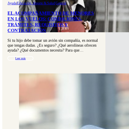
Ayuda
|
Educación, deporte & Salud
|
General
EL ACOMPAÑAMIENTO DE MENORES
EN LOS VUELOS: CONDICIONES,
TRÁMITES, REQUISITOS Y
CONTRATACIÓN
Si tu hijo debe tomar un avión sin compañía, es normal
que tengas dudas. ¿Es seguro? ¿Qué aerolíneas ofrecen
ayuda? ¿Qué documentos necesita? Para que…
Leer más