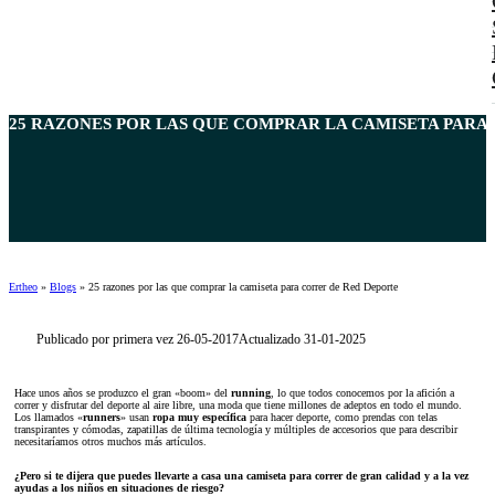
25 RAZONES POR LAS QUE COMPRAR LA CAMISETA PARA 
Ertheo
»
Blogs
»
25 razones por las que comprar la camiseta para correr de Red Deporte
Publicado por primera vez 26-05-2017
Actualizado 31-01-2025
Hace unos años se produzco el gran «boom» del
running
, lo que todos conocemos por la afición a
correr y disfrutar del deporte al aire libre, una moda que tiene millones de adeptos en todo el mundo.
Los llamados «
runners
» usan
ropa muy específica
para hacer deporte, como prendas con telas
transpirantes y cómodas, zapatillas de última tecnología y múltiples de accesorios que para describir
necesitaríamos otros muchos más artículos.
¿Pero si te dijera que puedes llevarte a casa una camiseta para correr de gran calidad y a la vez
ayudas a los niños en situaciones de riesgo?