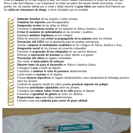
lleva a cabo Red Deporte y sus voluntarios en todas las partes del mundo donde intervienen. Como
puedes ver, las razones hablan por sí solas y dejan entrever la
gran labor
que realiza Red Deporte por
los
niños en situaciones de riesgo
, a veces olvidados por la sociedad.
Defender derechos
de las mujeres y niñas jóvenes.
Fomentar los deportes
para discapacitados.
Integración escolar
de las niñas en África.
Favorecer la
asistencia escolar
de los menores en África, América y Asia.
Evitar el aumento de enfermedades
en las escuelas y pueblos.
Implantar
medidas higiénicas
en los colegios.
Dotar de utensilios para
evitar la propagación de la malaria
entre los jóvenes
Prevención del SIDA
con la aportación para las pruebas preventivas.
Ayudar a
mejorar el rendimiento académico
en los colegios de África, América y Asia.
Integración social
de los jóvenes en situación vulnerable.
Favorecer la
aceptación de los refugiados
en sus nuevos destinos.
Reforzar la
superación de traumas
en niños debido a la guerra.
Prevención del cólera
en lugares vulnerables.
Dar visión al
intercambio de culturas
.
Deporte como vía para el desarrollo
en África y América Latina.
Conseguir la
paz
a través de deporte.
Contribuir a
cambiar la vida de personas
desfavorecidas.
Lucha contra el
racismo
en el deporte.
Formar
técnicos deportivos
en lugares desfavorecidos como herramienta de liderazgo positivo
entre los jóvenes.
Creación de espacios donde los niños pueden
practicar deporte sin peligro
.
Promover
actividades saludables
entre los jóvenes.
Conseguir que
menos niños vivan en la calle
gracias al deporte.
Fomentar la
igualdad de género
en todos los ámbitos.
Proporcionar ropa
para niños desfavorecidos.
Llevarte a casa una
camiseta para correr de gran calidad
.