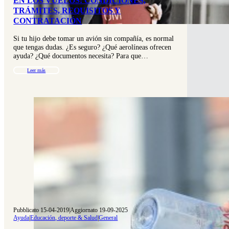
EN LOS VUELOS: CONDICIONES,
TRÁMITES, REQUISITOS Y
CONTRATACIÓN
Si tu hijo debe tomar un avión sin compañía, es normal
que tengas dudas. ¿Es seguro? ¿Qué aerolíneas ofrecen
ayuda? ¿Qué documentos necesita? Para que…
Leer más
Pubblicato 15-04-2019
|
Aggiornato 19-09-2025
Ayuda
|
Educación, deporte & Salud
|
General