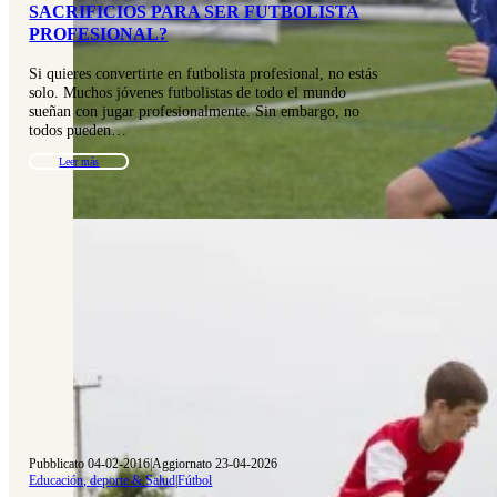
SACRIFICIOS PARA SER FUTBOLISTA
PROFESIONAL?
Si quieres convertirte en futbolista profesional, no estás
solo. Muchos jóvenes futbolistas de todo el mundo
sueñan con jugar profesionalmente. Sin embargo, no
todos pueden…
Leer más
Pubblicato 04-02-2016
|
Aggiornato 23-04-2026
Educación, deporte & Salud
|
Fútbol