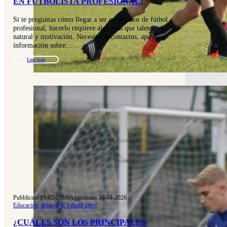
EN FUTBOLISTA PROFESIONAL!
Si te preguntas cómo llegar a ser un jugador de fútbol
profesional, hacerlo requiere algo más que talento
natural y motivación. Necesitarás contactos, apoyo,
información sobre…
Leer más
Pubblicato 19-02-2016
|
Aggiornato 30-04-2026
Educación, deporte & Salud
|
Fútbol
¿CUÁLES SON LOS PRINCIPALES