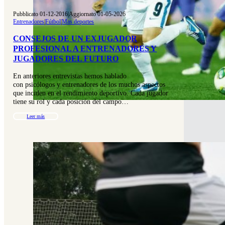
Pubblicato 01-12-2016
|
Aggiornato 01-05-2026
Entrenadores
|
Fútbol
|
Mas deportes
CONSEJOS DE UN EXJUGADOR
PROFESIONAL A ENTRENADORES Y
JUGADORES DEL FUTURO
En anteriores entrevistas hemos hablado
con psicólogos y entrenadores de los muchos aspectos
que inciden en el rendimiento deportivo. Cada jugador
tiene su rol y cada posición del campo…
Leer más