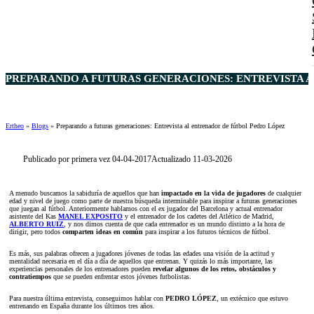
PREPARANDO A FUTURAS GENERACIONES: ENTREVISTA A
Ertheo
»
Blogs
»
Preparando a futuras generaciones: Entrevista al entrenador de fútbol Pedro López
Publicado por primera vez 04-04-2017
Actualizado 11-03-2026
A menudo buscamos la sabiduría de aquellos que han
impactado en la vida de jugadores
de cualquier
edad y nivel de juego como parte de nuestra búsqueda interminable para inspirar a futuras generaciones
que juegan al fútbol. Anteriormente hablamos con el ex jugador del Barcelona y actual entrenador
asistente del Kas
MANEL EXPOSITO
y el entrenador de los cadetes del Atlético de Madrid,
ALBERTO RUIZ
, y nos dimos cuenta de que cada entrenador es un mundo distinto a la hora de
dirigir, pero todos
comparten ideas en común
para inspirar a los futuros técnicos de fútbol.
Es más, sus palabras ofrecen a jugadores jóvenes de todas las edades una visión de la actitud y
mentalidad necesaria en el día a día de aquellos que entrenan. Y quizás lo más importante, las
experiencias personales de los entrenadores pueden
revelar algunos de los retos, obstáculos y
contratiempos
que se pueden enfrentar estos jóvenes futbolistas.
Para nuestra última entrevista, conseguimos hablar con
PEDRO LÓPEZ
, un extécnico que estuvo
entrenando en España durante los últimos tres años.