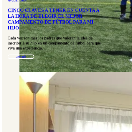
Ayuda
|
Fútbol
CINCO CLAVES A TENER EN CUENTA A
LA HORA DE ELEGIR EL MEJOR
CAMPAMENTO DE FÚTBOL PARA MI
HIJO
Cada vez son más los padres que valoran la idea de
inscribir a su hijo en un campamento de fútbol para que
viva una experiencia…
Leer más