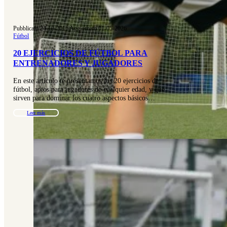
Pubblicato 24-10-2016
|
Aggiornato 01-05-2026
Fútbol
20 EJERCICIOS DE FÚTBOL PARA
ENTRENADORES Y JUGADORES
En este artículo te presentamos los 20 ejercicios de
fútbol, aptos para jugadores de cualquier edad, y que
sirven para dominar los cuatro aspectos básicos…
Leer más