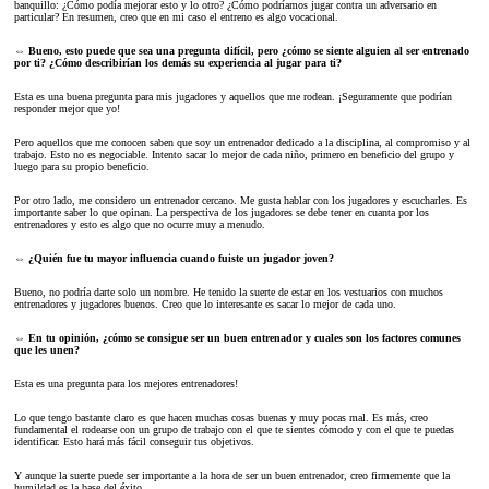
banquillo: ¿Cómo podía mejorar esto y lo otro? ¿Cómo podríamos jugar contra un adversario en
particular? En resumen, creo que en mi caso el entreno es algo vocacional.
⇔ Bueno, esto puede que sea una pregunta difícil, pero ¿cómo se siente alguien al ser entrenado
por ti? ¿Cómo describirían los demás su experiencia al jugar para ti?
Esta es una buena pregunta para mis jugadores y aquellos que me rodean. ¡Seguramente que podrían
responder mejor que yo!
Pero aquellos que me conocen saben que soy un entrenador dedicado a la disciplina, al compromiso y al
trabajo. Esto no es negociable. Intento sacar lo mejor de cada niño, primero en beneficio del grupo y
luego para su propio beneficio.
Por otro lado, me considero un entrenador cercano. Me gusta hablar con los jugadores y escucharles. Es
importante saber lo que opinan. La perspectiva de los jugadores se debe tener en cuanta por los
entrenadores y esto es algo que no ocurre muy a menudo.
⇔ ¿Quién fue tu mayor influencia cuando fuiste un jugador joven?
Bueno, no podría darte solo un nombre. He tenido la suerte de estar en los vestuarios con muchos
entrenadores y jugadores buenos. Creo que lo interesante es sacar lo mejor de cada uno.
⇔ En tu opinión, ¿cómo se consigue ser un buen entrenador y cuales son los factores comunes
que les unen?
Esta es una pregunta para los mejores entrenadores!
Lo que tengo bastante claro es que hacen muchas cosas buenas y muy pocas mal. Es más, creo
fundamental el rodearse con un grupo de trabajo con el que te sientes cómodo y con el que te puedas
identificar. Esto hará más fácil conseguir tus objetivos.
Y aunque la suerte puede ser importante a la hora de ser un buen entrenador, creo firmemente que la
humildad es la base del éxito.