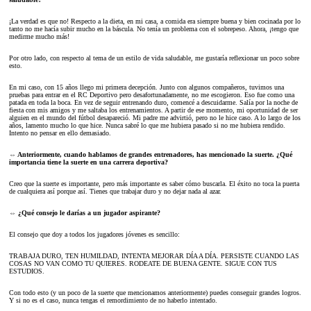
¡La verdad es que no! Respecto a la dieta, en mi casa, a comida era siempre buena y bien cocinada por lo
tanto no me hacía subir mucho en la báscula. No tenía un problema con el sobrepeso. Ahora, ¡tengo que
medirme mucho más!
Por otro lado, con respecto al tema de un estilo de vida saludable, me gustaría reflexionar un poco sobre
esto.
En mi caso, con 15 años llego mi primera decepción. Junto con algunos compañeros, tuvimos una
pruebas para entrar en el RC Deportivo pero desafortunadamente, no me escogieron. Eso fue como una
patada en toda la boca. En vez de seguir entrenando duro, comencé a descuidarme. Salía por la noche de
fiesta con mis amigos y me saltaba los entrenamientos. A partir de ese momento, mi oportunidad de ser
alguien en el mundo del fútbol desapareció. Mi padre me advirtió, pero no le hice caso. A lo largo de los
años, lamento mucho lo que hice. Nunca sabré lo que me hubiera pasado si no me hubiera rendido.
Intento no pensar en ello demasiado.
⇔ Anteriormente, cuando hablamos de grandes entrenadores, has mencionado la suerte. ¿Qué
importancia tiene la suerte en una carrera deportiva?
Creo que la suerte es importante, pero más importante es saber cómo buscarla. El éxito no toca la puerta
de cualquiera así porque así. Tienes que trabajar duro y no dejar nada al azar.
⇔ ¿Qué consejo le darías a un jugador aspirante?
El consejo que doy a todos los jugadores jóvenes es sencillo:
TRABAJA DURO, TEN HUMILDAD, INTENTA MEJORAR DÍA A DÍA. PERSISTE CUANDO LAS
COSAS NO VAN COMO TU QUIERES. RODEATE DE BUENA GENTE. SIGUE CON TUS
ESTUDIOS.
Con todo esto (y un poco de la suerte que mencionamos anteriormente) puedes conseguir grandes logros.
Y si no es el caso, nunca tengas el remordimiento de no haberlo intentado.