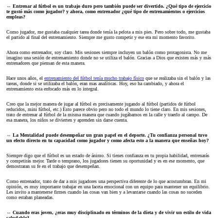
⇔ Entrenar al fútbol es un trabajo duro pero también puede ser divertido. ¿Qué tipo de ejercicio
te gustó más como jugador? y ahora, como entrenador ¿qué tipo de entrenamientos o ejercicios
empleas?
Como jugador, me gustaba cualquier tarea donde tenía la pelota a mis pies. Pero sobre todo, me gustaba
el partido al final del entrenamiento. Siempre me gusto competir y ese era mi momento favorito.
Ahora como entrenador, soy claro. Mis sesiones siempre incluyen un balón como protagonista. No me
imagino una sesión de entrenamiento donde no se utiliza el balón. Gracias a Dios que existen más y más
entrenadores que piensan de esta manera.
Hace unos años, el
entrenamiento del fútbol tenía mucho trabajo físico
que se realizaba sin el balón y las
tareas, donde si se utilizaba el balón, eran mas analíticas. Hoy, eso ha cambiado, y ahora el
entrenamiento esta enfocado más en lo integral.
Creo que la mejor manera de jugar al fútbol es precisamente jugando al fútbol (partidos de fútbol
reducidos, mini fútbol, etc.) Esto parece obvio pero no todo el mundo lo tiene claro. En mis sesiones,
trato de entrenar al fútbol de la misma manera que cuando jugábamos en la calle y traerlo al campo. De
esa manera, los niños se divierten y aprenden sin darse cuenta.
⇔ La Mentalidad puede desempeñar un gran papel en el deporte. ¿Tu confianza personal tuvo
un efecto directo en tu capacidad como jugador y como afecta esto a la manera que enseñas hoy?
Siempre digo que el fútbol es un estado de ánimo. Si tienes confianza en tu propia habilidad, entrenarás
y competirás mejor. Tarde o temprano, los jugadores tienen su oportunidad y es en ese momento, que
demostraran su fe en el trabajo que desempeñan.
Como entrenador, trato de dar a mis jugadores una perspectiva diferente de lo que acostumbran. En mi
opinión, es muy importante trabajar en una faceta emocional con un equipo para mantener un equilibrio.
Les invito a mantenerse firmes cuando las cosas van bien y a levantarse cuando las cosas no suceden
como estaban planeadas.
⇔ Cuando eras joven, ¿eras muy disciplinado en términos de la dieta y de vivir un estilo de vida
saludable?