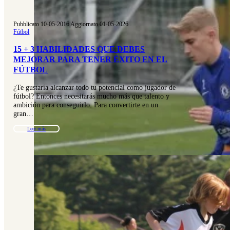
Pubblicato 10-05-2016
|
Aggiornato 01-05-2026
Fútbol
15 + 3 HABILIDADES QUE DEBES
MEJORAR PARA TENER ÉXITO EN EL
FÚTBOL
¿Te gustaría alcanzar todo tu potencial como jugador de
fútbol? Entonces necesitarás mucho más que talento y
ambición para conseguirlo. Para convertirte en un
gran…
Leer más