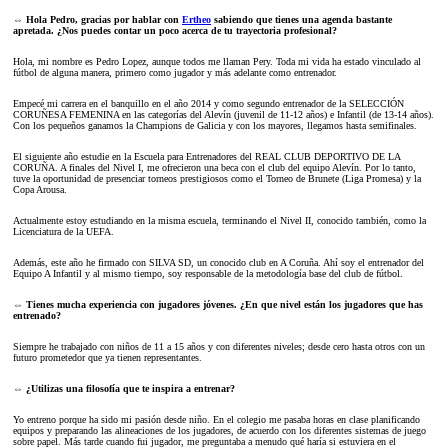
⇔ Hola Pedro, gracias por hablar con
Ertheo
sabiendo que tienes una agenda bastante
apretada. ¿Nos puedes contar un poco acerca de tu trayectoria profesional?
Hola, mi nombre es Pedro Lopez, aunque todos me llaman Pery. Toda mi vida ha estado vinculado al
fútbol de alguna manera, primero como jugador y más adelante como entrenador.
Empecé mi carrera en el banquillo en el año 2014 y como segundo entrenador de la SELECCIÓN
CORUÑESA FEMENINA en las categorías del Alevín (juvenil de 11-12 años) e Infantil (de 13-14 años).
Con los pequeños ganamos la Champions de Galicia y con los mayores, llegamos hasta semifinales.
El siguiente año estudie en la Escuela para Entrenadores del REAL CLUB DEPORTIVO DE LA
CORUÑA. A finales del Nivel I, me ofrecieron una beca con el club del equipo Alevín. Por lo tanto,
tuve la oportunidad de presenciar torneos prestigiosos como el Torneo de Brunete (Liga Promesa) y la
Copa Arousa.
Actualmente estoy estudiando en la misma escuela, terminando el Nivel II, conocido también, como la
Licenciatura de la UEFA.
Además, este año he firmado con SILVA SD, un conocido club en A Coruña. Ahí soy el entrenador del
Equipo A Infantil y al mismo tiempo, soy responsable de la metodología base del club de fútbol.
⇔
Tienes mucha experiencia con jugadores jóvenes. ¿En que nivel están los jugadores que has
entrenado?
Siempre he trabajado con niños de 11 a 15 años y con diferentes niveles; desde cero hasta otros con un
futuro prometedor que ya tienen representantes.
⇔ ¿Utilizas una filosofía que te inspira a entrenar?
Yo entreno porque ha sido mi pasión desde niño. En el colegio me pasaba horas en clase planificando
equipos y preparando las alineaciones de los jugadores, de acuerdo con los diferentes sistemas de juego
sobre papel. Más tarde cuando fui jugador, me preguntaba a menudo qué haría si estuviera en el