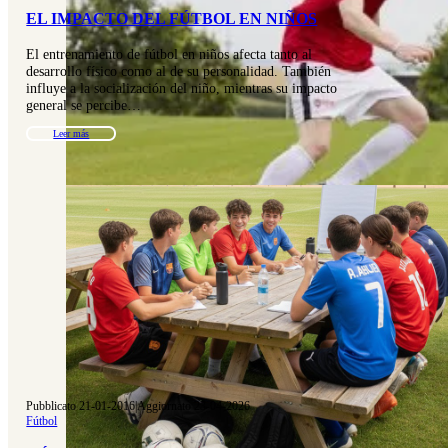
EL IMPACTO DEL FÚTBOL EN NIÑOS
El entrenamiento de fútbol en niños afecta tanto al
desarrollo físico como al de su personalidad. También
influye a la socialización del niño, mientras su impacto
general se percibe…
Leer más
Pubblicato 21-01-2016
|
Aggiornato 23-04-2026
Fútbol