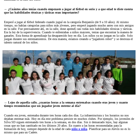
⇔ ¿Cuántos años tenías cuando empezaste a jugar al fútbol en serio y a que edad te diste cuenta
que las habilidades técnicas y tácticas eran importantes?
Empecé a jugar al fútbol federado cuando jugué en la categoría Benjamín (de 9 a 10 años). Al mismo
tiempo, no habían categorías para niños más jóvenes, pero empecé jugando mucho antes con mis amigos
en la calle. Fue precisamente ahí, en la calle, done aprendí casi todas mis habilidades técnicas y tácticas.
Era la ley de la supervivencia. Cuando te enfrentabas a niños mayores, tenias que encontrar la manera de
ganarles. Esta forma de aprendizaje ha desaparecido hoy en día. Los niños ya no juegan en la calle. Solo
juegan durante sus entrenamientos. De esta manera, estamos creando a “jugadores robot” y se destroza el
talento natural de los niños.
⇔ Lejos de aquella calle, ¿cuantas horas a la semana entrenabas cuando eras joven y cuanto
tiempo recomiendas que un jugador joven entrene al día?
Cuando era joven, entrenaba durante tres horas cada dos días. La infraestructura y los horarios no nos
dejaban entrenar más. Hoy en día este problema persiste en muchos clubes. Por ejemplo, los juveniles de
Silva SD siguen entrenando tres horas a la semana, en dos días. Sin ir demasiado lejos, hay algunas
cosas que no han cambiado en los últimos 20 años. En cuanto a las horas recomendadas para la
formación de hoy, siempre depende de la edad de cada
niño o niña
. Planificar para un Alevín no es lo
mismo que para un Cadete.