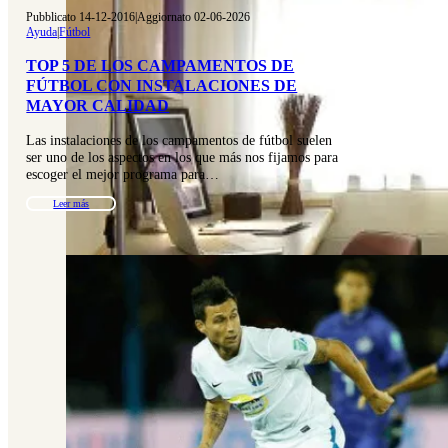
Pubblicato 14-12-2016
|
Aggiornato 02-06-2026
Ayuda
|
Fútbol
TOP 5 DE LOS CAMPAMENTOS DE
FÚTBOL CON INSTALACIONES DE
MAYOR CALIDAD
Las instalaciones de los campamentos de fútbol suelen
ser uno de los aspectos en los que más nos fijamos para
escoger el mejor programa para…
Leer más