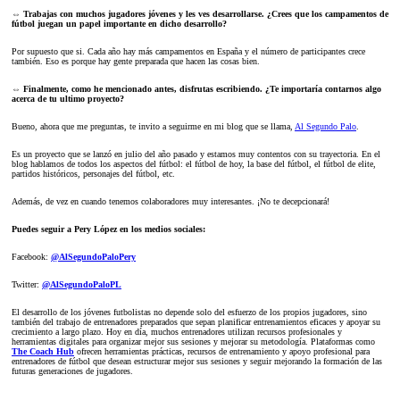
⇔ Trabajas con muchos jugadores jóvenes y les ves desarrollarse. ¿Crees que los campamentos de
fútbol juegan un papel importante en dicho desarrollo?
Por supuesto que si. Cada año hay más campamentos en España y el número de participantes crece
también. Eso es porque hay gente preparada que hacen las cosas bien.
⇔ Finalmente, como he mencionado antes, disfrutas escribiendo. ¿Te importaría contarnos algo
acerca de tu ultimo proyecto?
Bueno, ahora que me preguntas, te invito a seguirme en mi blog que se llama,
Al Segundo Palo
.
Es un proyecto que se lanzó en julio del año pasado y estamos muy contentos con su trayectoria. En el
blog hablamos de todos los aspectos del fútbol: el fútbol de hoy, la base del fútbol, el fútbol de elite,
partidos históricos, personajes del fútbol, etc.
Además, de vez en cuando tenemos colaboradores muy interesantes. ¡No te decepcionará!
Puedes seguir a Pery López en los medios sociales:
Facebook:
@AlSegundoPaloPery
Twitter:
@AlSegundoPaloPL
El desarrollo de los jóvenes futbolistas no depende solo del esfuerzo de los propios jugadores, sino
también del trabajo de entrenadores preparados que sepan planificar entrenamientos eficaces y apoyar su
crecimiento a largo plazo. Hoy en día, muchos entrenadores utilizan recursos profesionales y
herramientas digitales para organizar mejor sus sesiones y mejorar su metodología. Plataformas como
The Coach Hub
ofrecen herramientas prácticas, recursos de entrenamiento y apoyo profesional para
entrenadores de fútbol que desean estructurar mejor sus sesiones y seguir mejorando la formación de las
futuras generaciones de jugadores.