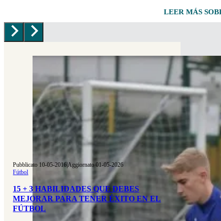
LEER MÁS SO
Pubblicato 10-05-2016
|
Aggiornato 01-05-2026
Fútbol
15 + 3 HABILIDADES QUE DEBES
MEJORAR PARA TENER ÉXITO EN EL
FÚTBOL