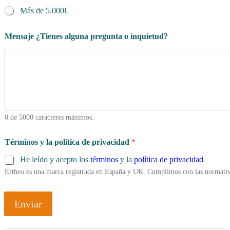
Más de 5.000€
Mensaje ¿Tienes alguna pregunta o inquietud?
0 de 5000 caracteres máximos.
T
Términos y la política de privacidad
*
é
r
He leído y acepto los
términos
y la
política de privacidad
m
Ertheo es una marca registrada en España y UK. Cumplimos con las normativ
i
n
o
s
Enviar
C
a