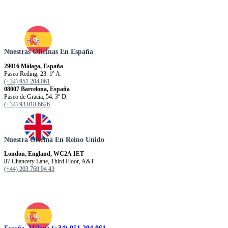
m
p
a
m
e
n
Nuestras Oficinas En España
t
29016 Málaga, España
o
Paseo Reding, 23. 1º A.
?
(+34) 951 204 061
08007 Barcelona, España
Paseo de Gracia, 54. 3º D.
(+34) 93 018 6626
Nuestra Oficina En Reino Unido
London, England, WC2A 1ET
87 Chancery Lane, Third Floor, A&T
(+44) 203 769 94 43
España. Málaga
(+34) 951 204 061