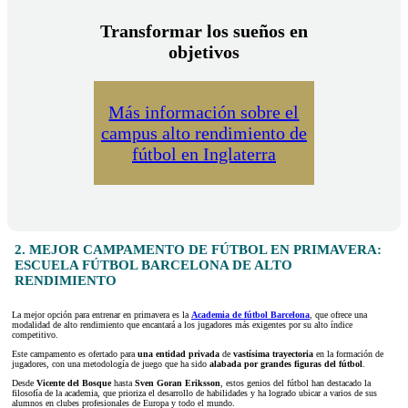
Transformar los sueños en
objetivos
Más información sobre el
campus alto rendimiento de
fútbol en Inglaterra
2. MEJOR CAMPAMENTO DE FÚTBOL EN PRIMAVERA:
ESCUELA FÚTBOL BARCELONA DE ALTO
RENDIMIENTO
La mejor opción para entrenar en primavera es la
Academia de fútbol Barcelona
, que ofrece una
modalidad de alto rendimiento que encantará a los jugadores más exigentes por su alto índice
competitivo.
Este campamento es ofertado para
una entidad privada
de
vastísima trayectoria
en la formación de
jugadores, con una metodología de juego que ha sido
alabada por grandes figuras del
fútbol
.
Desde
Vicente del Bosque
hasta
Sven Goran Eriksson
, estos genios del fútbol han destacado la
filosofía de la academia, que prioriza el desarrollo de habilidades y ha logrado ubicar a varios de sus
alumnos en clubes profesionales de Europa y todo el mundo.