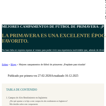
MEJORES CAMPAMENTOS DE
FÚTBOL DE PRIMAVERA
: ¡
LA PRIMAVERA ES UNA EXCELENTE ÉPOCA
FAVORITO.
No hace falta ni siquiera esperar al verano para poder vivir una experiencia inolvidable que, además de diverti
Ertheo
»
Blogs
»
Mejores campamentos de fútbol de primavera: ¡Prepárate para triunfar!
Publicado por primera vez 27-02-2026
Actualizado 16-12-2025
TABLA DE CONTENIDO
1. Campus de Alto Rendimiento en Inglaterra
¿Por qué apuntar a tu hijo a este campus de alto rendimiento en Inglaterra?
Más detalles sobre este campamento