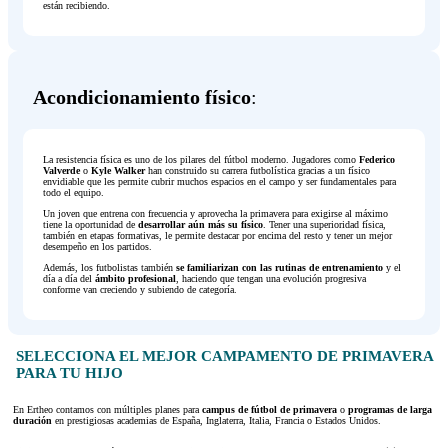
están recibiendo.
Acondicionamiento físico
:
La resistencia física es uno de los pilares del fútbol moderno. Jugadores como
Federico
Valverde
o
Kyle Walker
han construido su carrera futbolística gracias a un físico
envidiable que les permite cubrir muchos espacios en el campo y ser fundamentales para
todo el equipo.
Un joven que entrena con frecuencia y aprovecha la primavera para exigirse al máximo
tiene la oportunidad de
desarrollar aún más su físico
. Tener una superioridad física,
también en etapas formativas, le permite destacar por encima del resto y tener un mejor
desempeño en los partidos.
Además, los futbolistas también
se familiarizan con las rutinas de entrenamiento
y el
día a día del
ámbito profesional
, haciendo que tengan una evolución progresiva
conforme van creciendo y subiendo de categoría.
SELECCIONA EL MEJOR CAMPAMENTO DE PRIMAVERA
PARA TU HIJO
En Ertheo contamos con múltiples planes para
campus de fútbol de primavera
o
programas de larga
duración
en prestigiosas academias de España, Inglaterra, Italia, Francia o Estados Unidos.