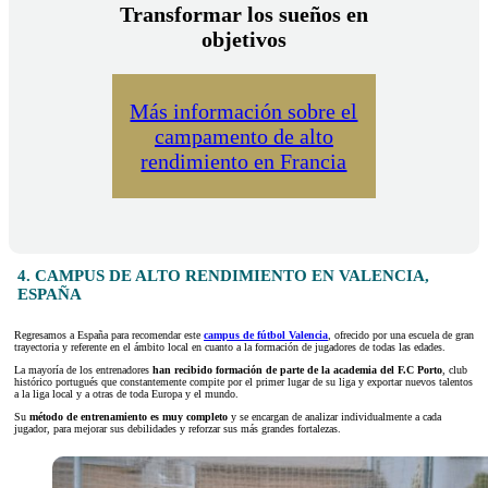
Transformar los sueños en
objetivos
Más información sobre el
campamento de alto
rendimiento en Francia
4. CAMPUS DE ALTO RENDIMIENTO EN VALENCIA,
ESPAÑA
Regresamos a España para recomendar este
campus de fútbol Valencia
, ofrecido por una escuela de gran
trayectoria y referente en el ámbito local en cuanto a la formación de jugadores de todas las edades.
La mayoría de los entrenadores
han recibido formación de parte de la academia del F.C Porto
, club
histórico portugués que constantemente compite por el primer lugar de su liga y exportar nuevos talentos
a la liga local y a otras de toda Europa y el mundo.
Su
método de entrenamiento es muy completo
y se encargan de analizar individualmente a cada
jugador, para mejorar sus debilidades y reforzar sus más grandes fortalezas.