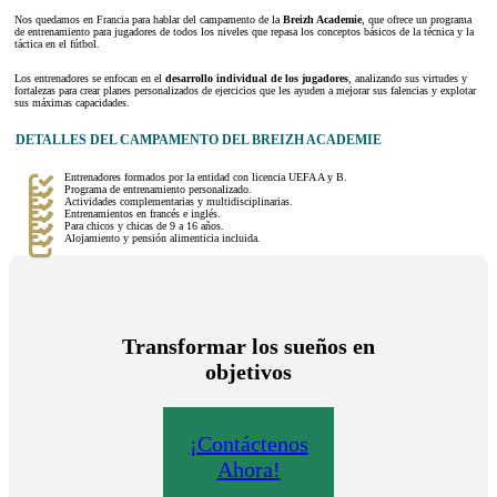
Nos quedamos en Francia para hablar del campamento de la
Breizh Academie
, que ofrece un programa
de entrenamiento para jugadores de todos los niveles que repasa los conceptos básicos de la técnica y la
táctica en el fútbol.
Los entrenadores se enfocan en el
desarrollo individual de los jugadores
, analizando sus virtudes y
fortalezas para crear planes personalizados de ejercicios que les ayuden a mejorar sus falencias y explotar
sus máximas capacidades.
DETALLES DEL CAMPAMENTO DEL BREIZH ACADEMIE
Entrenadores formados por la entidad con licencia UEFA A y B.
Programa de entrenamiento personalizado.
Actividades complementarias y multidisciplinarias.
Entrenamientos en francés e inglés.
Para chicos y chicas de 9 a 16 años.
Alojamiento y pensión alimenticia incluida.
Transformar los sueños en
objetivos
¡Contáctenos
Ahora!