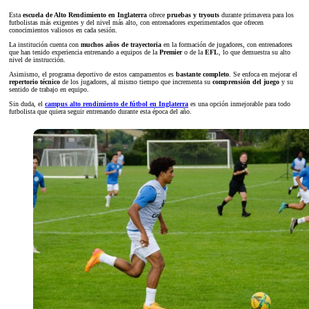
Esta
escuela de Alto Rendimiento en Inglaterra
ofrece
pruebas y tryouts
durante primavera para los
futbolistas más exigentes y del nivel más alto, con entrenadores experimentados que ofrecen
conocimientos valiosos en cada sesión.
La institución cuenta con
muchos años de trayectoria
en la formación de jugadores, con entrenadores
que han tenido experiencia entrenando a equipos de la
Premier
o de la
EFL
, lo que demuestra su alto
nivel de instrucción.
Asimismo, el programa deportivo de estos campamentos es
bastante completo
. Se enfoca en mejorar el
repertorio técnico
de los jugadores, al mismo tiempo que incrementa su
comprensión del juego
y su
sentido de trabajo en equipo.
Sin duda, el
campus alto rendimiento de fútbol en Inglaterra
es una opción inmejorable para todo
futbolista que quiera seguir entrenando durante esta época del año.