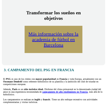
Transformar los sueños en
objetivos
Más información sobre la
academia de fútbol en
Barcelona
3. CAMPAMENTO DEL PSG EN FRANCIA
El
PSG
es uno de los clubes con
mayor popularidad
en
Francia
y toda Europa, actualmente con un
Ousmane Dembelé
como referente futbolístico de su plantilla y la ambición del club de triunfar en
competiciones europeas.
Además,
París
es un
sitio turístico ideal.
Disfrutar del clima primaveral en la denominada ciudad del
amor es una experiencia recomendada de
campamento de alto rendimiento en Francia
, más allá de lo
futbolístico.
Los campamentos se realizan en
inglés
y
francés
. Tiene un alto enfoque recreativo con actividades
complementarias y visitas turísticas.