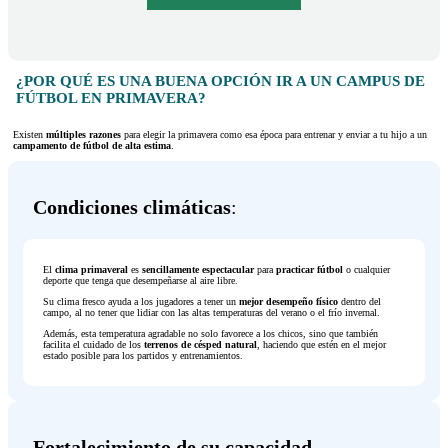
¿POR QUÉ ES UNA BUENA OPCIÓN IR A UN CAMPUS DE
FÚTBOL EN PRIMAVERA?
Existen
múltiples razones
para elegir la primavera como esa época para entrenar y enviar a tu hijo a un
campamento de fútbol de alta estima
.
Condiciones climáticas
:
El
clima primaveral
es
sencillamente espectacular
para
practicar fútbol
o cualquier
deporte que tenga que desempeñarse al aire libre.
Su clima fresco ayuda a los jugadores a tener un
mejor desempeño físico
dentro del
campo, al no tener que lidiar con las altas temperaturas del verano o el frío invernal.
Además, esta temperatura agradable no solo favorece a los chicos, sino que también
facilita el cuidado de los
terrenos de césped natural
, haciendo que estén en el mejor
estado posible para los partidos y entrenamientos.
Fortalecimiento de su capacidad