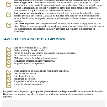
Filosofía ganadora
: Esta institución cuenta con una filosofía que asegura que el ‘talento
innato’ es una consecuencia del aprendizaje inteligente y el esfuerzo diario, inculcando en los
jóvenes la importancia de trabajar y esforzarse a diario para poder cumplir sus objetivos,
priorizando la disciplina por encima del derroche de talento.
Entrenadores experimentados
: Los entrenadores de esta escuela de fútbol en Barcelona,
además de contar con licencia UEFA A o B, han sido formados bajo la metodología de la
escuela. Por lo tanto, están perfectamente capacitados para trasladar sus conocimientos a los
jóvenes.
Alto nivel deportivo
: Este campamento está ideado exclusivamente para jugadores de alto
nivel. Ofrece un ambiente propicio para mejorar y desarrollar habilidades técnicas y tácticas en
los entrenamientos, con sesiones intensas y ejercicios que refuerzan e incrementan su
aprendizaje.
MÁS DETALLES SOBRE ESTE CAMPAMENTO
Para chicos y chicas de 6 a 21 años.
Fechas a lo largo de todo el año.
Planes de mínimo una semana hasta cuatro semanas de duración.
Instalaciones de primer nivel.
Múltiples campos de fútbol y áreas comunes.
Actividades complementarias y recreativas.
Programa especial para porteros.
Dieta alimenticia orientada al alto rendimiento deportivo.
Orientación nutricional.
Psicología deportiva.
Prevención de lesiones.
Alojamiento incluido en el paquete.
Clases de idiomas opcionales.
Los padres también pueden
optar por los planes de corta o larga duración
de esta academia de fútbol
Barcelona, con variantes que ofrecen formación académica, alojamiento o solamente formación
deportiva.