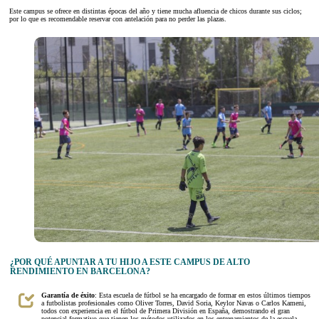
Este campus se ofrece en distintas épocas del año y tiene mucha afluencia de chicos durante sus ciclos;
por lo que es recomendable reservar con antelación para no perder las plazas.
¿POR QUÉ APUNTAR A TU HIJO A ESTE CAMPUS DE ALTO
RENDIMIENTO EN BARCELONA?
Garantía de éxito
: Esta escuela de fútbol se ha encargado de formar en estos últimos tiempos
a futbolistas profesionales como Oliver Torres, David Soria, Keylor Navas o Carlos Kameni,
todos con experiencia en el fútbol de Primera División en España, demostrando el gran
potencial formativo que tienen los métodos utilizados en los entrenamientos de la escuela.