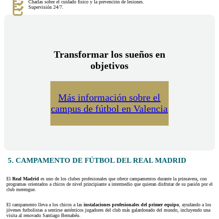
Charlas sobre el cuidado físico y la prevención de lesiones.
Supervisión 24/7.
Transformar los sueños en
objetivos
Más información sobre el
campus de fútbol en Valencia
5. CAMPAMENTO DE FÚTBOL DEL REAL MADRID
El
Real Madrid
es uno de los clubes profesionales que ofrece campamentos durante la primavera, con
programas orientados a chicos de nivel principiante a intermedio que quieran disfrutar de su pasión por el
club merengue.
El campamento lleva a los chicos a las
instalaciones profesionales del primer equipo
, ayudando a los
jóvenes futbolistas a sentirse auténticos jugadores del club más galardonado del mundo, incluyendo una
visita al renovado Santiago Bernabéu.