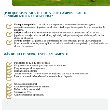
¿POR QUÉ APUNTAR A TU HIJO A ESTE CAMPUS DE ALTO
RENDIMIENTO EN INGLATERRA?
Enfoque competitivo
: Los chicos son expuestos a un entorno altamente exigente,
compitiendo con otros jugadores de altísimo nivel y que forman parte de otras academias de
Inglaterra.
Exigencia física
: Los entrenadores se enfocan en desarrollar la resistencia física de los
jugadores, con ejercicios de velocidad, agilidad y reflejos que mejoran el desempeño de los
chicos en el campo.
Método efectivo
: La plantilla de entrenadores ha sido certificada por la UEFA otorgando
licencias A o B. Además, estos aplican un método que ha sido comprobado y evolucionado con
el paso de los años.
MÁS DETALLES SOBRE ESTE CAMPAMENTO
Para chicos de 12 a 17 años de edad
Dirigido exclusivamente para jugadores de alto nivel.
Programa especial para porteros.
Instalaciones modernas.
Alojamiento en la Oakham School de Inglaterra con todas las comodidades.
Pensión alimenticia basada en el alto rendimiento deportivo.
Orientación nutricional.
Charla sobre prevención de lesiones.
Refuerzo de la mentalidad.
Supervisión 24/7.
Clases de idiomas opcionales.