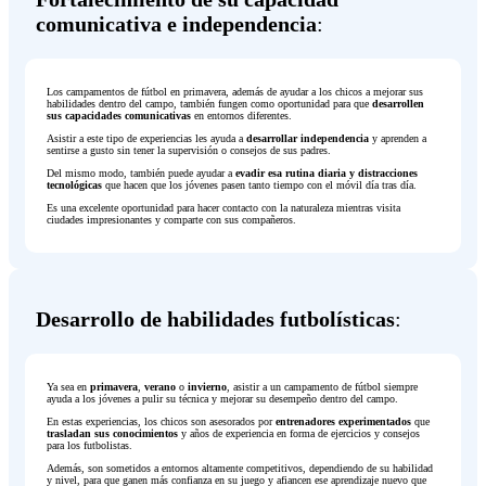
comunicativa e independencia
:
Los campamentos de fútbol en primavera, además de ayudar a los chicos a mejorar sus
habilidades dentro del campo, también fungen como oportunidad para que
desarrollen
sus capacidades comunicativas
en entornos diferentes.
Asistir a este tipo de experiencias les ayuda a
desarrollar independencia
y aprenden a
sentirse a gusto sin tener la supervisión o consejos de sus padres.
Del mismo modo, también puede ayudar a
evadir esa rutina diaria y distracciones
tecnológicas
que hacen que los jóvenes pasen tanto tiempo con el móvil día tras día.
Es una excelente oportunidad para hacer contacto con la naturaleza mientras visita
ciudades impresionantes y comparte con sus compañeros.
Desarrollo de habilidades futbolísticas
:
Ya sea en
primavera
,
verano
o
invierno
, asistir a un campamento de fútbol siempre
ayuda a los jóvenes a pulir su técnica y mejorar su desempeño dentro del campo.
En estas experiencias, los chicos son asesorados por
entrenadores experimentados
que
trasladan sus conocimientos
y años de experiencia en forma de ejercicios y consejos
para los futbolistas.
Además, son sometidos a entornos altamente competitivos, dependiendo de su habilidad
y nivel, para que ganen más confianza en su juego y afiancen ese aprendizaje nuevo que