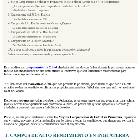
2. Mejor Campamento de fútbol en Primavera: Escuela fútbol Barcelona de Alto Rendimiento
¿Por qué apuntar a tu hijo a este campus de alto rendimiento en Barcelona?
Más detalles sobre este campamento
3. Campamento del PSG en Francia
Detalles del campamento del PSG
4. Campus de Alto Rendimiento en Valencia, España
Detalles del programa que ofrece la escuela
5. Campamento de fútbol del Real Madrid
Detalles del campamento del Real Madrid
6. Campamento de la Breizh Academie
Detalles del campamento del Breizh Academie
¿Por qué es una buena opción ir a un campus de fútbol en primavera?
Selecciona el mejor campamento de primavera para tu hijo
Existen diversos
campamentos de fútbol
alrededor del mundo con fechas durante la primavera, algunos
incluso con modalidades de alto rendimiento o intensivas que son únicamente recomendadas para
futbolistas exigentes de nivel élite.
Y si hablamos del
maravilloso clima
que nos presenta la primavera, poco tenemos que decir. En esta
estación se dan las condiciones climáticas propicias para practicar fútbol sin tener que sufrir el agobiante
calor del verano.
Desde
instituciones privadas
a
clubes profesionales
, estos entes presentan sus programas para reclutar
joyas y ofrecer una experiencia casi profesional a todos los padres que quieran apoyar a sus chicos y
ayudarles a construir una carrera futbolística de éxito.
Por ello, en este post hablaremos sobre los
Mejores Campamentos de Fútbol en Primavera
, repasando
sus virtudes, trayectoria de la institución que lo ofrece y todas las condiciones que tienen que ver con la
estancia del jugador, desde sus entrenadores hasta el alojamiento.
1. CAMPUS DE ALTO RENDIMIENTO EN INGLATERRA