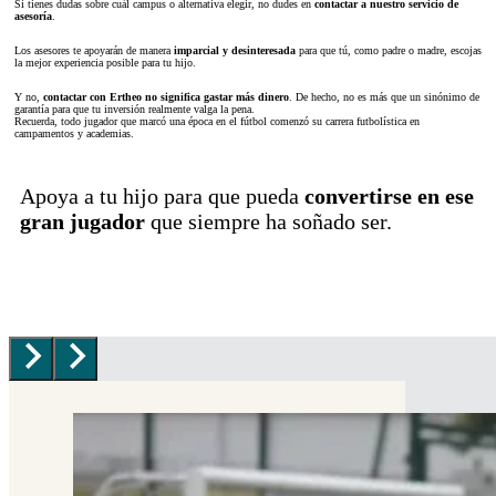
Si tienes dudas sobre cuál campus o alternativa elegir, no dudes en
contactar a nuestro servicio de
asesoría
.
Los asesores te apoyarán de manera
imparcial y desinteresada
para que tú, como padre o madre, escojas
la mejor experiencia posible para tu hijo.
Y no,
contactar con Ertheo no significa gastar más dinero
. De hecho, no es más que un sinónimo de
garantía para que tu inversión realmente valga la pena.
Recuerda, todo jugador que marcó una época en el fútbol comenzó su carrera futbolística en
campamentos y academias.
Apoya a tu hijo para que pueda
convertirse en ese
gran jugador
que siempre ha soñado ser.