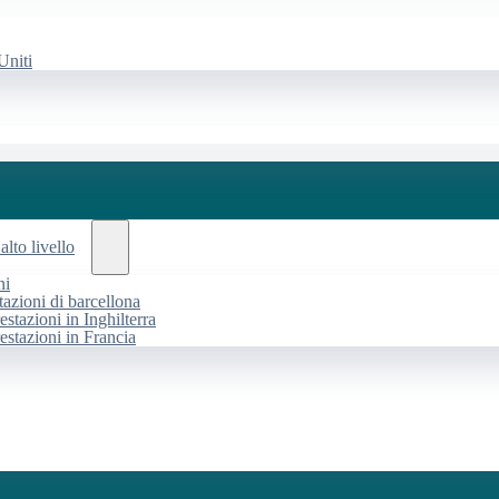
Uniti
alto livello
ni
tazioni di barcellona
estazioni in Inghilterra
restazioni in Francia