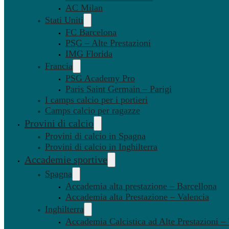
AC Milan
Stati Uniti
FC Barcelona
PSG – Alte Prestazioni
IMG Florida
Francia
PSG Academy Pro
Paris Saint Germain – Parigi
I camps calcio per i portieri
Camps calcio per ragazze
Provini di calcio
Provini di calcio in Spagna
Provini di calcio in Inghilterra
Accademie sportive
Spagna
Accademia alta prestazione – Barcellona
Accademia alta Prestazione – Valencia
Inghilterra
Accademia Calcistica ad Alte Prestazioni 