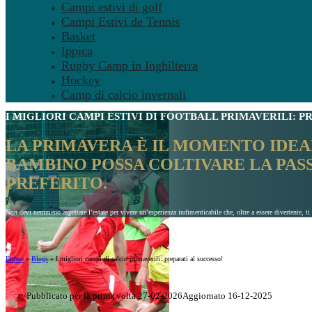
Campi estivi di golf
Campi Estivi de Tennis
Basket
Ippica
Rugby Camp in Inghilterra
Hockey
Camp di calcio invernali
I MIGLIORI CAMPI ESTIVI DI
FOOTBALL PRIMAVERILI
: P
LA PRIMAVERA È IL MOMENTO IDEAL
BAMBINO POSSA COLTIVARE LA PASS
PREFERITO.
Non devi nemmeno aspettare l’estate per vivere un’esperienza indimenticabile che, oltre a essere divertente, ti ai
Ertheo
»
Blogs
»
I migliori campi di calcio primaverili: preparati al successo!
Pubblicato per la prima volta 27-02-2026
Aggiornato 16-12-2025