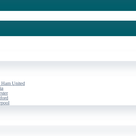
st Ham United
ia
ester
mford
rpool