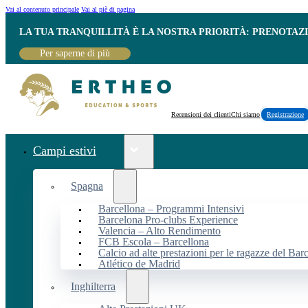
Vai al contenuto principale
Vai al piè di pagina
LA TUA TRANQUILLITÀ È LA NOSTRA PRIORITÀ: PRENOTAZ
Per saperne di più
Recensioni dei clienti
Chi siamo
Registrazione
Campi estivi
Spagna
Barcellona – Programmi Intensivi
Barcelona Pro-clubs Experience
Valencia – Alto Rendimento
FCB Escola – Barcellona
Calcio ad alte prestazioni per le ragazze del Bar
Atlético de Madrid
Inghilterra