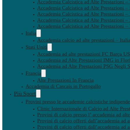
Accademia Calcistica ad Alte Prestazioni 
Accademia Calcistica ad Alte Prestazioni –
Accademia Calcistica ad Alte Prestazioni – 
Accademia Calcistica ad Alte Prestazioni –
Accademia Calcistica ad Alte Prestazioni –
Italia
Accademia calcio ad alte prestazioni – Itali
Stati Uniti
Accademia ad alte prestazioni FC Barça U
Accademia ad Alte Prestazioni IMG in Flor
Accademia ad Alte Prestazioni PSG Negli St
Francia
Alte Prestazioni In Francia
Accademia di Cascais in Portogallo
Più Sport
Provini presso le accademie calcistiche indipenden
Clinic Internazionale di Calcio ad Alte Pres
Provini di calcio presso l’ accademia ad alte
Provini di calcio offerti dall’accademia ad al
Provini di calcio offerti dall’accademia ad a