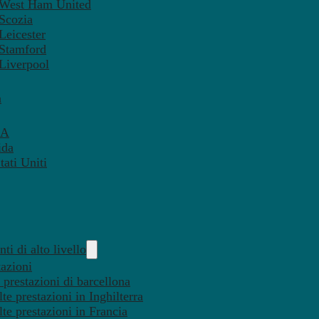
– West Ham United
 Scozia
Leicester
 Stamford
 Liverpool
a
SA
ida
ati Uniti
ti di alto livello
tazioni
 prestazioni di barcellona
te prestazioni in Inghilterra
lte prestazioni in Francia