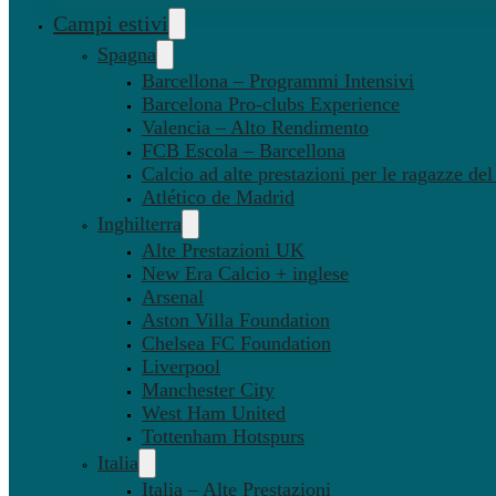
Campi estivi
Spagna
Barcellona – Programmi Intensivi
Barcelona Pro-clubs Experience
Valencia – Alto Rendimento
FCB Escola – Barcellona
Calcio ad alte prestazioni per le ragazze de
Atlético de Madrid
Inghilterra
Alte Prestazioni UK
New Era Calcio + inglese
Arsenal
Aston Villa Foundation
Chelsea FC Foundation
Liverpool
Manchester City
West Ham United
Tottenham Hotspurs
Italia
Italia – Alte Prestazioni