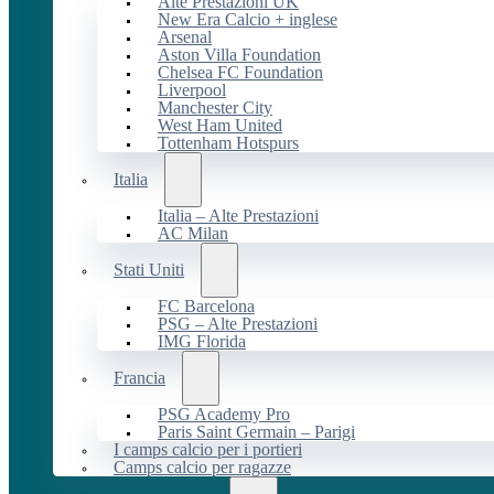
Alte Prestazioni UK
New Era Calcio + inglese
Arsenal
Aston Villa Foundation
Chelsea FC Foundation
Liverpool
Manchester City
West Ham United
Tottenham Hotspurs
Italia
Italia – Alte Prestazioni
AC Milan
Stati Uniti
FC Barcelona
PSG – Alte Prestazioni
IMG Florida
Francia
PSG Academy Pro
Paris Saint Germain – Parigi
I camps calcio per i portieri
Camps calcio per ragazze