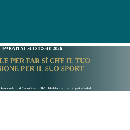
REPARATI AL SUCCESSO! 2026
E PER FAR SÌ CHE IL TUO
IONE PER IL SUO SPORT
uterà anche a migliorare le tue abilità calcistiche con l’aiuto di professionisti.