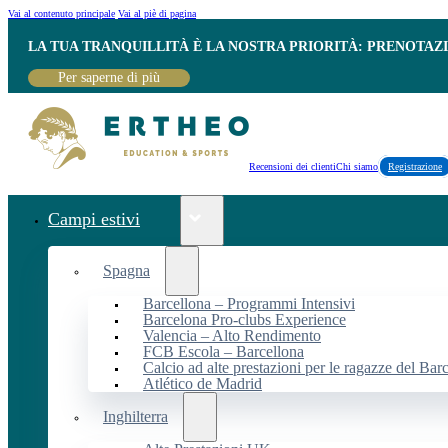
Vai al contenuto principale
Vai al piè di pagina
LA TUA TRANQUILLITÀ È LA NOSTRA PRIORITÀ: PRENOTAZ
Per saperne di più
Recensioni dei clienti
Chi siamo
Registrazione
Campi estivi
Spagna
Barcellona – Programmi Intensivi
Barcelona Pro-clubs Experience
Valencia – Alto Rendimento
FCB Escola – Barcellona
Calcio ad alte prestazioni per le ragazze del Bar
Atlético de Madrid
Inghilterra