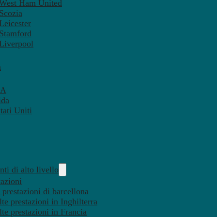
– West Ham United
 Scozia
Leicester
 Stamford
 Liverpool
a
SA
ida
ati Uniti
ti di alto livello
tazioni
 prestazioni di barcellona
te prestazioni in Inghilterra
lte prestazioni in Francia