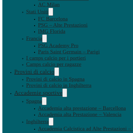
AC Milan
Stati Uniti
FC Barcelona
PSG – Alte Prestazioni
IMG Florida
Francia
PSG Academy Pro
Paris Saint Germain – Parigi
I camps calcio per i portieri
Camps calcio per ragazze
Provini di calcio
Provini di calcio in Spagna
Provini di calcio in Inghilterra
Accademie sportive
Spagna
Accademia alta prestazione – Barcellona
Accademia alta Prestazione – Valencia
Inghilterra
Accademia Calcistica ad Alte Prestazioni 