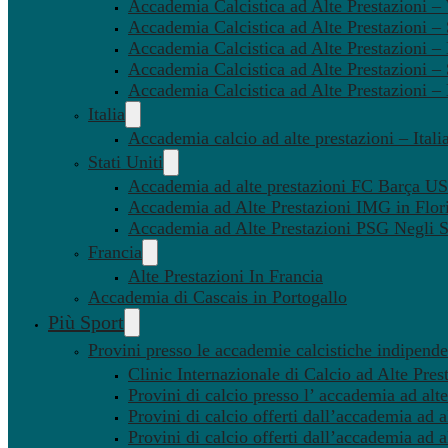
Accademia Calcistica ad Alte Prestazioni 
Accademia Calcistica ad Alte Prestazioni –
Accademia Calcistica ad Alte Prestazioni – 
Accademia Calcistica ad Alte Prestazioni –
Accademia Calcistica ad Alte Prestazioni –
Italia
Accademia calcio ad alte prestazioni – Itali
Stati Uniti
Accademia ad alte prestazioni FC Barça U
Accademia ad Alte Prestazioni IMG in Flor
Accademia ad Alte Prestazioni PSG Negli St
Francia
Alte Prestazioni In Francia
Accademia di Cascais in Portogallo
Più Sport
Provini presso le accademie calcistiche indipenden
Clinic Internazionale di Calcio ad Alte Pres
Provini di calcio presso l’ accademia ad alte
Provini di calcio offerti dall’accademia ad al
Provini di calcio offerti dall’accademia ad a