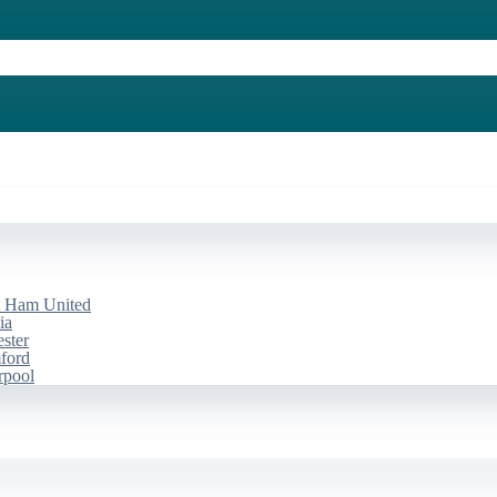
st Ham United
ia
ester
mford
rpool