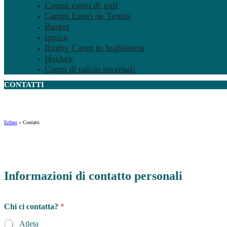
Campi estivi di golf
Campi Estivi de Tennis
Basket
Ippica
Rugby Camp in Inghilterra
Hockey
Camp di calcio invernali
CONTATTI
Ertheo
»
Contatti
Informazioni di contatto personali
Chi ci contatta?
*
Atleta