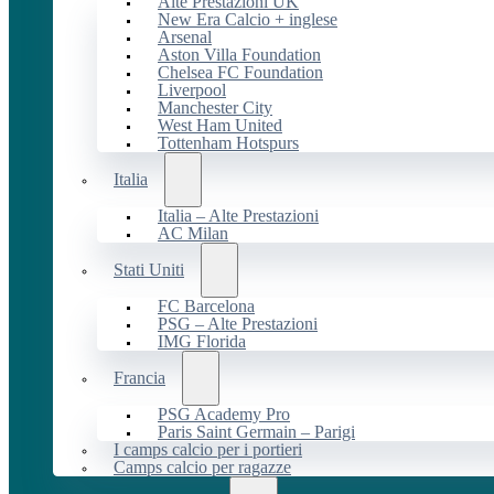
Alte Prestazioni UK
New Era Calcio + inglese
Arsenal
Aston Villa Foundation
Chelsea FC Foundation
Liverpool
Manchester City
West Ham United
Tottenham Hotspurs
Italia
Italia – Alte Prestazioni
AC Milan
Stati Uniti
FC Barcelona
PSG – Alte Prestazioni
IMG Florida
Francia
PSG Academy Pro
Paris Saint Germain – Parigi
I camps calcio per i portieri
Camps calcio per ragazze