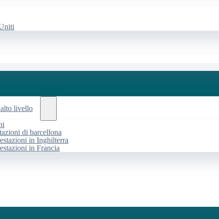
Uniti
alto livello
ni
tazioni di barcellona
estazioni in Inghilterra
restazioni in Francia