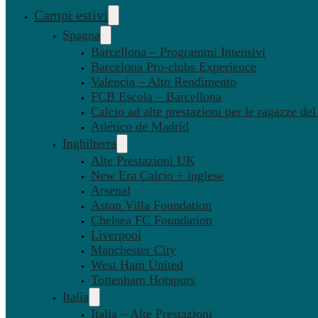
Campi estivi
Spagna
Barcellona – Programmi Intensivi
Barcelona Pro-clubs Experience
Valencia – Alto Rendimento
FCB Escola – Barcellona
Calcio ad alte prestazioni per le ragazze de
Atlético de Madrid
Inghilterra
Alte Prestazioni UK
New Era Calcio + inglese
Arsenal
Aston Villa Foundation
Chelsea FC Foundation
Liverpool
Manchester City
West Ham United
Tottenham Hotspurs
Italia
Italia – Alte Prestazioni