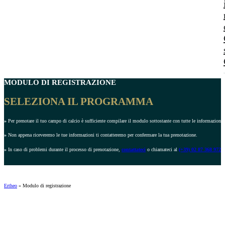
MODULO DI REGISTRAZIONE
SELEZIONA IL PROGRAMMA
»
Per prenotare il tuo campo di calcio è sufficiente compilare il modulo sottostante con tutte le informazioni r
»
Non appena riceveremo le tue informazioni ti contatteremo per confermare la tua prenotazione.
»
In caso di problemi durante il processo di prenotazione,
contattateci
o chiamateci al
(+39) 02 87 368 972
.
Ertheo
»
Modulo di registrazione