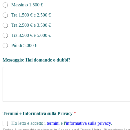
Massimo 1.500 €
Tra 1.500 € e 2.500 €
Tra 2.500 € e 3.500 €
Tra 3.500 € e 5.000 €
Più di 5.000 €
C
Messaggio: Hai domande o dubbi?
e
r
c
h
i
P
o
s
s
i
Termini e Informativa sulla Privacy
*
a
m
Ho letto e accetto i
termini
e l'
informativa sulla privacy
.
o