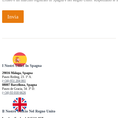
Ertheo è un marchio registrato in Spagna e nel Regno Unito. Rispettiamo le n
u
n
a
Invia
I Nostri Uffici In Spagna
29016 Málaga, Spagna
Paseo Reding, 23. 1º A.
(+34) 951 204 061
08007 Barcellona, ​​Spagna
Paseo de Gracia, 54. 3º D.
(+34) 93 018 6626
Il Nostro Ufficio Nel Regno Unito