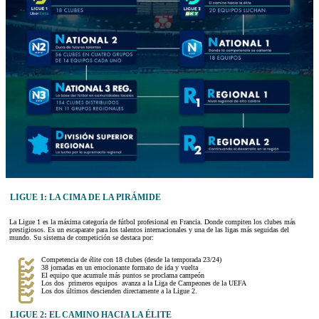
LIGUE 1: LA CIMA DE LA PIRÁMIDE
La Ligue 1 es la máxima categoría de fútbol profesional en Francia. Donde compiten los clubes más
prestigiosos. Es un escaparate para los talentos internacionales y una de las ligas más seguidas del
mundo. Su sistema de competición se destaca por:
Competencia de élite con 18 clubes (desde la temporada 23/24)
38 jornadas en un emocionante formato de ida y vuelta
El equipo que acumule más puntos se proclama campeón
Los dos primeros equipos avanza a la Liga de Campeones de la UEFA
Los dos últimos descienden directamente a la Ligue 2.
LIGUE 2: EL CAMINO HACIA LA ÉLITE