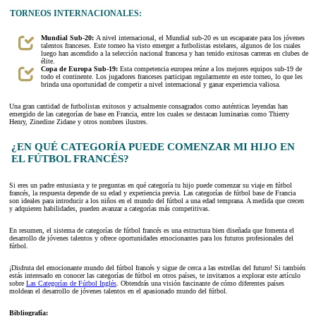
TORNEOS INTERNACIONALES:
Mundial Sub-20:
A nivel internacional, el Mundial sub-20 es un escaparate para los jóvenes
talentos franceses. Este torneo ha visto emerger a futbolistas estelares, algunos de los cuales
luego han ascendido a la selección nacional francesa y han tenido exitosas carreras en clubes de
élite.
Copa de Europa Sub-19:
Esta competencia europea reúne a los mejores equipos sub-19 de
todo el continente. Los jugadores franceses participan regularmente en este torneo, lo que les
brinda una oportunidad de competir a nivel internacional y ganar experiencia valiosa.
Una gran cantidad de futbolistas exitosos y actualmente consagrados como auténticas leyendas han
emergido de las categorías de base en Francia, entre los cuales se destacan luminarias como Thierry
Henry, Zinedine Zidane y otros nombres ilustres.
¿EN QUÉ CATEGORÍA PUEDE COMENZAR MI HIJO EN
EL FÚTBOL FRANCÉS?
Si eres un padre entusiasta y te preguntas en qué categoría tu hijo puede comenzar su viaje en fútbol
francés, la respuesta depende de su edad y experiencia previa. Las categorías de fútbol base de Francia
son ideales para introducir a los niños en el mundo del fútbol a una edad temprana. A medida que crecen
y adquieren habilidades, pueden avanzar a categorías más competitivas.
En resumen, el sistema de categorías de fútbol francés es una estructura bien diseñada que fomenta el
desarrollo de jóvenes talentos y ofrece oportunidades emocionantes para los futuros profesionales del
fútbol.
¡Disfruta del emocionante mundo del fútbol francés y sigue de cerca a las estrellas del futuro! Si también
estás interesado en conocer las categorías de fútbol en otros países, te invitamos a explorar este artículo
sobre
Las Categorías de Fútbol Inglés
. Obtendrás una visión fascinante de cómo diferentes países
moldean el desarrollo de jóvenes talentos en el apasionado mundo del fútbol.
Bibliografía: