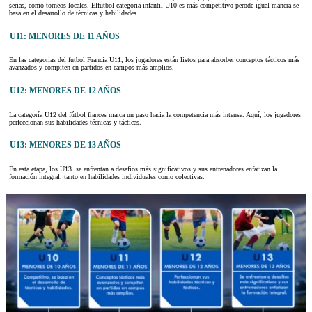
serias, como torneos locales. Elfutbol categoria infantil U10 es más competitivo perode igual manera se
basa en el desarrollo de técnicas y habilidades.
U11: MENORES DE 11 AÑOS
En las categorias del futbol Francia U11, los jugadores están listos para absorber conceptos tácticos más
avanzados y compiten en partidos en campos más amplios.
U12: MENORES DE 12 AÑOS
La categoría U12 del fútbol frances marca un paso hacia la competencia más intensa. Aquí, los jugadores
perfeccionan sus habilidades técnicas y tácticas.
U13: MENORES DE 13 AÑOS
En esta etapa, los U13 se enfrentan a desafíos más significativos y sus entrenadores enfatizan la
formación integral, tanto en habilidades individuales como colectivas.