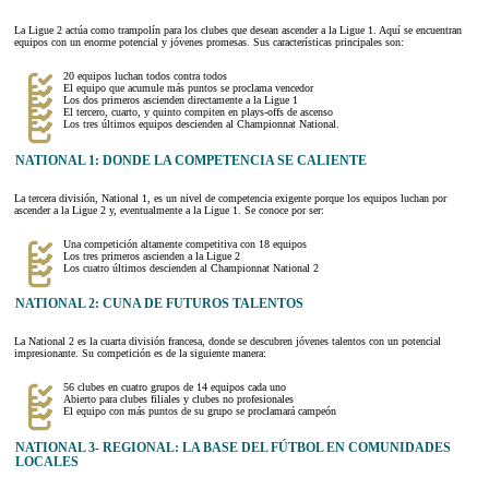
La Ligue 2 actúa como trampolín para los clubes que desean ascender a la Ligue 1. Aquí se encuentran
equipos con un enorme potencial y jóvenes promesas. Sus características principales son:
20 equipos luchan todos contra todos
El equipo que acumule más puntos se proclama vencedor
Los dos primeros ascienden directamente a la Ligue 1
El tercero, cuarto, y quinto compiten en plays-offs de ascenso
Los tres últimos equipos descienden al Championnat National.
NATIONAL 1: DONDE LA COMPETENCIA SE CALIENTE
La tercera división, National 1, es un nivel de competencia exigente porque los equipos luchan por
ascender a la Ligue 2 y, eventualmente a la Ligue 1. Se conoce por ser:
Una competición altamente competitiva con 18 equipos
Los tres primeros ascienden a la Ligue 2
Los cuatro últimos descienden al Championnat National 2
NATIONAL 2: CUNA DE FUTUROS TALENTOS
La National 2 es la cuarta división francesa, donde se descubren jóvenes talentos con un potencial
impresionante. Su competición es de la siguiente manera:
56 clubes en cuatro grupos de 14 equipos cada uno
Abierto para clubes filiales y clubes no profesionales
El equipo con más puntos de su grupo se proclamará campeón
NATIONAL 3- REGIONAL: LA BASE DEL FÚTBOL EN COMUNIDADES
LOCALES