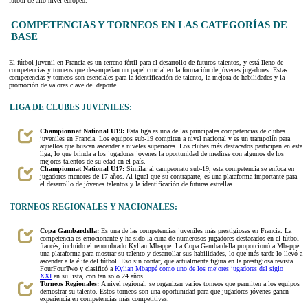
fútbol de alto nivel europeo.
COMPETENCIAS Y TORNEOS EN LAS CATEGORÍAS DE
BASE
El fútbol juvenil en Francia es un terreno fértil para el desarrollo de futuros talentos, y está lleno de
competencias y torneos que desempeñan un papel crucial en la formación de jóvenes jugadores. Estas
competencias y torneos son esenciales para la identificación de talento, la mejora de habilidades y la
promoción de valores clave del deporte.
LIGA DE CLUBES JUVENILES:
Championnat National U19:
Esta liga es una de las principales competencias de clubes
juveniles en Francia. Los equipos sub-19 compiten a nivel nacional y es un trampolín para
aquellos que buscan ascender a niveles superiores. Los clubes más destacados participan en esta
liga, lo que brinda a los jugadores jóvenes la oportunidad de medirse con algunos de los
mejores talentos de su edad en el país.
Championnat National U17:
Similar al campeonato sub-19, esta competencia se enfoca en
jugadores menores de 17 años. Al igual que su contraparte, es una plataforma importante para
el desarrollo de jóvenes talentos y la identificación de futuras estrellas.
TORNEOS REGIONALES Y NACIONALES:
Copa Gambardella:
Es una de las competencias juveniles más prestigiosas en Francia. La
competencia es emocionante y ha sido la cuna de numerosos jugadores destacados en el fútbol
francés, incluido el renombrado Kylian Mbappé. La Copa Gambardella proporcionó a Mbappé
una plataforma para mostrar su talento y desarrollar sus habilidades, lo que más tarde lo llevó a
ascender a la élite del fútbol. Eso sin contar, que actualmente figura en la prestigiosa revista
FourFourTwo y clasificó a
Kylian Mbappé como uno de los mejores jugadores del siglo
XXI
en su lista, con tan solo 24 años.
Torneos Regionales:
A nivel regional, se organizan varios torneos que permiten a los equipos
demostrar su talento. Estos torneos son una oportunidad para que jugadores jóvenes ganen
experiencia en competencias más competitivas.