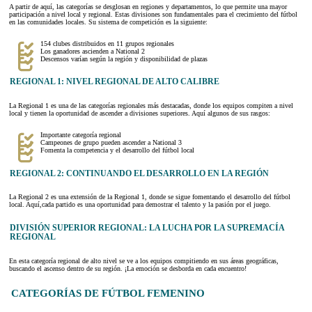
A partir de aquí, las categorías se desglosan en regiones y departamentos, lo que permite una mayor
participación a nivel local y regional. Estas divisiones son fundamentales para el crecimiento del fútbol
en las comunidades locales. Su sistema de competición es la siguiente:
154 clubes distribuidos en 11 grupos regionales
Los ganadores ascienden a National 2
Descensos varían según la región y disponibilidad de plazas
REGIONAL 1: NIVEL REGIONAL DE ALTO CALIBRE
La Regional 1 es una de las categorías regionales más destacadas, donde los equipos compiten a nivel
local y tienen la oportunidad de ascender a divisiones superiores. Aquí algunos de sus rasgos:
Importante categoría regional
Campeones de grupo pueden ascender a National 3
Fomenta la competencia y el desarrollo del fútbol local
REGIONAL 2: CONTINUANDO EL DESARROLLO EN LA REGIÓN
La Regional 2 es una extensión de la Regional 1, donde se sigue fomentando el desarrollo del fútbol
local. Aquí,cada partido es una oportunidad para demostrar el talento y la pasión por el juego.
DIVISIÓN SUPERIOR REGIONAL: LA LUCHA POR LA SUPREMACÍA
REGIONAL
En esta categoría regional de alto nivel se ve a los equipos compitiendo en sus áreas geográficas,
buscando el ascenso dentro de su región. ¡La emoción se desborda en cada encuentro!
CATEGORÍAS DE FÚTBOL FEMENINO