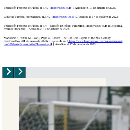
Federación Francesa de Fútbol (FFF). [
https://www.fff.fr/
]. Accedido el 17 de octubre de 2023.
Ligue de Football Professionnel (LFP). [
https://www.lfp.fr/
]. Accedido el 17 de octubre de 2023.
Federación Francesa de Fútbol (FFF) – Sección de Fútbol Femenino. [https://www.fff.fr/16-le-football-
feminin/index.html]. Accedido el 17 de octubre de 2023.
Mackenzie A, White M, Lea G, Pope C. Ranked: The 100 Best Players of the 21st Century.
FourFourTwo. (01 de marzo de 2023). Disponible en: [
https://www.fourfourtwo.com/features/ranked-
the-100-best-players-of-the-21st-century/4
.]. Accedido el 17 de octubre de 2023.