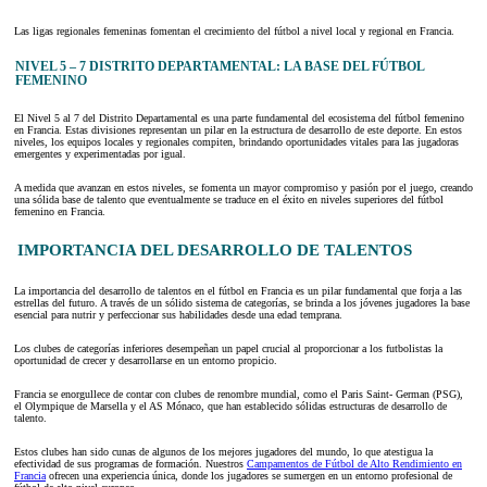
Las ligas regionales femeninas fomentan el crecimiento del fútbol a nivel local y regional en Francia.
NIVEL 5 – 7 DISTRITO DEPARTAMENTAL: LA BASE DEL FÚTBOL
FEMENINO
El Nivel 5 al 7 del Distrito Departamental es una parte fundamental del ecosistema del fútbol femenino
en Francia. Estas divisiones representan un pilar en la estructura de desarrollo de este deporte. En estos
niveles, los equipos locales y regionales compiten, brindando oportunidades vitales para las jugadoras
emergentes y experimentadas por igual.
A medida que avanzan en estos niveles, se fomenta un mayor compromiso y pasión por el juego, creando
una sólida base de talento que eventualmente se traduce en el éxito en niveles superiores del fútbol
femenino en Francia.
IMPORTANCIA DEL DESARROLLO DE TALENTOS
La importancia del desarrollo de talentos en el fútbol en Francia es un pilar fundamental que forja a las
estrellas del futuro. A través de un sólido sistema de categorías, se brinda a los jóvenes jugadores la base
esencial para nutrir y perfeccionar sus habilidades desde una edad temprana.
Los clubes de categorías inferiores desempeñan un papel crucial al proporcionar a los futbolistas la
oportunidad de crecer y desarrollarse en un entorno propicio.
Francia se enorgullece de contar con clubes de renombre mundial, como el Paris Saint- German (PSG),
el Olympique de Marsella y el AS Mónaco, que han establecido sólidas estructuras de desarrollo de
talento.
Estos clubes han sido cunas de algunos de los mejores jugadores del mundo, lo que atestigua la
efectividad de sus programas de formación. Nuestros
Campamentos de Fútbol de Alto Rendimiento en
Francia
ofrecen una experiencia única, donde los jugadores se sumergen en un entorno profesional de