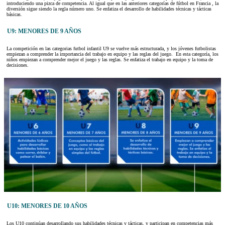
introduciendo una pizca de competencia. Al igual que en las anteriores categorías de fútbol en Francia , la
diversión sigue siendo la regla número uno. Se enfatiza el desarrollo de habilidades técnicas y tácticas
básicas.
U9: MENORES DE 9 AÑOS
La competición en las categorias futbol infantil U9 se vuelve más estructurada, y los jóvenes futbolistas
empiezan a comprender la importancia del trabajo en equipo y las reglas del juego. En esta categoría, los
niños empiezan a comprender mejor el juego y las reglas. Se enfatiza el trabajo en equipo y la toma de
decisiones.
U10: MENORES DE 10 AÑOS
Los U10 continúan desarrollando sus habilidades técnicas y tácticas, y participan en competencias más