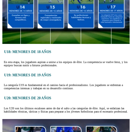
U18: MENORES DE 18 AÑOS
En esta etapa, los jugadores aspiran a unirse a los equipos de élite. La competencia se vuelve feroz, y los
equipos buscan nutrir a futuros profesionales.
U19: MENORES DE 19 AÑOS
La categoría U19 es fundamental en el camino hacia el profesionalismo. Los jugadores se enfrentan a
competencias intensas y trabajan en su desarrollo continuo.
U20: MENORES DE 20 AÑOS
Los U20 son los últimos escalones antes de dar el salto a las categorías de élite. Aquí, se enfatizan las
habilidades técnicas, tácticas y físicas para preparar a los jóvenes futbolistas para el escenario profesional.