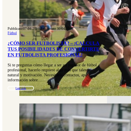
Pubblicato 07-04-2016
|
Aggiornato 30-04-2026
Fútbol
¿CÓMO SER FUTBOLISTA? – ¡CALCULA
TUS POSIBILIDADES DE CONVERTIRTE
EN FUTBOLISTA PROFESIONAL!
Si te preguntas cómo llegar a ser un jugador de fútbol
profesional, hacerlo requiere algo más que talento
natural y motivación. Necesitarás contactos, apoyo,
información sobre…
Leer más