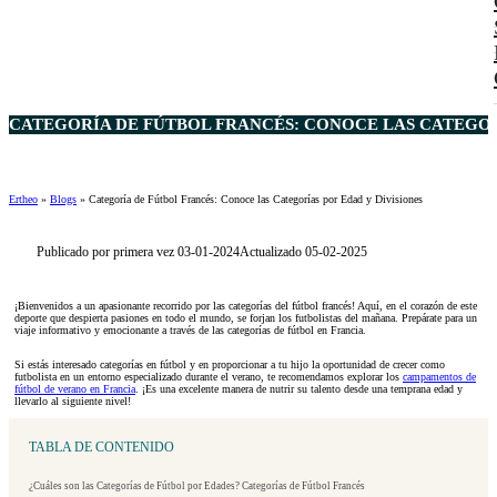
CATEGORÍA DE FÚTBOL FRANCÉS: CONOCE LAS CATEGORÍ
Ertheo
»
Blogs
»
Categoría de Fútbol Francés: Conoce las Categorías por Edad y Divisiones
Publicado por primera vez 03-01-2024
Actualizado 05-02-2025
¡Bienvenidos a un apasionante recorrido por las categorías del fútbol francés! Aquí, en el corazón de este
deporte que despierta pasiones en todo el mundo, se forjan los futbolistas del mañana. Prepárate para un
viaje informativo y emocionante a través de las categorías de fútbol en Francia.
Si estás interesado categorías en fútbol y en proporcionar a tu hijo la oportunidad de crecer como
futbolista en un entorno especializado durante el verano, te recomendamos explorar los
campamentos de
fútbol de verano en Francia
. ¡Es una excelente manera de nutrir su talento desde una temprana edad y
llevarlo al siguiente nivel!
TABLA DE CONTENIDO
¿Cuáles son las Categorías de Fútbol por Edades? Categorías de Fútbol Francés