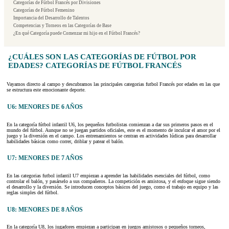
Categorías de Fútbol Francés por Divisiones
Categorías de Fútbol Femenino
Importancia del Desarrollo de Talentos
Competencias y Torneos en las Categorías de Base
¿En qué Categoría puede Comenzar mi hijo en el Fútbol Francés?
¿CUÁLES SON LAS CATEGORÍAS DE FÚTBOL POR
EDADES? CATEGORÍAS DE FÚTBOL FRANCÉS
Vayamos directo al campo y descubramos las principales categorias futbol Francés por edades en las que
se estructura este emocionante deporte.
U6: MENORES DE 6 AÑOS
En la categoría fútbol infantil U6, los pequeños futbolistas comienzan a dar sus primeros pasos en el
mundo del fútbol. Aunque no se juegan partidos oficiales, este es el momento de inculcar el amor por el
juego y la diversión en el campo. Los entrenamientos se centran en actividades lúdicas para desarrollar
habilidades básicas como correr, driblar y patear el balón.
U7: MENORES DE 7 AÑOS
En las categorias futbol infantil U7 empiezan a aprender las habilidades esenciales del fútbol, como
controlar el balón, y pasárselo a sus compañeros. La competición es amistosa, y el enfoque sigue siendo
el desarrollo y la diversión. Se introducen conceptos básicos del juego, como el trabajo en equipo y las
reglas simples del fútbol.
U8: MENORES DE 8 AÑOS
En la categoría U8, los jugadores empiezan a participan en juegos amistosos o pequeños torneos,