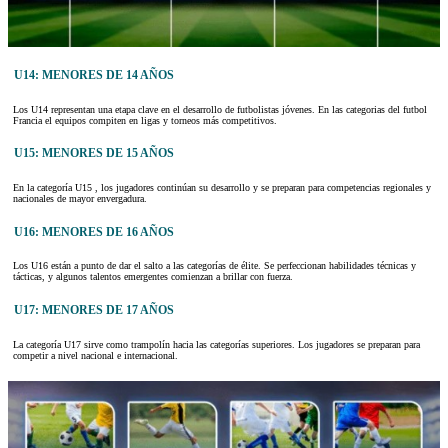
U14: MENORES DE 14 AÑOS
Los U14 representan una etapa clave en el desarrollo de futbolistas jóvenes. En las categorias del futbol
Francia el equipos compiten en ligas y torneos más competitivos.
U15: MENORES DE 15 AÑOS
En la categoría U15 , los jugadores continúan su desarrollo y se preparan para competencias regionales y
nacionales de mayor envergadura.
U16: MENORES DE 16 AÑOS
Los U16 están a punto de dar el salto a las categorías de élite. Se perfeccionan habilidades técnicas y
tácticas, y algunos talentos emergentes comienzan a brillar con fuerza.
U17: MENORES DE 17 AÑOS
La categoría U17 sirve como trampolín hacia las categorías superiores. Los jugadores se preparan para
competir a nivel nacional e internacional.