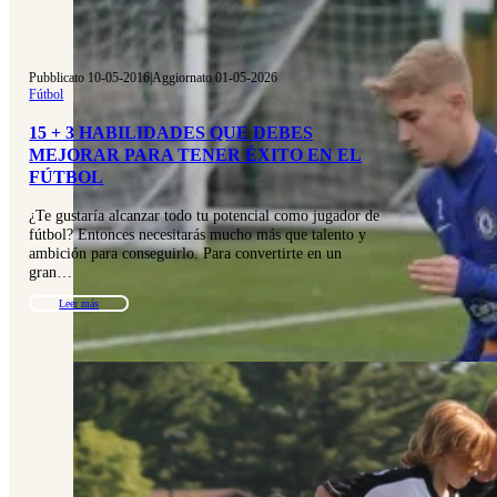
Pubblicato 10-05-2016
|
Aggiornato 01-05-2026
Fútbol
15 + 3 HABILIDADES QUE DEBES
MEJORAR PARA TENER ÉXITO EN EL
FÚTBOL
¿Te gustaría alcanzar todo tu potencial como jugador de
fútbol? Entonces necesitarás mucho más que talento y
ambición para conseguirlo. Para convertirte en un
gran…
Leer más