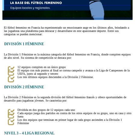
El fútbol femenino en Francia ha experimentado un emocionante auge en los últimos años, brindando a
las jugadoras una plataforma para destacar y desarrollarse en este apasionante deporte. Entre sus
categorias se pueden mencionar:
DIVISIÓN 1 FÉMININE
La División 1 Féminine es la máxima categoría del fútbol femenino en Francia, donde compiten equipos
de alto nivel. Su sistema de competición se destaca por:
12 equipos compiten en un único grupo
El equipo con más puntos al final se corona campeón y avanza a la Liga de Campeones de la
UEFA, junto al segundo y tercero
Los tres últimos equipos descienden a la División 2 Féminine.
DIVISIÓN 2 FÉMININE
La División 2 Féminine es la segunda división del fútbol femenino francés y ofrece oportunidades de
desarrollo para jugadoras jóvenes. Se caracteriza por:
Dividida en dos grupos de 12 equipos cada uno
Cada equipo juega dos partidos en contra de los otros equipos de su grupo, uno en casa y otro
fuera
Los dos equipos que terminan en primer lugar de cada grupo ascienden a la División 1
Féminine
NIVEL 3 – 4 LIGA REGIONAL