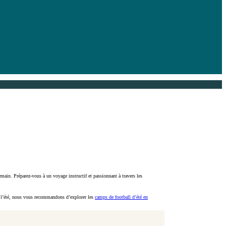
emain. Préparez-vous à un voyage instructif et passionnant à travers les
nt l’été, nous vous recommandons d’explorer les
camps de football d’été en