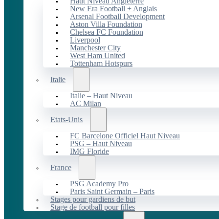
Haut Niveau Angleterre
New Era Football + Anglais
Arsenal Football Development
Aston Villa Foundation
Chelsea FC Foundation
Liverpool
Manchester City
West Ham United
Tottenham Hotspurs
Italie
Italie – Haut Niveau
AC Milan
Etats-Unis
FC Barcelone Officiel Haut Niveau
PSG – Haut Niveau
IMG Floride
France
PSG Academy Pro
Paris Saint Germain – Paris
Stages pour gardiens de but
Stage de football pour filles