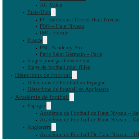
AC Milan
Etats-Unis
FC Barcelone Officiel Haut Niveau
PSG – Haut Niveau
IMG Floride
France
PSG Academy Pro
Paris Saint Germain – Paris
Stages pour gardiens de but
Stage de football pour filles
Détections de Football
Détections de Football en Espagne
Détections de football en Angleterre
Académie de football
Espagne
Académie de Football de Haut Niveau – Ba
Académie de Football de Haut Niveau – Va
Angleterre
Académie de Football De Haut Niveau – U