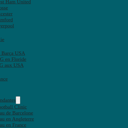
est Ham United
osse
cester
amford
verpool
ie
C Barça USA
G en Floride
PSG aux USA
ance
endantes
otball Clinic
eau de Barcelone
eau en Angleterre
eau en France