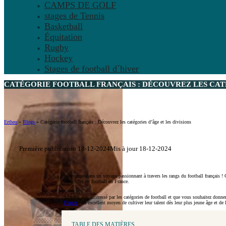
CAMPS DE GOLF
stages de Tennis
Basketball
Équitation
Rugby
Hockey
Stages de football d´hiver
CATÉGORIE FOOTBALL FRANÇAIS : DÉCOUVREZ LES CATÉG
Ertheo
»
Blogs
»
Catégorie football français : Découvrez les catégories d’âge et les divisions
Première publication 18-12-2024
Mis à jour 18-12-2024
bienvenue dans un voyage passionnant à travers les rangs du football français ! C
catégories de football en France.
Si vous êtes intéressé par les catégories de football et que vous souhaitez don
France
– un excellent moyen de cultiver leur talent dès leur plus jeune âge et de l
TABLE DES MATIÈRES