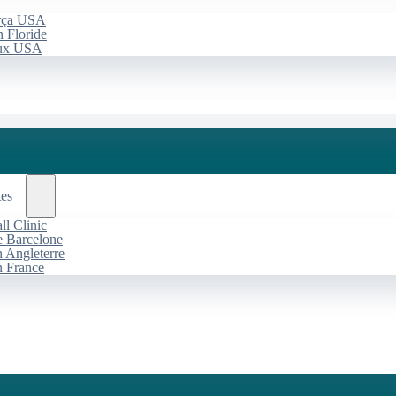
arça USA
 Floride
aux USA
tes
l Clinic
de Barcelone
n Angleterre
n France