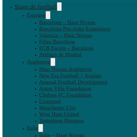
Stage de football
Espagne
Barcelone – Haut Niveau
Barcelona Pro-clubs Experience
Valencia – Haut Niveau
Filles Barcelone
FCB Escola – Barcelone
Atlético de Madrid
Angleterre
Haut Niveau Angleterre
New Era Football + Anglais
Arsenal Football Development
Aston Villa Foundation
Chelsea FC Foundation
Liverpool
Manchester City
West Ham United
Tottenham Hotspurs
Italie
Italie – Haut Niveau