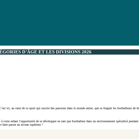
ORIES D’ÂGE ET LES DIVISIONS 2026
’est ici, au cœur de ce sport qui suscite des passions dans le monde entier, que se forgent les footballeurs de d
ner à votre enfant l’opportunité de se développer en tant que footballeur dans un environnement spécialisé penda
e faire passer au niveau supérieur !