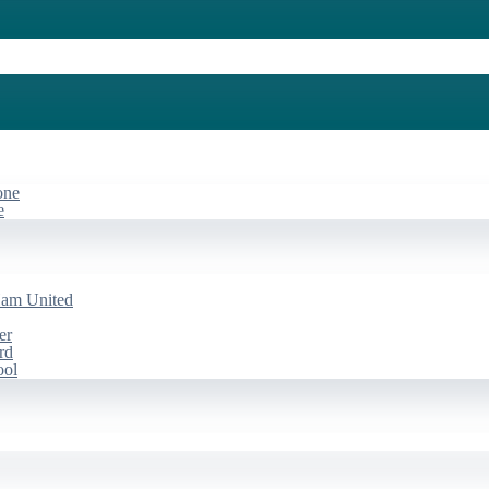
one
e
Ham United
er
rd
ool