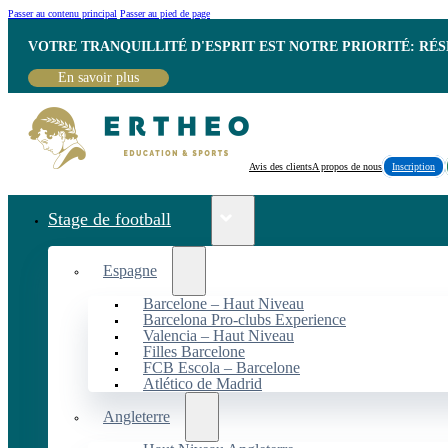
Passer au contenu principal
Passer au pied de page
VOTRE TRANQUILLITÉ D'ESPRIT EST NOTRE PRIORITÉ: RÉ
En savoir plus
Avis des clients
A propos de nous
Inscription
Stage de football
Espagne
Barcelone – Haut Niveau
Barcelona Pro-clubs Experience
Valencia – Haut Niveau
Filles Barcelone
FCB Escola – Barcelone
Atlético de Madrid
Angleterre