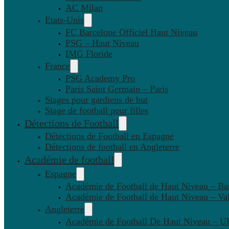
AC Milan
Etats-Unis
FC Barcelone Officiel Haut Niveau
PSG – Haut Niveau
IMG Floride
France
PSG Academy Pro
Paris Saint Germain – Paris
Stages pour gardiens de but
Stage de football pour filles
Détections de Football
Détections de Football en Espagne
Détections de football en Angleterre
Académie de football
Espagne
Académie de Football de Haut Niveau – Ba
Académie de Football de Haut Niveau – Va
Angleterre
Académie de Football De Haut Niveau – U