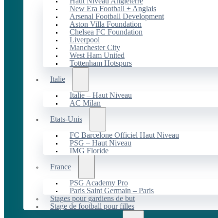
Haut Niveau Angleterre
New Era Football + Anglais
Arsenal Football Development
Aston Villa Foundation
Chelsea FC Foundation
Liverpool
Manchester City
West Ham United
Tottenham Hotspurs
Italie
Italie – Haut Niveau
AC Milan
Etats-Unis
FC Barcelone Officiel Haut Niveau
PSG – Haut Niveau
IMG Floride
France
PSG Academy Pro
Paris Saint Germain – Paris
Stages pour gardiens de but
Stage de football pour filles