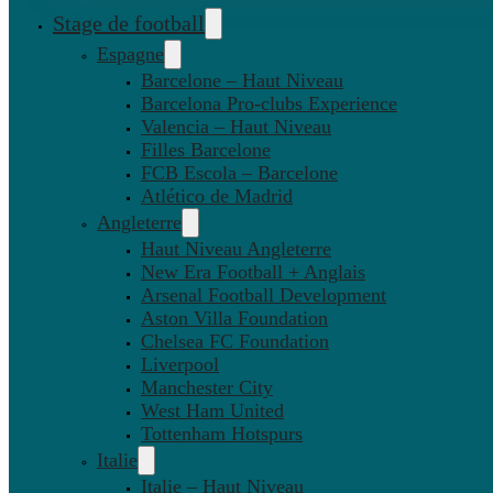
Stage de football
Espagne
Barcelone – Haut Niveau
Barcelona Pro-clubs Experience
Valencia – Haut Niveau
Filles Barcelone
FCB Escola – Barcelone
Atlético de Madrid
Angleterre
Haut Niveau Angleterre
New Era Football + Anglais
Arsenal Football Development
Aston Villa Foundation
Chelsea FC Foundation
Liverpool
Manchester City
West Ham United
Tottenham Hotspurs
Italie
Italie – Haut Niveau