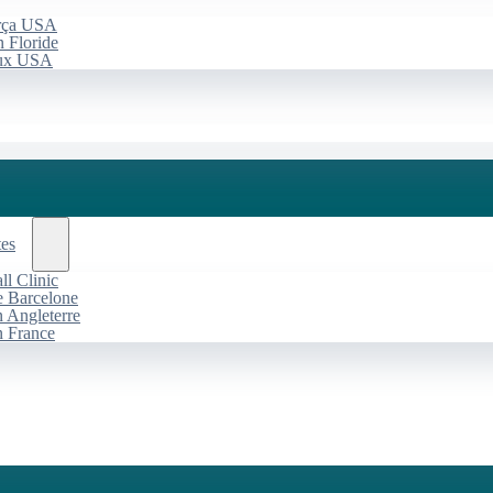
arça USA
 Floride
aux USA
tes
l Clinic
de Barcelone
n Angleterre
n France