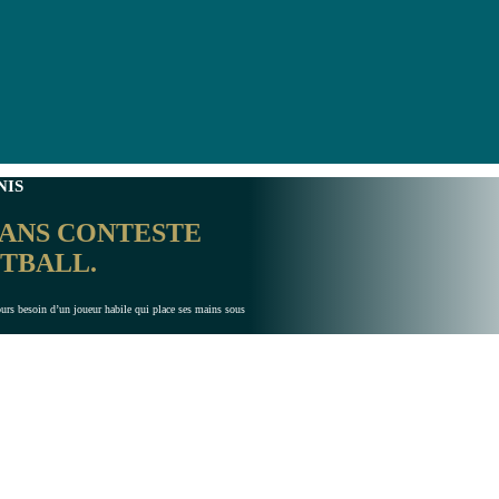
NIS
SANS CONTESTE
OTBALL.
ours besoin d’un joueur habile qui place ses mains sous