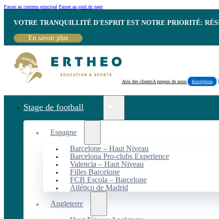
Passer au contenu principal
Passer au pied de page
VOTRE TRANQUILLITÉ D'ESPRIT EST NOTRE PRIORITÉ: RÉ
En savoir plus
Avis des clients
A propos de nous
Inscription
Stage de football
Espagne
Barcelone – Haut Niveau
Barcelona Pro-clubs Experience
Valencia – Haut Niveau
Filles Barcelone
FCB Escola – Barcelone
Atlético de Madrid
Angleterre