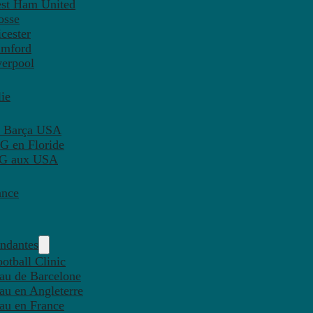
est Ham United
osse
cester
amford
verpool
ie
C Barça USA
G en Floride
PSG aux USA
ance
endantes
otball Clinic
eau de Barcelone
eau en Angleterre
eau en France