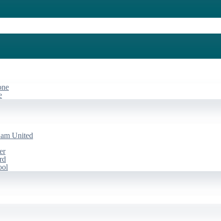
one
e
Ham United
er
rd
ool