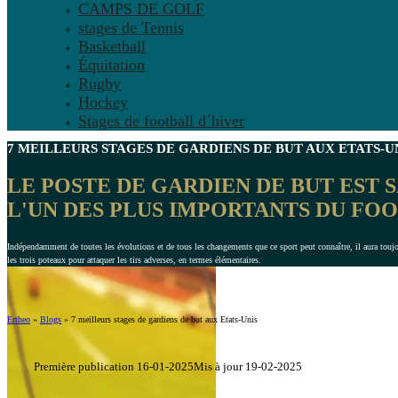
CAMPS DE GOLF
stages de Tennis
Basketball
Équitation
Rugby
Hockey
Stages de football d´hiver
7 MEILLEURS
STAGES DE GARDIENS DE BUT
AUX ETATS-U
LE POSTE DE GARDIEN DE BUT EST 
L'UN DES PLUS IMPORTANTS DU FO
Indépendamment de toutes les évolutions et de tous les changements que ce sport peut connaître, il aura touj
les trois poteaux pour attaquer les tirs adverses, en termes élémentaires.
Ertheo
»
Blogs
»
7 meilleurs stages de gardiens de but aux Etats-Unis
Première publication 16-01-2025
Mis à jour 19-02-2025