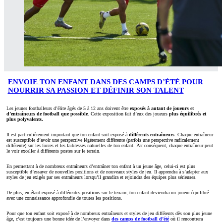
ENVOIE TON ENFANT DANS DES CAMPS D’ÉTÉ POUR
NOURRIR SA PASSION ET DÉFINIR SON TALENT
Les jeunes footballeurs d’élite âgés de 5 à 12 ans doivent être
exposés à autant de joueurs et
d’entraîneurs de football que possible
. Cette exposition fait d’eux des joueurs
plus équilibrés et
plus polyvalents.
Il est particulièrement important que ton enfant soit exposé à
différents entraîneurs
. Chaque entraîneur
est susceptible d’avoir une perspective légèrement différente (parfois une perspective radicalement
différente) sur les forces et les faiblesses naturelles de ton enfant. Par conséquent, chaque entraîneur peut
le voir exceller à différents postes sur le terrain.
En permettant à de nombreux entraîneurs d’entraîner ton enfant à un jeune âge, celui-ci est plus
susceptible d’essayer de nouvelles positions et de nouveaux styles de jeu. Il apprendra à s’adapter aux
styles de jeu exigés par ses entraîneurs lorsqu’il grandira et rejoindra des équipes plus sérieuses.
De plus, en étant exposé à différentes positions sur le terrain, ton enfant deviendra un joueur équilibré
avec une connaissance approfondie de toutes les positions.
Pour que ton enfant soit exposé à de nombreux entraîneurs et styles de jeu différents dès son plus jeune
âge, c’est toujours une bonne idée de l’envoyer dans
des camps de football d’été
où il rencontrera