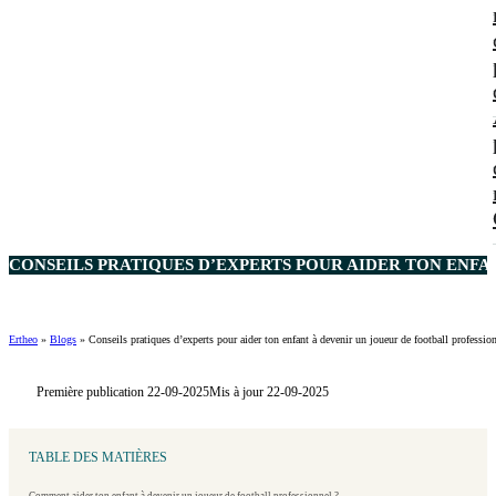
CONSEILS PRATIQUES D’EXPERTS POUR AIDER TON ENFA
Ertheo
»
Blogs
»
Conseils pratiques d’experts pour aider ton enfant à devenir un joueur de football professio
Première publication 22-09-2025
Mis à jour 22-09-2025
TABLE DES MATIÈRES
Comment aider ton enfant à devenir un joueur de football professionnel ?