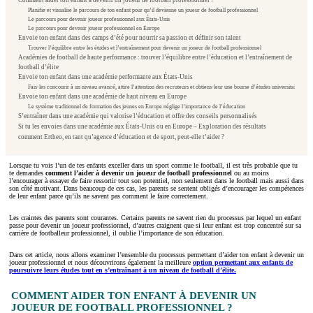
Planifie et visualise le parcours de ton enfant pour qu’il devienne un joueur de football professionnel
Le parcours pour devenir joueur professionnel aux États-Unis
Le parcours pour devenir joueur professionnel en Europe
Envoie ton enfant dans des camps d’été pour nourrir sa passion et définir son talent
Trouver l’équilibre entre les études et l’entraînement pour devenir un joueur de football professionnel
Académies de football de haute performance : trouver l’équilibre entre l’éducation et l’entraînement de
football d’élite
Envoie ton enfant dans une académie performante aux États-Unis
Fais-les concourir à un niveau avancé, attire l’attention des recruteurs et obtiens-leur une bourse d’études universitaires
Envoie ton enfant dans une académie de haut niveau en Europe
Le système traditionnel de formation des jeunes en Europe néglige l’importance de l’éducation
S’entraîner dans une académie qui valorise l’éducation et offre des conseils personnalisés
Si tu les envoies dans une académie aux États-Unis ou en Europe – Exploration des résultats
comment Ertheo, en tant qu’agence d’éducation et de sport, peut-elle t’aider ?
Lorsque tu vois l’un de tes enfants exceller dans un sport comme le football, il est très probable que tu
te demandes
comment l’aider à devenir un joueur de football professionnel
ou au moins
l’encourager à essayer de faire ressortir tout son potentiel, non seulement dans le football mais aussi dans
son côté motivant. Dans beaucoup de ces cas, les parents se sentent obligés d’encourager les compétences
de leur enfant parce qu’ils ne savent pas comment le faire correctement.
Les craintes des parents sont courantes. Certains parents ne savent rien du processus par lequel un enfant
passe pour devenir un joueur professionnel, d’autres craignent que si leur enfant est trop concentré sur sa
carrière de footballeur professionnel, il oublie l’importance de son éducation.
Dans cet article, nous allons examiner l’ensemble du processus permettant d’aider ton enfant à devenir un
joueur professionnel et nous découvrirons également la meilleure
option permettant aux enfants de
poursuivre leurs études tout en s’entraînant à un niveau de football d’élite.
COMMENT AIDER TON ENFANT À DEVENIR UN
JOUEUR DE FOOTBALL PROFESSIONNEL ?