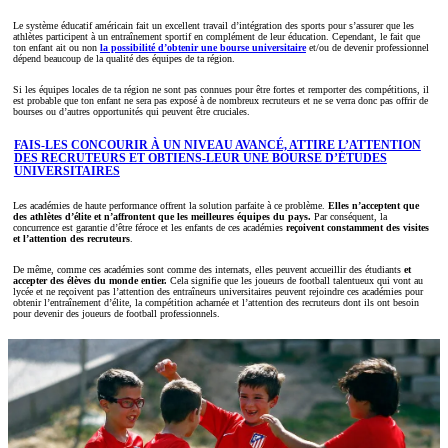
Le système éducatif américain fait un excellent travail d’intégration des sports pour s’assurer que les
athlètes participent à un entraînement sportif en complément de leur éducation. Cependant, le fait que
ton enfant ait ou non
la possibilité d’obtenir une bourse universitaire
et/ou de devenir professionnel
dépend beaucoup de la qualité des équipes de ta région.
Si les équipes locales de ta région ne sont pas connues pour être fortes et remporter des compétitions, il
est probable que ton enfant ne sera pas exposé à de nombreux recruteurs et ne se verra donc pas offrir de
bourses ou d’autres opportunités qui peuvent être cruciales.
FAIS-LES CONCOURIR À UN NIVEAU AVANCÉ, ATTIRE L’ATTENTION
DES RECRUTEURS ET OBTIENS-LEUR UNE BOURSE D’ÉTUDES
UNIVERSITAIRES
Les académies de haute performance offrent la solution parfaite à ce problème.
Elles n’acceptent que
des athlètes d’élite et n’affrontent que les meilleures équipes du pays.
Par conséquent, la
concurrence est garantie d’être féroce et les enfants de ces académies
reçoivent constamment des visites
et l’attention des recruteurs
.
De même, comme ces académies sont comme des internats, elles peuvent accueillir des étudiants
et
accepter des élèves du monde entier.
Cela signifie que les joueurs de football talentueux qui vont au
lycée et ne reçoivent pas l’attention des entraîneurs universitaires peuvent rejoindre ces académies pour
obtenir l’entraînement d’élite, la compétition acharnée et l’attention des recruteurs dont ils ont besoin
pour devenir des joueurs de football professionnels.