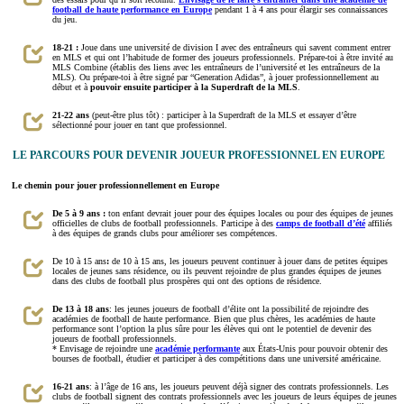
football de haute performance en Europe
pendant 1 à 4 ans pour élargir ses connaissances
du jeu.
18-21 :
Joue dans une université de division I avec des entraîneurs qui savent comment entrer
en MLS et qui ont l’habitude de former des joueurs professionnels. Prépare-toi à être invité au
MLS Combine (établis des liens avec les entraîneurs de l’université et les entraîneurs de la
MLS). Ou prépare-toi à être signé par “Generation Adidas”, à jouer professionnellement au
début et à
pouvoir ensuite participer à la Superdraft de la MLS
.
21-22 ans
(peut-être plus tôt) : participer à la Superdraft de la MLS et essayer d’être
sélectionné pour jouer en tant que professionnel.
LE PARCOURS POUR DEVENIR JOUEUR PROFESSIONNEL EN EUROPE
Le chemin pour jouer professionnellement en Europe
De 5 à 9 ans :
ton enfant devrait jouer pour des équipes locales ou pour des équipes de jeunes
officielles de clubs de football professionnels. Participe à des
camps de football d’été
affiliés
à des équipes de grands clubs pour améliorer ses compétences.
De 10 à 15 ans
:
de 10 à 15 ans, les joueurs peuvent continuer à jouer dans de petites équipes
locales de jeunes sans résidence, ou ils peuvent rejoindre de plus grandes équipes de jeunes
dans des clubs de football plus prospères qui ont des options de résidence.
De 13 à 18 ans
: les jeunes joueurs de football d’élite ont la possibilité de rejoindre des
académies de football de haute performance. Bien que plus chères, les académies de haute
performance sont l’option la plus sûre pour les élèves qui ont le potentiel de devenir des
joueurs de football professionnels.
* Envisage de rejoindre une
académie performante
aux États-Unis pour pouvoir obtenir des
bourses de football, étudier et participer à des compétitions dans une université américaine.
16-21 ans
: à l’âge de 16 ans, les joueurs peuvent déjà signer des contrats professionnels. Les
clubs de football signent des contrats professionnels avec les joueurs de leurs équipes de jeunes