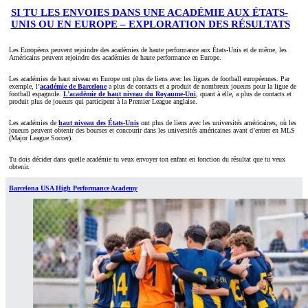
SI TU LES ENVOIES DANS UNE ACADÉMIE AUX ÉTATS-
UNIS OU EN EUROPE – EXPLORATION DES RÉSULTATS
Les Européens peuvent rejoindre des académies de haute performance aux États-Unis et de même, les
Américains peuvent rejoindre des académies de haute performance en Europe.
Les académies de haut niveau en Europe ont plus de liens avec les ligues de football européennes. Par
exemple, l’
académie de Barcelone
a plus de contacts et a produit de nombreux joueurs pour la ligue de
football espagnole.
L’académie de haut niveau du Royaume-Uni
, quant à elle, a plus de contacts et
produit plus de joueurs qui participent à la Premier League anglaise.
Les académies de
haut niveau des États-Unis
ont plus de liens avec les universités américaines, où les
joueurs peuvent obtenir des bourses et concourir dans les universités américaines avant d’entrer en MLS
(Major League Soccer).
Tu dois décider dans quelle académie tu veux envoyer ton enfant en fonction du résultat que tu veux
obtenir.
Barcelona USA High Performance Academy