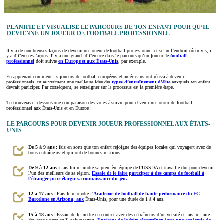
PLANIFIE ET VISUALISE LE PARCOURS DE TON ENFANT POUR QU’IL
DEVIENNE UN JOUEUR DE FOOTBALL PROFESSIONNEL
Il y a de nombreuses façons de devenir un joueur de football professionnel et selon l’endroit où tu vis, il
y a différentes façons. Il y a une grande différence dans le parcours qu’un joueur de
football
professionnel
doit suivre
en Europe et aux États-Unis
, par exemple.
En apprenant comment les joueurs de football européens et américains ont réussi à devenir
professionnels, tu as vraiment une meilleure idée des
types d’entraînement d’élite
auxquels ton enfant
devrait participer. Par conséquent, se renseigner sur le processus est la première étape.
Tu trouveras ci-dessous une comparaison des voies à suivre pour devenir un joueur de football
professionnel aux États-Unis et en Europe :
LE PARCOURS POUR DEVENIR JOUEUR PROFESSIONNEL AUX ÉTATS-
UNIS
De 5 à 9 ans :
fais en sorte que ton enfant rejoigne des équipes locales qui voyagent avec de
bons entraîneurs et qui ont de bonnes relations.
De 9 à 12 ans :
fais-lui rejoindre sa première équipe de l’USSDA et travaille dur pour devenir
l’un des meilleurs de sa région.
Essaie de le faire participer à des camps de football à
l’étranger pour élargir sa connaissance du jeu.
12 à 17 ans :
Fais-le rejoindre l’
Académie de football de haute performance du FC
Barcelone en Arizona
, aux
États-Unis, pour une durée de 1 à 4 ans.
15 à 18 ans :
Essaie de le mettre en contact avec des entraîneurs d’université et fais-lui faire
des essais pour qu’il soit reconnu.
Envisage de le faire s’entraîner dans une académie de