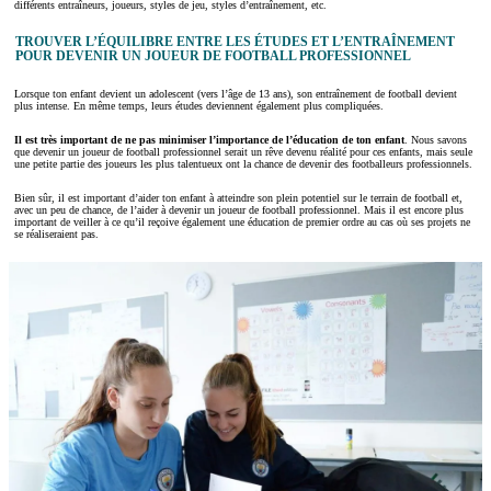
différents entraîneurs, joueurs, styles de jeu, styles d’entraînement, etc.
TROUVER L’ÉQUILIBRE ENTRE LES ÉTUDES ET L’ENTRAÎNEMENT
POUR DEVENIR UN JOUEUR DE FOOTBALL PROFESSIONNEL
Lorsque ton enfant devient un adolescent (vers l’âge de 13 ans), son entraînement de football devient
plus intense. En même temps, leurs études deviennent également plus compliquées.
Il est très important de ne pas minimiser l’importance de l’éducation de ton enfant
. Nous savons
que devenir un joueur de football professionnel serait un rêve devenu réalité pour ces enfants, mais seule
une petite partie des joueurs les plus talentueux ont la chance de devenir des footballeurs professionnels.
Bien sûr, il est important d’aider ton enfant à atteindre son plein potentiel sur le terrain de football et,
avec un peu de chance, de l’aider à devenir un joueur de football professionnel. Mais il est encore plus
important de veiller à ce qu’il reçoive également une éducation de premier ordre au cas où ses projets ne
se réaliseraient pas.