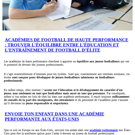
ACADÉMIES DE FOOTBALL DE HAUTE PERFORMANCE
: TROUVER L’ÉQUILIBRE ENTRE L’ÉDUCATION ET
L’ENTRAÎNEMENT DE FOOTBALL D’ÉLITE
Les académies de haute performance cherchent à apporter un
équilibre aux jeunes footballeurs
qui ont
le potentiel de devenir des joueurs professionnels.
Il s’agit essentiellement d’internats pour les lycéens. Sauf que, contrairement aux internats normaux, ces
écoles
sont conçues pour développer de jeunes footballeurs talentueux en footballeurs
professionnels
.
En même temps, elles mettent l
‘accent sur l’éducation et le développement du caractère d’un
jeune, non seulement en tant que footballeur mais aussi en tant que personne
. Par conséquent,
même si ton enfant est loin de chez lui dans une académie performante, il reçoit toujours
suffisamment
de conseils de la part des enseignants, des entraîneurs
et du personnel de l’académie pour s’assurer
qu’il devienne un
jeune responsable et respectueux
.
ENVOIE TON ENFANT DANS UNE ACADÉMIE
PERFORMANTE AUX ÉTATS-UNIS
Que ce soit en Europe ou aux États-Unis, envoyer ton enfant dans une
académie performante
aux États-
Unis peut être la meilleure option pour l’aider à devenir un joueur de football professionnel.