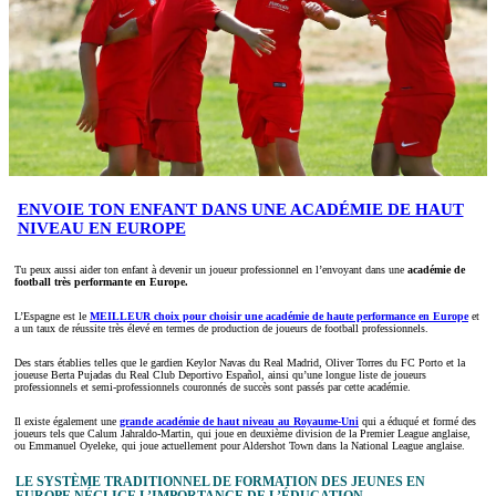
ENVOIE TON ENFANT DANS UNE ACADÉMIE DE HAUT
NIVEAU EN EUROPE
Tu peux aussi aider ton enfant à devenir un joueur professionnel en l’envoyant dans une
académie de
football très performante en Europe.
L’Espagne est le
MEILLEUR choix pour choisir une académie de haute performance en Europe
et
a un taux de réussite très élevé en termes de production de joueurs de football professionnels.
Des stars établies telles que le gardien Keylor Navas du Real Madrid, Oliver Torres du FC Porto et la
joueuse Berta Pujadas du Real Club Deportivo Español, ainsi qu’une longue liste de joueurs
professionnels et semi-professionnels couronnés de succès sont passés par cette académie.
Il existe également une
grande académie de haut niveau au Royaume-Uni
qui a éduqué et formé des
joueurs tels que Calum Jahraldo-Martin, qui joue en deuxième division de la Premier League anglaise,
ou Emmanuel Oyeleke, qui joue actuellement pour Aldershot Town dans la National League anglaise.
LE SYSTÈME TRADITIONNEL DE FORMATION DES JEUNES EN