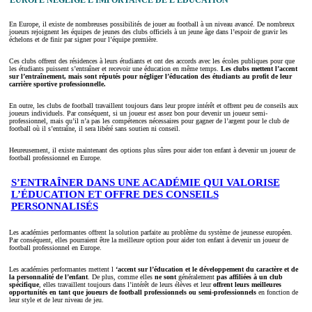
EUROPE NÉGLIGE L’IMPORTANCE DE L’ÉDUCATION
En Europe, il existe de nombreuses possibilités de jouer au football à un niveau avancé. De nombreux
joueurs rejoignent les équipes de jeunes des clubs officiels à un jeune âge dans l’espoir de gravir les
échelons et de finir par signer pour l’équipe première.
Ces clubs offrent des résidences à leurs étudiants et ont des accords avec les écoles publiques pour que
les étudiants puissent s’entraîner et recevoir une éducation en même temps.
Les clubs mettent l’accent
sur l’entraînement, mais sont réputés pour négliger l’éducation des étudiants au profit de leur
carrière sportive professionnelle.
En outre, les clubs de football travaillent toujours dans leur propre intérêt et offrent peu de conseils aux
joueurs individuels. Par conséquent, si un joueur est assez bon pour devenir un joueur semi-
professionnel, mais qu’il n’a pas les compétences nécessaires pour gagner de l’argent pour le club de
football où il s’entraîne, il sera libéré sans soutien ni conseil.
Heureusement, il existe maintenant des options plus sûres pour aider ton enfant à devenir un joueur de
football professionnel en Europe.
S’ENTRAÎNER DANS UNE ACADÉMIE QUI VALORISE
L’ÉDUCATION ET OFFRE DES CONSEILS
PERSONNALISÉS
Les académies performantes offrent la solution parfaite au problème du système de jeunesse européen.
Par conséquent, elles pourraient être la meilleure option pour aider ton enfant à devenir un joueur de
football professionnel en Europe.
Les académies performantes mettent l
‘accent sur l’éducation et le développement du caractère et de
la personnalité de l’enfant
. De plus, comme elles
ne sont
généralement
pas affiliées à un club
spécifique
, elles travaillent toujours dans l’intérêt de leurs élèves et leur
offrent leurs meilleures
opportunités en tant que joueurs de football professionnels ou semi-professionnels
en fonction de
leur style et de leur niveau de jeu.