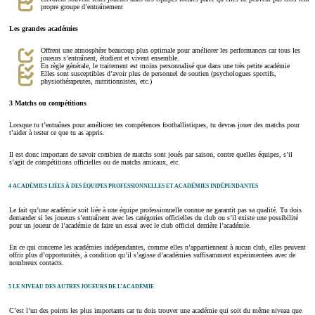
propre groupe d’entraînement
Les grandes académies
Offrent une atmosphère beaucoup plus optimale pour améliorer les performances car tous les
joueurs s’entraînent, étudient et vivent ensemble.
En règle générale, le traitement est moins personnalisé que dans une très petite académie
Elles sont susceptibles d’avoir plus de personnel de soutien (psychologues sportifs,
physiothérapeutes, nutritionnistes, etc.)
3 Matchs ou compétitions
Lorsque tu t’entraînes pour améliorer tes compétences footballistiques, tu devras jouer des matchs pour
t’aider à tester ce que tu as appris.
Il est donc important de savoir combien de matchs sont joués par saison, contre quelles équipes, s’il
s’agit de compétitions officielles ou de matchs amicaux, etc.
4 ACADÉMIES LIÉES À DES ÉQUIPES PROFESSIONNELLES ET ACADÉMIES INDÉPENDANTES
Le fait qu’une académie soit liée à une équipe professionnelle connue ne garantit pas sa qualité. Tu dois
demander si les joueurs s’entraînent avec les catégories officielles du club ou s’il existe une possibilité
pour un joueur de l’académie de faire un essai avec le club officiel derrière l’académie.
En ce qui concerne les académies indépendantes, comme elles n’appartiennent à aucun club, elles peuvent
offrir plus d’opportunités, à condition qu’il s’agisse d’académies suffisamment expérimentées avec de
nombreux contacts.
5 LE NIVEAU DES AUTRES JOUEURS DE L’ACADÉMIE
C’est l’un des points les plus importants car tu dois trouver une académie qui soit du même niveau que