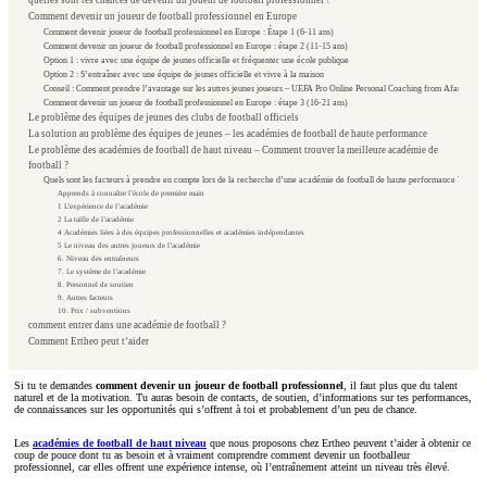
Comment devenir un joueur de football professionnel en Europe
Comment devenir joueur de football professionnel en Europe : Étape 1 (6-11 ans)
Comment devenir un joueur de football professionnel en Europe : étape 2 (11-15 ans)
Option 1 : vivre avec une équipe de jeunes officielle et fréquenter une école publique
Option 2 : S’entraîner avec une équipe de jeunes officielle et vivre à la maison
Conseil : Comment prendre l’avantage sur les autres jeunes joueurs – UEFA Pro Online Personal Coaching from Afar
Comment devenir un joueur de football professionnel en Europe : étape 3 (16-21 ans)
Le problème des équipes de jeunes des clubs de football officiels
La solution au problème des équipes de jeunes – les académies de football de haute performance
Le problème des académies de football de haut niveau – Comment trouver la meilleure académie de
football ?
Quels sont les facteurs à prendre en compte lors de la recherche d’une académie de football de haute performance ?
Apprends à connaître l’école de première main
1 L’expérience de l’académie
2 La taille de l’académie
4 Académies liées à des équipes professionnelles et académies indépendantes
5 Le niveau des autres joueurs de l’académie
6. Niveau des entraîneurs
7. Le système de l’académie
8. Personnel de soutien
9. Autres facteurs
10. Prix / subventions
comment entrer dans une académie de football ?
Comment Ertheo peut t’aider
Si tu te demandes
comment devenir un joueur de football professionnel
, il faut plus que du talent
naturel et de la motivation. Tu auras besoin de contacts, de soutien, d’informations sur tes performances,
de connaissances sur les opportunités qui s’offrent à toi et probablement d’un peu de chance.
Les
académies de football de haut niveau
que nous proposons chez Ertheo peuvent t’aider à obtenir ce
coup de pouce dont tu as besoin et à vraiment comprendre comment devenir un footballeur
professionnel, car elles offrent une expérience intense, où l’entraînement atteint un niveau très élevé.