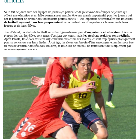
OFFICIELS
Si le fait de jouer avec des équipes de jeunes (en particulier de jouer avec des équipes de jeunes qui
offrent une éducation et un hébergement) peut sembler être une grande opportunité pour les joueurs qui
ont le potentiel de devenir des footballeurs professionnels, il est important de reconnaître que les
clubs
de football agissent dans leur propre intérêt
, en accordant peu d’importance à la réussite de leurs
joueurs et de leurs élèves.
Tout d’abord, les clubs de football
accordent
généralement
peu d’importance à l’éducation
. Dans la
plupart des cas, les élèves sont tenus d’assister aux cours, mais
les résultats scolaires sont négligés
.
Après l’école, les élèves assistent aux entraînements et/ou aux matchs, et sont trop épuisés physiquement
pour se concentrer sur leurs études. À cet âge, les élèves ont besoin d’être encouragés et guidés pour être
en mesure d’obtenir des résultats scolaires, et les clubs de football ne fournissent tout simplement pas
cet encouragement scolaire.