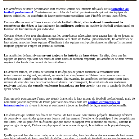
Les académies de haute performance sont essentiellement des internats très axés sur la
formation au
football professionnel
. Contrairement aux clubs de football professionnels qui ont des équipes de
jeunes officielles, les académies de haute performance travaillent dans l’intérêt de tous leurs élèves.
Comme elles ne sont affiliées à aucun club de football officiel, elles
évaluent honnêtement les
compétences des élèves
et leur indiquent les
meilleures options en
matière de football professionnel en
fonction de leur niveau de jeu individuel.
Certains élèves n’ont tout simplement pas les compétences nécessaires pour gagner leur vie en jouant au
football professionnel. Cependant, contrairement aux clubs de football professionnels, les académies de
haut niveau associent leurs équipes d’étudiants à des équipes semi-professionnelles afin qu’ils puissent
toujours gagner de l’argent en jouant au football.
Les académies de haut niveau
servent toujours les intérêts de leurs élèves
. En effet, alors que les
équipes de jeunes reçoivent des fonds de leurs clubs de football respectifs, les académies de haut niveau
reçoivent des fonds directement de leurs étudiants.
En d’autres termes, les clubs de football et les équipes de jeunes cherchent à rentabiliser leur
investissement en signant, en prêtant, en vendant ou simplement en libérant leurs joueurs sans se
préoccuper de l’intérêt supérieur de ces derniers. En revanche, les académies performantes tirent leurs
revenus du coût des frais de scolarité des étudiants. Par conséquent, les étudiants de ces académies
reçoivent
toujours
des conseils totalement impartiaux sur leur avenir
, tant sur le terrain de football
qu’en dehors.
Seul un petit pourcentage d’entre eux réussit à atteindre le haut niveau du football professionnel, mais de
nombreux joueurs reçoivent de l’aide pour faire des essais dans des
équipes européennes ou
internationales de
niveau inférieur et continuent à jouer au football de façon semi-professionnelle.
Les étudiants qui sortent des écoles de football de haut niveau sont mieux préparés. Beaucoup décident
de poursuivre leurs études grâce à une bourse qui leur permet d’étudier et de participer à des compétitions
aux États-Unis ou peut-être en étudiant quelque chose en rapport avec le monde du football, comme la
psychologie du sport, l’éducation physique et les sciences du sport, la nutrition ou la physiothérapie,
etc.
Quelle que soit leur décision finale, à la fin de leurs études, tous les élèves des académies de haut niveau
sont bien informés de leurs possibilités réelles, tant dans le monde du football en tant que joueurs que