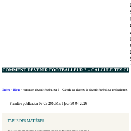
COMMENT DEVENIR FOOTBALLEUR ? – CALCULE TES CHA
Ertheo
»
Blogs
»
comment devenir footballeur ? – Calcule tes chances de devenir footballeur professionnel !
Première publication 03-05-2016
Mis à jour 30-04-2026
TABLE DES MATIÈRES
quelles sont tes chances de devenir un joueur de football professionnel ?