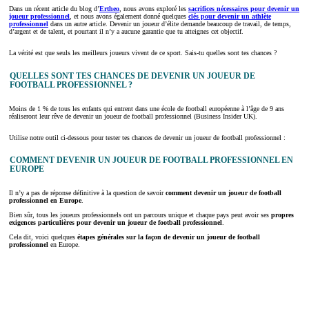
Dans un récent article du blog d’
Ertheo
, nous avons exploré les
sacrifices nécessaires pour devenir un
joueur professionnel
, et nous avons également donné quelques
clés pour devenir un athlète
professionnel
dans un autre article. Devenir un joueur d’élite demande beaucoup de travail, de temps,
d’argent et de talent, et pourtant il n’y a aucune garantie que tu atteignes cet objectif.
La vérité est que seuls les meilleurs joueurs vivent de ce sport. Sais-tu quelles sont tes chances ?
QUELLES SONT TES CHANCES DE DEVENIR UN JOUEUR DE
FOOTBALL PROFESSIONNEL ?
Moins de 1 % de tous les enfants qui entrent dans une école de football européenne à l’âge de 9 ans
réaliseront leur rêve de devenir un joueur de football professionnel (Business Insider UK).
Utilise notre outil ci-dessous pour tester tes chances de devenir un joueur de football professionnel :
COMMENT DEVENIR UN JOUEUR DE FOOTBALL PROFESSIONNEL EN
EUROPE
Il n’y a pas de réponse définitive à la question de savoir
comment devenir un joueur de football
professionnel en Europe
.
Bien sûr, tous les joueurs professionnels ont un parcours unique et chaque pays peut avoir ses
propres
exigences particulières pour devenir un joueur de football professionnel
.
Cela dit, voici quelques
étapes générales sur la façon de devenir un joueur de football
professionnel
en Europe.