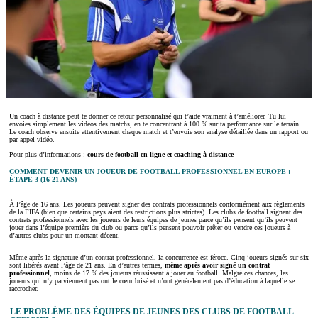
Un coach à distance peut te donner ce retour personnalisé qui t’aide vraiment à t’améliorer. Tu lui
envoies simplement les vidéos des matchs, en te concentrant à 100 % sur ta performance sur le terrain.
Le coach observe ensuite attentivement chaque match et t’envoie son analyse détaillée dans un rapport ou
par appel vidéo.
Pour plus d’informations :
cours de football en ligne et coaching à distance
COMMENT DEVENIR UN JOUEUR DE FOOTBALL PROFESSIONNEL EN EUROPE :
ÉTAPE 3 (16-21 ANS)
À l’âge de 16 ans. Les joueurs peuvent signer des contrats professionnels conformément aux règlements
de la FIFA (bien que certains pays aient des restrictions plus strictes). Les clubs de football signent des
contrats professionnels avec les joueurs de leurs équipes de jeunes parce qu’ils pensent qu’ils peuvent
jouer dans l’équipe première du club ou parce qu’ils pensent pouvoir prêter ou vendre ces joueurs à
d’autres clubs pour un montant décent.
Même après la signature d’un contrat professionnel, la concurrence est féroce. Cinq joueurs signés sur six
sont libérés avant l’âge de 21 ans. En d’autres termes,
même après avoir signé un contrat
professionnel
, moins de 17 % des joueurs réussissent à jouer au football. Malgré ces chances, les
joueurs qui n’y parviennent pas ont le cœur brisé et n’ont généralement pas d’éducation à laquelle se
raccrocher.
LE PROBLÈME DES ÉQUIPES DE JEUNES DES CLUBS DE FOOTBALL