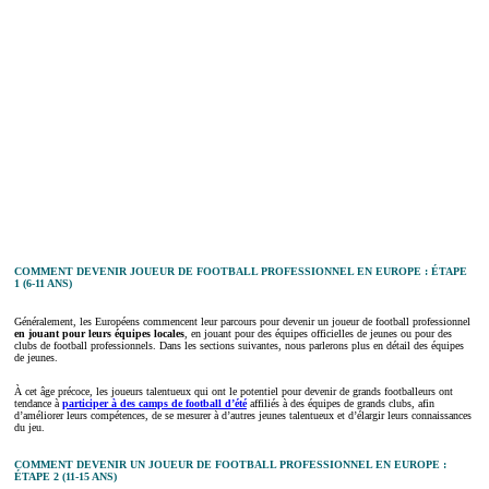
COMMENT DEVENIR JOUEUR DE FOOTBALL PROFESSIONNEL EN EUROPE : ÉTAPE
1 (6-11 ANS)
Généralement, les Européens commencent leur parcours pour devenir un joueur de football professionnel
en jouant pour leurs équipes locales
, en jouant pour des équipes officielles de jeunes ou pour des
clubs de football professionnels. Dans les sections suivantes, nous parlerons plus en détail des équipes
de jeunes.
À cet âge précoce, les joueurs talentueux qui ont le potentiel pour devenir de grands footballeurs ont
tendance à
participer à des camps de football d’été
affiliés à des équipes de grands clubs, afin
d’améliorer leurs compétences, de se mesurer à d’autres jeunes talentueux et d’élargir leurs connaissances
du jeu.
COMMENT DEVENIR UN JOUEUR DE FOOTBALL PROFESSIONNEL EN EUROPE :
ÉTAPE 2 (11-15 ANS)