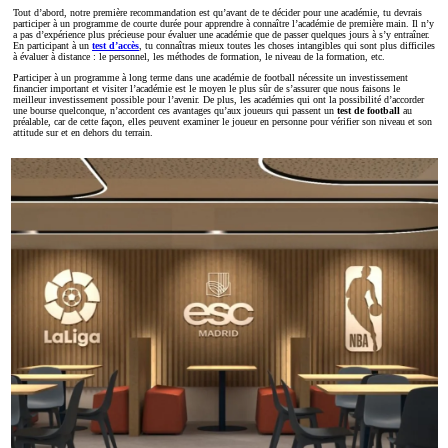
Tout d’abord, notre première recommandation est qu’avant de te décider pour une académie, tu devrais
participer à un programme de courte durée pour apprendre à connaître l’académie de première main. Il n’y
a pas d’expérience plus précieuse pour évaluer une académie que de passer quelques jours à s’y entraîner.
En participant à un
test d’accès
, tu connaîtras mieux toutes les choses intangibles qui sont plus difficiles
à évaluer à distance : le personnel, les méthodes de formation, le niveau de la formation, etc.
Participer à un programme à long terme dans une académie de football nécessite un investissement
financier important et visiter l’académie est le moyen le plus sûr de s’assurer que nous faisons le
meilleur investissement possible pour l’avenir. De plus, les académies qui ont la possibilité d’accorder
une bourse quelconque, n’accordent ces avantages qu’aux joueurs qui passent un
test de football
au
préalable, car de cette façon, elles peuvent examiner le joueur en personne pour vérifier son niveau et son
attitude sur et en dehors du terrain.