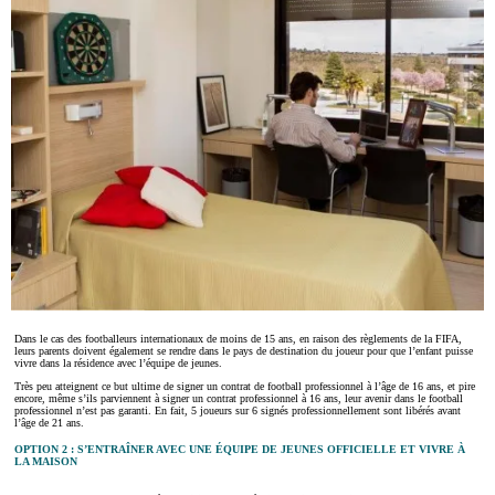
Dans le cas des footballeurs internationaux de moins de 15 ans, en raison des règlements de la FIFA,
leurs parents doivent également se rendre dans le pays de destination du joueur pour que l’enfant puisse
vivre dans la résidence avec l’équipe de jeunes.
Très peu atteignent ce but ultime de signer un contrat de football professionnel à l’âge de 16 ans, et pire
encore, même s’ils parviennent à signer un contrat professionnel à 16 ans, leur avenir dans le football
professionnel n’est pas garanti. En fait, 5 joueurs sur 6 signés professionnellement sont libérés avant
l’âge de 21 ans.
OPTION 2 : S’ENTRAÎNER AVEC UNE ÉQUIPE DE JEUNES OFFICIELLE ET VIVRE À
LA MAISON