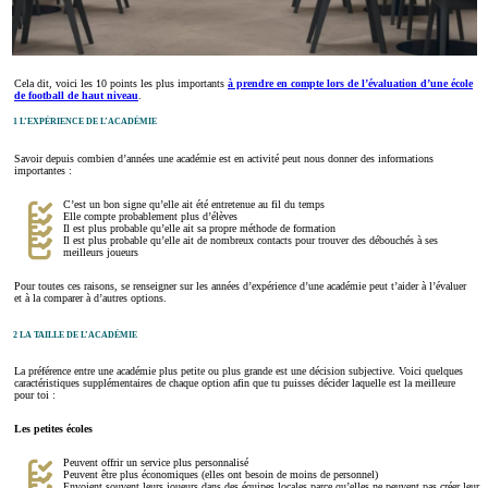
Cela dit, voici les 10 points les plus importants
à prendre en compte lors de l’évaluation d’une école
de football de haut niveau
.
1 L’EXPÉRIENCE DE L’ACADÉMIE
Savoir depuis combien d’années une académie est en activité peut nous donner des informations
importantes :
C’est un bon signe qu’elle ait été entretenue au fil du temps
Elle compte probablement plus d’élèves
Il est plus probable qu’elle ait sa propre méthode de formation
Il est plus probable qu’elle ait de nombreux contacts pour trouver des débouchés à ses
meilleurs joueurs
Pour toutes ces raisons, se renseigner sur les années d’expérience d’une académie peut t’aider à l’évaluer
et à la comparer à d’autres options.
2 LA TAILLE DE L’ACADÉMIE
La préférence entre une académie plus petite ou plus grande est une décision subjective. Voici quelques
caractéristiques supplémentaires de chaque option afin que tu puisses décider laquelle est la meilleure
pour toi :
Les petites écoles
Peuvent offrir un service plus personnalisé
Peuvent être plus économiques (elles ont besoin de moins de personnel)
Envoient souvent leurs joueurs dans des équipes locales parce qu’elles ne peuvent pas créer leur