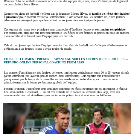
D’autres clubs de football européens officiels ont des équipes de jeunes, mais n’offrent pas de logement
ou de scolarité à leurs élèves.
Comme ces clubs de football n’offrent pas de logement à leurs élèves,
la famille de l’élève doit habiter
à proximité pour
pouvoir assister à l’entraînement. Dans certains cas, les familles de jeunes joueurs
talentueux emménagent pour que leur enfant puisse jouer dans ces équipes de jeunes.
Ces équipes de jeunes sont principalement composées d’étudiants locaux et
sont moins compétitives
.
Par conséquent, bien que cela reste peu probable, les élèves de ces équipes de jeunes ont plus de chances
d’être recrutés directement dans l’équipe première du club.
Cela dit, un joueur qui intègre l’équipe première d’un club de football qui n’offre pas d’hébergement et
d’éducation à ses joueurs risque d’avoir moins de succès.
CONSEIL : COMMENT PRENDRE L’AVANTAGE SUR LES AUTRES JEUNES JOUEURS –
UEFA PRO ONLINE PERSONAL COACHING FROM AFAR
Les séances d’entraînement des équipes de jeunes impliquent généralement entre 20 et 25 joueurs dirigés
par un entraîneur (ou, avec un peu de chance, deux entraîneurs). Cela signifie que l’entraîneur n’a
pratiquement pas le temps de te conseiller sur ton amélioration individuelle, car il se concentre
principalement sur la bonne performance globale de l’équipe.
Pendant le match, l’entraîneur peut souligner comment tes réussites/erreurs ont pu influencer le résultat
final d’un match. Cependant, il lui est très difficile de te donner un feedback plus large, avec des
recommandations individualisées pour renforcer tes points forts et améliorer tes faiblesses.