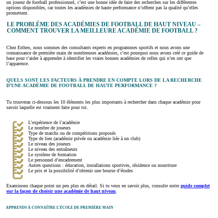
un joueur de football professionnel, c’est une bonne idée de faire des recherches sur les différentes
options disponibles, car toutes les académies de haute performance n’offrent pas la qualité qu’elles
promettent.
LE PROBLÈME DES ACADÉMIES DE FOOTBALL DE HAUT NIVEAU –
COMMENT TROUVER LA MEILLEURE ACADÉMIE DE FOOTBALL ?
Chez Ertheo, nous sommes des consultants experts en programmes sportifs et nous avons une
connaissance de première main de nombreuses académies, c’est pourquoi nous avons créé ce guide de
base pour t’aider à apprendre à identifier les vraies bonnes académies de celles qui n’en ont que
l’apparence.
QUELS SONT LES FACTEURS À PRENDRE EN COMPTE LORS DE LA RECHERCHE
D’UNE ACADÉMIE DE FOOTBALL DE HAUTE PERFORMANCE ?
Tu trouveras ci-dessous les 10 éléments les plus importants à rechercher dans chaque académie pour
savoir laquelle est vraiment faite pour toi.
L’expérience de l’académie
Le nombre de joueurs
Type de matchs ou de compétitions proposés
Type de lien (académie privée ou académie liée à un club)
Le niveau des joueurs
Le niveau des entraîneurs
Le système de formation
Le personnel d’encadrement
Autres questions : éducation, installations sportives, résidence ou nourriture
Le prix et la possibilité d’obtenir une bourse d’études
Examinons chaque point un peu plus en détail. Si tu veux en savoir plus, consulte notre
guide complet
sur la façon de choisir une académie de haut niveau
.
APPRENDS À CONNAÎTRE L’ÉCOLE DE PREMIÈRE MAIN