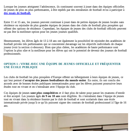
Lorsque les joueurs atteignent l’adolescence, ils continuent souvent à jouer dans des équipes officielles
de jeunes de plus en plus performantes, à être repérés par des entraîneurs de football et/ou à participer à
des essais de football.
Entre 11 et 15 ans, les joueurs peuvent continuer à jouer dans de petites équipes de jeunes locales sans
résidence ou rejoindre de plus grandes équipes de jeunes dans des clubs de football plus prospères qui
offrent des options de résidence. Cependant, les équipes de jeunes des clubs de football officiels peuvent
ne pas être la meilleure option pour les jeunes joueurs qualifiés.
Heureusement, les élèves âgés de 13 à 18 ans ont également la possibilité de rejoindre des académies de
football privées très performantes qui se concentrent davantage sur les objectifs individuels de chaque
joueur (voir la section ci-dessous). Bien que plus chères, les académies de haute performance sont
l’option la plus sûre et la meilleure pour les élèves qui ont le potentiel de devenir des joueurs de football
professionnels.
OPTION 1 : VIVRE AVEC UNE ÉQUIPE DE JEUNES OFFICIELLE ET FRÉQUENTER
UNE ÉCOLE PUBLIQUE
Les clubs de football les plus prospères d’Europe offrent un hébergement à leurs équipes de jeunes, ce
qui leur permet d’
accepter des jeunes footballeurs du monde entier
. En outre, ils ont conclu des
accords avec de bonnes écoles publiques internationales pour que les élèves puissent poursuivre leurs
études tout en vivant et en s’entraînant avec l’équipe du club.
Ces équipes de jeunes
sont plus compétitives
et il faut plus de talent pour passer les examens d’entrée
et être accepté. Les joueurs âgés
de 9 ou 10 ans
sont éligibles. Ils s’entraînent dans l’équipe de jeunes
tout en vivant dans la résidence fournie par le club de football et sont scolarisés dans une école
internationale privée jusqu’à ce qu’ils puissent signer des contrats de football professionnel à l’âge de 16
ans.