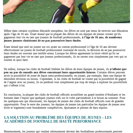
Même dans certains systèmes éducatifs européens, les élèves ne sont pas tenus de recevoir une éducation
après l’âge de 16 ans. Étant donné que la plupart des élèves de ces équipes de jeunes croient qu’ils
gagneront leur vie en tant que joueurs de football professionnels,
à l’âge de 16 ans, de nombreux
jeunes joueurs choisissent de ne pas poursuivre leurs études
.
Étant donné que seul un joueur sur six ayant un contrat professionnel à l’âge de 16 ans devient
effectivement un joueur de football professionnel couronné de succès, la décision de ne pas poursuivre
leurs études est souvent une terrible erreur. Lorsque les élèves apprennent la triste vérité qu’ils ne
gagneront pas leur vie en tant que joueurs professionnels, ils ne savent tout simplement pas vers qui se
tourner ni quoi faire.
De même, lorsque les clubs de football libèrent les élèves de leurs équipes de jeunes, ils
n’offrent que
peu ou pas de conseils aux élèves concernant leurs opportunités futures.
Certains élèves peuvent
avoir la possibilité de jouer de façon semi-professionnelle, en jouant, par exemple, dans une équipe de
deuxième division ou moins. Cependant, si les clubs de football ne voient pas la possibilité de gagner
de l’argent avec un joueur, ils ne perdront tout simplement pas trop de temps à explorer les possibilités
qui s’offrent à lui.
En conclusion, la plupart des clubs de football officiels accueillent un grand nombre d’étudiants et les
forment dans l’espoir que quelques joueurs triés sur le volet parviendront à se hisser au sommet. Pour
les quelques-uns qui réussissent, les équipes de jeunes des clubs de football officiels sont de grandes
opportunités. Pour le reste des joueurs, les équipes de jeunes (en particulier les équipes de jeunes avec
école et logement) sont brutalement compétitives, épuisantes et pleines de faux espoirs.
LA SOLUTION AU PROBLÈME DES ÉQUIPES DE JEUNES – LES
ACADÉMIES DE FOOTBALL DE HAUTE PERFORMANCE
Heureusement, les joueurs qui veulent sérieusement devenir des footballeurs professionnels peuvent