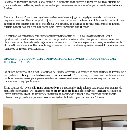
Quando os jogadores chegam à adolescência, é frequente continuarem a jogar em equipas oficiais de
jovens cada vez melhores, sendo observados por treinadores de futebol e/ou participando em
testes de
futebol.
Entre os 11 e os 15 anos, os jogadores podem continuar a jogar em equipas juvenis locais mais
pequenas, sem residência, ou podem juntar-se a equipas juvenis maiores em clubes de futebol mais bem
sucedidos que tenham opções de residência. No entanto, as equipas de jovens com clubes de futebol
oficiais podem não ser a melhor opção para jovens jogadores qualificados.
Felizmente, os estudantes com idades compreendidas entre os 13 e os 18 anos também têm a
oportunidade de aderir a academias de futebol privadas de alto rendimento que se centram mais nos
objectivos individuais de cada jogador (ver secção abaixo). Embora sejam mais caras, as academias de
alto rendimento são a melhor e mais segura opção para os estudantes que têm potencial para se tornarem
jogadores de futebol profissionais.
OPÇÃO 1: VIVER COM UMA EQUIPA OFICIAL DE JOVENS E FREQUENTAR UMA
ESCOLA PÚBLICA
Os clubes de futebol mais bem sucedidos da Europa oferecem alojamento às suas equipas de jovens, pelo
que podem
receber jovens futebolistas de todo o mundo
. Além disso, têm acordos com boas escolas
públicas internacionais para que os estudantes possam continuar os seus estudos enquanto vivem e
treinam com a equipa do clube.
Estas equipas de jovens
são mais competitivas
e é necessário mais talento para passar nos exames de
admissão e ser aceite. Os jogadores com
9 ou 10 anos de idade
são elegíveis. Treinam na equipa de
jovens enquanto vivem na residência fornecida pelo clube de futebol e são educados numa escola
internacional privada até poderem assinar contratos de futebol profissional aos 16 anos.