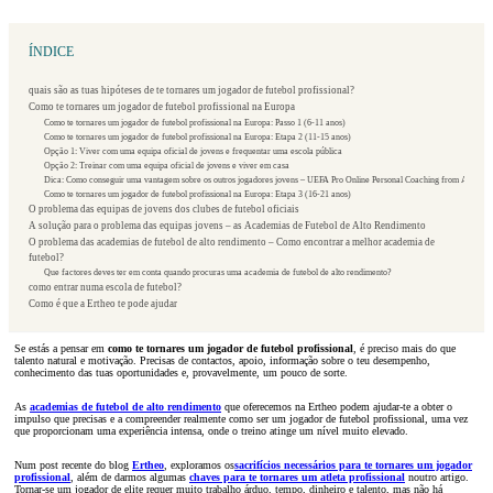
ÍNDICE
quais são as tuas hipóteses de te tornares um jogador de futebol profissional?
Como te tornares um jogador de futebol profissional na Europa
Como te tornares um jogador de futebol profissional na Europa: Passo 1 (6-11 anos)
Como te tornares um jogador de futebol profissional na Europa: Etapa 2 (11-15 anos)
Opção 1: Viver com uma equipa oficial de jovens e frequentar uma escola pública
Opção 2: Treinar com uma equipa oficial de jovens e viver em casa
Dica: Como conseguir uma vantagem sobre os outros jogadores jovens – UEFA Pro Online Personal Coaching from Afar
Como te tornares um jogador de futebol profissional na Europa: Etapa 3 (16-21 anos)
O problema das equipas de jovens dos clubes de futebol oficiais
A solução para o problema das equipas jovens – as Academias de Futebol de Alto Rendimento
O problema das academias de futebol de alto rendimento – Como encontrar a melhor academia de
futebol?
Que factores deves ter em conta quando procuras uma academia de futebol de alto rendimento?
como entrar numa escola de futebol?
Como é que a Ertheo te pode ajudar
Se estás a pensar em
como te tornares um jogador de futebol profissional
, é preciso mais do que
talento natural e motivação. Precisas de contactos, apoio, informação sobre o teu desempenho,
conhecimento das tuas oportunidades e, provavelmente, um pouco de sorte.
As
academias de futebol de alto rendimento
que oferecemos na Ertheo podem ajudar-te a obter o
impulso que precisas e a compreender realmente como ser um jogador de futebol profissional, uma vez
que proporcionam uma experiência intensa, onde o treino atinge um nível muito elevado.
Num post recente do blog
Ertheo
, exploramos os
sacrifícios necessários para te tornares um jogador
profissional
, além de darmos algumas
chaves para te tornares um atleta profissional
noutro artigo.
Tornar-se um jogador de elite requer muito trabalho árduo, tempo, dinheiro e talento, mas não há