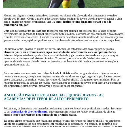
Mesmo em alguns sistemas educativos europeus, os alunos não são obrigados a frequentar o ensino
depois dos 16 anos. Como a maioria dos alunos destas equipas de jovens acredita que vai ganhar a vida
como jogador de futebol profissional,
aos 16 anos, muitos jovens jogadores optam por não
continuar a estudar
.
Uma vez que apenas um em cada seis jogadores com um contrato profissional aos 16 anos se torna
efetivamente um jogador de futebol profissional bem sucedido, a decisão de não continuar a sua educação
é muitas vezes um erro terrível. Quando os estudantes descobrem a triste verdade de que não conseguirão
ganhar a vida como jogadores profissionais, simplesmente não sabem para onde se virar ou o que fazer.
Da mesma forma, quando os clubes de futebol libertam os estudantes das suas equipas de jovens,
oferecem pouca ou nenhuma orientação aos estudantes relativamente às suas oportunidades
futuras.
Alguns estudantes podem ter a possibilidade de jogar semi-profissionalmente, por exemplo,
numa equipa da segunda divisão ou inferior. No entanto, se os clubes de futebol não vêem a
oportunidade de ganhar dinheiro com um jogador, simplesmente não perdem muito tempo a explorar
oportunidades para ele.
Em conclusão, a maior parte dos clubes de futebol oficiais acolhe um grande número de estudantes e
treina-os na esperança de que um pequeno número de jogadores consiga chegar ao topo. Para os poucos
que o conseguem, as equipas jovens dos clubes de futebol oficiais são grandes oportunidades. Para os
restantes jogadores, as equipas de jovens (especialmente as equipas de jovens com escola e alojamento)
são brutalmente competitivas, cansativas e cheias de falsas esperanças.
A SOLUÇÃO PARA O PROBLEMA DAS EQUIPAS JOVENS – AS
ACADEMIAS DE FUTEBOL DE ALTO RENDIMENTO
Felizmente, os jogadores que pretendem seriamente tornar-se futebolistas profissionais podem inscrever-
se em
academias de alto rendimento
, onde frequentam treinos de futebol profissional de elite ao
mesmo tempo que
recebem uma educação de primeira classe
.
Tal como alguns estudantes que jogam nas equipas jovens dos clubes de futebol oficiais, os estudantes
vivem nas academias de alto rendimento em residências de estudantes. No entanto, ao contrário dos
treinadores e dos professores dos clubes de futebol, os professores e os treinadores das academias de alto