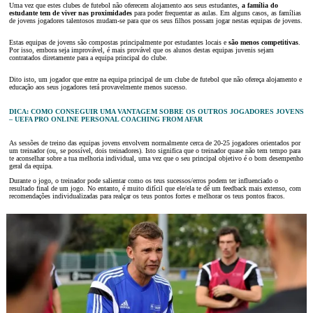
Uma vez que estes clubes de futebol não oferecem alojamento aos seus estudantes,
a família do
estudante tem de viver nas proximidades
para poder frequentar as aulas. Em alguns casos, as famílias
de jovens jogadores talentosos mudam-se para que os seus filhos possam jogar nestas equipas de jovens.
Estas equipas de jovens são compostas principalmente por estudantes locais e
são menos competitivas
.
Por isso, embora seja improvável, é mais provável que os alunos destas equipas juvenis sejam
contratados diretamente para a equipa principal do clube.
Dito isto, um jogador que entre na equipa principal de um clube de futebol que não ofereça alojamento e
educação aos seus jogadores terá provavelmente menos sucesso.
DICA: COMO CONSEGUIR UMA VANTAGEM SOBRE OS OUTROS JOGADORES JOVENS
– UEFA PRO ONLINE PERSONAL COACHING FROM AFAR
As sessões de treino das equipas jovens envolvem normalmente cerca de 20-25 jogadores orientados por
um treinador (ou, se possível, dois treinadores). Isto significa que o treinador quase não tem tempo para
te aconselhar sobre a tua melhoria individual, uma vez que o seu principal objetivo é o bom desempenho
geral da equipa.
Durante o jogo, o treinador pode salientar como os teus sucessos/erros podem ter influenciado o
resultado final de um jogo. No entanto, é muito difícil que ele/ela te dê um feedback mais extenso, com
recomendações individualizadas para realçar os teus pontos fortes e melhorar os teus pontos fracos.