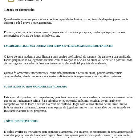
nutricionistas, etc.)
3 Jogos ou competições
Quando estás a treinar para melhorar as tuas capacidades futebolísticas, terás de disputar jogos que te
ajudem a pôr à prova o que aprendeste.
Por isso, é importante saberes quantos jogos são disputados por época, contra que equipas, se são
competições oficiais ou jogos amigáveis, etc.
4 ACADEMIAS LIGADAS A EQUIPAS PROFISSIONAIS VERSUS ACADEMIAS INDEPENDENTES
O facto de uma academia estar ligada a uma equipa profissional de renome não garante a sua qualidade.
Deves perguntar se os jogadores treinam com as categorias oficiais do clube ou se existe a possibilidade
de um jogador da academia fazer um teste com o clube oficial por trás da academia.
Quanto às academias independentes, como não pertencem a nenhum clube, podem oferecer mais
oportunidades, desde que sejam academias suficientemente experientes e com muitos contactos.
5 O NÍVEL DOS OUTROS JOGADORES DA ACADEMIA
Este é um dos pontos mais importantes, pois tens de encontrar uma academia que esteja ao mesmo nível
que tu ou ligeiramente acima. Para atingires o teu potencial máximo, precisas de um ambiente
competitivo que te force a sair da tua zona de conforto. Jogar com outros alunos de um nível muito
inferior atrasa a tua aprendizagem e uma equipa de jogadores muito mais avançados do que tu pode ser
frustrante e atrasar o teu progresso.
6. NÍVEL DOS TREINADORES
É difícil avaliar os treinadores sem conhecer a academia. No entanto, os treinadores de uma academia são
uma das peças-chave da tua aprendizagem. Não olhes apenas para as suas qualificações. Tem em conta