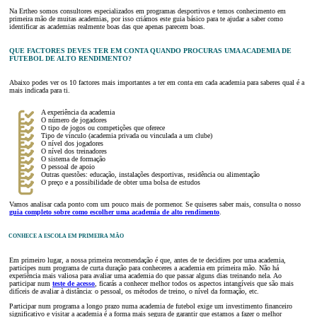
Na Ertheo somos consultores especializados em programas desportivos e temos conhecimento em
primeira mão de muitas academias, por isso criámos este guia básico para te ajudar a saber como
identificar as academias realmente boas das que apenas parecem boas.
QUE FACTORES DEVES TER EM CONTA QUANDO PROCURAS UMA ACADEMIA DE
FUTEBOL DE ALTO RENDIMENTO?
Abaixo podes ver os 10 factores mais importantes a ter em conta em cada academia para saberes qual é a
mais indicada para ti.
A experiência da academia
O número de jogadores
O tipo de jogos ou competições que oferece
Tipo de vínculo (academia privada ou vinculada a um clube)
O nível dos jogadores
O nível dos treinadores
O sistema de formação
O pessoal de apoio
Outras questões: educação, instalações desportivas, residência ou alimentação
O preço e a possibilidade de obter uma bolsa de estudos
Vamos analisar cada ponto com um pouco mais de pormenor. Se quiseres saber mais, consulta o nosso
guia completo sobre como escolher uma academia de alto rendimento
.
CONHECE A ESCOLA EM PRIMEIRA MÃO
Em primeiro lugar, a nossa primeira recomendação é que, antes de te decidires por uma academia,
participes num programa de curta duração para conheceres a academia em primeira mão. Não há
experiência mais valiosa para avaliar uma academia do que passar alguns dias treinando nela. Ao
participar num
teste de acesso
, ficarás a conhecer melhor todos os aspectos intangíveis que são mais
difíceis de avaliar à distância: o pessoal, os métodos de treino, o nível da formação, etc.
Participar num programa a longo prazo numa academia de futebol exige um investimento financeiro
significativo e visitar a academia é a forma mais segura de garantir que estamos a fazer o melhor