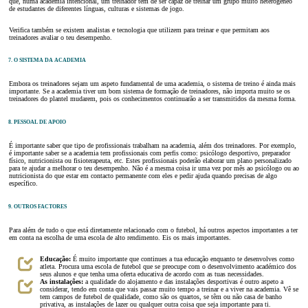
que, numa academia intencional, um treinador tem de ser capaz de treinar um grupo muito heterogéneo
de estudantes de diferentes línguas, culturas e sistemas de jogo.
Verifica também se existem analistas e tecnologia que utilizem para treinar e que permitam aos
treinadores avaliar o teu desempenho.
7. O SISTEMA DA ACADEMIA
Embora os treinadores sejam um aspeto fundamental de uma academia, o sistema de treino é ainda mais
importante. Se a academia tiver um bom sistema de formação de treinadores, não importa muito se os
treinadores do plantel mudarem, pois os conhecimentos continuarão a ser transmitidos da mesma forma.
8. PESSOAL DE APOIO
É importante saber que tipo de profissionais trabalham na academia, além dos treinadores. Por exemplo,
é importante saber se a academia tem profissionais com perfis como: psicólogo desportivo, preparador
físico, nutricionista ou fisioterapeuta, etc. Estes profissionais poderão elaborar um plano personalizado
para te ajudar a melhorar o teu desempenho. Não é a mesma coisa ir uma vez por mês ao psicólogo ou ao
nutricionista do que estar em contacto permanente com eles e pedir ajuda quando precisas de algo
específico.
9. OUTROS FACTORES
Para além de tudo o que está diretamente relacionado com o futebol, há outros aspectos importantes a ter
em conta na escolha de uma escola de alto rendimento. Eis os mais importantes.
Educação:
É muito importante que continues a tua educação enquanto te desenvolves como
atleta. Procura uma escola de futebol que se preocupe com o desenvolvimento académico dos
seus alunos e que tenha uma oferta educativa de acordo com as tuas necessidades.
As instalações:
a qualidade do alojamento e das instalações desportivas é outro aspeto a
considerar, tendo em conta que vais passar muito tempo a treinar e a viver na academia. Vê se
tem campos de futebol de qualidade, como são os quartos, se têm ou não casa de banho
privativa, as instalações de lazer ou qualquer outra coisa que seja importante para ti.