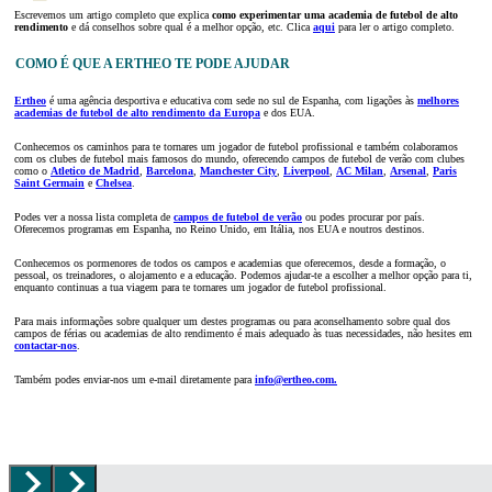
Escrevemos um artigo completo que explica
como experimentar uma academia de futebol de alto
rendimento
e dá conselhos sobre qual é a melhor opção, etc. Clica
aqui
para ler o artigo completo.
COMO É QUE A ERTHEO TE PODE AJUDAR
Ertheo
é uma agência desportiva e educativa com sede no sul de Espanha, com ligações às
melhores
academias de futebol de alto rendimento da Europa
e dos EUA.
Conhecemos os caminhos para te tornares um jogador de futebol profissional e também colaboramos
com os clubes de futebol mais famosos do mundo, oferecendo campos de futebol de verão com clubes
como o
Atletico de Madrid
,
Barcelona
,
Manchester City
,
Liverpool
,
AC Milan
,
Arsenal
,
Paris
Saint Germain
e
Chelsea
.
Podes ver a nossa lista completa de
campos de futebol de verão
ou podes procurar por país.
Oferecemos programas em Espanha, no Reino Unido, em Itália, nos EUA e noutros destinos.
Conhecemos os pormenores de todos os campos e academias que oferecemos, desde a formação, o
pessoal, os treinadores, o alojamento e a educação. Podemos ajudar-te a escolher a melhor opção para ti,
enquanto continuas a tua viagem para te tornares um jogador de futebol profissional.
Para mais informações sobre qualquer um destes programas ou para aconselhamento sobre qual dos
campos de férias ou academias de alto rendimento é mais adequado às tuas necessidades, não hesites em
contactar-nos
.
Também podes enviar-nos um e-mail diretamente para
info@ertheo.com.