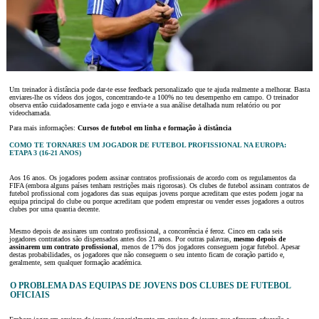
Um treinador à distância pode dar-te esse feedback personalizado que te ajuda realmente a melhorar. Basta
enviares-lhe os vídeos dos jogos, concentrando-te a 100% no teu desempenho em campo. O treinador
observa então cuidadosamente cada jogo e envia-te a sua análise detalhada num relatório ou por
videochamada.
Para mais informações:
Cursos de futebol em linha e formação à distância
COMO TE TORNARES UM JOGADOR DE FUTEBOL PROFISSIONAL NA EUROPA:
ETAPA 3 (16-21 ANOS)
Aos 16 anos. Os jogadores podem assinar contratos profissionais de acordo com os regulamentos da
FIFA (embora alguns países tenham restrições mais rigorosas). Os clubes de futebol assinam contratos de
futebol profissional com jogadores das suas equipas jovens porque acreditam que estes podem jogar na
equipa principal do clube ou porque acreditam que podem emprestar ou vender esses jogadores a outros
clubes por uma quantia decente.
Mesmo depois de assinares um contrato profissional, a concorrência é feroz. Cinco em cada seis
jogadores contratados são dispensados antes dos 21 anos. Por outras palavras,
mesmo depois de
assinarem um contrato profissional
, menos de 17% dos jogadores conseguem jogar futebol. Apesar
destas probabilidades, os jogadores que não conseguem o seu intento ficam de coração partido e,
geralmente, sem qualquer formação académica.
O PROBLEMA DAS EQUIPAS DE JOVENS DOS CLUBES DE FUTEBOL
OFICIAIS