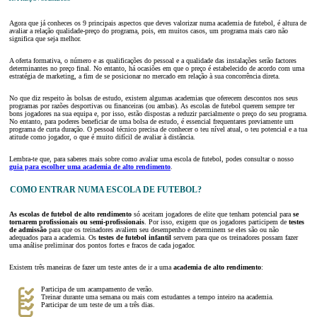
Agora que já conheces os 9 principais aspectos que deves valorizar numa academia de futebol, é altura de
avaliar a relação qualidade-preço do programa, pois, em muitos casos, um programa mais caro não
significa que seja melhor.
A oferta formativa, o número e as qualificações do pessoal e a qualidade das instalações serão factores
determinantes no preço final. No entanto, há ocasiões em que o preço é estabelecido de acordo com uma
estratégia de marketing, a fim de se posicionar no mercado em relação à sua concorrência direta.
No que diz respeito às bolsas de estudo, existem algumas academias que oferecem descontos nos seus
programas por razões desportivas ou financeiras (ou ambas). As escolas de futebol querem sempre ter
bons jogadores na sua equipa e, por isso, estão dispostas a reduzir parcialmente o preço do seu programa.
No entanto, para poderes beneficiar de uma bolsa de estudo, é essencial frequentares previamente um
programa de curta duração. O pessoal técnico precisa de conhecer o teu nível atual, o teu potencial e a tua
atitude como jogador, o que é muito difícil de avaliar à distância.
Lembra-te que, para saberes mais sobre como avaliar uma escola de futebol, podes consultar o nosso
guia para escolher uma academia de alto rendimento
.
COMO ENTRAR NUMA ESCOLA DE FUTEBOL?
As escolas de futebol de alto rendimento
só aceitam jogadores de elite que tenham potencial para
se
tornarem profissionais ou semi-profissionais
. Por isso, exigem que os jogadores participem de
testes
de admissão
para que os treinadores avaliem seu desempenho e determinem se eles são ou não
adequados para a academia. Os
testes de futebol infantil
servem para que os treinadores possam fazer
uma análise preliminar dos pontos fortes e fracos de cada jogador.
Existem três maneiras de fazer um teste antes de ir a uma
academia de alto rendimento
:
Participa de um acampamento de verão.
Treinar durante uma semana ou mais com estudantes a tempo inteiro na academia.
Participar de um teste de um a três dias.