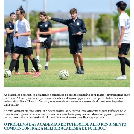
As academias destinam-se geralmente a estudantes do ensino secundário com idades compreendidas entre
os 13 e os 18 anos, embora algumas universidades ofereçam opções de ensino para estudantes mais
velhos, dos 18 aos 21 anos. Por isso, as opções de ensino nas academias de alto rendimento podem
variar muito.
Se estás a pensar em frequentar uma destas academias de futebol para aumentar as tuas hipóteses de te
tornares um jogador de futebol profissional, é aconselhável pesquisar as diferentes opções disponíveis,
porque nem todas as academias de alto rendimento oferecem a qualidade que prometem.
O PROBLEMA DAS ACADEMIAS DE FUTEBOL DE ALTO RENDIMENTO –
COMO ENCONTRAR A MELHOR ACADEMIA DE FUTEBOL?