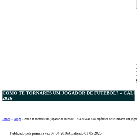
COMO TE TORNARES UM JOGADOR DE FUTEBOL? – CALCU
2026
Ertheo
»
Blogs
»
como te tornares um jogador de futebol? – Calcula as tuas hipóteses de te tornares um jogad
Publicado pela primeira vez 07-04-2016
Atualizado 01-05-2026