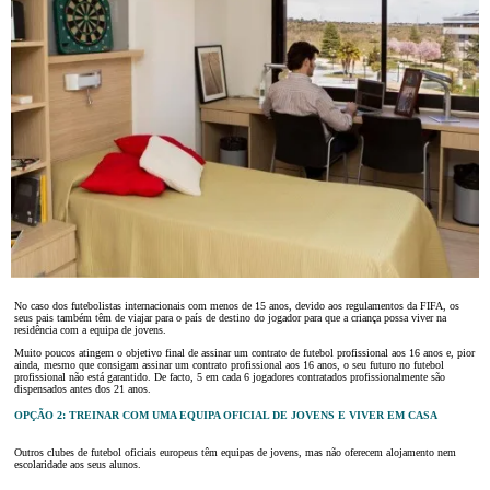
No caso dos futebolistas internacionais com menos de 15 anos, devido aos regulamentos da FIFA, os
seus pais também têm de viajar para o país de destino do jogador para que a criança possa viver na
residência com a equipa de jovens.
Muito poucos atingem o objetivo final de assinar um contrato de futebol profissional aos 16 anos e, pior
ainda, mesmo que consigam assinar um contrato profissional aos 16 anos, o seu futuro no futebol
profissional não está garantido. De facto, 5 em cada 6 jogadores contratados profissionalmente são
dispensados antes dos 21 anos.
OPÇÃO 2: TREINAR COM UMA EQUIPA OFICIAL DE JOVENS E VIVER EM CASA
Outros clubes de futebol oficiais europeus têm equipas de jovens, mas não oferecem alojamento nem
escolaridade aos seus alunos.