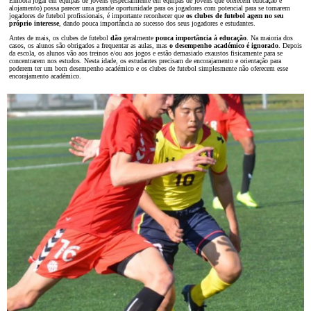
Embora jogar em equipas de jovens (especialmente em equipas de jovens que oferecem educação e
alojamento) possa parecer uma grande oportunidade para os jogadores com potencial para se tornarem
jogadores de futebol profissionais, é importante reconhecer que
os clubes de futebol agem no seu
próprio interesse
, dando pouca importância ao sucesso dos seus jogadores e estudantes.
Antes de mais, os clubes de futebol
dão
geralmente
pouca importância à educação
. Na maioria dos
casos, os alunos são obrigados a frequentar as aulas, mas
o desempenho académico é ignorado
. Depois
da escola, os alunos vão aos treinos e/ou aos jogos e estão demasiado exaustos fisicamente para se
concentrarem nos estudos. Nesta idade, os estudantes precisam de encorajamento e orientação para
poderem ter um bom desempenho académico e os clubes de futebol simplesmente não oferecem esse
encorajamento académico.