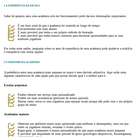
1 A EXPERIÊNCIA DA ESCOLA
Saber há quantos anos uma academia está em funcionamento pode dar-nos informações importantes:
É um bom sinal de que a academia foi mantida ao longo do tempo
Provavelmente tem mais alunos
É mais provável que tenha o seu próprio método de formação
É mais provável que tenha muitos contactos para encontrar oportunidades para os seus
melhores jogadores
Por todas estas razões, perguntar sobre os anos de experiência de uma academia pode ajudar-te a avaliá-la
e compará-la com outras opções.
2 O TAMANHO DA ACADEMIA
A preferência entre uma academia mais pequena ou maior é uma decisão subjectiva. Aqui estão mais
algumas caraterísticas de cada opção para que possas decidir qual é a melhor para ti:
Escolas pequenas
Podem oferecer um serviço mais personalizado
Podem ser mais económicas (precisam de menos pessoal)
Muitas vezes, envia os seus jogadores para equipas locais porque não pode criar o seu próprio
grupo de treino
Academias maiores
Oferecem um ambiente muito mais optimizado para melhorar o desempenho, uma vez que
todos os jogadores treinam, estudam e vivem juntos.
Regra geral, o tratamento é menos personalizado do que numa academia muito pequena
É provável que disponham de mais pessoal de apoio (psicólogos desportivos, fisioterapeutas,