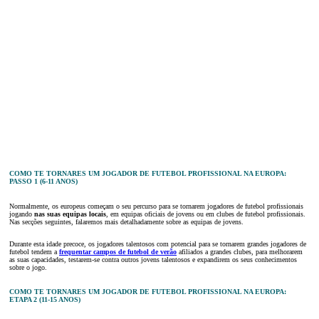
COMO TE TORNARES UM JOGADOR DE FUTEBOL PROFISSIONAL NA EUROPA:
PASSO 1 (6-11 ANOS)
Normalmente, os europeus começam o seu percurso para se tornarem jogadores de futebol profissionais
jogando
nas suas equipas locais
, em equipas oficiais de jovens ou em clubes de futebol profissionais.
Nas secções seguintes, falaremos mais detalhadamente sobre as equipas de jovens.
Durante esta idade precoce, os jogadores talentosos com potencial para se tornarem grandes jogadores de
futebol tendem a
frequentar campos de futebol de verão
afiliados a grandes clubes, para melhorarem
as suas capacidades, testarem-se contra outros jovens talentosos e expandirem os seus conhecimentos
sobre o jogo.
COMO TE TORNARES UM JOGADOR DE FUTEBOL PROFISSIONAL NA EUROPA:
ETAPA 2 (11-15 ANOS)