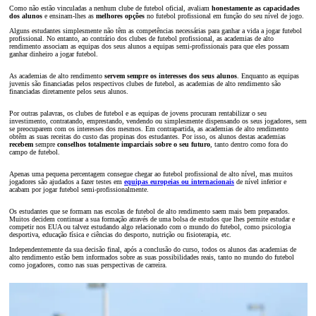
Como não estão vinculadas a nenhum clube de futebol oficial, avaliam
honestamente as capacidades
dos alunos
e ensinam-lhes as
melhores opções
no futebol profissional em função do seu nível de jogo.
Alguns estudantes simplesmente não têm as competências necessárias para ganhar a vida a jogar futebol
profissional. No entanto, ao contrário dos clubes de futebol profissional, as academias de alto
rendimento associam as equipas dos seus alunos a equipas semi-profissionais para que eles possam
ganhar dinheiro a jogar futebol.
As academias de alto rendimento
servem sempre os interesses dos seus alunos
. Enquanto as equipas
juvenis são financiadas pelos respectivos clubes de futebol, as academias de alto rendimento são
financiadas diretamente pelos seus alunos.
Por outras palavras, os clubes de futebol e as equipas de jovens procuram rentabilizar o seu
investimento, contratando, emprestando, vendendo ou simplesmente dispensando os seus jogadores, sem
se preocuparem com os interesses dos mesmos. Em contrapartida, as academias de alto rendimento
obtêm as suas receitas do custo das propinas dos estudantes. Por isso, os alunos destas academias
recebem
sempre
conselhos totalmente imparciais sobre o seu futuro
, tanto dentro como fora do
campo de futebol.
Apenas uma pequena percentagem consegue chegar ao futebol profissional de alto nível, mas muitos
jogadores são ajudados a fazer testes em
equipas europeias ou internacionais
de nível inferior e
acabam por jogar futebol semi-profissionalmente.
Os estudantes que se formam nas escolas de futebol de alto rendimento saem mais bem preparados.
Muitos decidem continuar a sua formação através de uma bolsa de estudos que lhes permite estudar e
competir nos EUA ou talvez estudando algo relacionado com o mundo do futebol, como psicologia
desportiva, educação física e ciências do desporto, nutrição ou fisioterapia, etc.
Independentemente da sua decisão final, após a conclusão do curso, todos os alunos das academias de
alto rendimento estão bem informados sobre as suas possibilidades reais, tanto no mundo do futebol
como jogadores, como nas suas perspectivas de carreira.