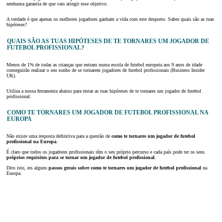
nenhuma garantia de que vais atingir esse objetivo.
A verdade é que apenas os melhores jogadores ganham a vida com este desporto. Sabes quais são as tuas
hipóteses?
QUAIS SÃO AS TUAS HIPÓTESES DE TE TORNARES UM JOGADOR DE
FUTEBOL PROFISSIONAL?
Menos de 1% de todas as crianças que entram numa escola de futebol europeia aos 9 anos de idade
conseguirão realizar o seu sonho de se tornarem jogadores de futebol profissionais (Business Insider
UK).
Utiliza a nossa ferramenta abaixo para testar as tuas hipóteses de te tornares um jogador de futebol
profissional:
COMO TE TORNARES UM JOGADOR DE FUTEBOL PROFISSIONAL NA
EUROPA
Não existe uma resposta definitiva para a questão de
como te tornares um jogador de futebol
profissional na Europa
.
É claro que todos os jogadores profissionais têm o seu próprio percurso e cada país pode ter os seus
próprios requisitos para se tornar um jogador de futebol profissional
.
Dito isto, eis alguns
passos gerais sobre como te tornares um jogador de futebol profissional
na
Europa.