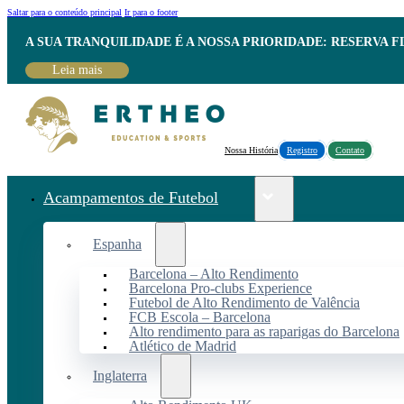
Saltar para o conteúdo principal
Ir para o footer
A SUA TRANQUILIDADE É A NOSSA PRIORIDADE: RESERVA 
Leia mais
Nossa História
Registro
Contato
Acampamentos de Futebol
Espanha
Barcelona – Alto Rendimento
Barcelona Pro-clubs Experience
Futebol de Alto Rendimento de Valência
FCB Escola – Barcelona
Alto rendimento para as raparigas do Barcelona
Atlético de Madrid
Inglaterra