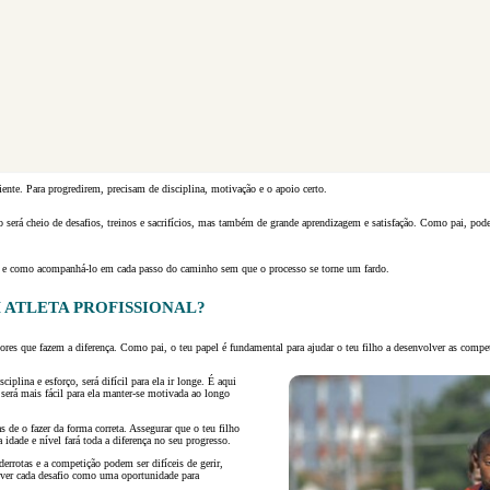
ente. Para progredirem, precisam de disciplina, motivação e o apoio certo.
so será cheio de desafios, treinos e sacrifícios, mas também de grande aprendizagem e satisfação. Como pai, pode
to e como acompanhá-lo em cada passo do caminho sem que o processo se torne um fardo.
 ATLETA PROFISSIONAL?
tores que fazem a diferença. Como pai, o teu papel é fundamental para ajudar o teu filho a desenvolver as compet
plina e esforço, será difícil para ela ir longe. É aqui
 será mais fácil para ela manter-se motivada ao longo
as de o fazer da forma correta. Assegurar que o teu filho
 idade e nível fará toda a diferença no seu progresso.
 derrotas e a competição podem ser difíceis de gerir,
a ver cada desafio como uma oportunidade para