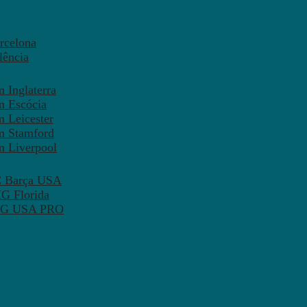
rcelona
lência
 Inglaterra
m Escócia
 Leicester
m Stamford
m Liverpool
FC Barça USA
MG Florida
 PSG USA PRO