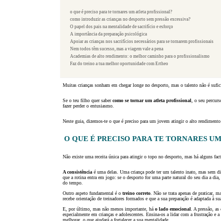
o que é preciso para te tornares um atleta profissional?
como introduzir as crianças no desporto sem pressão excessiva?
O papel dos pais na mentalidade de sacrifício e esforço
A importância da preparação psicológica
Apoiar as crianças nos sacrifícios necessários para se tornarem profissionais
Nem todos têm sucesso, mas a viagem vale a pena
Academias de alto rendimento: o melhor caminho para o profissionalismo
Faz do treino a tua melhor oportunidade com Ertheo
Muitas crianças sonham em chegar longe no desporto, mas o talento não é sufici
Se o teu filho quer saber
como se tornar um atleta profissional
, o seu percur
fazer perder o entusiasmo.
Neste guia, dizemos-te o que é preciso para um jovem atingir o alto rendimen
O QUE É PRECISO PARA TE TORNARES UM
Não existe uma receita única para atingir o topo no desporto, mas há alguns fac
A consistência
é uma delas. Uma criança pode ter um talento inato, mas sem disci
que a rotina entra em jogo: se o desporto for uma parte natural do seu dia a dia,
do tempo.
Outro aspeto fundamental é o
treino correto
. Não se trata apenas de praticar, m
recebe orientação de treinadores formados e que a sua preparação é adaptada à sua
E, por último, mas não menos importante, há
o lado emocional
. A pressão, as
especialmente em crianças e adolescentes. Ensina-os a lidar com a frustração e 
melhorar, o que ajudará a fortalecer a sua mentalidade.