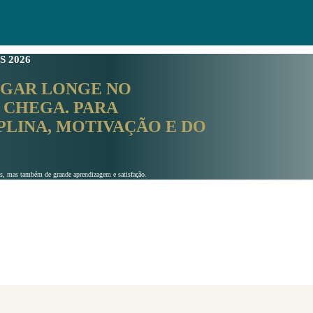
S 2026
EGAR LONGE NO
 CHEGA. PARA
PLINA, MOTIVAÇÃO E DO
ícios, mas também de grande aprendizagem e satisfação.