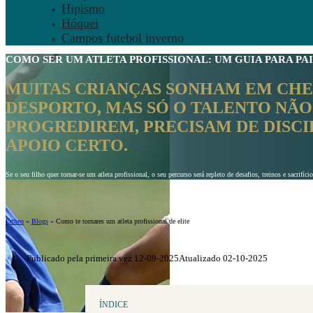
Hipismo
Hóquei
Campos futebol inverno
COMO SER UM ATLETA PROFISSIONAL
: UM GUIA PARA PAI
MUITAS CRIANÇAS SONHAM EM CH
DESPORTO, MAS SÓ O TALENTO NÃO
PROGREDIREM, PRECISAM DE DISCI
APOIO CERTO.
Se o seu filho quer tornar-se um atleta profissional, o seu percurso será repleto de desafios, treinos e sacrif
Ertheo
»
Blogs
»
Como te tornares um atleta profissional de elite
Publicado pela primeira vez 12-09-2025
Atualizado 02-10-2025
ÍNDICE