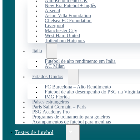
Alto Rendimento UK
New Era Futebol + Inglês
Arsenal
Aston Villa Foundation
Chelsea FC Foundation
Liverpool
Manchester City
West Ham United
Tottenham Hotspurs
Itália
Futebol de alto rendimento em Itália
AC Milan
Estados Unidos
FC Barcelona – Alto Rendimento
Futebol de alto desempenho do PSG na Virgínia
IMG Florida
Países estrangeiros
Paris Saint Germain – Paris
PSG Academy Pro
Programas de treinamento para goleiros
Acampamentos de futebol para meninas
Testes de futebol