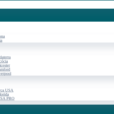
ona
ia
laterra
cócia
cester
amford
verpool
arça USA
lorida
 USA PRO