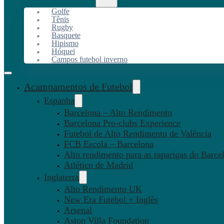
Golfe
Tênis
Rugby
Basquete
Hipismo
Hóquei
Campos futebol inverno
Acampamentos de Futebol
Espanha
Barcelona – Alto Rendimento
Barcelona Pro-clubs Experience
Futebol de Alto Rendimento de Valência
FCB Escola – Barcelona
Alto rendimento para as raparigas do Barce
Atlético de Madrid
Inglaterra
Alto Rendimento UK
New Era Futebol + Inglês
Arsenal
Aston Villa Foundation