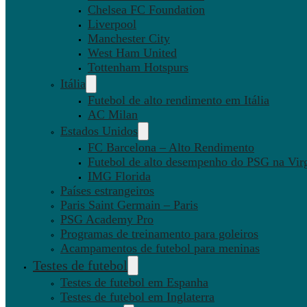
Chelsea FC Foundation
Liverpool
Manchester City
West Ham United
Tottenham Hotspurs
Itália
Futebol de alto rendimento em Itália
AC Milan
Estados Unidos
FC Barcelona – Alto Rendimento
Futebol de alto desempenho do PSG na Virg
IMG Florida
Países estrangeiros
Paris Saint Germain – Paris
PSG Academy Pro
Programas de treinamento para goleiros
Acampamentos de futebol para meninas
Testes de futebol
Testes de futebol em Espanha
Testes de futebol em Inglaterra