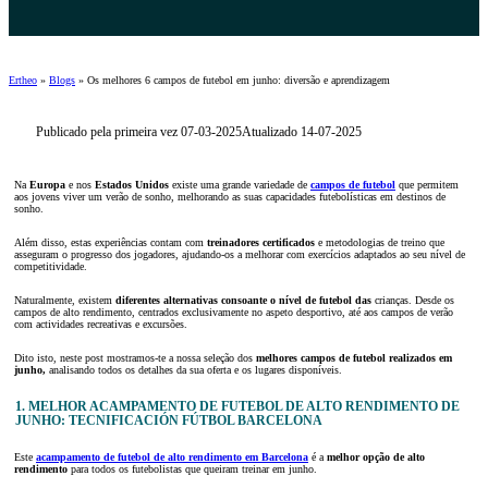
Ertheo
»
Blogs
»
Os melhores 6 campos de futebol em junho: diversão e aprendizagem
Publicado pela primeira vez 07-03-2025
Atualizado 14-07-2025
Na
Europa
e nos
Estados Unidos
existe uma grande variedade de
campos de futebol
que permitem
aos jovens viver um verão de sonho, melhorando as suas capacidades futebolísticas em destinos de
sonho.
Além disso, estas experiências contam com
treinadores certificados
e metodologias de treino que
asseguram o progresso dos jogadores, ajudando-os a melhorar com exercícios adaptados ao seu nível de
competitividade.
Naturalmente, existem
diferentes alternativas
consoante o nível de futebol das
crianças. Desde os
campos de alto rendimento, centrados exclusivamente no aspeto desportivo, até aos campos de verão
com actividades recreativas e excursões.
Dito isto, neste post mostramos-te a nossa seleção dos
melhores campos de futebol
realizados em
junho,
analisando todos os detalhes da sua oferta e os lugares disponíveis.
1. MELHOR ACAMPAMENTO DE FUTEBOL DE ALTO RENDIMENTO DE
JUNHO: TECNIFICACIÓN FÚTBOL BARCELONA
Este
acampamento de futebol de alto rendimento em Barcelona
é a
melhor opção de alto
rendimento
para todos os futebolistas que queiram treinar em junho.