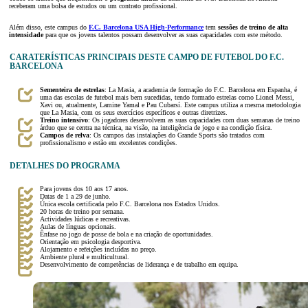
receberam uma bolsa de estudos ou um contrato profissional.
Além disso, este campus do
F.C. Barcelona USA High-Performance
tem
sessões de treino de alta
intensidade
para que os jovens talentos possam desenvolver as suas capacidades com este método.
CARATERÍSTICAS PRINCIPAIS DESTE CAMPO DE FUTEBOL DO F.C.
BARCELONA
Sementeira de
estrelas
: La Masia, a academia de formação do F.C. Barcelona em Espanha, é
uma das escolas de futebol mais bem sucedidas, tendo formado estrelas como Lionel Messi,
Xavi ou, atualmente, Lamine Yamal e Pau Cubarsí. Este campus utiliza a mesma metodologia
que La Masia, com os seus exercícios específicos e outras diretrizes.
Treino intensivo
: Os jogadores desenvolvem as suas capacidades com duas semanas de treino
árduo que se centra na técnica, na visão, na inteligência de jogo e na condição física.
Campos de relva
: Os campos das instalações do Grande Sports são tratados com
profissionalismo e estão em excelentes condições.
DETALHES DO PROGRAMA
Para jovens dos 10 aos 17 anos.
Datas de 1 a 29 de junho.
Única escola certificada pelo F.C. Barcelona nos Estados Unidos.
20 horas de treino por semana.
Actividades lúdicas e recreativas.
Aulas de línguas opcionais.
Ênfase no jogo de posse de bola e na criação de oportunidades.
Orientação em psicologia desportiva.
Alojamento e refeições incluídas no preço.
Ambiente plural e multicultural.
Desenvolvimento de competências de liderança e de trabalho em equipa.