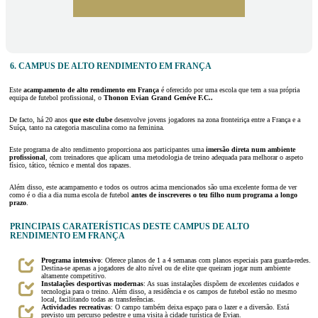
6. CAMPUS DE ALTO RENDIMENTO EM FRANÇA
Este
acampamento de alto rendimento em França
é oferecido por uma escola que tem a sua própria
equipa de futebol profissional, o
Thonon Evian Grand Genéve F.C..
De facto, há 20 anos
que este clube
desenvolve jovens jogadores na zona fronteiriça entre a França e a
Suíça, tanto na categoria masculina como na feminina.
Este programa de alto rendimento proporciona aos participantes uma
imersão direta num ambiente
profissional
, com treinadores que aplicam uma metodologia de treino adequada para melhorar o aspeto
físico, tático, técnico e mental dos rapazes.
Além disso, este acampamento e todos os outros acima mencionados são uma excelente forma de ver
como é o dia a dia numa escola de futebol
antes de inscreveres o teu filho num programa a longo
prazo
.
PRINCIPAIS CARATERÍSTICAS DESTE CAMPUS DE ALTO
RENDIMENTO EM FRANÇA
Programa intensivo
: Oferece planos de 1 a 4 semanas com planos especiais para guarda-redes.
Destina-se apenas a jogadores de alto nível ou de elite que queiram jogar num ambiente
altamente competitivo.
Instalações desportivas modernas
: As suas instalações dispõem de excelentes cuidados e
tecnologia para o treino. Além disso, a residência e os campos de futebol estão no mesmo
local, facilitando todas as transferências.
Actividades recreativas
: O campo também deixa espaço para o lazer e a diversão. Está
previsto um percurso pedestre e uma visita à cidade turística de Evian.