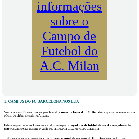
informações
sobre o
Campo de
Futebol do
A.C. Milan
5. CAMPUS DO FC BARCELONA NOS EUA
Vamos até aos Estados Unidos para falar do
campo de férias
do F.C. Barcelona
que se realiza na escola
oficial do clube, situada no Arizona.
Estes campos de férias foram concebidos para que
os jogadores de futebol de nível avançado
ou
de
elite
possam treinar durante o verão sob a filosofia eficaz do clube blaugrana.
Todos os alunos que frequentaram o
programa anual
da academia do F.C. Barcelona no Arizona