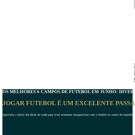
OS MELHORES 6
CAMPOS DE FUTEBOL EM JUNHO
: DIVE
JOGAR FUTEBOL É UM EXCELENTE PASSA
Aproveite o início das férias de verão para viver aventuras inesquecíveis com o futebol no centro da experiênc