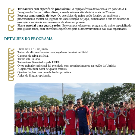
Treinadores com experiência profissional
: A equipa técnica desta escola fez parte do A.C
Perugia e do Empoli. Além disso, a escola está em atividade há mais de 25 anos.
Foco na compreensão do jogo
: Os exercícios de treino estão focados em melhorar o
processamento mental do jogador em cada situação de jogo, aumentando a sua velocidade de
execução e solvência em momentos de stress ou pressão.
Plano especial para guarda-redes
: Este campus oferece um programa de treino especializado
para guarda-redes, com exercícios específicos para o desenvolvimento das suas capacidades.
DETALHES DO PROGRAMA
Datas de 9 a 16 de junho.
Treino de alto rendimento para jogadores de nível artificial.
Campos de relva artificial.
Treino em italiano.
Treinadores licenciados pela UEFA.
O teu treinador principal foi premiado com reconhecimentos na região da Umbria.
Alojamento num hotel de quatro estrelas.
Quartos duplos com casa de banho privativa.
Aulas de línguas opcionais.