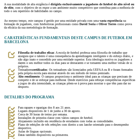
A sua modalidade de alta exigência é
dirigida exclusivamente a jogadores de futebol de alto nível ou
de elite
, com o objetivo de os expor a um ambiente muito competitivo que contribua para a melhoria de
todo o seu repertório de habilidades no campo.
Ao mesmo tempo, este campus é gerido por uma entidade privada com uma
vasta experiência
na
formação de jogadores, com futebolistas profissionais como
David Soria
e
Oliver Torres
como prova
da eficácia da sua metodologia de formação.
CARATERÍSTICAS FUNDAMENTAIS DESTE CAMPUS DE FUTEBOL EM
BARCELONA
Filosofia de trabalho eficaz
: A escola de futebol professa uma filosofia de trabalho que
assegura que o talento é uma consequência da aprendizagem inteligente e do esforço diário, e
não algo inato e concedido por uma entidade superior. Esta ideologia motiva os jogadores a
darem o seu melhor todos os dias para se destacarem e se tornarem uma melhor versão de si
próprios.
Treinadores
certificados
: Os treinadores são licenciados pela UEFA A ou B e foram formados
pela própria escola para ensinar através do seu método de treino premiado.
Alto rendimento
: O campus proporciona o ambiente ideal para as crianças que precisam de
competir e de se esforçar para melhorar. Desde exercícios para reforçar competências específicas
a jogos de alta intensidade, as crianças põem-se à prova para mostrar o que têm para dar no
desporto.
DETALHES DO PROGRAMA
Para rapazes e raparigas dos 8 aos 21 anos.
Lugares disponíveis de 1 de junho a 30 de agosto.
Cerca de 30 horas de treino por semana.
Instalações de primeira classe com vários campos de futebol.
Alojamento incluído em residência de estudantes com todas as comodidades.
Plano de refeições de três refeições com direito a um lanche orientado para o desempenho
desportivo.
Aulas de línguas opcionais.
Datas também disponíveis na primavera.