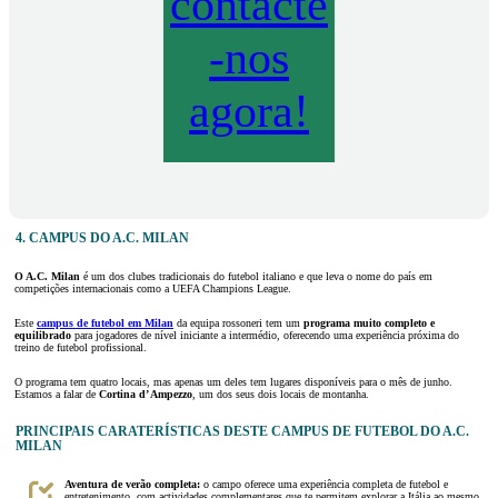
contacte
-nos
agora!
4. CAMPUS DO A.C. MILAN
O A.C. Milan
é um dos clubes tradicionais do futebol italiano e que leva o nome do país em
competições internacionais como a UEFA Champions League.
Este
campus de futebol em Milan
da equipa rossoneri tem um
programa muito completo e
equilibrado
para jogadores de nível iniciante a intermédio, oferecendo uma experiência próxima do
treino de futebol profissional.
O programa tem quatro locais, mas apenas um deles tem lugares disponíveis para o mês de junho.
Estamos a falar de
Cortina d’ Ampezzo
, um dos seus dois locais de montanha.
PRINCIPAIS CARATERÍSTICAS DESTE CAMPUS DE FUTEBOL DO A.C.
MILAN
Aventura de verão completa:
o campo oferece uma experiência completa de futebol e
entretenimento, com actividades complementares que te permitem explorar a Itália ao mesmo