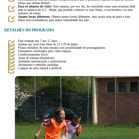
tempo que treinas futebol.
Para os adeptos do clube
: Este campus, por sua vez, foi concebido como uma aventura ideal
para os adeptos do A.C. Milan, que poderão conhecer os seus ideais, a sua história e os seus
métodos de treino.
Quatro locais diferentes
: Oferece quatro locais diferentes, dois numa zona de praia e dois
numa zona montanhosa, para maior comodidade dos pais.
DETALHES DO PROGRAMA
Para crianças dos 7 aos 17 anos.
Apenas um local com datas de 22 a 29 de junho.
Planos mínimos de uma semana com possibilidade de prolongamento.
Treinadores certificados pelo clube italiano.
Condicionamento físico.
Aulas de italiano disponíveis.
Ambiente internacional e multicultural.
Alojamento e refeições incluídas.
Campos de relva natural e artificial.