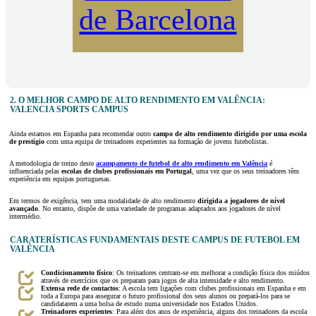
de Barcelona
2. O MELHOR CAMPO DE ALTO RENDIMENTO EM VALÊNCIA:
VALENCIA SPORTS CAMPUS
Ainda estamos em Espanha para recomendar outro
campo de alto rendimento dirigido por uma escola
de prestígio
com uma equipa de treinadores experientes na formação de jovens futebolistas.
A metodologia de treino deste
acampamento de futebol de alto rendimento em Valência
é
influenciada pelas
escolas de clubes profissionais em Portugal
, uma vez que os seus treinadores têm
experiência em equipas portuguesas.
Em termos de exigência, tem uma modalidade de alto rendimento
dirigida a jogadores de nível
avançado
. No entanto, dispõe de uma variedade de programas adaptados aos jogadores de nível
intermédio.
CARATERÍSTICAS FUNDAMENTAIS DESTE CAMPUS DE FUTEBOL EM
VALÊNCIA
Condicionamento físico
: Os treinadores centram-se em melhorar a condição física dos miúdos
através de exercícios que os preparam para jogos de alta intensidade e alto rendimento.
Extensa rede de contactos
: A escola tem ligações com clubes profissionais em Espanha e em
toda a Europa para assegurar o futuro profissional dos seus alunos ou prepará-los para se
candidatarem a uma bolsa de estudo numa universidade nos Estados Unidos.
Treinadores experientes
: Para além dos anos de experiência, alguns dos treinadores da escola