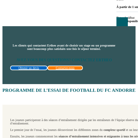
À partir de 1 s
Dates de début
Essais disponibl
Les clients qui contactent Ertheo avant de choisir un stage ou un programme
sont beaucoup plus satisfaits une fois le séjour terminé.
AVEZ-VOUS DES QUESTIONS? CONTACTEZ ERTHEO
Obtenir un devis
Contactez-nous
PROGRAMME DE L’ESSAI DE FOOTBALL DU FC ANDORRE
Les joueurs participeront à des séances d’entraînement dirigées par les entraîneurs de l’équipe réserv
d’entraînement.
Le premier jour de l’essai, les joueurs découvriront les différentes zones du
complexe sportif
et on leur
Ensuite, les joueurs commenceront les
séances d’entraînement intensives et exigeantes à tous les n