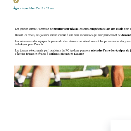
Âges disponibles:
De 13 à 23 ans
Les joueurs auront l’occasion de
montrer leur niveau et leurs compétences lors des essais
d’un c
Durant les essais, les joueurs seront soumis à une série d’exercices qui leur permettront de
démontr
Les entraîneurs des équipes de jeunes du club observeront attentivement les performances des joueur
techniques pour l’avenir.
Les joueurs sélectionnés par l’académie du FC Andorre pourront
rejoindre l’une des équipes de 
l’âge des joueurs et évolue à différents niveaux en Espagne.