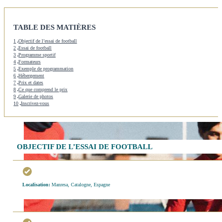
TABLE DES MATIÈRES
1
Objectif de l’essai de football
2
Essai de football
3
Programme sportif
4
Formateurs
5
Exemple de programmation
6
Hébergement
7
Prix et dates
8
Ce que comprend le prix
9
Galerie de photos
10
Inscrivez-vous
OBJECTIF DE L’ESSAI DE FOOTBALL
Localisation:
Manresa, Catalogne, Espagne