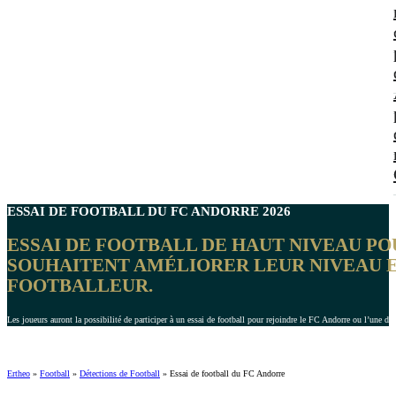
ESSAI DE FOOTBALL DU
FC ANDORRE
2026
ESSAI DE FOOTBALL DE HAUT NIVEAU POU
SOUHAITENT AMÉLIORER LEUR NIVEAU E
FOOTBALLEUR.
Les joueurs auront la possibilité de participer à un essai de football pour rejoindre le FC Andorre ou l’une de 
Ertheo
»
Football
»
Détections de Football
»
Essai de football du FC Andorre