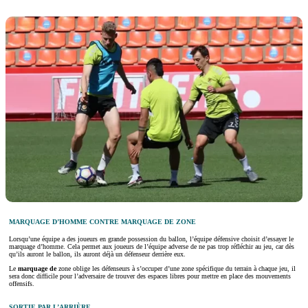
MARQUAGE D’HOMME CONTRE MARQUAGE DE ZONE
Lorsqu’une équipe a des joueurs en grande possession du ballon, l’équipe défensive choisit d’essayer le
marquage d’homme. Cela permet aux joueurs de l’équipe adverse de ne pas trop réfléchir au jeu, car dès
qu’ils auront le ballon, ils auront déjà un défenseur derrière eux.
Le
marquage de
zone oblige les défenseurs à s’occuper d’une zone spécifique du terrain à chaque jeu, il
sera donc difficile pour l’adversaire de trouver des espaces libres pour mettre en place des mouvements
offensifs.
SORTIE PAR L’ARRIÈRE