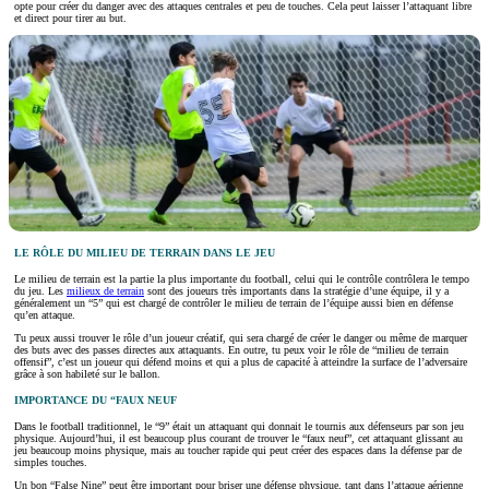
opte pour créer du danger avec des attaques centrales et peu de touches. Cela peut laisser l’attaquant libre
et direct pour tirer au but.
LE RÔLE DU MILIEU DE TERRAIN DANS LE JEU
Le milieu de terrain est la partie la plus importante du football, celui qui le contrôle contrôlera le tempo
du jeu. Les
milieux de terrain
sont des joueurs très importants dans la stratégie d’une équipe, il y a
généralement un “5” qui est chargé de contrôler le milieu de terrain de l’équipe aussi bien en défense
qu’en attaque.
Tu peux aussi trouver le rôle d’un joueur créatif, qui sera chargé de créer le danger ou même de marquer
des buts avec des passes directes aux attaquants. En outre, tu peux voir le rôle de “milieu de terrain
offensif”, c’est un joueur qui défend moins et qui a plus de capacité à atteindre la surface de l’adversaire
grâce à son habileté sur le ballon.
IMPORTANCE DU “FAUX NEUF
Dans le football traditionnel, le “9” était un attaquant qui donnait le tournis aux défenseurs par son jeu
physique. Aujourd’hui, il est beaucoup plus courant de trouver le “faux neuf”, cet attaquant glissant au
jeu beaucoup moins physique, mais au toucher rapide qui peut créer des espaces dans la défense par de
simples touches.
Un bon “False Nine” peut être important pour briser une défense physique, tant dans l’attaque aérienne