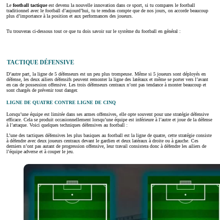
Le
football tactique
est devenu la nouvelle innovation dans ce sport, si tu compares le football
traditionnel avec le football d’aujourd’hui, tu te rendras compte que de nos jours, on accorde beaucoup
plus d’importance à la position et aux performances des joueurs.
Tu trouveras ci-dessous tout ce que tu dois savoir sur le système du football en général :
TACTIQUE DÉFENSIVE
D’autre part, la ligne de 5 défenseurs est un peu plus trompeuse. Même si 5 joueurs sont déployés en
défense, les deux ailiers défensifs peuvent remonter la ligne des latéraux et même se porter vers l’avant
en cas de possession offensive. Les trois défenseurs centraux n’ont pas tendance à monter beaucoup et
sont chargés de prévenir tout danger.
LIGNE DE QUATRE CONTRE LIGNE DE CINQ
Lorsqu’une équipe est limitée dans ses armes offensives, elle opte souvent pour une stratégie défensive
efficace. Cela se produit occasionnellement lorsqu’une équipe est inférieure à l’autre et joue de la défense
à l’attaque. Voici quelques techniques défensives au football :
L’une des tactiques défensives les plus basiques au football est la ligne de quatre, cette stratégie consiste
à défendre avec deux joueurs centraux devant le gardien et deux latéraux à droite ou à gauche. Ces
derniers n’ont pas autant de progression offensive, leur travail consistera donc à défendre les ailiers de
l’équipe adverse et à couper le jeu.