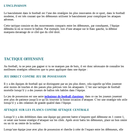
L’INCLINAISON
Le basculement dans le football est l’une des stratégies les plus innovantes de ce sport, dans le football
moderne, il est très courant que les défenseurs utilisent le basculement pour compliquer les attaques
adverses.
Cette tactique consiste en des mouvements compacts entre les défenseurs, par conséquent, l’équipe
défendra là où se trouve le ballon. Par exemple, lors d’une attaque sur le flanc gauche, la défense
marquera davantage de ce côté que du côté droit.
TACTIQUE OFFENSIVE
Au football, tu ne peux pas gagner si tu ne marques pas de buts, il est donc nécessaire de connaître les
meilleures stratégies offensives que tu peux appliquer dans une équipe :
JEU DIRECT CONTRE JEU DE POSSESSION
Il y a des équipes de football qui se distinguent par un jeu plus direct, cela signifie qu’elles joueront
avec moins de touches et des passes plus précises vers les attaquants. C’est une tactique de football
mortelle lorsqu’il y a des joueurs de ballon très habiles dans l’équipe.
Le jeu de possession est une autre
technique de football classique
, dans ce cas les joueurs joueront
avec plus de patience jusqu’à ce qu’ils trouvent la bonne occasion d’attaquer. C’est une stratégie très utile
lorsqu’il y a des créateurs de grande qualité dans l’équipe.
ATTAQUE SUR LES FLANCS CONTRE ATTAQUE CENTRALE
Lorsqu’il y a des dribbleurs dans une équipe qui peuvent battre n’importe quel défenseur en 1 contre 1,
ce serait une bonne stratégie d’attaquer sur les côtés. Après avoir battu les défenseurs, place un bon centre
ou un tir au centre de la surface.
Lorsqu’une équipe joue avec plus de possession et cherche à créer de l’espace entre les défenseurs, elle