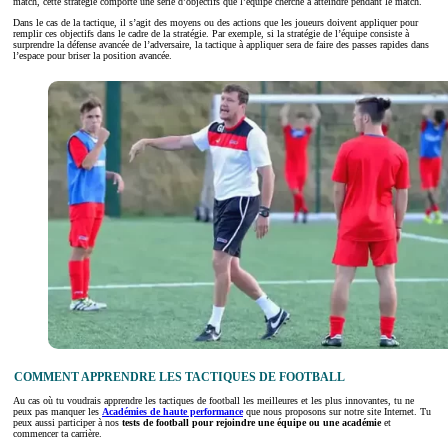
match, cette stratégie comporte une série d’objectifs que l’équipe cherche à atteindre pendant le match.
Dans le cas de la tactique, il s’agit des moyens ou des actions que les joueurs doivent appliquer pour
remplir ces objectifs dans le cadre de la stratégie. Par exemple, si la stratégie de l’équipe consiste à
surprendre la défense avancée de l’adversaire, la tactique à appliquer sera de faire des passes rapides dans
l’espace pour briser la position avancée.
COMMENT APPRENDRE LES TACTIQUES DE FOOTBALL
Au cas où tu voudrais apprendre les tactiques de football les meilleures et les plus innovantes, tu ne
peux pas manquer les
Académies de haute performance
que nous proposons sur notre site Internet. Tu
peux aussi participer à nos
tests de football pour rejoindre une équipe ou une académie
et
commencer ta carrière.