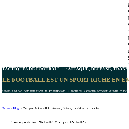
TACTIQUES DE FOOTBALL 11
: ATTAQUE, DÉFENSE, TRANS
LE FOOTBALL EST UN SPORT RICHE EN É
Croyez-le ou non, dans cette discipline, les équipes de 11 joueurs qui s’affrontent préparent toujours les meill
Ertheo
»
Blogs
»
Tactiques de football 11: Attaque, défense, transitions et stratégies
Première publication 28-09-2023
Mis à jour 12-11-2025