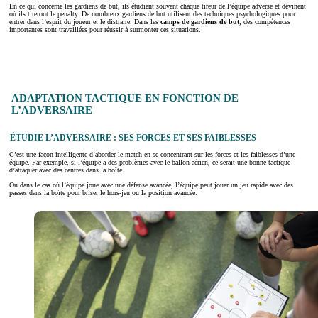
En ce qui concerne les gardiens de but, ils étudient souvent chaque tireur de l’équipe adverse et devinent
où ils tireront le penalty. De nombreux gardiens de but utilisent des techniques psychologiques pour
entrer dans l’esprit du joueur et le distraire. Dans les
camps de gardiens de but
, des compétences
importantes sont travaillées pour réussir à surmonter ces situations.
ADAPTATION TACTIQUE EN FONCTION DE
L’ADVERSAIRE
ÉTUDIE L’ADVERSAIRE : SES FORCES ET SES FAIBLESSES
C’est une façon intelligente d’aborder le match en se concentrant sur les forces et les faiblesses d’une
équipe. Par exemple, si l’équipe a des problèmes avec le ballon aérien, ce serait une bonne tactique
d’attaquer avec des centres dans la boîte.
Ou dans le cas où l’équipe joue avec une défense avancée, l’équipe peut jouer un jeu rapide avec des
passes dans la boîte pour briser le hors-jeu ou la position avancée.