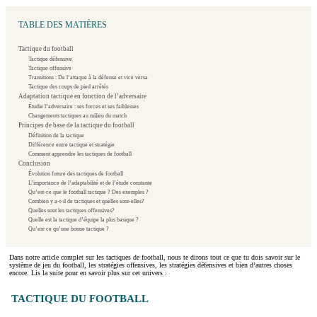
TABLE DES MATIÈRES
Tactique du football
Tactique défensive
Tactique offensive
Transitions : De l’attaque à la défense et vice versa
Tactique des coups de pied arrêtés
Adaptation tactique en fonction de l’adversaire
Étudie l’adversaire : ses forces et ses faiblesses
Changements tactiques au milieu du match
Principes de base de la tactique du football
Définition de la tactique
Différence entre tactique et stratégie
Comment apprendre les tactiques de football
Conclusion
Évolution future des tactiques de football
L’importance de l’adaptabilité et de l’étude constante
Qu’est-ce que le football tactique ? Des exemples ?
Combien y a-t-il de tactiques et quelles sont-elles?
Quelles sont les tactiques offensives?
Quelle est la tactique d’équipe la plus basique ?
Qu’est-ce qu’une bonne tactique ?
Dans notre article complet sur les tactiques de football, nous te dirons tout ce que tu dois savoir sur le
système de jeu du football, les stratégies offensives, les stratégies défensives et bien d’autres choses
encore. Lis la suite pour en savoir plus sur cet univers :
TACTIQUE DU FOOTBALL