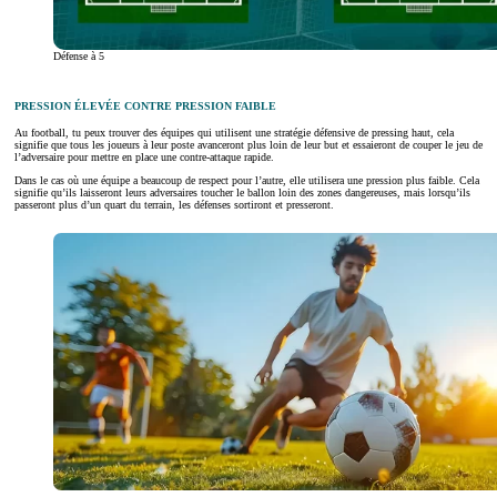
Défense à 5
PRESSION ÉLEVÉE CONTRE PRESSION FAIBLE
Au football, tu peux trouver des équipes qui utilisent une stratégie défensive de pressing haut, cela
signifie que tous les joueurs à leur poste avanceront plus loin de leur but et essaieront de couper le jeu de
l’adversaire pour mettre en place une contre-attaque rapide.
Dans le cas où une équipe a beaucoup de respect pour l’autre, elle utilisera une pression plus faible. Cela
signifie qu’ils laisseront leurs adversaires toucher le ballon loin des zones dangereuses, mais lorsqu’ils
passeront plus d’un quart du terrain, les défenses sortiront et presseront.