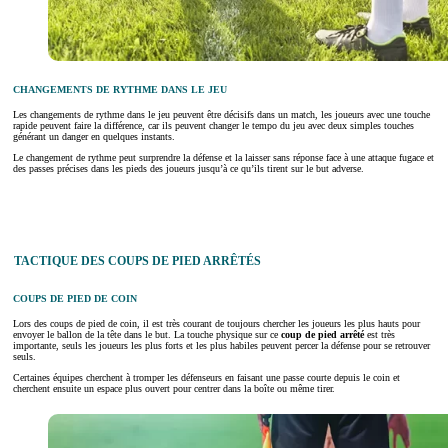
CHANGEMENTS DE RYTHME DANS LE JEU
Les changements de rythme dans le jeu peuvent être décisifs dans un match, les joueurs avec une touche
rapide peuvent faire la différence, car ils peuvent changer le tempo du jeu avec deux simples touches
générant un danger en quelques instants.
Le changement de rythme peut surprendre la défense et la laisser sans réponse face à une attaque fugace et
des passes précises dans les pieds des joueurs jusqu’à ce qu’ils tirent sur le but adverse.
TACTIQUE DES COUPS DE PIED ARRÊTÉS
COUPS DE PIED DE COIN
Lors des coups de pied de coin, il est très courant de toujours chercher les joueurs les plus hauts pour
envoyer le ballon de la tête dans le but. La touche physique sur ce
coup de pied arrêté
est très
importante, seuls les joueurs les plus forts et les plus habiles peuvent percer la défense pour se retrouver
seuls.
Certaines équipes cherchent à tromper les défenseurs en faisant une passe courte depuis le coin et
cherchent ensuite un espace plus ouvert pour centrer dans la boîte ou même tirer.