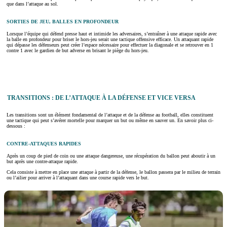
que dans l’attaque au sol.
SORTIES DE JEU, BALLES EN PROFONDEUR
Lorsque l’équipe qui défend presse haut et intimide les adversaires, s’entraîner à une attaque rapide avec
la balle en profondeur pour briser le hors-jeu serait une tactique offensive efficace. Un attaquant rapide
qui dépasse les défenseurs peut créer l’espace nécessaire pour effectuer la diagonale et se retrouver en 1
contre 1 avec le gardien de but adverse en brisant le piège du hors-jeu.
TRANSITIONS : DE L’ATTAQUE À LA DÉFENSE ET VICE VERSA
Les transitions sont un élément fondamental de l’attaque et de la défense au football, elles constituent
une tactique qui peut s’avérer mortelle pour marquer un but ou même en sauver un. En savoir plus ci-
dessous :
CONTRE-ATTAQUES RAPIDES
Après un coup de pied de coin ou une attaque dangereuse, une récupération du ballon peut aboutir à un
but après une contre-attaque rapide.
Cela consiste à mettre en place une attaque à partir de la défense, le ballon passera par le milieu de terrain
ou l’ailier pour arriver à l’attaquant dans une course rapide vers le but.