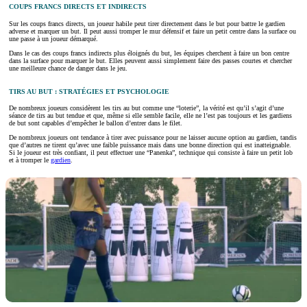
COUPS FRANCS DIRECTS ET INDIRECTS
Sur les coups francs directs, un joueur habile peut tirer directement dans le but pour battre le gardien
adverse et marquer un but. Il peut aussi tromper le mur défensif et faire un petit centre dans la surface ou
une passe à un joueur démarqué.
Dans le cas des coups francs indirects plus éloignés du but, les équipes cherchent à faire un bon centre
dans la surface pour marquer le but. Elles peuvent aussi simplement faire des passes courtes et chercher
une meilleure chance de danger dans le jeu.
TIRS AU BUT : STRATÉGIES ET PSYCHOLOGIE
De nombreux joueurs considèrent les tirs au but comme une “loterie”, la vérité est qu’il s’agit d’une
séance de tirs au but tendue et que, même si elle semble facile, elle ne l’est pas toujours et les gardiens
de but sont capables d’empêcher le ballon d’entrer dans le filet.
De nombreux joueurs ont tendance à tirer avec puissance pour ne laisser aucune option au gardien, tandis
que d’autres ne tirent qu’avec une faible puissance mais dans une bonne direction qui est inatteignable.
Si le joueur est très confiant, il peut effectuer une “Panenka”, technique qui consiste à faire un petit lob
et à tromper le
gardien
.