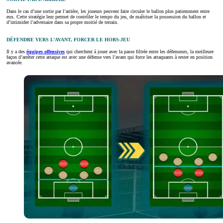
Dans le cas d’une sortie par l’arrière, les joueurs peuvent faire circuler le ballon plus patiemment entre
eux. Cette stratégie leur permet de contrôler le tempo du jeu, de maîtriser la possession du ballon et
d’intimider l’adversaire dans sa propre moitié de terrain.
DÉFENDRE VERS L’AVANT, FORCER LE HORS-JEU
Il y a des
équipes offensives
qui cherchent à jouer avec la passe filtrée entre les défenseurs, la meilleure
façon d’arrêter cette attaque est avec une défense vers l’avant qui force les attaquants à rester en position
avancée.