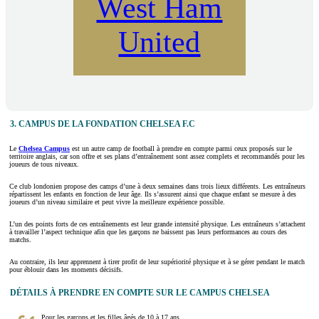
West Ham
United
3. CAMPUS DE LA FONDATION CHELSEA F.C
Le
Chelsea Campus
est un autre camp de football à prendre en compte parmi ceux proposés sur le
territoire anglais, car son offre et ses plans d’entraînement sont assez complets et recommandés pour les
joueurs de tous niveaux.
Ce club londonien propose des camps d’une à deux semaines dans trois lieux différents. Les entraîneurs
répartissent les enfants en fonction de leur âge. Ils s’assurent ainsi que chaque enfant se mesure à des
joueurs d’un niveau similaire et peut vivre la meilleure expérience possible.
L’un des points forts de ces entraînements est leur grande intensité physique. Les entraîneurs s’attachent
à travailler l’aspect technique afin que les garçons ne baissent pas leurs performances au cours des
matchs.
Au contraire, ils leur apprennent à tirer profit de leur supériorité physique et à se gérer pendant le match
pour éblouir dans les moments décisifs.
DÉTAILS À PRENDRE EN COMPTE SUR LE CAMPUS CHELSEA
Pour les garçons et les filles âgés de 10 à 17 ans.