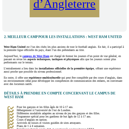
d’Angleterre
2. MEILLEUR CAMP POUR LES INSTALLATIONS : WEST HAM UNITED
West Ham United
est l’un des clubs les plus anciens de tout le football anglais. En fait, il a participé à
la première ligue officielle du pays, étant l’un des prétendants au titre.
Aujourd’hui, le
campus de West Ham
est chargé de former les joueurs d’un point de vue général, en
passant en revue les
aspects techniques, tactiques et physiques
afin que les joueurs soient plus
performants sur le terrain.
L’entraînement a lieu dans les
installations officielles de
la première équipe
, offrant une expérience
aussi proche que possible du niveau professionnel.
En outre, il offre une
expérience multiculturelle
qui peut être complétée par des cours d’anglais, dans
un environnement idéal pour développer les compétences de communication des enfants, en conversant
avec des locuteurs natifs.
DÉTAILS À PRENDRE EN COMPTE CONCERNANT LE CAMPUS DE
WEST HAM
Pour les garçons et les filles âgés de 10 à 17 ans.
Hébergement à l’université de l’est de Londres.
Différentes modalités adaptées au niveau de jeu des garçons et des filles.
Programme spécial pour les gardiens de but âgés de 12 à 17 ans.
Cours d’anglais en option.
Activités de loisirs et visites guidées de sites attrayants.
Plans de 1 à 4 semaines.