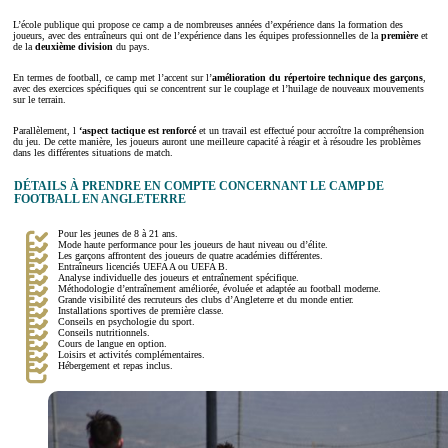
L’école publique qui propose ce camp a de nombreuses années d’expérience dans la formation des
joueurs, avec des entraîneurs qui ont de l’expérience dans les équipes professionnelles de la
première
et
de la
deuxième division
du pays.
En termes de football, ce camp met l’accent sur l’
amélioration du répertoire technique des garçons
,
avec des exercices spécifiques qui se concentrent sur le couplage et l’huilage de nouveaux mouvements
sur le terrain.
Parallèlement, l
‘aspect tactique est renforcé
et un travail est effectué pour accroître la compréhension
du jeu. De cette manière, les joueurs auront une meilleure capacité à réagir et à résoudre les problèmes
dans les différentes situations de match.
DÉTAILS À PRENDRE EN COMPTE CONCERNANT LE CAMP DE
FOOTBALL EN ANGLETERRE
Pour les jeunes de 8 à 21 ans.
Mode haute performance pour les joueurs de haut niveau ou d’élite.
Les garçons affrontent des joueurs de quatre académies différentes.
Entraîneurs licenciés UEFA A ou UEFA B.
Analyse individuelle des joueurs et entraînement spécifique.
Méthodologie d’entraînement améliorée, évoluée et adaptée au football moderne.
Grande visibilité des recruteurs des clubs d’Angleterre et du monde entier.
Installations sportives de première classe.
Conseils en psychologie du sport.
Conseils nutritionnels.
Cours de langue en option.
Loisirs et activités complémentaires.
Hébergement et repas inclus.