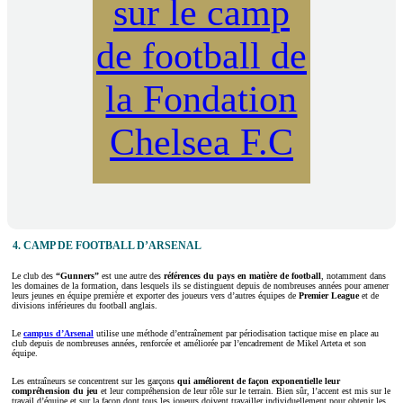
sur le camp
de football de
la Fondation
Chelsea F.C
4. CAMP DE FOOTBALL D’ARSENAL
Le club des
“Gunners”
est une autre des
références du pays en matière de football
, notamment dans
les domaines de la formation, dans lesquels ils se distinguent depuis de nombreuses années pour amener
leurs jeunes en équipe première et exporter des joueurs vers d’autres équipes de
Premier League
et de
divisions inférieures du football anglais.
Le
campus d’Arsenal
utilise une méthode d’entraînement par périodisation tactique mise en place au
club depuis de nombreuses années, renforcée et améliorée par l’encadrement de Mikel Arteta et son
équipe.
Les entraîneurs se concentrent sur les garçons
qui améliorent de façon exponentielle leur
compréhension du jeu
et leur compréhension de leur rôle sur le terrain. Bien sûr, l’accent est mis sur le
travail d’équipe et sur la façon dont tous les joueurs doivent travailler individuellement pour obtenir les