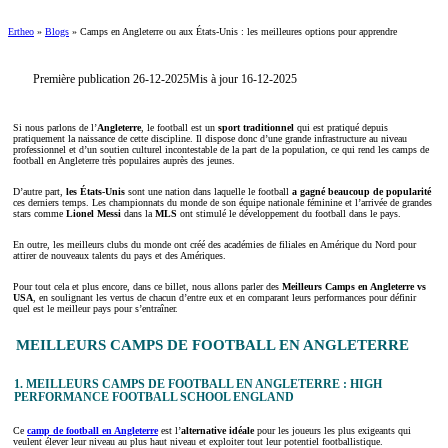
Ertheo
»
Blogs
»
Camps en Angleterre ou aux États-Unis : les meilleures options pour apprendre
Première publication 26-12-2025
Mis à jour 16-12-2025
Si nous parlons de l’
Angleterre
, le football est un
sport traditionnel
qui est pratiqué depuis
pratiquement la naissance de cette discipline. Il dispose donc d’une grande infrastructure au niveau
professionnel et d’un soutien culturel incontestable de la part de la population, ce qui rend les camps de
football en Angleterre très populaires auprès des jeunes.
D’autre part,
les États-Unis
sont une nation dans laquelle le football
a gagné beaucoup de popularité
ces derniers temps. Les championnats du monde de son équipe nationale féminine et l’arrivée de grandes
stars comme
Lionel Messi
dans la
MLS
ont stimulé le développement du football dans le pays.
En outre, les meilleurs clubs du monde ont créé des académies de filiales en Amérique du Nord pour
attirer de nouveaux talents du pays et des Amériques.
Pour tout cela et plus encore, dans ce billet, nous allons parler des
Meilleurs Camps en Angleterre vs
USA
, en soulignant les vertus de chacun d’entre eux et en comparant leurs performances pour définir
quel est le meilleur pays pour s’entraîner.
MEILLEURS CAMPS DE FOOTBALL EN ANGLETERRE
1. MEILLEURS CAMPS DE FOOTBALL EN ANGLETERRE : HIGH
PERFORMANCE FOOTBALL SCHOOL ENGLAND
Ce
camp de football en Angleterre
est l’
alternative idéale
pour les joueurs les plus exigeants qui
veulent élever leur niveau au plus haut niveau et exploiter tout leur potentiel footballistique.