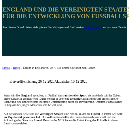
ENGLAND UND DIE VEREINIGTEN STAATE
FÜR DIE ENTWICKLUNG VON FUSSBALLSP
Aus diesem Grund bieten viele private Einrichtungen und Profivereine
Fußballcamps
an, um neue Talente für
Ertheo
»
Blogs
»
Camps in England vs. USA: Die besten Optionen zum Lernen
Erstveröffentlichung 26-12-2025
Aktualisiert 16-12-2025
Wenn wir über
England
sprechen, ist Fußball ein
traditioneller Sport
, der praktisch seit der Geburt
dieser Disziplin gespielt wird. Daher verfügt er über eine großartige Infrastruktur auf professioneller
Ebene und eine unbestreitbare kulturelle Unterstützung durch die Bevölkerung, wodurch Fußballcamps
in England bei jungen Menschen sehr beliebt sind.
Auf der anderen Seite sind die
Vereinigten Staaten
eine Nation, in der der Fußball in letzter Zeit
sehr
an Popularität gewonnen hat
. Die Weltmeisterschaften der Frauen-Nationalmannschaft und die
Ankunft großer Stars wie
Lionel Messi
in der
MLS
haben die Entwicklung des Fußballs in diesem
Land vorangetrieben.