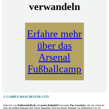
verwandeln
Erfahre mehr
über das
Arsenal
Fußballcamp
5. CAMPUS MANCHESTER CITY
Jeder Fan von
Ballbesitzfußball
und
gutem Ballgefühl
bewundert
Pep Guardiola
, der von vielen als
einer der größten Manager aller Zeiten angesehen wird und derzeit Manager von Manchester City ist.