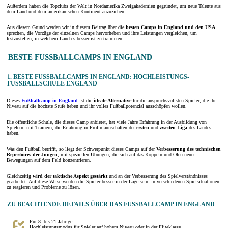
Außerdem haben die Topclubs der Welt in Nordamerika Zweigakademien gegründet, um neue Talente aus
dem Land und dem amerikanischen Kontinent anzuziehen.
Aus diesem Grund werden wir in diesem Beitrag über die
besten Camps in England und den USA
sprechen, die Vorzüge der einzelnen Camps hervorheben und ihre Leistungen vergleichen, um
festzustellen, in welchem Land es besser ist zu trainieren.
BESTE FUSSBALLCAMPS IN ENGLAND
1. BESTE FUSSBALLCAMPS IN ENGLAND: HOCHLEISTUNGS-F
USSBALLSCHULE ENGLAND
Dieses
Fußballcamp in England
ist die
ideale Alternative
für die anspruchsvollsten Spieler, die ihr
Niveau auf die höchste Stufe heben und ihr volles Fußballpotenzial ausschöpfen wollen.
Die öffentliche Schule, die dieses Camp anbietet, hat viele Jahre Erfahrung in der Ausbildung von
Spielern, mit Trainern, die Erfahrung in Profimannschaften der
ersten
und
zweiten Liga
des Landes
haben.
Was den Fußball betrifft, so liegt der Schwerpunkt dieses Camps auf der
Verbesserung des technischen
Repertoires der Jungen
, mit speziellen Übungen, die sich auf das Koppeln und Ölen neuer
Bewegungen auf dem Feld konzentrieren.
Gleichzeitig
wird der taktische Aspekt gestärkt
und an der Verbesserung des Spielverständnisses
gearbeitet. Auf diese Weise werden die Spieler besser in der Lage sein, in verschiedenen Spielsituationen
zu reagieren und Probleme zu lösen.
ZU BEACHTENDE DETAILS ÜBER DAS FUSSBALLCAMP IN ENGLAND
Für 8- bis 21-Jährige.
Hochleistungsmodus für Spieler auf hohem Niveau oder in der Eliteklasse.