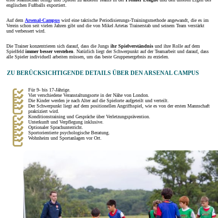
englischen Fußballs exportiert.
Auf dem
Arsenal-Campus
wird eine taktische Periodisierungs-Trainingsmethode angewandt, die es im
Verein schon seit vielen Jahren gibt und die von Mikel Artetas Trainerstab und seinem Team verstärkt
und verbessert wird.
Die Trainer konzentrieren sich darauf, dass die Jungs
ihr Spielverständnis
und ihre Rolle auf dem
Spielfeld
immer besser verstehen
. Natürlich liegt der Schwerpunkt auf der Teamarbeit und darauf, dass
alle Spieler individuell arbeiten müssen, um das beste Gruppenergebnis zu erzielen.
ZU BERÜCKSICHTIGENDE DETAILS ÜBER DEN ARSENAL CAMPUS
Für 9- bis 17-Jährige.
Vier verschiedene Veranstaltungsorte in der Nähe von London.
Die Kinder werden je nach Alter auf die Spielorte aufgeteilt und verteilt.
Der Schwerpunkt liegt auf dem positionellen Angriffsspiel, wie es von der ersten Mannschaft
praktiziert wird.
Konditionstraining und Gespräche über Verletzungsprävention.
Unterkunft und Verpflegung inklusive.
Optionaler Sprachunterricht.
Sportorientierte psychologische Beratung.
Wohnheim und Sportanlagen vor Ort.