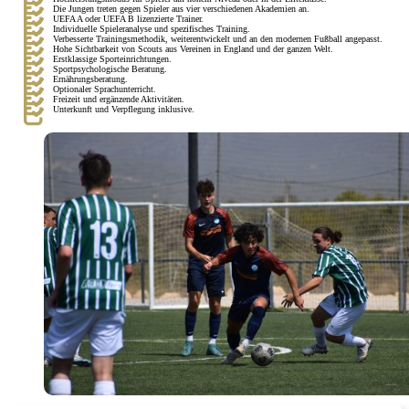
Die Jungen treten gegen Spieler aus vier verschiedenen Akademien an.
UEFA A oder UEFA B lizenzierte Trainer.
Individuelle Spieleranalyse und spezifisches Training.
Verbesserte Trainingsmethodik, weiterentwickelt und an den modernen Fußball angepasst.
Hohe Sichtbarkeit von Scouts aus Vereinen in England und der ganzen Welt.
Erstklassige Sporteinrichtungen.
Sportpsychologische Beratung.
Ernährungsberatung.
Optionaler Sprachunterricht.
Freizeit und ergänzende Aktivitäten.
Unterkunft und Verpflegung inklusive.