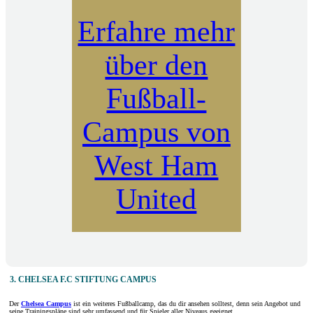
Erfahre mehr
über den
Fußball-
Campus von
West Ham
United
3. CHELSEA F.C STIFTUNG CAMPUS
Der
Chelsea Campus
ist ein weiteres Fußballcamp, das du dir ansehen solltest, denn sein Angebot und
seine Trainingspläne sind sehr umfassend und für Spieler aller Niveaus geeignet.