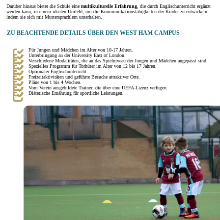
Darüber hinaus bietet die Schule eine
multikulturelle Erfahrung
, die durch Englischunterricht ergänzt
werden kann, in einem idealen Umfeld, um die Kommunikationsfähigkeiten der Kinder zu entwickeln,
indem sie sich mit Muttersprachlern unterhalten.
ZU BEACHTENDE DETAILS ÜBER DEN WEST HAM CAMPUS
Für Jungen und Mädchen im Alter von 10-17 Jahren.
Unterbringung an der University East of London.
Verschiedene Modalitäten, die an das Spielniveau der Jungen und Mädchen angepasst sind.
Spezielles Programm für Torhüter im Alter von 12 bis 17 Jahren.
Optionaler Englischunterricht.
Freizeitaktivitäten und geführte Besuche attraktiver Orte.
Pläne von 1 bis 4 Wochen.
Vom Verein ausgebildete Trainer, die über eine UEFA-Lizenz verfügen.
Diätetische Ernährung für sportliche Leistungen.