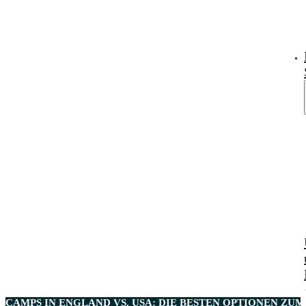
CAMPS IN
ENGLAND VS. USA
: DIE BESTEN OPTIONEN ZUM