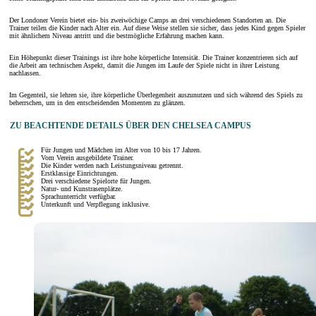
Der Londoner Verein bietet ein- bis zweiwöchige Camps an drei verschiedenen Standorten an. Die
Trainer teilen die Kinder nach Alter ein. Auf diese Weise stellen sie sicher, dass jedes Kind gegen Spieler
mit ähnlichem Niveau antritt und die bestmögliche Erfahrung machen kann.
Ein Höhepunkt dieser Trainings ist ihre hohe körperliche Intensität. Die Trainer konzentrieren sich auf
die Arbeit am technischen Aspekt, damit die Jungen im Laufe der Spiele nicht in ihrer Leistung
nachlassen.
Im Gegenteil, sie lehren sie, ihre körperliche Überlegenheit auszunutzen und sich während des Spiels zu
beherrschen, um in den entscheidenden Momenten zu glänzen.
ZU BEACHTENDE DETAILS ÜBER DEN CHELSEA CAMPUS
Für Jungen und Mädchen im Alter von 10 bis 17 Jahren.
Vom Verein ausgebildete Trainer.
Die Kinder werden nach Leistungsniveau getrennt.
Erstklassige Einrichtungen.
Drei verschiedene Spielorte für Jungen.
Natur- und Kunstrasenplätze.
Sprachunterricht verfügbar.
Unterkunft und Verpflegung inklusive.