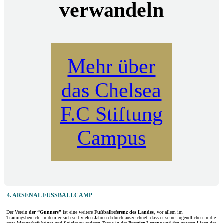
verwandeln
Mehr über
das Chelsea
F.C Stiftung
Campus
4. ARSENAL FUSSBALLCAMP
Der Verein
der “Gunners”
ist eine weitere
Fußballreferenz des Landes
, vor allem im
Trainingsbereich, in dem er sich seit vielen Jahren dadurch auszeichnet, dass er seine Jugendlichen in die
erste Mannschaft bringt und Spieler zu anderen Teams in der
Premier League
und den unteren Ligen des