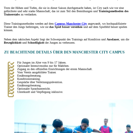
Trotz der Höhen und Tiefen, die sie in dieser Saison durchgemacht haben, ist City nach wie vor eine
gefürchtete und sehr starke Mannschaft; das ist zum Teil den Bemühungen und
Trainingsmethoden des
Trainerstabs
zu verdanken.
Diese Trainingsmethoden werden auf dem
Campus Manchester City
angewandt, wo hochqualifizierte
Trainer den Jungs beibringen, wie sie
das Spiel besser verstehen
und auf dem Spielfeld besser spielen
können.
Neben dem taktischen Aspekt liegt der Schwerpunkt des Trainings auf Kondition und
Ausdauer
, um die
Beweglichkeit
und
Schnelligkeit
der Jungen zu verbessern.
ZU BEACHTENDE DETAILS ÜBER DEN MANCHESTER CITY CAMPUS
Für Jungen im Alter von 9 bis 17 Jahren.
Optionaler Intensivmodus nur für Mädchen.
Zugang zu den offiziellen Einrichtungen der ersten Mannschaft.
Vom Verein ausgebildete Trainer.
Ernährungsberatung.
Konditionstraining.
Gespräche über Verletzungsprävention.
Ernährungsberatung.
Optionaler Sprachunterricht.
Unterkunft und Verpflegung inklusive.