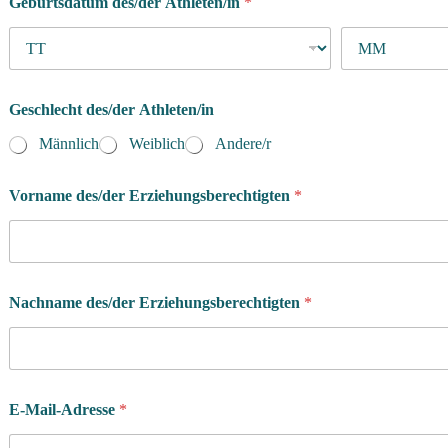
Geburtsdatum des/der Athleten/in
*
*
Geschlecht des/der Athleten/in
d
i
Männlich
Weiblich
Andere/r
e
s
e
Vorname des/der Erziehungsberechtigten
*
r
S
p
r
a
Nachname des/der Erziehungsberechtigten
*
c
h
e
n
E-Mail-Adresse
*