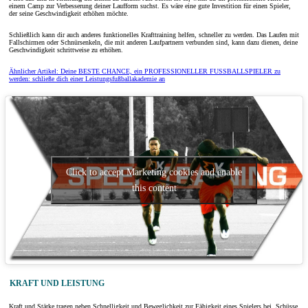
einem Camp zur Verbesserung deiner Laufform suchst. Es wäre eine gute Investition für einen Spieler,
der seine Geschwindigkeit erhöhen möchte.
Schließlich kann dir auch anderes funktionelles Krafttraining helfen, schneller zu werden. Das Laufen mit
Fallschirmen oder Schnürsenkeln, die mit anderen Laufpartnern verbunden sind, kann dazu dienen, deine
Geschwindigkeit schrittweise zu erhöhen.
Ähnlicher Artikel: Deine BESTE CHANCE, ein PROFESSIONELLER FUSSBALLSPIELER zu
werden: schließe dich einer Leistungsfußballakademie an
Click to accept Marketing cookies and enable
this content
KRAFT UND LEISTUNG
Kraft und Stärke tragen neben Schnelligkeit und Beweglichkeit zur Fähigkeit eines Spielers bei, Schüsse