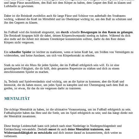
und lange Pässe auszuführen, den Ball mit dem Körper zu halten, dem Gegner den Ball zu klauen und
Luftduelle zu gewinnen.
Daher ist die Beinkraft zweifellos auch für lange Pässe und Schüsse von außerhalb des Strafraums
wichtig, während die Kraft im Mittelfeld und im Oberkörper wichtig ist, um den Ball zu schützen und
ihn den Gegnern zu klauen.
Im Fußball wird die Armkraft eingesetzt, um
durch
schnelle
Bewegungen in den Raum zu gelangen
.
Die Beinkraft hingegen hilft dir dabei, deinen Körperschwerpunkt niedrig zu halten. Während du dich
also mehr auf die Arbeit mit deinem Unterkörper konzentrieren solltest, darfst du den Rest deines
Körpers nicht vergessen.
Ein
schneller Spieler
ist leichter zu markieren, wenn er keine Kraft hat, um Stößen von Verteidigern zu
widerstehen, und keine Ausdauer, um sich von Körperkontakt zu erholen.
Stark zu sein ist ein Muss für jeden Spieler, der im Fußball erfolgreich sein will. Es ist eine
grundlegende Fähigkeit, die dir hilft, dein gesamtes Repertoire zu stärken und dich zu einem
entschlosseneren Spieler zu machen.
Ja, Technik und Spielverständnis sind wichtig, um an die Spitze zu kommen; aber die Kraft und
Intensität, die du haben musst, um jedes Spiel zu kämpfen und mit Überzeugung nach dem Ball zu
greifen, ist etwas, für das du nie vergessen darfst zu trainieren.
MENTALITÄT
Die richtige Mentalität zu haben, ist die ultimative Voraussetzung, um im Fußball erfolgreich zu sein.
Fußballspieler haben das Herz und die Seele, um im Spiel erfolgreich zu sein; und das hängt direkt mit
der Mentalität zusammen.
Diese feurige Leidenschaft kann sich jedoch nach einer Niederlage in Niedergeschlagenheit und
Enttäuschung verwandeln. Deshalb
musst
du auch
deine Mentalität trainieren, um
Widerstandsfähigkeit zu entwickeln
und dich immer darauf zu konzentrieren, dich weiter zu
verbessern.