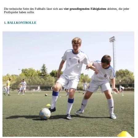
Die technische Seite des Fußballs lässt sich aus
vier grundlegenden Fähigkeiten
ableiten, die jeder
Profispieler haben sollte.
1. BALLKONTROLLE