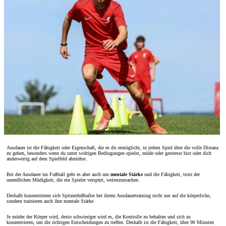
Ausdauer ist die Fähigkeit oder Eigenschaft, die es dir ermöglicht, in jedem Spiel über die volle Distanz
zu gehen, besonders wenn du unter widrigen Bedingungen spielst, müde oder gestresst bist oder dich
anderweitig auf dem Spielfeld abmühst.
Bei der Ausdauer im Fußball geht es aber auch um
mentale Stärke
und die Fähigkeit, trotz der
unendlichen Müdigkeit, die ein Spieler verspürt, weiterzumachen.
Deshalb konzentrieren sich Spitzenfußballer bei ihrem Ausdauertraining nicht nur auf die körperliche,
sondern trainieren auch ihre mentale Stärke.
Je müder der Körper wird, desto schwieriger wird es, die Kontrolle zu behalten und sich zu
konzentrieren, um die richtigen Entscheidungen zu treffen. Deshalb ist die Fähigkeit, über 90 Minuten