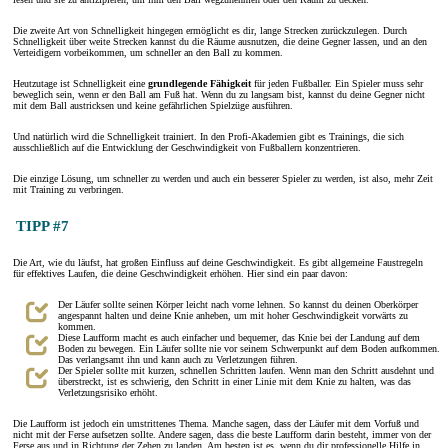
Die zweite Art von Schnelligkeit hingegen ermöglicht es dir, lange Strecken zurückzulegen. Durch
Schnelligkeit über weite Strecken kannst du die Räume ausnutzen, die deine Gegner lassen, und an den
Verteidigern vorbeikommen, um schneller an den Ball zu kommen.
Heutzutage ist Schnelligkeit eine
grundlegende Fähigkeit
für jeden Fußballer. Ein Spieler muss sehr
beweglich sein, wenn er den Ball am Fuß hat. Wenn du zu langsam bist, kannst du deine Gegner nicht
mit dem Ball austricksen und keine gefährlichen Spielzüge ausführen.
Und natürlich wird die Schnelligkeit trainiert. In den Profi-Akademien gibt es Trainings, die sich
ausschließlich auf die Entwicklung der Geschwindigkeit von Fußballern konzentrieren.
Die einzige Lösung, um schneller zu werden und auch ein besserer Spieler zu werden, ist also, mehr Zeit
mit Training zu verbringen.
TIPP #7
Die Art, wie du läufst, hat großen Einfluss auf deine Geschwindigkeit. Es gibt allgemeine Faustregeln
für effektives Laufen, die deine Geschwindigkeit erhöhen. Hier sind ein paar davon:
Der Läufer sollte seinen Körper leicht nach vorne lehnen. So kannst du deinen Oberkörper
angespannt halten und deine Knie anheben, um mit hoher Geschwindigkeit vorwärts zu
kommen.
Diese Laufform macht es auch einfacher und bequemer, das Knie bei der Landung auf dem
Boden zu bewegen. Ein Läufer sollte nie vor seinem Schwerpunkt auf dem Boden aufkommen.
Das verlangsamt ihn und kann auch zu Verletzungen führen.
Der Spieler sollte mit kurzen, schnellen Schritten laufen. Wenn man den Schritt ausdehnt und
überstreckt, ist es schwierig, den Schritt in einer Linie mit dem Knie zu halten, was das
Verletzungsrisiko erhöht.
Die Laufform ist jedoch ein umstrittenes Thema. Manche sagen, dass der Läufer mit dem Vorfuß und
nicht mit der Ferse aufsetzen sollte. Andere sagen, dass die beste Laufform darin besteht, immer von der
Ferse aus und in Richtung der Zehen zu landen. Am besten ist es, wenn du dir professionelle Hilfe in