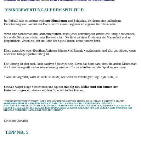
RISIKOBEWERTUNG AUF DEM SPIELFELD
Im Fußball gibt es mehrere
riskante
Situationen
und Spielzüge, bei denen eine unüberlegte
Entscheidung zum Verlust des Balls und zu einem Gegentor im eigenen Tor führen kann.
Wenn eine Mannschaft den Ballbesitz verliert, muss jedes Teammitglied zusätzliche Energie aufwenden,
bis es die Situation wieder unter Kontrolle hat. Das führt zu einer Ermüdung der Mannschaft und zu
körperlichem Verschleiß, der am Ende des Spiels seinen Tribut fordern kann.
Diese exzessiven oder übereilten Aktionen können viel Energie verschwenden und dich zermürben, wenn
noch eine Menge Spielzeit übrig ist.
Die Lösung ist aber auch, kein passiver Spieler zu sein. Denn das führt dazu, dass die andere Mannschaft
die Initiative ergreift und es sehr schwierig wird, ein Tor zu schießen und das Spiel zu gewinnen.
“Wenn du angreifst, wirst du nicht so müde, wie wenn du verteidigst”, sagt Kyle Rote, Jr.
Deshalb wägen kluge Spielerinnen und Spieler
ständig das Risiko und den Nutzen der
Entscheidungen ab, die sie
auf dem Spielfeld treffen können.
“ICH BIN KEIN PERFEKTIONIST, ABER ICH MÖCHTE DAS GEFÜHL HABEN, DASS ICH ALLES RICHTIG MACHE.
AUSSERDEM HABE ICH DAS BEDÜRFNIS, STÄNDIG ZU LERNEN, MICH ZU VERBESSERN UND MICH W
EITERZUENTWICKELN, NICHT NUR, UM DEM TRAINER UND DEN FANS ZU GEFALLEN, SONDERN AUCH UM MIR S
ELBST ZU GEFALLEN. ICH GLAUBE FEST DARAN, DASS ES KEINE GRENZEN FÜR DAS LERNEN GIBT UND DASS ICH N
IEMALS AUFHÖREN KANN, EGAL WIE ALT ICH BIN.”
Cristiano Ronaldo
TIPP NR. 5