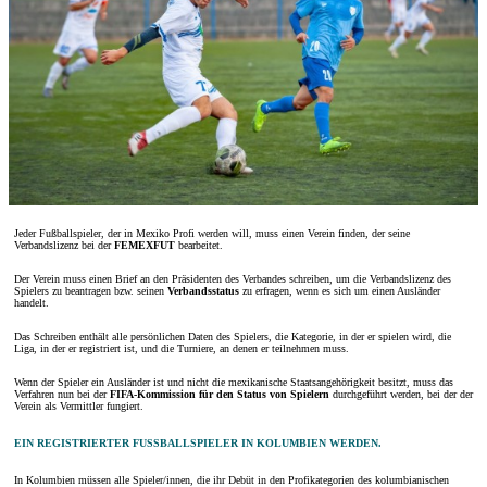
Jeder Fußballspieler, der in Mexiko Profi werden will, muss einen Verein finden, der seine
Verbandslizenz bei der
FEMEXFUT
bearbeitet.
Der Verein muss einen Brief an den Präsidenten des Verbandes schreiben, um die Verbandslizenz des
Spielers zu beantragen bzw. seinen
Verbandsstatus
zu erfragen, wenn es sich um einen Ausländer
handelt.
Das Schreiben enthält alle persönlichen Daten des Spielers, die Kategorie, in der er spielen wird, die
Liga, in der er registriert ist, und die Turniere, an denen er teilnehmen muss.
Wenn der Spieler ein Ausländer ist und nicht die mexikanische Staatsangehörigkeit besitzt, muss das
Verfahren nun bei der
FIFA-Kommission für den Status von Spielern
durchgeführt werden, bei der der
Verein als Vermittler fungiert.
EIN REGISTRIERTER FUSSBALLSPIELER IN KOLUMBIEN WERDEN.
In Kolumbien müssen alle Spieler/innen, die ihr Debüt in den Profikategorien des kolumbianischen