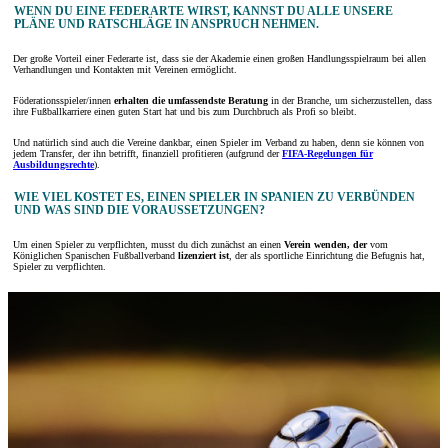
WENN DU EINE FEDERARTE WIRST, KANNST DU ALLE UNSERE
PLÄNE UND RATSCHLÄGE IN ANSPRUCH NEHMEN.
Der große Vorteil einer Federarte ist, dass sie der Akademie einen großen Handlungsspielraum bei allen
Verhandlungen und Kontakten mit Vereinen ermöglicht.
Föderationsspieler/innen
erhalten die umfassendste Beratung
in der Branche, um sicherzustellen, dass
ihre Fußballkarriere einen guten Start hat und bis zum Durchbruch als Profi so bleibt.
Und natürlich sind auch die Vereine dankbar, einen Spieler im Verband zu haben, denn sie können von
jedem Transfer, der ihn betrifft, finanziell profitieren (aufgrund der
FIFA-Regelungen für
Ausbildungsrechte
).
WIE VIEL KOSTET ES, EINEN SPIELER IN SPANIEN ZU VERBÜNDEN
UND WAS SIND DIE VORAUSSETZUNGEN?
Um einen Spieler zu verpflichten, musst du dich zunächst an einen
Verein wenden, der
vom
Königlichen Spanischen Fußballverband
lizenziert ist
, der als sportliche Einrichtung die Befugnis hat,
Spieler zu verpflichten.