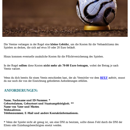
Die Vereine verlangen in der Regel eine
kleine Gebühr
, um die Kosten für die Verbandslizenz des
Spielers zu decken, die sich auf etwa 10 oder 20 Euro beläuft.
Hinzu kommen eventuelle zusätzliche Kosten für die Pflichtversicherung des Spielers.
In der Regel
sollten
diese Kosten
nicht mehr als 70-80 Euro betragen
, wobei der Betrag je nach
Verein variiert.
Wenn du dich bereits für einen Verein entschieden hast, der als Vermittler vor dem
RFEF
auftritt, musst
du nur noch die von der Einrichtung geforderten Anforderungen erfüllen.
ANFORDERUNGEN:
Name, Nachname und ID-Nummer. *
Geburtsdatum, Geburtsort und Staatsangehörigkeit. **
Name von Vater und Mutter.
Wohnadresse.
Telefonnummer, E-Mail und andere Kontaktinformationen.
* Wenn der Spieler nicht alt genug ist, um eine DNI zu besitzen, sollte dieses Feld durch die DNI der
Eltern oder Erziehungsberechtigten ersetzt werden.