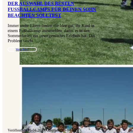
DER AUSWAHL DES BESTEN
FUSSBALLCAMPS FÜR DEINEN SOHN B
EACHTEN SOLLTEST
Immer mehr Eltern finden die Idee gut, ihr Kind in
einem Fußballcamp anzumelden, damit es in den
Sommerferien ein unvergessliches Erlebnis hat. Das
Problem taucht…
Mehr lesen
Veröffentlicht 15-04-2026
|
Aktualisiert 15-04-2026