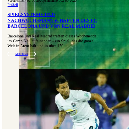
Veröffentlicht 02-06-2026
|
Aktualisiert 02-06-2026
Fußball
SPIELSYSTEME UND
NACHWUCHSMANNSCHAFTEN DES FC
BARCELONA UND VON REAL MADRID
Barcelona und Real Madrid treffen dieses Wochenende
im Camp Nou aufeinander – ein Spiel, das die ganze
Welt in Atem hält und in über 150…
Mehr lesen