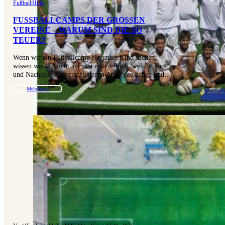
Fußball
|
Hilfe
FUSSBALLCAMPS DER GROSSEN VE
REINE – WARUM SIND DIE SO TE
UER?
Wenn wir ein Fußballcamp für unser Kind suchen,
wissen wir oft nicht auf den ersten Blick, welche Vor-
und Nachteile die verschiedenen Angebote haben und…
Mehr lesen