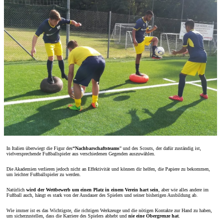
In Italien überwiegt die Figur des
“Nachbarschaftsteams
” und des Scouts, der dafür zuständig ist,
vielversprechende Fußballspieler aus verschiedenen Gegenden auszuwählen.
Die Akademien verlieren jedoch nicht an Effektivität und können dir helfen, die Papiere zu bekommen,
um leichter Fußballspieler zu werden.
Natürlich
wird der Wettbewerb um einen Platz in einem Verein hart sein
, aber wie alles andere im
Fußball auch, hängt es stark von der Ausdauer des Spielers und seiner bisherigen Ausbildung ab.
Wie immer ist es das Wichtigste, die richtigen Werkzeuge und die nötigen Kontakte zur Hand zu haben,
um sicherzustellen, dass die Karriere des Spielers abhebt und
nie eine Obergrenze hat
.