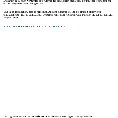
Du kannst auch einen
Vermittler
oder Agenten für den Spieler engagieren, der ihn oder sie zu dem am
besten geeigneten Verein bringen wird.
Und ja, es ist möglich, dass es mit einem Agenten einfacher ist, ihn bei einem Spitzenverein
unterzubringen, aber du solltest auch bedenken, dass dafür viel mehr Geld nötig ist als bei der normalen
Vorgehensweise.
EIN FUSSBALLSPIELER IN ENGLAND WERDEN.
Der englische Fußball ist
weltweit bekannt für
den hohen Organisationsgrad seiner