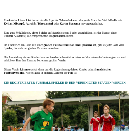
Frankreichs Ligue 1 ist derzeit als die Liga der Talente bekannt, die große Stars des Weltfußballs wie
Kylian Mbappé
,
Aurelién Tchouaméni
oder
Karim Benzema
hervorgebracht hat.
Eine gute Möglichkeit, einen Spieler auf französischem Boden auszubilden, ist der Besuch einer
Fußball-Akademie, die entsprechende Möglichkeiten bietet.
Da Frankreich ein Land mit einer
großen Fußballtradition und -präsenz
ist, gibt es jedes Jahr viele
Spieler, die sich bei großen Vereinen bewerben.
Die Anmeldung deines Kindes in einer Akademie bereitet es daher auf die hohen Anforderungen vor und
erleichtert ihm den Einstieg bei einem großen Verein.
Dieser Verein
kümmert sich
dann um die Registrierung deines Kindes beim
französischen
Fußballverband
, wie es auch in anderen Ländern der Fall ist.
EIN REGISTRIERTER FUSSBALLSPIELER IN DEN VEREINIGTEN STAATEN WERDEN.