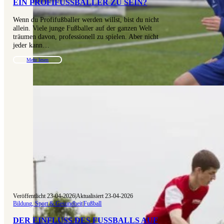
IN PROFIFUSSBALLER ZU SEIN?
Wenn du Profifußballer werden willst, bist du nicht
allein. Viele junge Fußballer auf der ganzen Welt
träumen davon, professionell zu spielen. Aber nicht
jeder kann…
Mehr lesen
Veröffentlicht 23-04-2026
|
Aktualisiert 23-04-2026
Bildung, Sport & Gesundheit
|
Fußball
DER EINFLUSS DES FUSSBALLS AUF K