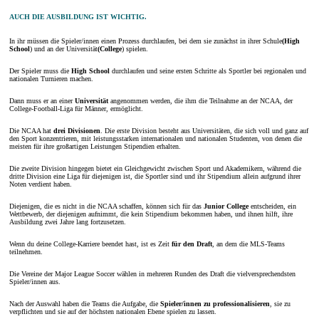
AUCH DIE AUSBILDUNG IST WICHTIG.
In ihr müssen die Spieler/innen einen Prozess durchlaufen, bei dem sie zunächst in ihrer Schule
(High
School
) und an der Universität
(College
) spielen.
Der Spieler muss die
High School
durchlaufen und seine ersten Schritte als Sportler bei regionalen und
nationalen Turnieren machen.
Dann muss er an einer
Universität
angenommen werden, die ihm die Teilnahme an der NCAA, der
College-Football-Liga für Männer, ermöglicht.
Die NCAA hat
drei Divisionen
. Die erste Division besteht aus Universitäten, die sich voll und ganz auf
den Sport konzentrieren, mit leistungsstarken internationalen und nationalen Studenten, von denen die
meisten für ihre großartigen Leistungen Stipendien erhalten.
Die zweite Division hingegen bietet ein Gleichgewicht zwischen Sport und Akademikern, während die
dritte Division eine Liga für diejenigen ist, die Sportler sind und ihr Stipendium allein aufgrund ihrer
Noten verdient haben.
Diejenigen, die es nicht in die NCAA schaffen, können sich für das
Junior College
entscheiden, ein
Wettbewerb, der diejenigen aufnimmt, die kein Stipendium bekommen haben, und ihnen hilft, ihre
Ausbildung zwei Jahre lang fortzusetzen.
Wenn du deine College-Karriere beendet hast, ist es Zeit
für den Draft
, an dem die MLS-Teams
teilnehmen.
Die Vereine der Major League Soccer wählen in mehreren Runden des Draft die vielversprechendsten
Spieler/innen aus.
Nach der Auswahl haben die Teams die Aufgabe, die
Spieler/innen zu professionalisieren
, sie zu
verpflichten und sie auf der höchsten nationalen Ebene spielen zu lassen.