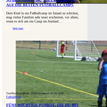
SO BEKOMMST DU TOLLE RABATTE
AUF DIE BESTEN FUSSBALLCAMPS
Dein Kind in ein Fußballcamp im Inland zu schicken,
mag vielen Familien sehr teuer erscheinen, vor allem,
wenn es sich um ein Camp im Ausland…
Mehr lesen
Veröffentlicht 20-04-2026
|
Aktualisiert 20-04-2026
Fußball
|
Hilfe
FÜNF WICHTIGE PUNKTE, DIE DU BEI