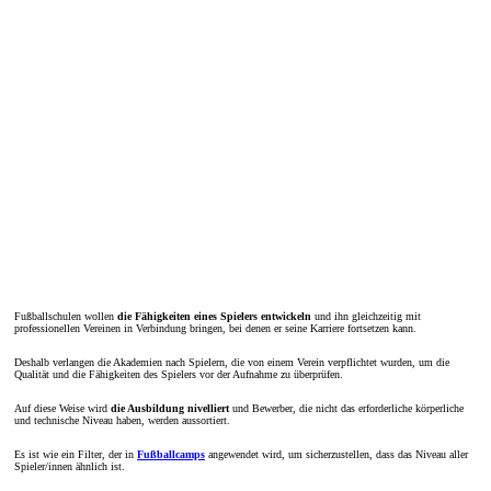
Fußballschulen wollen
die Fähigkeiten eines Spielers entwickeln
und ihn gleichzeitig mit
professionellen Vereinen in Verbindung bringen, bei denen er seine Karriere fortsetzen kann.
Deshalb verlangen die Akademien nach Spielern, die von einem Verein verpflichtet wurden, um die
Qualität und die Fähigkeiten des Spielers vor der Aufnahme zu überprüfen.
Auf diese Weise wird
die Ausbildung nivelliert
und Bewerber, die nicht das erforderliche körperliche
und technische Niveau haben, werden aussortiert.
Es ist wie ein Filter, der in
Fußballcamps
angewendet wird, um sicherzustellen, dass das Niveau aller
Spieler/innen ähnlich ist.