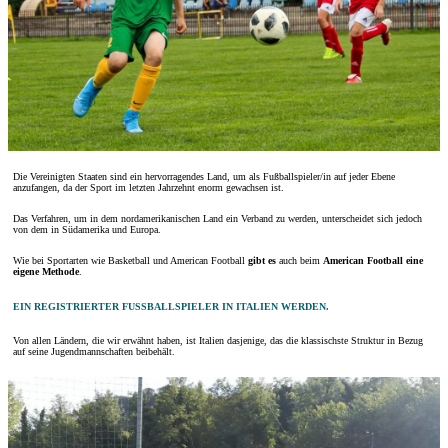
Die Vereinigten Staaten sind ein hervorragendes Land, um als Fußballspieler/in auf jeder Ebene
anzufangen, da der Sport im letzten Jahrzehnt enorm gewachsen ist.
Das Verfahren, um in dem nordamerikanischen Land ein Verband zu werden, unterscheidet sich jedoch
von dem in Südamerika und Europa.
Wie bei Sportarten wie Basketball und American Football
gibt es
auch beim
American Football eine
eigene Methode
.
EIN REGISTRIERTER FUSSBALLSPIELER IN ITALIEN WERDEN.
Von allen Ländern, die wir erwähnt haben, ist Italien dasjenige, das die klassischste Struktur in Bezug
auf seine Jugendmannschaften beibehält.