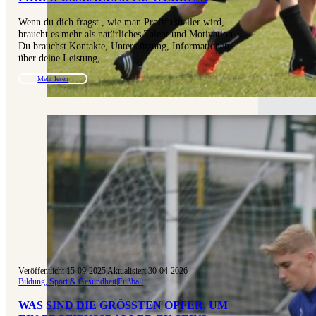
Wenn du dich fragst , wie man Profifußballer wird,
braucht es mehr als natürliches Talent und Motivation.
Du brauchst Kontakte, Unterstützung, Informationen
über deine Leistung,…
Mehr lesen
Veröffentlicht 15-09-2025
|
Aktualisiert 30-04-2026
Bildung, Sport & Gesundheit
|
Fußball
WAS SIND DIE GRÖSSTEN OPFER, UM E