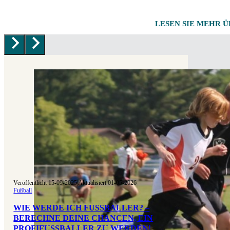
LESEN SIE MEHR 
Veröffentlicht 15-09-2025
|
Aktualisiert 01-05-2026
Fußball
WIE WERDE ICH FUSSBALLER? – B
ERECHNE DEINE CHANCEN, EIN P
ROFIFUSSBALLER ZU WERDEN!