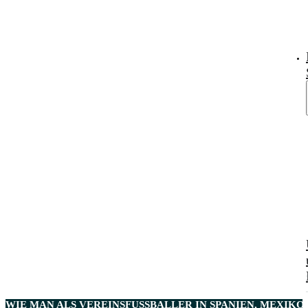
WIE MAN ALS VEREINSFUSSBALLER IN SPANIEN, MEXIKO,