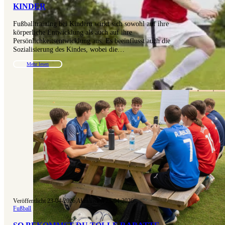
INDER
Fußballtraining bei Kindern wirkt sich sowohl auf ihre
körperliche Entwicklung als auch auf ihre
Persönlichkeitsentwicklung aus. Es beeinflusst auch die
Sozialisierung des Kindes, wobei die…
Mehr lesen
Veröffentlicht 23-04-2026
|
Aktualisiert 23-04-2026
Fußball