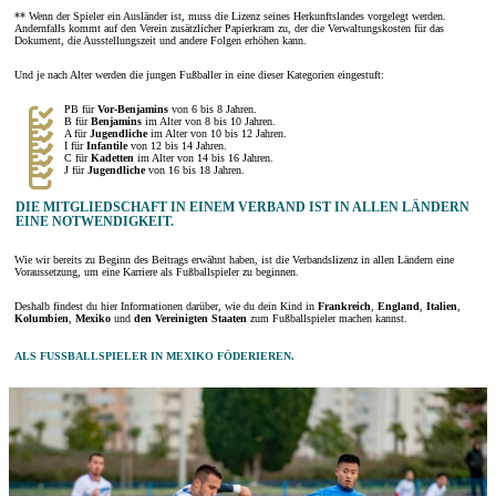
** Wenn der Spieler ein Ausländer ist, muss die Lizenz seines Herkunftslandes vorgelegt werden.
Andernfalls kommt auf den Verein zusätzlicher Papierkram zu, der die Verwaltungskosten für das
Dokument, die Ausstellungszeit und andere Folgen erhöhen kann.
Und je nach Alter werden die jungen Fußballer in eine dieser Kategorien eingestuft:
PB für
Vor-Benjamins
von 6 bis 8 Jahren.
B für
Benjamins
im Alter von 8 bis 10 Jahren.
A für
Jugendliche
im Alter von 10 bis 12 Jahren.
I für
Infantile
von 12 bis 14 Jahren.
C für
Kadetten
im Alter von 14 bis 16 Jahren.
J für
Jugendliche
von 16 bis 18 Jahren.
DIE MITGLIEDSCHAFT IN EINEM VERBAND IST IN ALLEN LÄNDERN
EINE NOTWENDIGKEIT.
Wie wir bereits zu Beginn des Beitrags erwähnt haben, ist die Verbandslizenz in allen Ländern eine
Voraussetzung, um eine Karriere als Fußballspieler zu beginnen.
Deshalb findest du hier Informationen darüber, wie du dein Kind in
Frankreich
,
England
,
Italien
,
Kolumbien
,
Mexiko
und
den Vereinigten Staaten
zum Fußballspieler machen kannst.
ALS FUSSBALLSPIELER IN MEXIKO FÖDERIEREN.