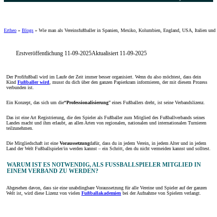
Ertheo
»
Blogs
»
Wie man als Vereinsfußballer in Spanien, Mexiko, Kolumbien, England, USA, Italien und F
Erstveröffentlichung 11-09-2025
Aktualisiert 11-09-2025
Der Profifußball wird im Laufe der Zeit immer besser organisiert. Wenn du also möchtest, dass dein
Kind
Fußballer wird
, musst du dich über den ganzen Papierkram informieren, der mit diesem Prozess
verbunden ist.
Ein Konzept, das sich um die
“Professionalisierung
” eines Fußballers dreht, ist seine Verbandslizenz.
Das ist eine Art Registrierung, die den Spieler als Fußballer zum Mitglied des Fußballverbands seines
Landes macht und ihm erlaubt, an allen Arten von regionalen, nationalen und internationalen Turnieren
teilzunehmen.
Die Mitgliedschaft ist eine
Voraussetzung
dafür, dass du in jedem Verein, in jedem Alter und in jedem
Land der Welt Fußballspieler/in werden kannst – ein Schritt, den du nicht vermeiden kannst und solltest.
WARUM IST ES NOTWENDIG, ALS FUSSBALLSPIELER MITGLIED IN E
INEM VERBAND ZU WERDEN?
Abgesehen davon, dass sie eine unabdingbare Voraussetzung für alle Vereine und Spieler auf der ganzen
Welt ist, wird diese Lizenz von vielen
Fußballakademien
bei der Aufnahme von Spielern verlangt.