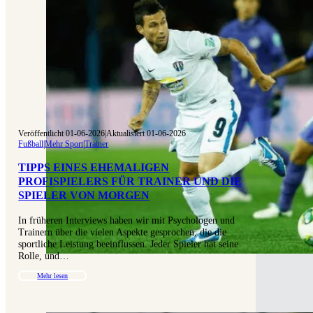
Veröffentlicht 01-06-2026
|
Aktualisiert 01-06-2026
Fußball
|
Mehr Sport
|
Trainer
TIPPS EINES EHEMALIGEN
PROFISPIELERS FÜR TRAINER UND DIE
SPIELER VON MORGEN
In früheren Interviews haben wir mit Psychologen und
Trainern über die vielen Aspekte gesprochen, die die
sportliche Leistung beeinflussen. Jeder Spieler hat seine
Rolle, und…
Mehr lesen