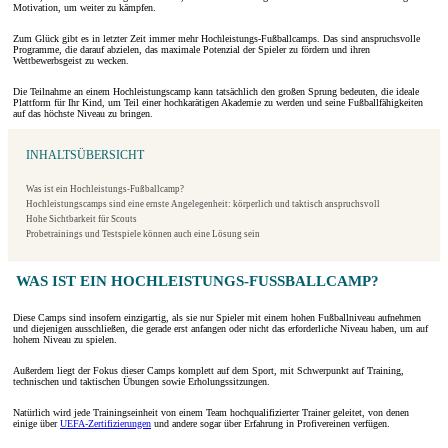
Motivation, um weiter zu kämpfen.
Zum Glück gibt es in letzter Zeit immer mehr Hochleistungs-Fußballcamps. Das sind anspruchsvolle
Programme, die darauf abzielen, das maximale Potenzial der Spieler zu fördern und ihren
Wettbewerbsgeist zu wecken.
Die Teilnahme an einem Hochleistungscamp kann tatsächlich den großen Sprung bedeuten, die ideale
Plattform für Ihr Kind, um Teil einer hochkarätigen Akademie zu werden und seine Fußballfähigkeiten
auf das höchste Niveau zu bringen.
INHALTSÜBERSICHT
Was ist ein Hochleistungs-Fußballcamp?
Hochleistungscamps sind eine ernste Angelegenheit: körperlich und taktisch anspruchsvoll
Hohe Sichtbarkeit für Scouts
Probetrainings und Testspiele können auch eine Lösung sein
WAS IST EIN HOCHLEISTUNGS-FUSSBALLCAMP?
Diese Camps sind insofern einzigartig, als sie nur Spieler mit einem hohen Fußballniveau aufnehmen
und diejenigen ausschließen, die gerade erst anfangen oder nicht das erforderliche Niveau haben, um auf
hohem Niveau zu spielen.
Außerdem liegt der Fokus dieser Camps komplett auf dem Sport, mit Schwerpunkt auf Training,
technischen und taktischen Übungen sowie Erholungssitzungen.
Natürlich wird jede Trainingseinheit von einem Team hochqualifizierter Trainer geleitet, von denen
einige über
UEFA-Zertifizierungen
und andere sogar über Erfahrung in Profivereinen verfügen.