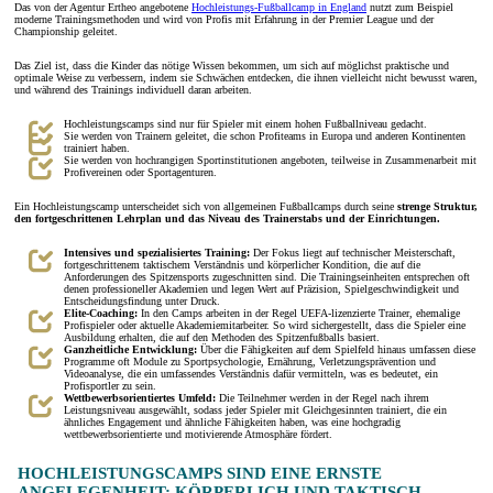
Das von der Agentur Ertheo angebotene
Hochleistungs-Fußballcamp in England
nutzt zum Beispiel
moderne Trainingsmethoden und wird von Profis mit Erfahrung in der Premier League und der
Championship geleitet.
Das Ziel ist, dass die Kinder das nötige Wissen bekommen, um sich auf möglichst praktische und
optimale Weise zu verbessern, indem sie Schwächen entdecken, die ihnen vielleicht nicht bewusst waren,
und während des Trainings individuell daran arbeiten.
Hochleistungscamps sind nur für Spieler mit einem hohen Fußballniveau gedacht.
Sie werden von Trainern geleitet, die schon Profiteams in Europa und anderen Kontinenten
trainiert haben.
Sie werden von hochrangigen Sportinstitutionen angeboten, teilweise in Zusammenarbeit mit
Profivereinen oder Sportagenturen.
Ein Hochleistungscamp unterscheidet sich von allgemeinen Fußballcamps durch seine
strenge Struktur,
den fortgeschrittenen Lehrplan und das Niveau des Trainerstabs und der Einrichtungen.
Intensives und spezialisiertes Training:
Der Fokus liegt auf technischer Meisterschaft,
fortgeschrittenem taktischem Verständnis und körperlicher Kondition, die auf die
Anforderungen des Spitzensports zugeschnitten sind. Die Trainingseinheiten entsprechen oft
denen professioneller Akademien und legen Wert auf Präzision, Spielgeschwindigkeit und
Entscheidungsfindung unter Druck.
Elite-Coaching:
In den Camps arbeiten in der Regel UEFA-lizenzierte Trainer, ehemalige
Profispieler oder aktuelle Akademiemitarbeiter. So wird sichergestellt, dass die Spieler eine
Ausbildung erhalten, die auf den Methoden des Spitzenfußballs basiert.
Ganzheitliche Entwicklung:
Über die Fähigkeiten auf dem Spielfeld hinaus umfassen diese
Programme oft Module zu Sportpsychologie, Ernährung, Verletzungsprävention und
Videoanalyse, die ein umfassendes Verständnis dafür vermitteln, was es bedeutet, ein
Profisportler zu sein.
Wettbewerbsorientiertes Umfeld:
Die Teilnehmer werden in der Regel nach ihrem
Leistungsniveau ausgewählt, sodass jeder Spieler mit Gleichgesinnten trainiert, die ein
ähnliches Engagement und ähnliche Fähigkeiten haben, was eine hochgradig
wettbewerbsorientierte und motivierende Atmosphäre fördert.
HOCHLEISTUNGSCAMPS SIND EINE ERNSTE
ANGELEGENHEIT: KÖRPERLICH UND TAKTISCH