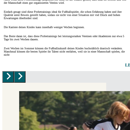
der Mannschaft eines gut organisierten Vereins wird.
Einfach gesagt sind diese Probetrainings ideal für Fußballspieler, die schon Erfahrung haben und ihre
Qualität unter Beweis gestellt haben, sodass sie nicht von einer Situation mit viel Druck und hohen
Erwartungen überfordert sind.
Die Karriere deines Kindes kann innerhalb weniger Wochen beginnen.
Das Beste daran ist, dass diese Probetrainings bei leistungsstarken Vereinen oder Akademien nur etwa 5
Tage bis zwei Wochen dauern.
Zwei Wochen im Sommer können die Fußballzukunft deines Kindes buchstäblich drastisch verändern.
Manchmal können die besten Spieler ihr Talent nicht entfalten, weil sie in einer Mannschaft spielen, die
nicht
L