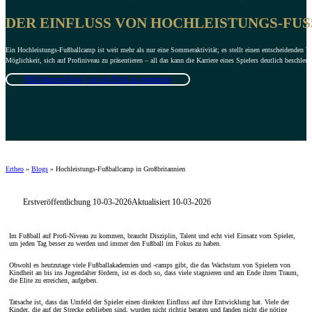
DER EINFLUSS VON HOCHLEISTUNGS-FUSS
Ein Hochleistungs-Fußballcamp ist weit mehr als nur eine Sommeraktivität; es stellt einen entscheidenden We
Möglichkeit, sich auf Profiniveau zu präsentieren – all das kann die Karriere eines Spielers deutlich beschleu
Hilf deinem Kind, wie ein Profi zu trainieren
Ertheo
»
Blogs
»
Hochleistungs-Fußballcamp in Großbritannien
Erstveröffentlichung 10-03-2026
Aktualisiert 10-03-2026
Im Fußball auf Profi-Niveau zu kommen, braucht Disziplin, Talent und echt viel Einsatz vom Spieler,
um jeden Tag besser zu werden und immer den Fußball im Fokus zu haben.
Obwohl es heutzutage viele Fußballakademien und -camps gibt, die das Wachstum von Spielern von
Kindheit an bis ins Jugendalter fördern, ist es doch so, dass viele stagnieren und am Ende ihren Traum,
die Elite zu erreichen, aufgeben.
Tatsache ist, dass das Umfeld der Spieler einen direkten Einfluss auf ihre Entwicklung hat. Viele der
Kinder, die auf der Strecke geblieben sind, wurden nicht richtig beraten und fanden nicht die nötige