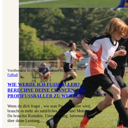
Veröffentlicht 15-09-2025
|
Aktualisiert 01-05-2026
Fußball
WIE WERDE ICH FUSSBALLER? – B
ERECHNE DEINE CHANCEN, EIN P
ROFIFUSSBALLER ZU WERDEN!
Wenn du dich fragst , wie man Profifußballer wird,
braucht es mehr als natürliches Talent und Motivation.
Du brauchst Kontakte, Unterstützung, Informationen
über deine Leistung,…