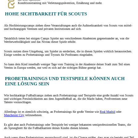
Konditionstraining mit Verletzungsprävention, Ernährung und mehr.
HOHE SICHTBARKEIT FÜR SCOUTS
Als Hochleistungscamps ziehen diese Veranstaltungen auch die Aufmerksamkeit von Scouts von mittel-
und hochrangigen Vereinen und privaten Institutionen auf sich.
Tatsächlich treten bei einigen Camps Spieler aus verschiedenen Akademien gegeneinander an, was die
Wettbewerbsfähigkeit und das Niveau dieser Spiele erhöht.
Scouts nutzen diese Umgebung, um Spieler zu entdecken, die in diesen Spielen wirklich herausstechen.
Einige werden zu Probetrainings und Tryouts für Profiteams eingeladen.
So kann dein Kind innerhalb weniger Tage vom Training in der Akademie deiner Stadt zum Teil eines
Vereins in Europa werden, nur weil es sich auf der richtigen Bühne gezeigt hat.
PROBETRAININGS UND TESTSPIELE KÖNNEN AUCH
EINE LÖSUNG SEIN
Wie hochkarätige Fußballcamps ziehen auch Probetrainings und Testspiele eine große Anzahl von Scouts
und wichtigen Persönlichkeiten aus dem Jugendfußball an, die die Macht haben, Profivereinen neue
Talente vorzuschlagen.
Allerdings ist es ziemlich schwierig, an Probetrainings für große Vereine wie
Real Madrid
oder
Manchester City
teilzunehmen.
Es gibt aber auch Probetrainings oder Testspiele bei weniger bekannten semiprofessionellen Teams, die
als Sprungbrett für die Fußballkarriere deines Kindes dienen können.
Auch wenn diese Probetrainings anspruchsvoll sind, ist die Chance größer, dass man sie besteht und Teil