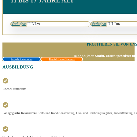
11 BIS 17 JAHRE ALT
JUNI
JULI
29
06
Verfügbar
Verfügbar
PROFITIEREN SIE VON UN
Ruhe bei jedem Schritt. Unsere Spezialisten un
Angebot einholen
Kontaktieren Sie uns
AUSBILDUNG
Ebene:
Mittelstufe
Pädagogische Ressourcen:
Kraft- und Konditionstraining, Diät- und Ernährungsratgeber, Torwarttraining, Le