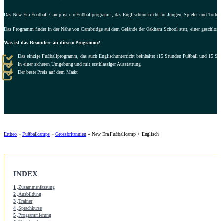
Das New Era Football Camp ist ein Fußballprogramm, das Englischunterricht für Jungen, Spieler und Torhüter
Das Programm findet in der Nähe von Cambridge auf dem Gelände der Oakham School statt, einer geschlosse
Was ist das Besondere an diesem Programm?
Das einzige Fußballprogramm, das auch Englischunterricht beinhaltet (15 Stunden Fußball und 15 St
In einer sicheren Umgebung und mit erstklassiger Ausstattung
Der beste Preis auf dem Markt
Ertheo
»
Fußballcamps
»
Grossbritannien
»
New Era Fußballcamp + Englisch
INDEX
1
Zusammenfassung
2
Ausbildung
3
Trainer
4
Sprachkurse
5
Programmierung