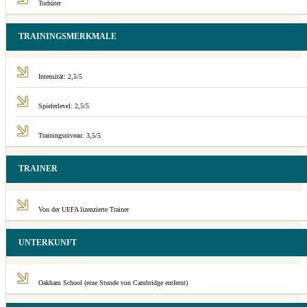
Torhüter
TRAININGSMERKMALE
Intensität: 2,5/5
Spielerlevel: 2,5/5
Trainingsniveau: 3,5/5
TRAINER
Von der UEFA lizenzierte Trainer
UNTERKUNFT
Oakham School (eine Stunde von Cambridge entfernt)