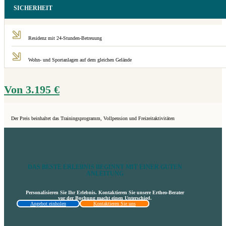
SICHERHEIT
Residenz mit 24-Stunden-Betreuung
Wohn- und Sportanlagen auf dem gleichen Gelände
Von
3.195
€
Der Preis beinhaltet das Trainingsprogramm, Vollpension und Freizeitaktivitäten
DAS BESTE ERLEBNIS BEGINNT MIT EINER GUTEN
ANLEITUNG
Personalisieren Sie Ihr Erlebnis. Kontaktieren Sie unsere Ertheo-Berater
vor der Buchung macht einen Unterschied.
Angebot einholen
Kontaktieren Sie uns