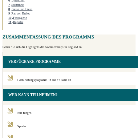
6
Unterkunft
7
Sicherheit
8
Preise und Daten
9
Rat von Ertheo
10
Fotogalerie
11
Register
ZUSAMMENFASSUNG DES PROGRAMMS
Sehen Sie sich die Highlights des Sommercamps in England an.
VERFÜGBARE PROGRAMME
Hochleistungsprogramm 11 bis 17 Jahre alt
WER KANN TEILNEHMEN?
Nur Jungen
Spieler