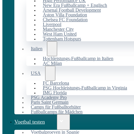
High Performance UK
New Era Fußballcamp + Englisch
Arsenal Football Development
Aston Villa Foundation
Chelsea FC Foundation
Liverpool
Manchester City
West Ham United
Tottenham Hotspurs
Italien
Hochleistungs-Fußballcamp in Italien
AC Milan
USA
FC Barcelona
PSG Hochleistungs-Fußballcamp in Virginia
IMG Florida
PSG Academy Pro
Paris Saint Germain
Camps für Fußballtorhüter
Fußballcamps für Mädchen
Voetbal testen
Voetbalproeven in Spanje