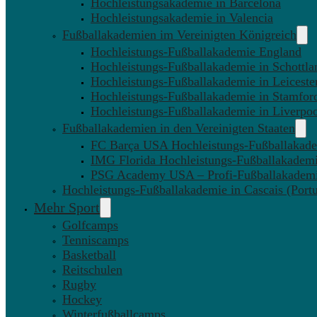
Hochleistungsakademie in Barcelona
Hochleistungsakademie in Valencia
Fußballakademien im Vereinigten Königreich
Hochleistungs-Fußballakademie England
Hochleistungs-Fußballakademie in Schottla
Hochleistungs-Fußballakademie in Leiceste
Hochleistungs-Fußballakademie in Stamfor
Hochleistungs-Fußballakademie in Liverpo
Fußballakademien in den Vereinigten Staaten
FC Barça USA Hochleistungs-Fußballakad
IMG Florida Hochleistungs-Fußballakadem
PSG Academy USA – Profi-Fußballakadem
Hochleistungs-Fußballakademie in Cascais (Portu
Mehr Sport
Golfcamps
Tenniscamps
Basketball
Reitschulen
Rugby
Hockey
Winterfußballcamps