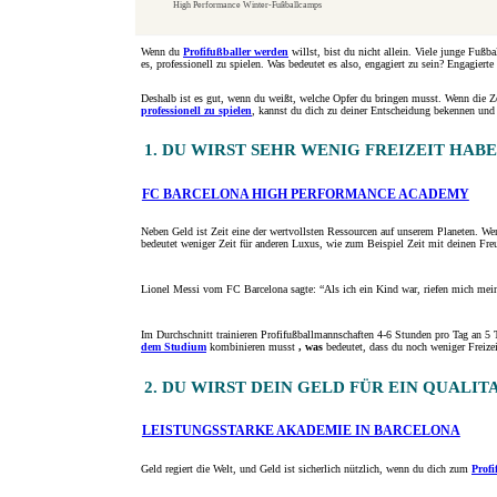
High Performance Winter-Fußballcamps
Wenn du
Profifußballer werden
willst, bist du nicht allein. Viele junge Fußba
es, professionell zu spielen. Was bedeutet es also, engagiert zu sein? Engagiert
Deshalb ist es gut, wenn du weißt, welche Opfer du bringen musst. Wenn die Zei
professionell zu spielen
, kannst du dich zu deiner Entscheidung bekennen und 
1. DU WIRST SEHR WENIG FREIZEIT HAB
FC BARCELONA HIGH PERFORMANCE ACADEMY
Neben Geld ist Zeit eine der wertvollsten Ressourcen auf unserem Planeten. Wen
bedeutet weniger Zeit für anderen Luxus, wie zum Beispiel Zeit mit deinen Fre
Lionel Messi vom FC Barcelona sagte: “Als ich ein Kind war, riefen mich mein
Im Durchschnitt trainieren Profifußballmannschaften 4-6 Stunden pro Tag an 5 T
dem Studium
kombinieren musst
, was
bedeutet, dass du noch weniger Freizeit
2. DU WIRST DEIN GELD FÜR EIN QUAL
LEISTUNGSSTARKE AKADEMIE IN BARCELONA
Geld regiert die Welt, und Geld ist sicherlich nützlich, wenn du dich zum
Profi