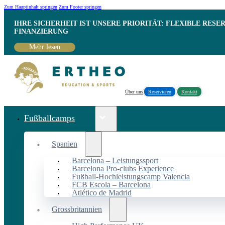
Zum Hauptinhalt springen
Zum Footer springen
IHRE SICHERHEIT IST UNSERE PRIORITÄT: FLEXIBLE RESE
INANZIERUNG
Mehr lesen
Über uns
Reservieren
Kontakt
Fußballcamps
Spanien
Barcelona – Leistungssport
Barcelona Pro-clubs Experience
Fußball-Hochleistungscamp Valencia
FCB Escola – Barcelona
Atlético de Madrid
Grossbritannien