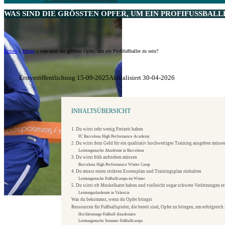
WAS SIND DIE GRÖSSTEN OPFER, UM EIN PROFIFUSSBALLER 
Ertheo
»
Blogs
»
was sind die größten Opfer, um ein Profifußballer zu sein?
Erstveröffentlichung 15-09-2025
Aktualisiert 30-04-2026
INHALTSÜBERSICHT
1. Du wirst sehr wenig Freizeit haben
FC Barcelona High Performance Academy
2. Du wirst dein Geld für ein qualitativ hochwertiges Training ausgeben müsse
Leistungsstarke Akademie in Barcelona
3. Du wirst früh aufstehen müssen
Barcelona High Performance Winter Camp
4. Du musst einen strikten Essensplan und Trainingsplan einhalten
Leistungsstarke Fußballcamps im Winter
5. Du wirst oft Muskelkater haben und vielleicht sogar schwere Verletzungen er
Leistungsakademie in Valencia
Was du bekommst, wenn du Opfer bringst
Ressourcen für Fußballspieler, die bereit sind, Opfer zu bringen, um erfolgreich 
Hochleistungs-Fußball-Akademien
Leistungsstarke Sommer-Fußballcamps