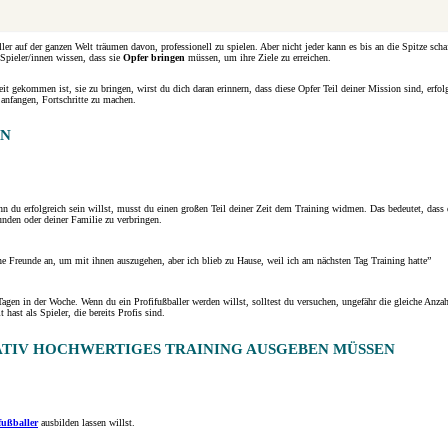
ller auf der ganzen Welt träumen davon, professionell zu spielen. Aber nicht jeder kann es bis an die Spitze scha
e Spieler/innen wissen, dass sie
Opfer bringen
müssen, um ihre Ziele zu erreichen.
t gekommen ist, sie zu bringen, wirst du dich daran erinnern, dass diese Opfer Teil deiner Mission sind, erfo
anfangen, Fortschritte zu machen.
EN
n du erfolgreich sein willst, musst du einen großen Teil deiner Zeit dem Training widmen. Das bedeutet, dass 
unden oder deiner Familie zu verbringen.
e Freunde an, um mit ihnen auszugehen, aber ich blieb zu Hause, weil ich am nächsten Tag Training hatte”
agen in der Woche. Wenn du ein Profifußballer werden willst, solltest du versuchen, ungefähr die gleiche Anza
 hast als Spieler, die bereits Profis sind.
ITATIV HOCHWERTIGES TRAINING AUSGEBEN MÜSSEN
fußballer
ausbilden lassen willst.