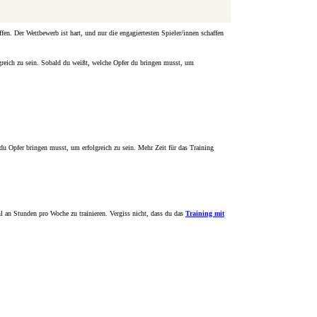
ffen. Der Wettbewerb ist hart, und nur die engagiertesten Spieler/innen schaffen
lgreich zu sein. Sobald du weißt, welche Opfer du bringen musst, um
du Opfer bringen musst, um erfolgreich zu sein. Mehr Zeit für das Training
hl an Stunden pro Woche zu trainieren. Vergiss nicht, dass du das
Training mit