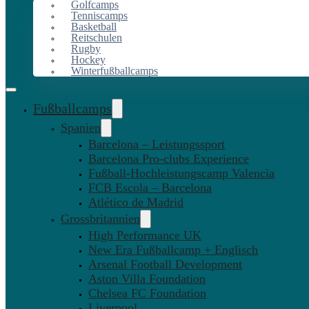
Golfcamps
Tenniscamps
Basketball
Reitschulen
Rugby
Hockey
Winterfußballcamps
Fußballcamps
Spanien
Barcelona – Leistungssport
Barcelona Pro-clubs Experience
Fußball-Hochleistungscamp Valencia
FCB Escola – Barcelona
Atlético de Madrid
Grossbritannien
High Performance UK
New Era Fußballcamp + Englisch
Arsenal Football Development
Aston Villa Foundation
Chelsea FC Foundation
Liverpool