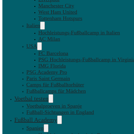
Manchester City
West Ham United
Tottenham Hotspurs
Italien
Hochleistungs-Fußballcamp in Italien
AC Milan
USA
FC Barcelona
PSG Hochleistungs-Fußballcamp in Virgini
IMG Florida
PSG Academy Pro
Paris Saint Germain
Camps für Fußballtorhüter
Fußballcamps für Mädchen
Voetbal testen
Voetbalproeven in Spanje
Fußball-Sichtungen in England
Fußball Academy
Spanien