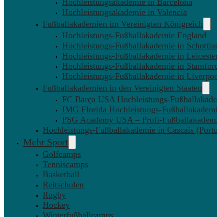
Hochleistungsakademie in Barcelona
Hochleistungsakademie in Valencia
Fußballakademien im Vereinigten Königreich
Hochleistungs-Fußballakademie England
Hochleistungs-Fußballakademie in Schottla
Hochleistungs-Fußballakademie in Leiceste
Hochleistungs-Fußballakademie in Stamfor
Hochleistungs-Fußballakademie in Liverpo
Fußballakademien in den Vereinigten Staaten
FC Barça USA Hochleistungs-Fußballakad
IMG Florida Hochleistungs-Fußballakadem
PSG Academy USA – Profi-Fußballakadem
Hochleistungs-Fußballakademie in Cascais (Portu
Mehr Sport
Golfcamps
Tenniscamps
Basketball
Reitschulen
Rugby
Hockey
Winterfußballcamps