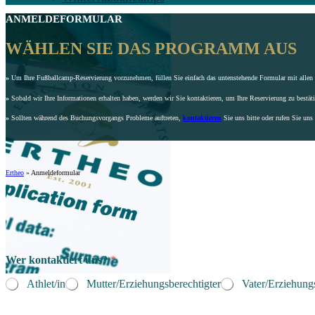
ANMELDEFORMULAR
WÄHLEN SIE DAS PROGRAMM AUS
»
Um Ihre Fußballcamp-Reservierung vorzunehmen, füllen Sie einfach das untenstehende Formular mit allen e
»
Sobald wir Ihre Informationen erhalten haben, werden wir Sie kontaktieren, um Ihre Reservierung zu bestät
»
Sollten während des Buchungsvorgangs Probleme auftreten,
kontaktieren
Sie uns bitte oder rufen Sie uns
Ertheo
»
Anmeldeformular
Wer kontaktiert uns?
*
Athlet/in
Mutter/Erziehungsberechtigter
Vater/Erziehungs