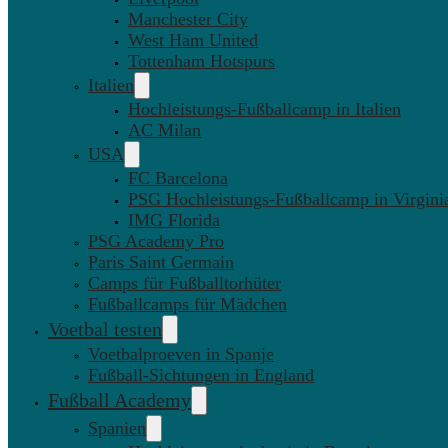
Manchester City
West Ham United
Tottenham Hotspurs
Italien
Hochleistungs-Fußballcamp in Italien
AC Milan
USA
FC Barcelona
PSG Hochleistungs-Fußballcamp in Virgini
IMG Florida
PSG Academy Pro
Paris Saint Germain
Camps für Fußballtorhüter
Fußballcamps für Mädchen
Voetbal testen
Voetbalproeven in Spanje
Fußball-Sichtungen in England
Fußball Academy
Spanien