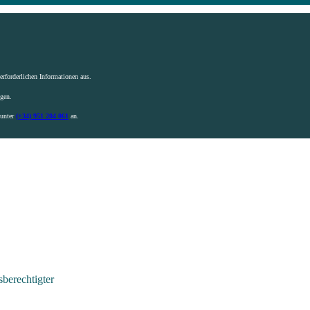
rforderlichen Informationen aus.
igen.
 unter
(+34) 951 204 061
an.
berechtigter