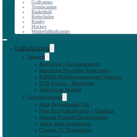
Golfcamps
Tenniscamps
Basketball
Reitschulen
Rugby
Hockey
Winterfußballcamps
Fußballcamps
Spanien
Barcelona – Leistungssport
Barcelona Pro-clubs Experience
Fußball-Hochleistungscamp Valencia
FCB Escola – Barcelona
Atlético de Madrid
Grossbritannien
High Performance UK
New Era Fußballcamp + Englisch
Arsenal Football Development
Aston Villa Foundation
Chelsea FC Foundation
Liverpool