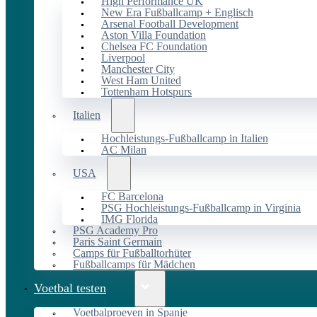
High Performance UK
New Era Fußballcamp + Englisch
Arsenal Football Development
Aston Villa Foundation
Chelsea FC Foundation
Liverpool
Manchester City
West Ham United
Tottenham Hotspurs
Italien
Hochleistungs-Fußballcamp in Italien
AC Milan
USA
FC Barcelona
PSG Hochleistungs-Fußballcamp in Virginia
IMG Florida
PSG Academy Pro
Paris Saint Germain
Camps für Fußballtorhüter
Fußballcamps für Mädchen
Voetbal testen
Voetbalproeven in Spanje