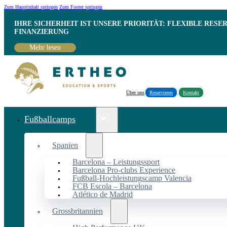
Zum Hauptinhalt springen
Zum Footer springen
IHRE SICHERHEIT IST UNSERE PRIORITÄT: FLEXIBLE RESE
INANZIERUNG
Mehr lesen
Über uns
Reservieren
Kontakt
Fußballcamps
Spanien
Barcelona – Leistungssport
Barcelona Pro-clubs Experience
Fußball-Hochleistungscamp Valencia
FCB Escola – Barcelona
Atlético de Madrid
Grossbritannien