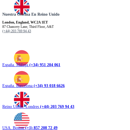
Nuestra Oficina En Reino Unido
London, England, WC2A 1ET
87 Chancery Lane, Third Floor, A&T
(+44) 203 769 94 43
España. Málaga
(+34) 951 204 061
España. Barcelona
(+34) 93 018 6626
Reino Unido. Londres
(+44) 203 769 94 43
USA. Boston
(+1) 857 208 72 49