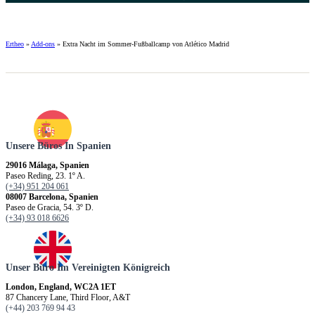
Ertheo
»
Add-ons
»
Extra Nacht im Sommer-Fußballcamp von Atlético Madrid
Unsere Büros In Spanien
29016 Málaga, Spanien
Paseo Reding, 23. 1º A.
(+34) 951 204 061
08007 Barcelona, Spanien
Paseo de Gracia, 54. 3º D.
(+34) 93 018 6626
Unser Büro Im Vereinigten Königreich
London, England, WC2A 1ET
87 Chancery Lane, Third Floor, A&T
(+44) 203 769 94 43