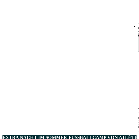
EXTRA NACHT IM SOMMER-FUSSBALLCAMP VON ATLÉTICO