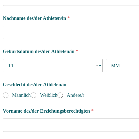
Nachname des/der Athleten/in
*
A
Geburtsdatum des/der Athleten/in
*
n
l
i
e
g
e
Geschlecht des/der Athleten/in
n
?
Männlich
Weiblich
Andere/r
m
ö
Vorname des/der Erziehungsberechtigten
*
c
h
t
e
n