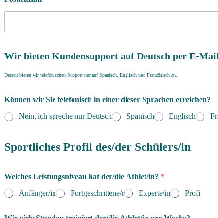
Wir bieten Kundensupport auf Deutsch per E-Mail
Derzeit bieten wir telefonischen Support nur auf Spanisch, Englisch und Französisch an.
Können wir Sie telefonisch in einer dieser Sprachen erreichen?
Nein, ich spreche nur Deutsch
Spanisch
Englisch
Fr
Sportliches Profil des/der Schülers/in
Welches Leistungsniveau hat der/die Athlet/in?
*
Anfänger/in
Fortgeschrittene/r
Experte/in
Profi
Wie viele Stunden trainiert der/die Athlet/in pro Woche?