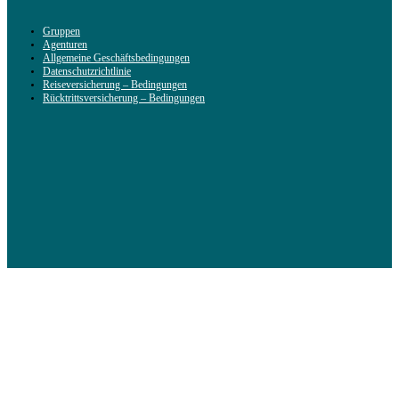
Gruppen
Agenturen
Allgemeine Geschäftsbedingungen
Datenschutzrichtlinie
Reiseversicherung – Bedingungen
Rücktrittsversicherung – Bedingungen