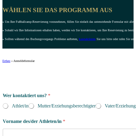
WÄHLEN SIE DAS PROGRAMM AUS
»
Um Ihre Fußballcamp-Reservierung vorzunehmen, füllen Sie einfach das untenstehende Formular mit allen e
»
Sobald wir Ihre Informationen erhalten haben, werden wir Sie kontaktieren, um Ihre Reservierung zu bestät
»
Sollten während des Buchungsvorgangs Probleme auftreten,
kontaktieren
Sie uns bitte oder rufen Sie uns
Ertheo
»
Anmeldeformular
Wer kontaktiert uns?
*
Athlet/in
Mutter/Erziehungsberechtigter
Vater/Erziehung
Vorname des/der Athleten/in
*