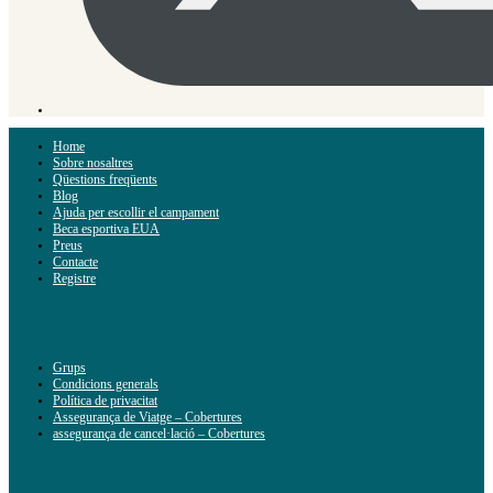
Home
Sobre nosaltres
Qüestions freqüents
Blog
Ajuda per escollir el campament
Beca esportiva EUA
Preus
Contacte
Registre
Grups
Condicions generals
Política de privacitat
Assegurança de Viatge – Cobertures
assegurança de cancel·lació – Cobertures