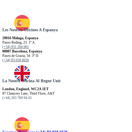
Les Nostres Oficines A Espanya
29016 Màlaga, Espanya
Paseo Reding, 23. 1º A.
(+34) 951 204 061
08007 Barcelona, Espanya
Paseo de Gracia, 54. 3º D.
(+34) 93 018 6626
La Nostra Oficina Al Regne Unit
London, England, WC2A 1ET
87 Chancery Lane, Third Floor, A&T
(+44) 203 769 94 43
Espanya. Barcelona
(+34) 93 018 6626