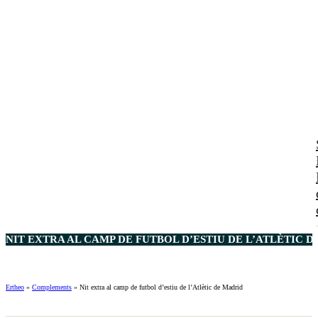
NIT EXTRA AL CAMP DE FUTBOL D’ESTIU DE L’ATLÈTIC D
Ertheo
»
Complements
»
Nit extra al camp de futbol d’estiu de l’Atlètic de Madrid