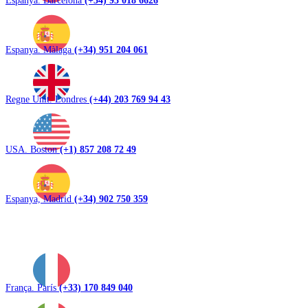
Espanya. Màlaga
(+34) 951 204 061
Regne Unit. Londres
(+44) 203 769 94 43
USA. Boston
(+1) 857 208 72 49
Espanya, Madrid
(+34) 902 750 359
França. París
(+33) 170 849 040