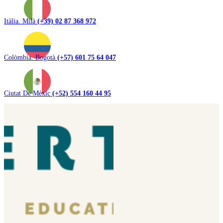
Itàlia. Milà
(+39) 02 87 368 972
Colòmbia. Bogotà
(+57) 601 75 64 047
Ciutat De Mèxic
(+52) 554 160 44 95