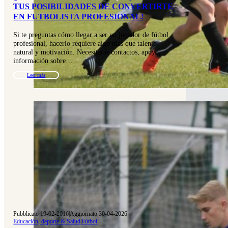
TUS POSIBILIDADES DE CONVERTIRTE
EN FUTBOLISTA PROFESIONAL!
Si te preguntas cómo llegar a ser un jugador de fútbol
profesional, hacerlo requiere algo más que talento
natural y motivación. Necesitarás contactos, apoyo,
información sobre…
Leer más
Pubblicato 19-02-2016
|
Aggiornato 30-04-2026
Educación, deporte & Salud
|
Fútbol