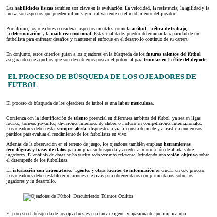
Las
habilidades físicas
también son clave en la evaluación. La velocidad, la resistencia, la agilidad y la
fuerza son aspectos que pueden influir significativamente en el rendimiento del jugador.
Por último, los ojeadores consideran aspectos mentales como la
actitud
, la
ética de trabajo
,
la
determinación
y la
madurez emocional
. Estas cualidades pueden determinar la capacidad de un
futbolista para enfrentar desafíos y mantener el enfoque en el desarrollo continuo de su carrera.
En conjunto, estos criterios guían a los ojeadores en la búsqueda de los
futuros talentos del fútbol
,
asegurando que aquellos que son descubiertos posean el potencial para
triunfar en la élite del deporte
.
EL PROCESO DE BÚSQUEDA DE LOS OJEADORES DE
FÚTBOL
El proceso de búsqueda de los ojeadores de fútbol es una
labor meticulosa
.
Comienza con la identificación de
talento
potencial en diferentes ámbitos del fútbol, ya sea en ligas
locales, torneos juveniles, divisiones inferiores de clubes o incluso en competiciones internacionales.
Los ojeadores deben estar
siempre alerta
, dispuestos a viajar constantemente y a asistir a numerosos
partidos para evaluar el rendimiento de los futbolistas en vivo.
Además de la observación en el terreno de juego, los ojeadores también emplean
herramientas
tecnológicas y bases de datos
para ampliar su búsqueda y acceder a información detallada sobre
jugadores. El análisis de datos se ha vuelto cada vez más relevante, brindando una
visión objetiva
sobre
el desempeño de los futbolistas.
La
interacción con entrenadores, agentes y otras fuentes de información
es crucial en este proceso.
Los ojeadores deben establecer relaciones efectivas para obtener datos complementarios sobre los
jugadores y su desarrollo.
El proceso de búsqueda de los ojeadores es una tarea exigente y apasionante que implica una