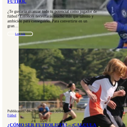
FÚTBOL
¿Te gustaría alcanzar todo tu potencial como jugador de
fútbol? Entonces necesitarás mucho más que talento y
ambición para conseguirlo. Para convertirte en un
gran…
Leer más
Pubblicato 07-04-2016
|
Aggiornato 30-04-2026
Fútbol
¿CÓMO SER FUTBOLISTA? – ¡CALCULA