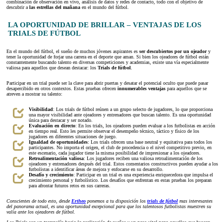
combinación de observación en vivo, análisis de datos y redes de contacto, todo con el objetivo de
descubrir a
las estrellas del mañana
en el mundo del fútbol.
LA OPORTUNIDAD DE BRILLAR – VENTAJAS DE LOS
TRIALS DE FÚTBOL
En el mundo del fútbol, el sueño de muchos jóvenes aspirantes es
ser descubiertos por un ojeador
y
tener la oportunidad de forjar una carrera en el deporte que aman. Si bien los ojeadores de fútbol están
constantemente buscando talento en diversas competiciones y academias, existe una vía especialmente
valiosa para aquellos que desean destacar: los
Trials de fútbol
.
Participar en un trial puede ser la clave para abrir puertas y desatar el potencial oculto que puede pasar
desapercibido en otros contextos. Estas pruebas ofrecen
innumerables ventajas
para aquellos que se
atreven a mostrar su talento:
Visibilidad
: Los trials de fútbol reúnen a un grupo selecto de jugadores, lo que proporciona
una mayor visibilidad ante ojeadores y entrenadores que buscan talento. Es una oportunidad
única para destacar y ser notado.
Evaluación en directo
: En los trials, los ojeadores pueden evaluar a los futbolistas en acción
en tiempo real. Esto les permite observar el desempeño técnico, táctico y físico de los
jugadores en diferentes situaciones de juego.
Igualdad de oportunidades
: Los trials ofrecen una base neutral y equitativa para todos los
participantes. No importa el origen, el club de procedencia o el nivel competitivo previo, en
este escenario, cada jugador tiene la misma posibilidad de impresionar a los ojeadores.
Retroalimentación valiosa
: Los jugadores reciben una valiosa retroalimentación de los
ojeadores y entrenadores después del trial. Estos comentarios constructivos pueden ayudar a los
futbolistas a identificar áreas de mejora y enfocarse en su desarrollo.
Desafío y crecimiento
: Participar en un trial es una experiencia enriquecedora que impulsa el
crecimiento personal y futbolístico. Los desafíos que enfrentan en estas pruebas los preparan
para afrontar futuros retos en sus carreras.
Conscientes de todo esto, desde
Ertheo
ponemos a tu disposición los
trials de fútbol
mas interesantes
del panorama actual, es una oportunidad excepcional para que los talentosos futbolistas muestren su
valía ante los ojeadores de fútbol.