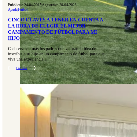
Pubblicato 24-04-2015
|
Aggiornato 20-04-2026
Ayuda
|
Fútbol
CINCO CLAVES A TENER EN CUENTA A
LA HORA DE ELEGIR EL MEJOR
CAMPAMENTO DE FÚTBOL PARA MI
HIJO
Cada vez son más los padres que valoran la idea de
inscribir a su hijo en un campamento de fútbol para que
viva una experiencia…
Leer más