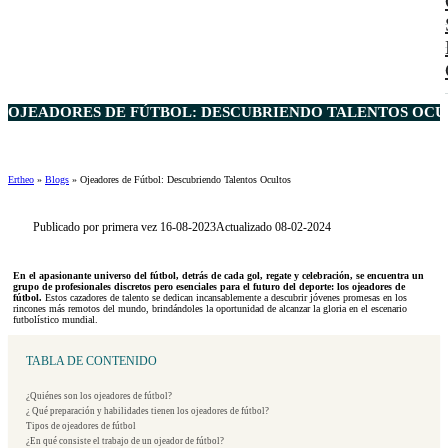
OJEADORES DE FÚTBOL: DESCUBRIENDO TALENTOS OCU
Ertheo
»
Blogs
»
Ojeadores de Fútbol: Descubriendo Talentos Ocultos
Publicado por primera vez 16-08-2023
Actualizado 08-02-2024
En el apasionante universo del fútbol, detrás de cada gol, regate y celebración, se encuentra un
grupo de profesionales discretos pero esenciales para el futuro del deporte: los ojeadores de
fútbol.
Estos cazadores de talento se dedican incansablemente a descubrir jóvenes promesas en los
rincones más remotos del mundo, brindándoles la oportunidad de alcanzar la gloria en el escenario
futbolístico mundial.
TABLA DE CONTENIDO
¿Quiénes son los ojeadores de fútbol?
¿ Qué preparación y habilidades tienen los ojeadores de fútbol?
Tipos de ojeadores de fútbol
¿En qué consiste el trabajo de un ojeador de fútbol?