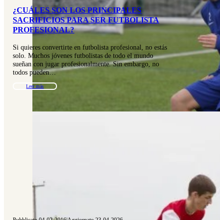
¿CUÁLES SON LOS PRINCIPALES
SACRIFICIOS PARA SER FUTBOLISTA
PROFESIONAL?
Si quieres convertirte en futbolista profesional, no estás
solo. Muchos jóvenes futbolistas de todo el mundo
sueñan con jugar profesionalmente. Sin embargo, no
todos pueden…
Leer más
Pubblicato 04-02-2016
|
Aggiornato 23-04-2026