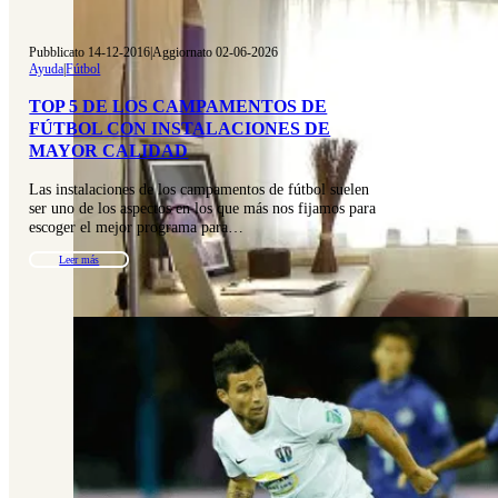
Pubblicato 14-12-2016
|
Aggiornato 02-06-2026
Ayuda
|
Fútbol
TOP 5 DE LOS CAMPAMENTOS DE
FÚTBOL CON INSTALACIONES DE
MAYOR CALIDAD
Las instalaciones de los campamentos de fútbol suelen
ser uno de los aspectos en los que más nos fijamos para
escoger el mejor programa para…
Leer más