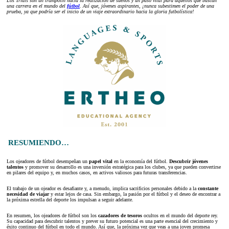
Los Trials son un trampolín hacia la realización de sueños y un paso vital para aquellos que buscan
una carrera en el mundo del
fútbol
. Así que, jóvenes aspirantes, ¡nunca subestimen el poder de una
prueba, ya que podría ser el inicio de un viaje extraordinario hacia la gloria futbolística!
RESUMIENDO…
Los ojeadores de fútbol desempeñan un
papel vital
en la economía del fútbol.
Descubrir jóvenes
talentos
y promover su desarrollo es una inversión estratégica para los clubes, ya que pueden convertirse
en pilares del equipo y, en muchos casos, en activos valiosos para futuras transferencias.
El trabajo de un ojeador es desafiante y, a menudo, implica sacrificios personales debido a la
constante
necesidad de viajar
y estar lejos de casa. Sin embargo, la pasión por el fútbol y el deseo de encontrar a
la próxima estrella del deporte los impulsan a seguir adelante.
En resumen, los ojeadores de fútbol son los
cazadores de tesoros
ocultos en el mundo del deporte rey.
Su capacidad para descubrir talentos y prever su futuro potencial es una parte esencial del crecimiento y
éxito continuo del fútbol en todo el mundo. Así que, la próxima vez que veas a una joven promesa