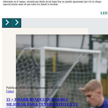
debutando en el campo, recuerda que detrás de ese logro hay un ojeador apasionado que vio su chispa
especial mucho antes de que todos los demás lo hicieran.
LEE
Pubblicato 10-05-2016
|
Aggiornato 01-05-2026
Fútbol
15 + 3 HABILIDADES QUE DEBES
MEJORAR PARA TENER ÉXITO EN EL