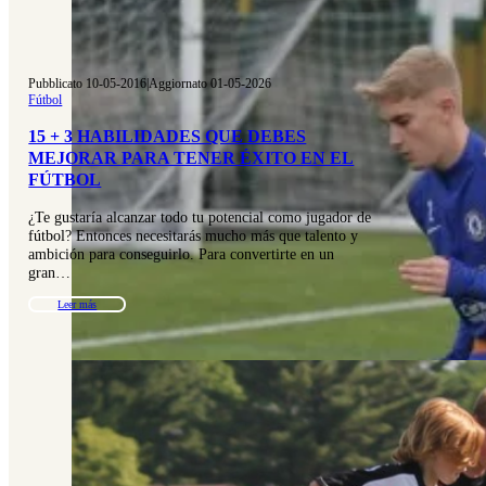
Pubblicato 10-05-2016
|
Aggiornato 01-05-2026
Fútbol
15 + 3 HABILIDADES QUE DEBES
MEJORAR PARA TENER ÉXITO EN EL
FÚTBOL
¿Te gustaría alcanzar todo tu potencial como jugador de
fútbol? Entonces necesitarás mucho más que talento y
ambición para conseguirlo. Para convertirte en un
gran…
Leer más