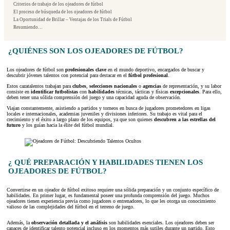
Criterios de trabajo de los ojeadores de fútbol
El proceso de búsqueda de los ojeadores de fútbol
La Oportunidad de Brillar – Ventajas de los Trials de Fútbol
Resumiendo…
¿QUIÉNES SON LOS OJEADORES DE FÚTBOL?
Los ojeadores de fútbol son
profesionales clave
en el mundo deportivo, encargados de buscar y
descubrir jóvenes talentos con potencial para destacar en el
fútbol profesional
.
Estos cazatalentos trabajan para
clubes
,
selecciones nacionales
o
agencias
de representación, y su labor
consiste en
identificar futbolistas
con
habilidades
técnicas, tácticas y físicas
excepcionales
. Para ello,
deben tener una sólida comprensión del juego y una capacidad aguda de observación.
Viajan constantemente, asistiendo a partidos y torneos en busca de jugadores prometedores en ligas
locales e internacionales, academias juveniles y divisiones inferiores. Su trabajo es vital para el
crecimiento y el éxito a largo plazo de los equipos, ya que son quienes
descubren a las estrellas del
futuro
y los guían hacia la élite del fútbol mundial.
¿ QUÉ PREPARACIÓN Y HABILIDADES TIENEN LOS
OJEADORES DE FÚTBOL?
Convertirse en un ojeador de fútbol exitoso requiere una sólida preparación y un conjunto específico de
habilidades. En primer lugar, es fundamental poseer una profunda comprensión del juego. Muchos
ojeadores tienen experiencia previa como jugadores o entrenadores, lo que les otorga un conocimiento
valioso de las complejidades del fútbol en el terreno de juego.
Además, la
observación detallada y el análisis
son habilidades esenciales. Los ojeadores deben ser
capaces de identificar talento potencial incluso en los momentos más sutiles durante un partido. Esto