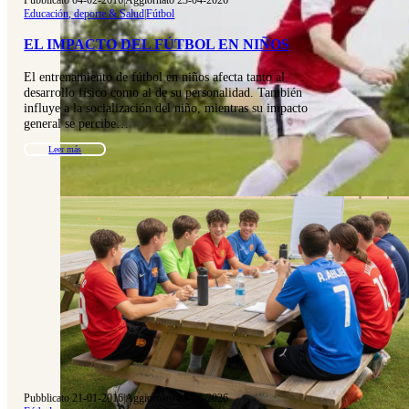
Educación, deporte & Salud
|
Fútbol
EL IMPACTO DEL FÚTBOL EN NIÑOS
El entrenamiento de fútbol en niños afecta tanto al
desarrollo físico como al de su personalidad. También
influye a la socialización del niño, mientras su impacto
general se percibe…
Leer más
Pubblicato 21-01-2016
|
Aggiornato 23-04-2026