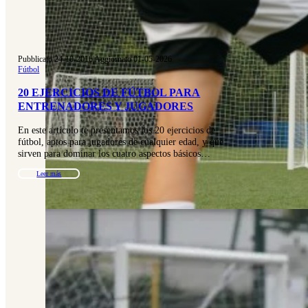
Pubblicato 24-10-2016
|
Aggiornato 01-05-2026
Fútbol
20 EJERCICIOS DE FÚTBOL PARA
ENTRENADORES Y JUGADORES
En este artículo te presentamos los 20 ejercicios de
fútbol, aptos para jugadores de cualquier edad, y que
sirven para dominar los cuatro aspectos básicos…
Leer más