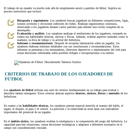
El trabajo de un ojeador va mucho más allá de simplemente asistir a partidos de fútbol. Implica un
proceso meticuloso que incluye:
Búsqueda y seguimiento
: Los ojeadores buscan jugadores en diferentes competiciones, ligas,
torneos juveniles y divisiones inferiores de clubes. Realizan seguimientos continuos,
observando a los jugadores durante varios partidos para obtener una visión completa de su
desempeño.
Evaluación y análisis
: Los ojeadores analizan el rendimiento de los jugadores, tomando en
cuenta sus habilidades técnicas, tácticas y físicas. Además, evalúan aspectos mentales como la
madurez, la ética de trabajo y la actitud del futbolista.
Informes y recomendaciones
: Después de recopilar información sobre un jugador, los
ojeadores elaboran informes detallados con sus conclusiones y recomendaciones. Estos
informes se presentan a los entrenadores, directores deportivos o representantes del club para
tomar decisiones informadas sobre posibles fichajes o incorporaciones a la cantera.
CRITERIOS DE TRABAJO DE LOS OJEADORES DE
FÚTBOL
Los
ojeadores de fútbol
utilizan una serie de criterios fundamentales en su trabajo para evaluar y
descubrir talento emergente. Estos criterios abarcan aspectos
técnicos
,
tácticos
,
físicos
y
mentales
de los
futbolistas.
En cuanto a las
habilidades técnicas
, los ojeadores prestan especial atención al manejo del balón, el
regate, el disparo, el pase y el control. La precisión y la creatividad en estas áreas son indicadores
importantes del potencial de un jugador.
En el
ámbito táctico
, los ojeadores evalúan la inteligencia y la comprensión del juego del futbolista. La
capacidad para leer situaciones, tomar decisiones estratégicas y adaptarse a diferentes escenarios en el
campo son consideraciones cruciales.