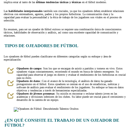
implica estar al tanto de las
últimas tendencias tácticas y técnicas
en el fútbol moderno.
Las
habilidades interpersonales
también son cruciales, ya que los ojeadores deben establecer relaciones
efectivas con entrenadores, agentes, padres y los propios futbolistas. La comunicación clara y la
capacidad para evaluar la personalidad y la ética de trabajo de los jugadores son vitales en el proceso de
selección.
En resumen, para ser un ojeador de fútbol exitoso se requiere una combinación única de conocimientos
tácticos, habilidades de observación y análisis, así como una excelente capacidad de comunicación y
relaciones.
TIPOS DE OJEADORES DE FÚTBOL
Los ojeadores de fútbol pueden clasificarse en diferentes categorías según su enfoque y área de
especialización:
Ojeadores de campo
: Son los que se encargan de asistir a partidos y torneos en vivo. Estos
ojeadores viajan constantemente, recorriendo el mundo en busca de talento emergente. Su
capacidad para observar el juego en directo y evaluar el rendimiento de los futbolistas es crucial
para su éxito.
Ojeadores de datos
: Con el avance de la tecnología, el análisis de datos ha ganado
protagonismo en el fútbol. Estos ojeadores se centran en el uso de estadísticas, métricas y
software de análisis para evaluar el rendimiento de los jugadores. Su enfoque se basa en datos
objetivos y tendencias a través de herramientas especializadas.
Ojeadores de jóvenes promesas
: Su misión es encontrar y reclutar talento joven en las
academias y divisiones inferiores de los clubes. Su labor puede ser crucial para el crecimiento y
desarrollo de la cantera de un equipo.
¿EN QUÉ CONSISTE EL TRABAJO DE UN OJEADOR DE
FÚTBOL?