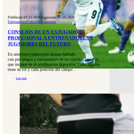
Pubblicato 01-12-2016
|
Aggiornato 01-05-2026
Entrenadores
|
Fútbol
|
Mas deportes
CONSEJOS DE UN EXJUGADOR
PROFESIONAL A ENTRENADORES Y
JUGADORES DEL FUTURO
En anteriores entrevistas hemos hablado
con psicólogos y entrenadores de los muchos aspectos
que inciden en el rendimiento deportivo. Cada jugador
tiene su rol y cada posición del campo…
Leer más