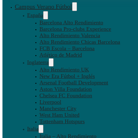
Campus Verano Fútbol
España
Barcelona Alto Rendimiento
Barcelona Pro-clubs Experience
Alto Rendimiento Valencia
Alto Rendimiento Chicas Barcelona
FCB Escola – Barcelona
Atlético de Madrid
Inglaterra
Alto Rendimiento UK
New Era Fútbol + Inglés
Arsenal Football Development
Aston Villa Foundation
Chelsea FC Foundation
Liverpool
Manchester City
West Ham United
Tottenham Hotspurs
Italia
Italia – Alto Rendimiento