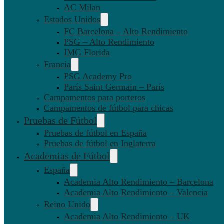
AC Milan
Estados Unidos
FC Barcelona – Alto Rendimiento
PSG – Alto Rendimiento
IMG Florida
Francia
PSG Academy Pro
París Saint Germain – París
Campamentos para porteros
Campamentos de fútbol para chicas
Pruebas de Fútbol
Pruebas de fútbol en España
Pruebas de fútbol en Inglaterra
Academias de Fútbol
España
Academia Alto Rendimiento – Barcelona
Academia Alto Rendimiento – Valencia
Reino Unido
Academia Alto Rendimiento – UK