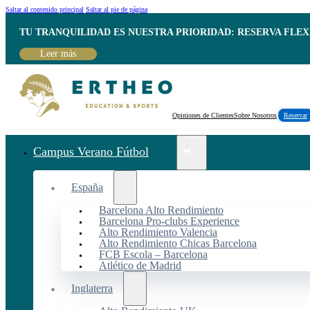
Saltar al contenido principal
Saltar al pie de página
TU TRANQUILIDAD ES NUESTRA PRIORIDAD: RESERVA FLEX
Leer más
Opiniones de Clientes
Sobre Nosotros
Reservar
Campus Verano Fútbol
España
Barcelona Alto Rendimiento
Barcelona Pro-clubs Experience
Alto Rendimiento Valencia
Alto Rendimiento Chicas Barcelona
FCB Escola – Barcelona
Atlético de Madrid
Inglaterra