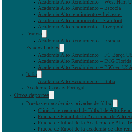
Academia Alto Rendimiento – West Ham U
Academia Alto Rendimiento – Escocia
Academia Alto rendimiento – Leicester
Academia Alto rendimiento – Stamford
Academia Alto rendimiento – Liverpool
Francia
Academia Alto Rendimiento – Francia
Estados Unidos
Academia Alto Rendimiento – FC Barça U
Academia Alto Rendimiento – IMG Florida
Academia Alto Rendimiento – PSG en US
Italia
Academia Alto Rendimiento – Italia
Academia Cascais Portugal
Otros deportes
Pruebas en academias privadas de fútbol
Clinic Internacional de Fútbol de Alto Ren
Prueba de Fútbol de la Academia de Alto R
Prueba de fútbol de la Academia de Alto Re
Prueba de fútbol de la academia de alto ren