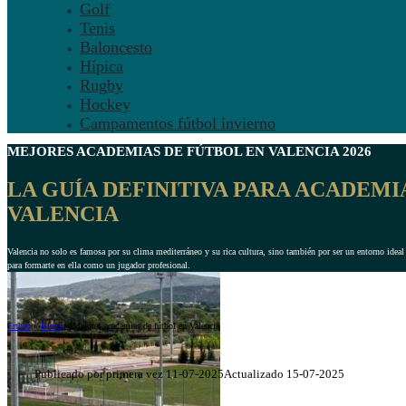
Golf
Tenis
Baloncesto
Hípica
Rugby
Hockey
Campamentos fútbol invierno
MEJORES
ACADEMIAS DE FÚTBOL EN VALENCIA
2026
LA GUÍA DEFINITIVA PARA ACADEMI
VALENCIA
Valencia no solo es famosa por su clima mediterráneo y su rica cultura, sino también por ser un entorno ideal
para formarte en ella como un jugador profesional.
Ertheo
»
Blogs
»
Mejores academias de fútbol en Valencia
Publicado por primera vez 11-07-2025
Actualizado 15-07-2025