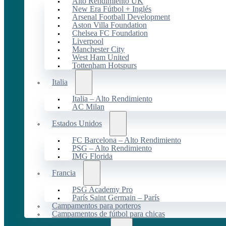
Alto Rendimiento UK
New Era Fútbol + Inglés
Arsenal Football Development
Aston Villa Foundation
Chelsea FC Foundation
Liverpool
Manchester City
West Ham United
Tottenham Hotspurs
Italia
Italia – Alto Rendimiento
AC Milan
Estados Unidos
FC Barcelona – Alto Rendimiento
PSG – Alto Rendimiento
IMG Florida
Francia
PSG Academy Pro
París Saint Germain – París
Campamentos para porteros
Campamentos de fútbol para chicas