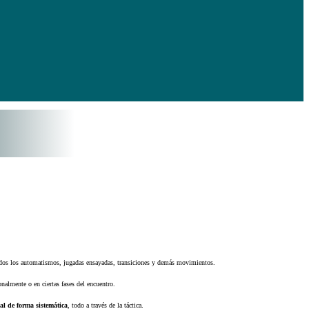
odos los automatismos, jugadas ensayadas, transiciones y demás movimientos.
onalmente o en ciertas fases del encuentro.
al de forma sistemática
, todo a través de la táctica.