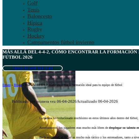
Golf
Tenis
Baloncesto
Hípica
Rugby
Hockey
Campamentos fútbol invierno
MÁS ALLÁ DEL 4-4-2, CÓMO ENCONTRAR LA FORMACIÓN 
FÚTBOL 2026
Pruebe el Coach Hub gratis
Ertheo
»
Blogs
»
Más allá del 4-4-2, cómo encontrar la formación ideal para tu equipo de fútbol
Publicado por primera vez 06-04-2026
Actualizado 06-04-2026
La
táctica
ha evolucionado muchísimo en estos últimos años dentro del fútbol,
Anteriormente, los jugadores eran mucho más libres de
desplegar su talento en
En la actualidad, el fútbol es mucho más táctico y los entrenadores, tanto a ni