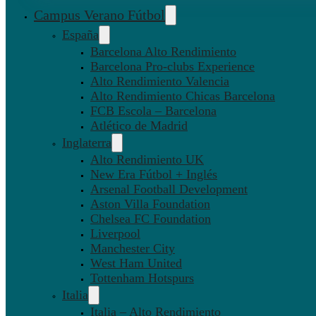
Campus Verano Fútbol
España
Barcelona Alto Rendimiento
Barcelona Pro-clubs Experience
Alto Rendimiento Valencia
Alto Rendimiento Chicas Barcelona
FCB Escola – Barcelona
Atlético de Madrid
Inglaterra
Alto Rendimiento UK
New Era Fútbol + Inglés
Arsenal Football Development
Aston Villa Foundation
Chelsea FC Foundation
Liverpool
Manchester City
West Ham United
Tottenham Hotspurs
Italia
Italia – Alto Rendimiento