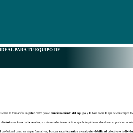
IDEAL PARA TU EQUIPO DE
 siendo la formación un
pilar clave
para el
funcionamiento del equipo
y la base sobre la que se construyen t
 distintos sectores de la cancha
, sin demasiadas tareas tácticas que le impidieran abandonar su posición ocasi
vel profesional como en etapas formativas,
buscan sacarle partido a cualquier debilidad colectiva o individu