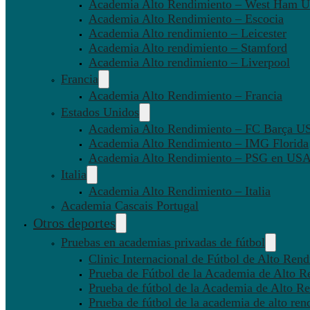
Academia Alto Rendimiento – West Ham U
Academia Alto Rendimiento – Escocia
Academia Alto rendimiento – Leicester
Academia Alto rendimiento – Stamford
Academia Alto rendimiento – Liverpool
Francia
Academia Alto Rendimiento – Francia
Estados Unidos
Academia Alto Rendimiento – FC Barça U
Academia Alto Rendimiento – IMG Florida
Academia Alto Rendimiento – PSG en US
Italia
Academia Alto Rendimiento – Italia
Academia Cascais Portugal
Otros deportes
Pruebas en academias privadas de fútbol
Clinic Internacional de Fútbol de Alto Ren
Prueba de Fútbol de la Academia de Alto R
Prueba de fútbol de la Academia de Alto Re
Prueba de fútbol de la academia de alto ren