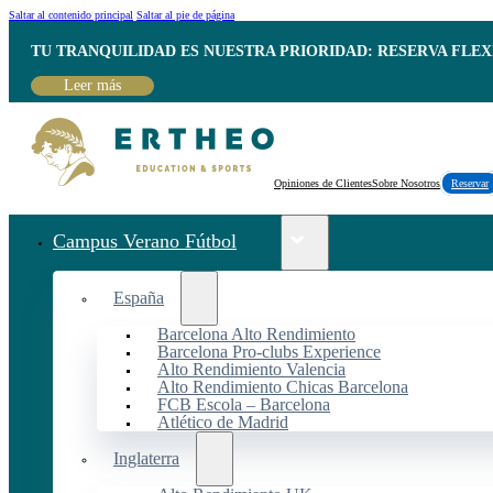
Saltar al contenido principal
Saltar al pie de página
TU TRANQUILIDAD ES NUESTRA PRIORIDAD: RESERVA FLEX
Leer más
Opiniones de Clientes
Sobre Nosotros
Reservar
Campus Verano Fútbol
España
Barcelona Alto Rendimiento
Barcelona Pro-clubs Experience
Alto Rendimiento Valencia
Alto Rendimiento Chicas Barcelona
FCB Escola – Barcelona
Atlético de Madrid
Inglaterra