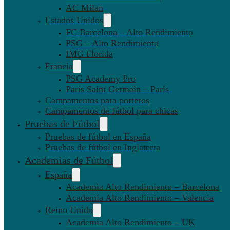
AC Milan
Estados Unidos
FC Barcelona – Alto Rendimiento
PSG – Alto Rendimiento
IMG Florida
Francia
PSG Academy Pro
París Saint Germain – París
Campamentos para porteros
Campamentos de fútbol para chicas
Pruebas de Fútbol
Pruebas de fútbol en España
Pruebas de fútbol en Inglaterra
Academias de Fútbol
España
Academia Alto Rendimiento – Barcelona
Academia Alto Rendimiento – Valencia
Reino Unido
Academia Alto Rendimiento – UK