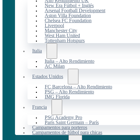
Alto Rendimiento UK
New Era Fútbol + Inglés
Arsenal Football Development
Aston Villa Foundation
Chelsea FC Foundation
Liverpool
Manchester City
West Ham United
Tottenham Hotspurs
Italia
Italia – Alto Rendimiento
AC Milan
Estados Unidos
FC Barcelona – Alto Rendimiento
PSG – Alto Rendimiento
IMG Florida
Francia
PSG Academy Pro
París Saint Germain – París
Campamentos para porteros
Campamentos de fútbol para chicas