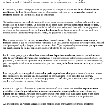
en la que se mide el éxito debe tomarse en contexto, especialmente a nivel de las bases.
El desarrollo, mejora del equipo y de los jugadores no siempre se pueden
medir en términos de los
resultados y trofeos
. Sin embargo, para los observadores externos ser un
entrenador deportivo
excelente
depende de los títulos a final de temporada.
Teniendo en cuenta que cualquiera que esté pensando en ser un entrenador, también debe meditar que
quiere sacar de dicha profesión. En el mejor de los casos puede ser una
experiencia enriquecedora
,
donde se pueden ver resultados directos de los métodos empleados en el desarrollo de los jugadores. Y
en el peor de los casos puede ser un
trabajo frustrante,
donde la crítica viene de los que no tienen
necesariamente la misma percepción del juego, los jugadores o del entrenador.
Hay ocasiones en que los mejores
entrenadores deportivos
no reciben el reconocimiento que se
merecen
debido a que no tienen buenos jugadores o las instalaciones necesarias a su disposición. Aun así
consiguen que el equipo juegue por encima de su nivel. Y por supuesto hay entrenadores que
aparentan
ser mucho mejor de lo que son
en realidad por el talento de sus jugadores.
Por lo tanto, para juzgar e
identificar entrenadores deportivos excelentes
, tenemos que
mirar más
allá de las victorias, derrotas o las estadísticas
y explorar algunos factores menos cuantificables. Los
jugadores y atletas tienen opiniones muy diferentes sobre lo que se necesita para ser un buen entrenador,
pero la mayoría podrá nombrar un entrenador que tuvo la
mayor influencia en su carrera
y explicar el
motivo.
Para los jugadores,
conseguir el entrenador perfecto puede ser vital
para el desarrollo de sus carreras.
Hay entrenadores que realizan una buena sesión de entrenamiento , pero aquellos que
lideran,
estimulan, motivan
y ayudan a desarrollar jugadores en la
técnica
, en lo
mental
y en el
físico
, son los
que los profesionales incipientes deben buscar.
Entrenar no significa sólo tener un gran conocimiento técnico. Se trata de
enseñar, expresarse con
precisión, retener la participación, mantener una conducta apropiada, ser una referencia y
liderar con el ejemplo
. Aquellos entrenadores que aportan todas estas cualidades, junto a una buena
táctica y técnica, tendrán la mejor oportunidad de incidir significativamente a nivel profesional.
Así que echemos un vistazo a algunos de los hábitos de los entrenadores deportivos excelentes.