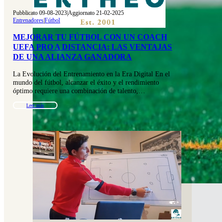
Pubblicato 09-08-2023
|
Aggiornato 21-02-2025
Entrenadores
|
Fútbol
MEJORAR TU FÚTBOL CON UN COACH
UEFA PRO A DISTANCIA: LAS VENTAJAS
DE UNA ALIANZA GANADORA
La Evolución del Entrenamiento en la Era Digital En el
mundo del fútbol, alcanzar el éxito y el rendimiento
óptimo requiere una combinación de talento,…
Leer más