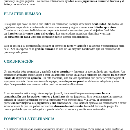
primera y un gran jugador. Los buenos entrenadores
ayudan a sus jugadores a asumir el fracaso y el
éxito
y les enseñan a crecer.
EL FACTOR HUMANO
Cualquiera que sea el modelo que utilice un entrenador, siempre debe tener
flexibilidad
. No todos los
jugadores responderán exactamente de la misma manera y algunos serán
más difíciles que otros
.
Cuando se trabaja con individuos es importante tratarlos como tales, pero el objetivo final debe
ser
hacerles sentir como parte del equipo
. Los entrenadores necesitan identificar y utilizar
las
fortalezas de cada uno
para asegurarse que se sienten comprendidos.
Esto se aplica a su contribución física en el terreno de juego y también a su actitud y personalidad fuera
de el. Ser un experto en la
gestión humana
es una de las mayores habilidades que un entrenador de
primera puede poseer.
COMUNICACIÓN
Un entrenador debe comunicar y también
saber escuchar
y fomentar la aportación de sus jugadores. Un
entrenador arrogante puede llegar a crear un ambiente donde un atleta o miembro del equipo
puede tener
miedo de expresar su opinión
. En este escenario, una valiosa aportación que puede ser valiosa para el
equipo es retenida. En un ambiente de equipo, un
enfoque cooperativo
deberá ser adoptado y esto
significa que existe una comunicación positiva en ambas direcciones.
Si un entrenador está a cargo de un equipo juvenil, tiene sentido que mantenga
una buena
comunicación con los padres, tutores y familiares
de los jugadores. Esto ayuda a aquellas personas
cercanas al jugador a entender mejor al entrenador y su metodología, y a la vez, el entrenador
puede
conocer mejor a sus jugadores y sus ambiciones
. Esto también ayuda a los entrenadores a evitar
situaciones en la que los padres se vuelven
demasiado exuberantes
fuera del terreno de juego. Es
menos probable que un padre grite o pueda interferir si conoce y confía en el entrenador.
FOMENTAR LA TOLERANCIA
“El deporte transmite un mensaje universal de paz. Es un instrumento eficaz para la lucha contra la