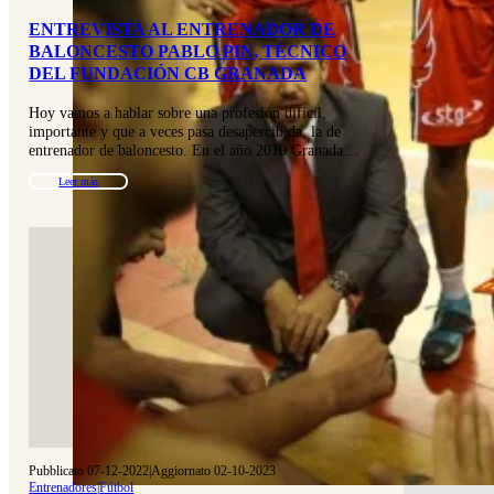
ENTREVISTA AL ENTRENADOR DE
BALONCESTO PABLO PIN, TÉCNICO
DEL FUNDACIÓN CB GRANADA
Hoy vamos a hablar sobre una profesión difícil,
importante y que a veces pasa desapercibida, la de
entrenador de baloncesto. En el año 2010 Granada…
Leer más
Pubblicato 07-12-2022
|
Aggiornato 02-10-2023
Entrenadores
|
Fútbol