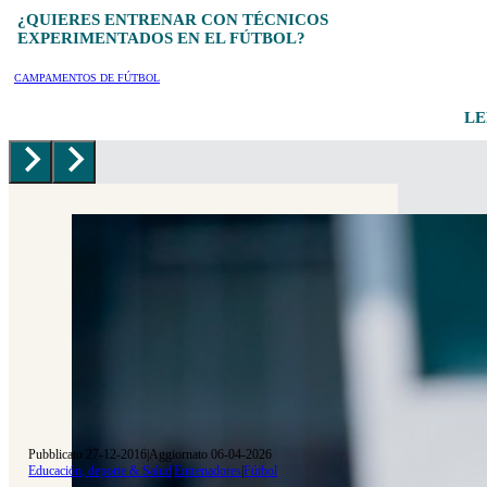
¿QUIERES ENTRENAR CON TÉCNICOS
EXPERIMENTADOS EN EL FÚTBOL?
CAMPAMENTOS DE FÚTBOL
LE
Pubblicato 27-12-2016
|
Aggiornato 06-04-2026
Educación, deporte & Salud
|
Entrenadores
|
Fútbol