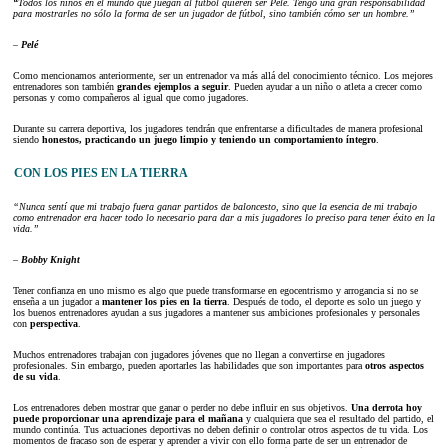
“
Todos los niños en el mundo que juegan al fútbol quieren ser Pelé. Tengo una gran responsabilidad
para mostrarles no sólo la forma de ser un jugador de fútbol, sino también cómo ser un hombre.”
–
Pelé
Como mencionamos anteriormente, ser un entrenador va más allá del conocimiento técnico. Los mejores
entrenadores son también
grandes ejemplos a seguir
. Pueden ayudar a un niño o atleta a crecer como
personas y como compañeros al igual que como jugadores.
Durante su carrera deportiva, los jugadores tendrán que enfrentarse a dificultades de manera profesional
siendo
honestos, practicando un juego limpio y teniendo un comportamiento íntegro
.
CON LOS PIES EN LA TIERRA
“Nunca sentí que mi trabajo fuera ganar partidos de baloncesto, sino que la esencia de mi trabajo
como entrenador era hacer todo lo necesario para dar a mis jugadores lo preciso para tener éxito en la
vida.”
–
Bobby Knight
Tener confianza en uno mismo es algo que puede transformarse en egocentrismo y arrogancia si no se
enseña a un jugador a
mantener los pies en la tierra
. Después de todo, el deporte es solo un juego y
los buenos entrenadores ayudan a sus jugadores a mantener sus ambiciones profesionales y personales
con
perspectiva
.
Muchos entrenadores trabajan con jugadores jóvenes que no llegan a convertirse en jugadores
profesionales. Sin embargo, pueden aportarles las habilidades que son importantes para
otros aspectos
de su vida
.
Los entrenadores deben mostrar que ganar o perder no debe influir en sus objetivos.
Una derrota hoy
puede proporcionar una aprendizaje para el mañana
y cualquiera que sea el resultado del partido, el
mundo continúa. Tus actuaciones deportivas no deben definir o controlar otros aspectos de tu vida. Los
momentos de fracaso son de esperar y aprender a vivir con ello forma parte de ser un entrenador de