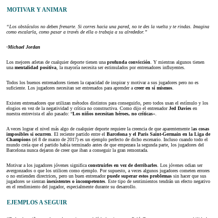
MOTIVAR Y ANIMAR
“Los obstáculos no deben frenarte. Si corres hacia una pared, no te des la vuelta y te rindas. Imagina
como escalarla, como pasar a través de ella o trabaja a su alrededor.”
-Michael Jordan
Los mejores atletas de cualquier deporte tienen una
profunda convicción
. Y mientras algunos tienen
una
mentalidad positiva
, la mayoría necesita ser estimulados por entrenadores influyentes.
Todos los buenos entrenadores tienen la capacidad de inspirar y motivar a sus jugadores pero no es
suficiente. Los jugadores necesitan ser entrenados para aprender a
creer en sí mismos
.
Existen entrenadores que utilizan métodos distintos para conseguirlo, pero todos usan el estímulo y los
elogios en vez de la negatividad y crítica no constructiva. Como dijo el entrenador
Jed Davies
en
nuestra entrevista el año pasado: “
Los niños necesitan héroes, no críticas
«.
A veces lograr el nivel más algo de cualquier deporte requiere la creencia de que aparentemente l
as cosas
imposibles si ocurren
. El reciente partido entre el
Barcelona y el Paris Saint-Germain en la Liga de
Champions
(el 8 de marzo de 2017) es un ejemplo perfecto de dicho escenario. Incluso cuando todo el
mundo creía que el partido había terminado antes de que empezara la segunda parte, los jugadores del
Barcelona nunca dejaron de creer que iban a conseguir la gran remontada.
Motivar a los jugadores jóvenes significa
construirles en vez de derribarles
. Los jóvenes odian ser
avergonzados o que los utilicen como ejemplo. Por supuesto, a veces algunos jugadores cometen errores
o no entienden directrices, pero un buen entrenador
puede superar estos problemas
sin hacer que sus
jugadores se sientan
inexistentes o incompetentes
. Este tipo de sentimientos tendrán un efecto negativo
en el rendimiento del jugador, especialmente durante su desarrollo.
EJEMPLOS A SEGUIR