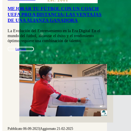
MEJORAR TU FÚTBOL CON UN COACH
UEFA PRO A DISTANCIA: LAS VENTAJAS
DE UNA ALIANZA GANADORA
La Evolución del Entrenamiento en la Era Digital En el
mundo del fútbol, alcanzar el éxito y el rendimiento
óptimo requiere una combinación de talento,…
Leer más
Pubblicato 06-09-2023
|
Aggiornato 21-02-2025