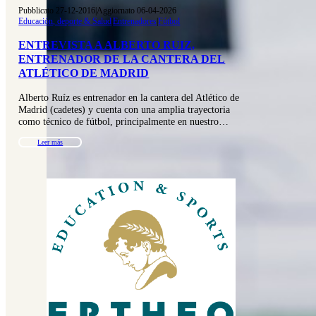
Pubblicato 27-12-2016
|
Aggiornato 06-04-2026
Educación, deporte & Salud
|
Entrenadores
|
Fútbol
ENTREVISTA A ALBERTO RUIZ,
ENTRENADOR DE LA CANTERA DEL
ATLÉTICO DE MADRID
Alberto Ruíz es entrenador en la cantera del Atlético de
Madrid (cadetes) y cuenta con una amplia trayectoria
como técnico de fútbol, principalmente en nuestro…
Leer más