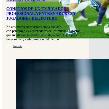
Entrenadores
|
Fútbol
|
Mas deportes
CONSEJOS DE UN EXJUGADOR
PROFESIONAL A ENTRENADORES Y
JUGADORES DEL FUTURO
En anteriores entrevistas hemos hablado
con psicólogos y entrenadores de los muchos aspectos
que inciden en el rendimiento deportivo. Cada jugador
tiene su rol y cada posición del campo…
Leer más