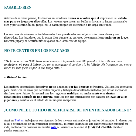
PASARLO BIEN
Además de mostrar pasión, los buenos entrenadores
nunca se olvidan que el deporte en su estado
más puro se juega por diversión
. Los jóvenes que patean un balón en la calle lo hacen para pasarlo
bien y por la emoción del juego, no lo hacen porque sea estresante o les haga sentir mal.
Las sesiones de entrenamiento deben estar bien planificadas con objetivos técnicos claros y
ser
divertidas
. Los jugadores que lo pasan bien durante las sesiones de entrenamiento
mejoran su juego
.
Desearan jugar y se sentirán más relajados en el ambiente de equipo.
NO TE CENTRES EN LOS FRACASOS
“He fallado más de 9000 tiros en mi carrera. He perdido casi 300 partidos. Unas 26 veces han
confiado en mi para el último tiro con el que ganar el partido y lo he fallado. He fracasado una y otra
vez en mi vida y eso es por lo que tengo éxito.”
–
Michael Jordan
Los mejores entrenadores deportivos
no se detienen por las derrotas o fracasos
. Utilizan los escenarios
para identificar las áreas que necesitan mejorar y trabajan desarrollando métodos que evitan escenarios
similares en el futuro. Es normal que los jugadores
maldigan su mala suerte o se sientan
desanimados después de una derrota
, pero los mejores entrenadores son capaces de
levantar a los
jugadores
y cambiarles el estado de ánimo para recuperarse.
¿CÓMO PUEDE TU HIJO BENEFICIARSE DE UN ENTRENADOR BUENO?
Aquí en
Ertheo
, trabajamos con algunos de los mejores entrenadores juveniles del mundo. Si deseas que
tu hijo se beneficie de un entrenador profesional, mientras disfruta de una experiencia que cambiará su
vida, contacta con nosotros en nuestra
web
o llámanos al teléfono al
(+34) 951 204 061.
También
puedes seguirnos en: