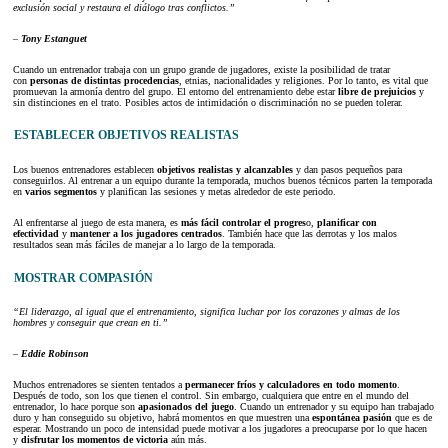
exclusión social y restaura el diálogo tras conflictos.”
–
Tony Estanguet
Cuando un entrenador trabaja con un grupo grande de jugadores, existe la posibilidad de tratar
con
personas de distintas procedencias
, etnias, nacionalidades y religiones. Por lo tanto, es vital que
promuevan la armonía dentro del grupo. El entorno del entrenamiento debe estar
libre de prejuicios
y
sin distinciones en el trato. Posibles actos de intimidación o discriminación no se pueden tolerar.
ESTABLECER OBJETIVOS REALISTAS
Los buenos entrenadores establecen
objetivos realistas y alcanzables
y dan pasos pequeños para
conseguirlos. Al entrenar a un equipo durante la temporada, muchos buenos técnicos parten la temporada
en
varios segmentos
y planifican las sesiones y metas alrededor de este periodo.
Al enfrentarse al juego de esta manera, es
más fácil controlar el progres
o,
planificar con
efectividad
y
mantener a los jugadores centrados
. También hace que las derrotas y los malos
resultados sean más fáciles de manejar a lo largo de la temporada.
MOSTRAR COMPASIÓN
“El liderazgo, al igual que el entrenamiento, significa luchar por los corazones y almas de los
hombres y conseguir que crean en ti.”
–
Eddie Robinson
Muchos entrenadores se sienten tentados a
permanecer fríos y calculadores en todo momento
.
Después de todo, son los que tienen el control. Sin embargo, cualquiera que entre en el mundo del
entrenador, lo hace porque son
apasionados del juego
. Cuando un entrenador y su equipo han trabajado
duro y han conseguido su objetivo, habrá momentos en que muestren una
espontánea pasión
que es de
esperar. Mostrando un poco de intensidad puede motivar a los jugadores a preocuparse por lo que hacen
y
disfrutar los momentos de victoria
aún más.