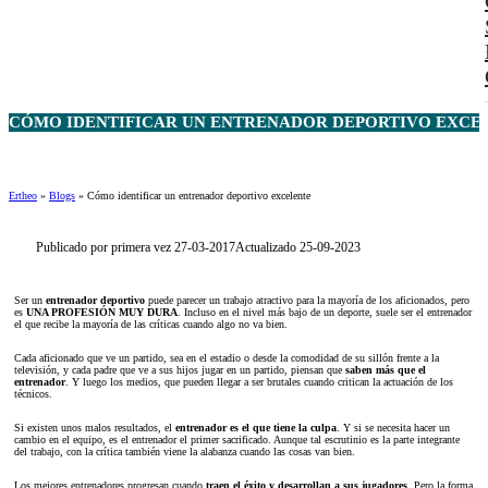
CÓMO IDENTIFICAR UN ENTRENADOR DEPORTIVO EXCE
Ertheo
»
Blogs
»
Cómo identificar un entrenador deportivo excelente
Publicado por primera vez 27-03-2017
Actualizado 25-09-2023
Ser un
entrenador deportivo
puede parecer un trabajo atractivo para la mayoría de los aficionados, pero
es
UNA PROFESIÓN MUY DURA
. Incluso en el nivel más bajo de un deporte, suele ser el entrenador
el que recibe la mayoría de las críticas cuando algo no va bien.
Cada aficionado que ve un partido, sea en el estadio o desde la comodidad de su sillón frente a la
televisión, y cada padre que ve a sus hijos jugar en un partido, piensan que
saben más que el
entrenador
. Y luego los medios, que pueden llegar a ser brutales cuando critican la actuación de los
técnicos.
Si existen unos malos resultados, el
entrenador es el que tiene la culpa
. Y si se necesita hacer un
cambio en el equipo, es el entrenador el primer sacrificado. Aunque tal escrutinio es la parte integrante
del trabajo, con la crítica también viene la alabanza cuando las cosas van bien.
Los mejores entrenadores progresan cuando
traen el éxito y desarrollan a sus jugadores
. Pero la forma