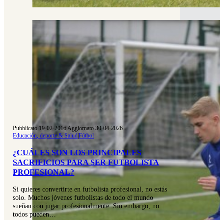
Pubblicato 19-02-2016
|
Aggiornato 30-04-2026
Educación, deporte & Salud
|
Fútbol
¿CUÁLES SON LOS PRINCIPALES
SACRIFICIOS PARA SER FUTBOLISTA
PROFESIONAL?
Si quieres convertirte en futbolista profesional, no estás
solo. Muchos jóvenes futbolistas de todo el mundo
sueñan con jugar profesionalmente. Sin embargo, no
todos pueden…