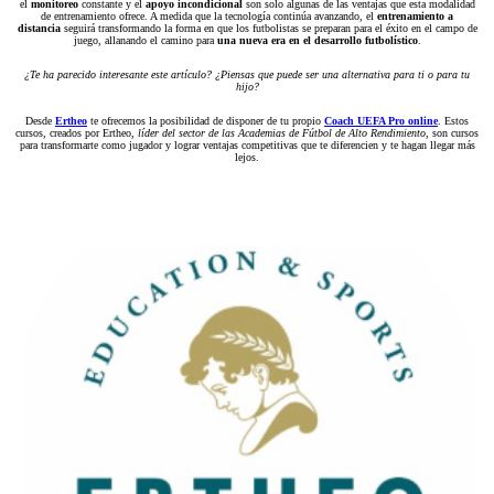
el
monitoreo
constante y el
apoyo incondicional
son solo algunas de las ventajas que esta modalidad
de entrenamiento ofrece. A medida que la tecnología continúa avanzando, el
entrenamiento a
distancia
seguirá transformando la forma en que los futbolistas se preparan para el éxito en el campo de
juego, allanando el camino para
una nueva era en el desarrollo futbolístico
.
¿Te ha parecido interesante este artículo? ¿Piensas que puede ser una alternativa para ti o para tu
hijo?
Desde
Ertheo
te ofrecemos la posibilidad de disponer de tu propio
Coach UEFA Pro online
. Estos
cursos, creados por Ertheo,
líder del sector de las Academias de Fútbol de Alto Rendimiento
, son cursos
para transformarte como jugador y lograr ventajas competitivas que te diferencien y te hagan llegar más
lejos.