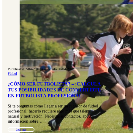
Pubblicato 07-04-2016
|
Aggiornato 30-04-2026
Fútbol
¿CÓMO SER FUTBOLISTA? – ¡CALCULA
TUS POSIBILIDADES DE CONVERTIRTE
EN FUTBOLISTA PROFESIONAL!
Si te preguntas cómo llegar a ser un jugador de fútbol
profesional, hacerlo requiere algo más que talento
natural y motivación. Necesitarás contactos, apoyo,
información sobre…
Leer más