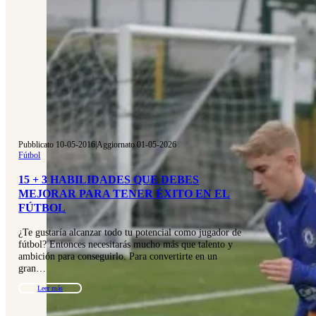
Pubblicato 10-05-2016
|
Aggiornato 01-05-2026
Fútbol
15 + 3 HABILIDADES QUE DEBES
MEJORAR PARA TENER ÉXITO EN EL
FÚTBOL
¿Te gustaría alcanzar todo tu potencial como jugador de
fútbol? Entonces necesitarás mucho más que talento y
ambición para conseguirlo. Para convertirte en un
gran…
Leer más