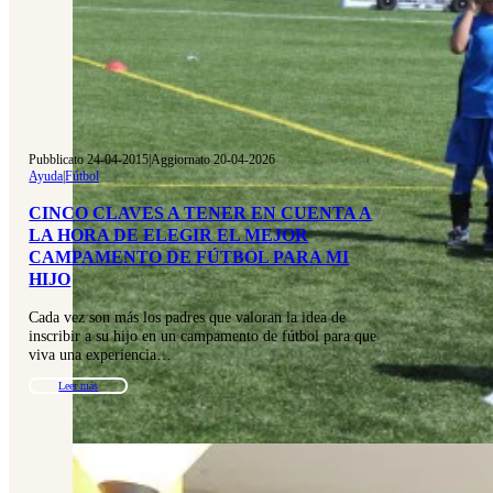
Pubblicato 24-04-2015
|
Aggiornato 20-04-2026
Ayuda
|
Fútbol
CINCO CLAVES A TENER EN CUENTA A
LA HORA DE ELEGIR EL MEJOR
CAMPAMENTO DE FÚTBOL PARA MI
HIJO
Cada vez son más los padres que valoran la idea de
inscribir a su hijo en un campamento de fútbol para que
viva una experiencia…
Leer más