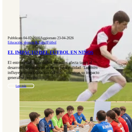
Pubblicato 04-02-2016
|
Aggiornato 23-04-2026
Educación, deporte & Salud
|
Fútbol
EL IMPACTO DEL FÚTBOL EN NIÑOS
El entrenamiento de fútbol en niños afecta tanto al
desarrollo físico como al de su personalidad. También
influye a la socialización del niño, mientras su impacto
general se percibe…
Leer más