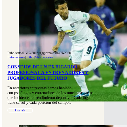
Pubblicato 01-12-2016
|
Aggiornato 01-05-2026
Entrenadores
|
Fútbol
|
Mas deportes
CONSEJOS DE UN EXJUGADOR
PROFESIONAL A ENTRENADORES Y
JUGADORES DEL FUTURO
En anteriores entrevistas hemos hablado
con psicólogos y entrenadores de los muchos aspectos
que inciden en el rendimiento deportivo. Cada jugador
tiene su rol y cada posición del campo…
Leer más