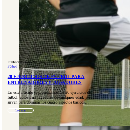
Pubblicato 24-10-2016
|
Aggiornato 01-05-2026
Fútbol
20 EJERCICIOS DE FÚTBOL PARA
ENTRENADORES Y JUGADORES
En este artículo te presentamos los 20 ejercicios de
fútbol, aptos para jugadores de cualquier edad, y que
sirven para dominar los cuatro aspectos básicos…
Leer más