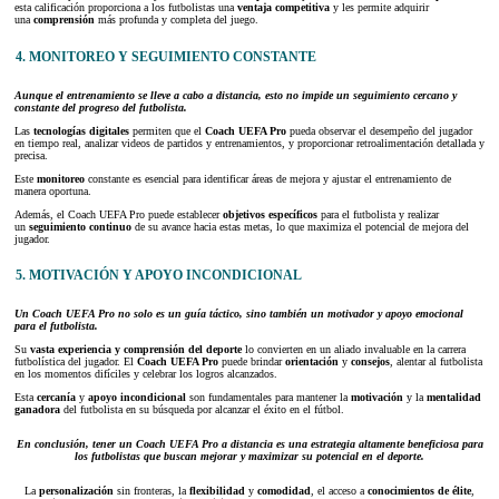
esta calificación proporciona a los futbolistas una
ventaja competitiva
y les permite adquirir
una
comprensión
más profunda y completa del juego.
4. MONITOREO Y SEGUIMIENTO CONSTANTE
Aunque el entrenamiento se lleve a cabo a distancia, esto no impide un seguimiento cercano y
constante del progreso del futbolista.
Las
tecnologías digitales
permiten que el
Coach UEFA Pro
pueda observar el desempeño del jugador
en tiempo real, analizar videos de partidos y entrenamientos, y proporcionar retroalimentación detallada y
precisa.
Este
monitoreo
constante es esencial para identificar áreas de mejora y ajustar el entrenamiento de
manera oportuna.
Además, el Coach UEFA Pro puede establecer
objetivos específicos
para el futbolista y realizar
un
seguimiento continuo
de su avance hacia estas metas, lo que maximiza el potencial de mejora del
jugador.
5. MOTIVACIÓN Y APOYO INCONDICIONAL
Un Coach UEFA Pro no solo es un guía táctico, sino también un motivador y apoyo emocional
para el futbolista.
Su
vasta experiencia y comprensión del deporte
lo convierten en un aliado invaluable en la carrera
futbolística del jugador. El
Coach UEFA Pro
puede brindar
orientación
y
consejos
, alentar al futbolista
en los momentos difíciles y celebrar los logros alcanzados.
Esta
cercanía
y
apoyo incondicional
son fundamentales para mantener la
motivación
y la
mentalidad
ganadora
del futbolista en su búsqueda por alcanzar el éxito en el fútbol.
En conclusión, tener un Coach UEFA Pro a distancia es una estrategia altamente beneficiosa para
los futbolistas que buscan mejorar y maximizar su potencial en el deporte.
La
personalización
sin fronteras, la
flexibilidad
y
comodidad
, el acceso a
conocimientos de élite
,