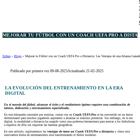
MEJORAR TU FÚTBOL CON UN COACH UEFA PRO A DISTAN
Ertheo
»
Blogs
»
Mejorar tu Fútbol con un Coach UEFA Pro a Distancia: Las Ventajas de una Alianza Ganad
Publicado por primera vez 09-08-2023
Actualizado 21-02-2025
LA EVOLUCIÓN DEL ENTRENAMIENTO EN LA ERA
DIGITAL
En el mundo del fútbol, alcanzar el éxito y el rendimiento óptimo requiere una combinación de
talento, dedicación y entrenamiento especializado.
En esta búsqueda constante por mejorar, contar con un
Coach UEFA Pro
se ha convertido en un factor
determinante para muchos jugadores aspirantes a alcanzar su máximo potencial. Sin embargo, en la era
digital, la modalidad a distancia ha surgido como una poderosa herramienta para acercar a los futbolistas
a expertos de élite sin importar las barreras geográficas.
En este artículo, exploraremos las
ventajas de tener un Coach UEFA Pro a distancia
y cómo esta
innovadora forma de entrenamiento está transformando el fútbol moderno.