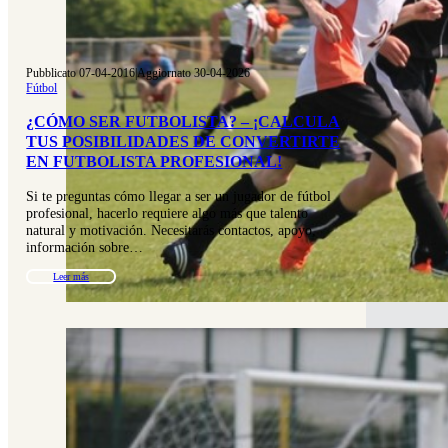
Pubblicato 07-04-2016
|
Aggiornato 30-04-2026
Fútbol
¿CÓMO SER FUTBOLISTA? – ¡CALCULA
TUS POSIBILIDADES DE CONVERTIRTE
EN FUTBOLISTA PROFESIONAL!
Si te preguntas cómo llegar a ser un jugador de fútbol
profesional, hacerlo requiere algo más que talento
natural y motivación. Necesitarás contactos, apoyo,
información sobre…
Leer más