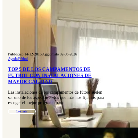
Pubblicato 14-12-2016
|
Aggiornato 02-06-2026
Ayuda
|
Fútbol
TOP 5 DE LOS CAMPAMENTOS DE
FÚTBOL CON INSTALACIONES DE
MAYOR CALIDAD
Las instalaciones de los campamentos de fútbol suelen
ser uno de los aspectos en los que más nos fijamos para
escoger el mejor programa para…
Leer más