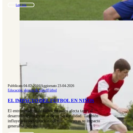
Leer más
Pubblicato 04-02-2016
|
Aggiornato 23-04-2026
Educación, deporte & Salud
|
Fútbol
EL IMPACTO DEL FÚTBOL EN NIÑOS
El entrenamiento de fútbol en niños afecta tanto al
desarrollo físico como al de su personalidad. También
influye a la socialización del niño, mientras su impacto
general se percibe…