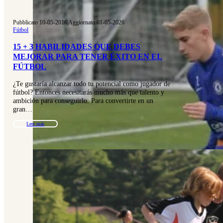
Pubblicato 10-05-2016
|
Aggiornato 01-05-2026
Fútbol
15 + 3 HABILIDADES QUE DEBES
MEJORAR PARA TENER ÉXITO EN EL
FÚTBOL
¿Te gustaría alcanzar todo tu potencial como jugador de
fútbol? Entonces necesitarás mucho más que talento y
ambición para conseguirlo. Para convertirte en un
gran…
Leer más