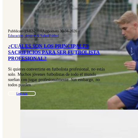
Pubblicato 19-02-2016
|
Aggiornato 30-04-2026
Educación, deporte & Salud
|
Fútbol
¿CUÁLES SON LOS PRINCIPALES
SACRIFICIOS PARA SER FUTBOLISTA
PROFESIONAL?
Si quieres convertirte en futbolista profesional, no estás
solo. Muchos jóvenes futbolistas de todo el mundo
sueñan con jugar profesionalmente. Sin embargo, no
todos pueden…
Leer más