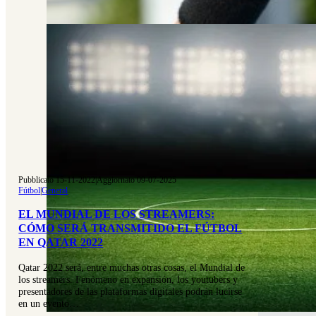
Pubblicato 15-11-2022
|
Aggiornato 09-07-2025
Fútbol
|
General
EL MUNDIAL DE LOS STREAMERS:
CÓMO SERÁ TRANSMITIDO EL FÚTBOL
EN QATAR 2022
Qatar 2022 será, entre muchas otras cosas, el Mundial de
los streamers. Fenómeno en expansión, los youtubers y
presentadores de las plataformas digitales podrán lucirse
en un evento…