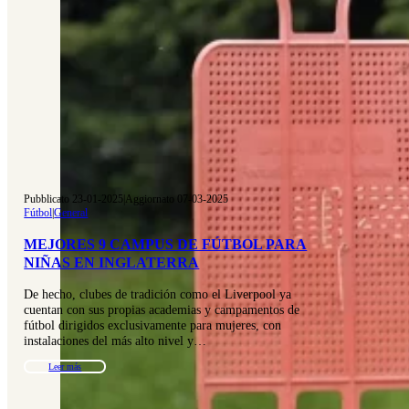
Pubblicato 23-01-2025
|
Aggiornato 07-03-2025
Fútbol
|
General
MEJORES 9 CAMPUS DE FÚTBOL PARA
NIÑAS EN INGLATERRA
De hecho, clubes de tradición como el Liverpool ya
cuentan con sus propias academias y campamentos de
fútbol dirigidos exclusivamente para mujeres, con
instalaciones del más alto nivel y…
Leer más