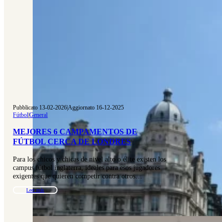
Pubblicato 13-02-2026
|
Aggiornato 16-12-2025
Fútbol
|
General
MEJORES 6 CAMPAMENTOS DE
FÚTBOL CERCA DE LONDRES
Para los chicos y chicas de nivel alto o élite existen los
campus fútbol inglaterra, ideales para esos jugadores
exigentes que quieren competir contra otros…
Leer más