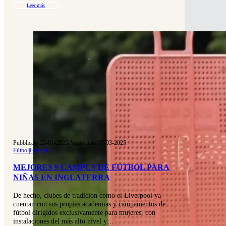
Leer más
Pubblicato 23-01-2025
|
Aggiornato 07-03-2025
Fútbol
|
General
MEJORES 9 CAMPUS DE FÚTBOL PARA
NIÑAS EN INGLATERRA
De hecho, clubes de tradición como el Liverpool ya
cuentan con sus propias academias y campamentos de
fútbol dirigidos exclusivamente para mujeres, con
instalaciones del más alto nivel y…