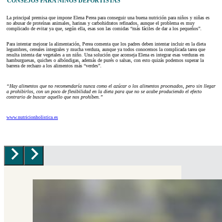
CONSEJOS PARA NIÑOS DEPORTISTAS
La principal premisa que impone Elena Perea para conseguir una buena nutrición para niños y niñas es
no abusar de proteínas animales, harinas y carbohidratos refinados, aunque el problema es muy
complicado de evitar ya que, según ella, esas son las comidas “más fáciles de dar a los pequeños”.
Para intentar mejorar la alimentación, Perea comenta que los padres deben intentar incluir en la dieta
legumbres, cereales integrales y mucha verdura, aunque ya todos conocemos la complicada tarea que
resulta intenta dar vegetales a un niño. Una solución que aconseja Elena es integrar esas verduras en
hamburguesas, quiches o albóndigas, además de purés o salsas, con esto quizás podemos superar la
barrera de rechazo a los alimentos más “verdes”.
“Hay alimentos que no recomendaría nunca como el azúcar o los alimentos procesados, pero sin llegar
a prohibirlos, con un poco de flexibilidad en la dieta para que no se acabe produciendo el efecto
contrario de buscar aquello que nos prohíben.”
www.nutricionholistica.es