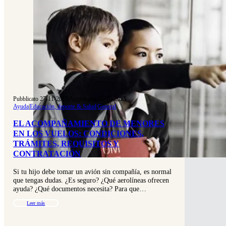
Pubblicato 27-11-2015
|
Aggiornato 02-10-2025
Ayuda
|
Educación, deporte & Salud
|
General
EL ACOMPAÑAMIENTO DE MENORES
EN LOS VUELOS: CONDICIONES,
TRÁMITES, REQUISITOS Y
CONTRATACIÓN
Si tu hijo debe tomar un avión sin compañía, es normal
que tengas dudas. ¿Es seguro? ¿Qué aerolíneas ofrecen
ayuda? ¿Qué documentos necesita? Para que…
Leer más