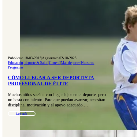
Pubblicato 18-03-2015
|
Aggiornato 02-10-2025
Educación, deporte & Salud
|
General
|
Mas deportes
|
Nuestros
Programas
CÓMO LLEGAR A SER DEPORTISTA
PROFESIONAL DE ÉLITE
Muchos niños sueñan con llegar lejos en el deporte, pero
no basta con talento. Para que puedan avanzar, necesitan
disciplina, motivación y el apoyo adecuado.…
Leer más