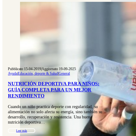
Pubblicato 15-04-2019
|
Aggiornato 19-09-2025
Ayuda
|
Educación, deporte & Salud
|
General
NUTRICIÓN DEPORTIVA PARA NIÑOS:
GUÍA COMPLETA PARA UN MEJOR
RENDIMIENTO
Cuando un niño practica deporte con regularidad, su
alimentación no solo afecta su energía, sino también su
desarrollo, recuperación y resistencia. Una buena
nutrición deportiva…
Leer más