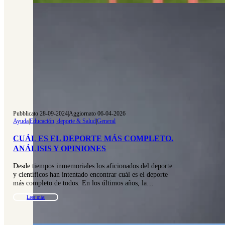
Pubblicato 28-09-2024
|
Aggiornato 06-04-2026
Ayuda
|
Educación, deporte & Salud
|
General
CUÁL ES EL DEPORTE MÁS COMPLETO.
ANÁLISIS Y OPINIONES
Desde tiempos inmemoriales los aficionados del deporte
y científicos han intentado encontrar cuál es el deporte
más completo de todos. En los últimos años, la…
Leer más