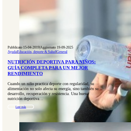
Pubblicato 15-04-2019
|
Aggiornato 19-09-2025
Ayuda
|
Educación, deporte & Salud
|
General
NUTRICIÓN DEPORTIVA PARA NIÑOS:
GUÍA COMPLETA PARA UN MEJOR
RENDIMIENTO
Cuando un niño practica deporte con regularidad, su
alimentación no solo afecta su energía, sino también su
desarrollo, recuperación y resistencia. Una buena
nutrición deportiva…
Leer más