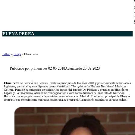
ELENA PEREA
Ertheo
»
Blogs
»
Elena Perea
Publicado por primera vez 02-05-2018
Actualizado 25-09-2023
Elena Perea
se licenció en Ciencias Exactas a principios de los años 2000 y posteriormente se trasladó a
Inglaterra, país en el que se diplomó como
Nutritional Therapist
en la Plaskett Nutritional Medicine
College. Perea se ha encargado de traducir los cursos del famoso Dr. Plaskett y organiza su difusión en
España y Latinoamérica, además de compaginar sus clases como directora del Instituto de Nutrición
Holística con su propia consulta de nutrición ortomolecular en Madrid. El objetivo principal de Elena es
compartir sus conocimiento con otros profesionales y expandir la nutrición terapéutica en otros países.