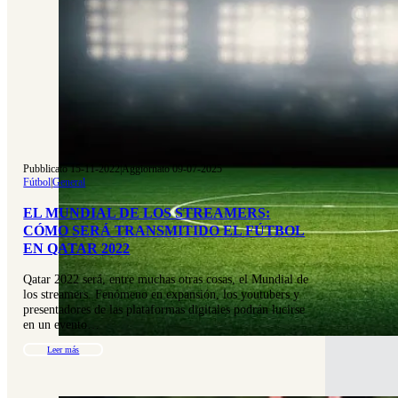
Pubblicato 15-11-2022
|
Aggiornato 09-07-2025
Fútbol
|
General
EL MUNDIAL DE LOS STREAMERS:
CÓMO SERÁ TRANSMITIDO EL FÚTBOL
EN QATAR 2022
Qatar 2022 será, entre muchas otras cosas, el Mundial de
los streamers. Fenómeno en expansión, los youtubers y
presentadores de las plataformas digitales podrán lucirse
en un evento…
Leer más