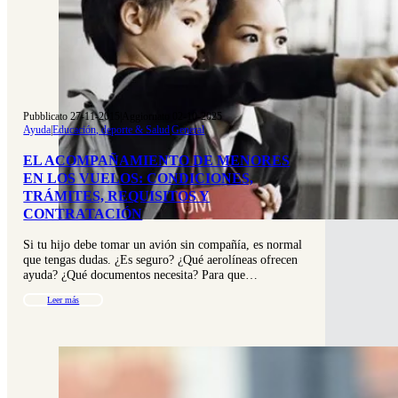
Pubblicato 27-11-2015
|
Aggiornato 02-10-2025
Ayuda
|
Educación, deporte & Salud
|
General
EL ACOMPAÑAMIENTO DE MENORES
EN LOS VUELOS: CONDICIONES,
TRÁMITES, REQUISITOS Y
CONTRATACIÓN
Si tu hijo debe tomar un avión sin compañía, es normal
que tengas dudas. ¿Es seguro? ¿Qué aerolíneas ofrecen
ayuda? ¿Qué documentos necesita? Para que…
Leer más