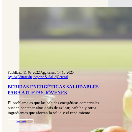
Pubblicato 11-03-2022
|
Aggiornato 14-10-2025
Ayuda
|
Educación, deporte & Salud
|
General
BEBIDAS ENERGÉTICAS SALUDABLES
PARA ATLETAS JÓVENES
El problema es que las bebidas energéticas comerciales
pueden contener altas dosis de azúcar, cafeína y otros
ingredientes que afectan la salud y el rendimiento…
Leer más