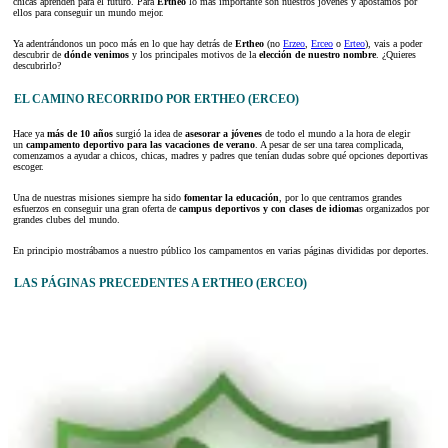
chicas aprenden para el futuro. Para
Ertheo
lo más importante son nuestros jóvenes y apostamos por
ellos para conseguir un mundo mejor.
Ya adentrándonos un poco más en lo que hay detrás de
Ertheo
(no
Erzeo
,
Erceo
o
Erteo
), vais a poder
descubrir de
dónde venimos
y los principales motivos de la
elección de nuestro nombre
. ¿Quieres
descubrirlo?
EL CAMINO RECORRIDO POR ERTHEO (ERCEO)
Hace ya
más de 10 años
surgió la idea de
asesorar a jóvenes
de todo el mundo a la hora de elegir
un
campamento deportivo para las vacaciones de verano
. A pesar de ser una tarea complicada,
comenzamos a ayudar a chicos, chicas, madres y padres que tenían dudas sobre qué opciones deportivas
escoger.
Una de nuestras misiones siempre ha sido
fomentar la educación
, por lo que centramos grandes
esfuerzos en conseguir una gran oferta de
campus deportivos y con clases de idioma
s organizados por
grandes clubes del mundo.
En principio mostrábamos a nuestro público los campamentos en varias páginas divididas por deportes.
LAS PÁGINAS PRECEDENTES A ERTHEO (ERCEO)