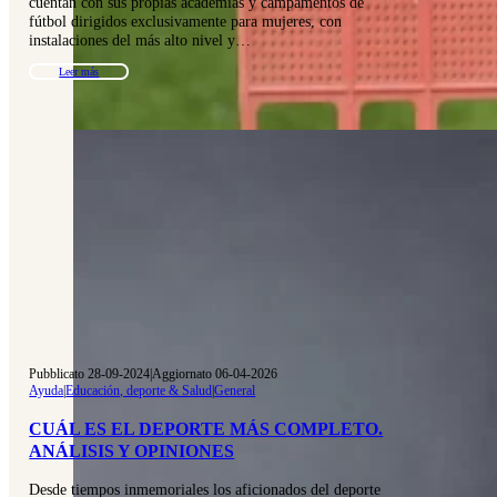
cuentan con sus propias academias y campamentos de
fútbol dirigidos exclusivamente para mujeres, con
instalaciones del más alto nivel y…
Leer más
Pubblicato 28-09-2024
|
Aggiornato 06-04-2026
Ayuda
|
Educación, deporte & Salud
|
General
CUÁL ES EL DEPORTE MÁS COMPLETO.
ANÁLISIS Y OPINIONES
Desde tiempos inmemoriales los aficionados del deporte