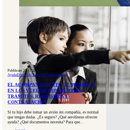
Pubblicato 27-11-2015
|
Aggiornato 02-10-2025
Ayuda
|
Educación, deporte & Salud
|
General
EL ACOMPAÑAMIENTO DE MENORES
EN LOS VUELOS: CONDICIONES,
TRÁMITES, REQUISITOS Y
CONTRATACIÓN
Si tu hijo debe tomar un avión sin compañía, es normal
que tengas dudas. ¿Es seguro? ¿Qué aerolíneas ofrecen
ayuda? ¿Qué documentos necesita? Para que…