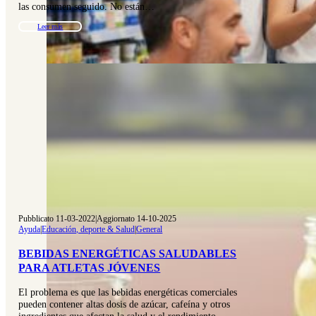
las consumen seguido. No están…
Leer más
Pubblicato 11-03-2022
|
Aggiornato 14-10-2025
Ayuda
|
Educación, deporte & Salud
|
General
BEBIDAS ENERGÉTICAS SALUDABLES
PARA ATLETAS JÓVENES
El problema es que las bebidas energéticas comerciales
pueden contener altas dosis de azúcar, cafeína y otros
ingredientes que afectan la salud y el rendimiento…