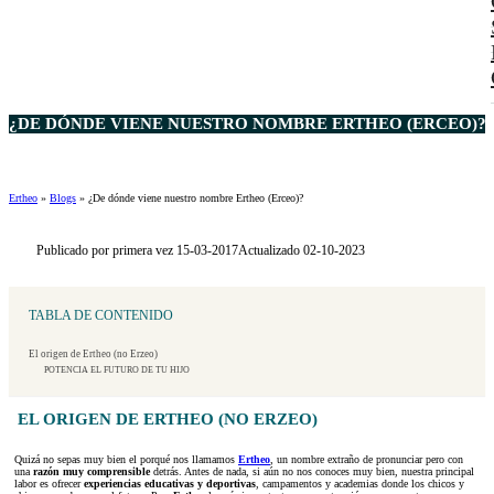
¿DE DÓNDE VIENE NUESTRO NOMBRE ERTHEO (ERCEO)?
Ertheo
»
Blogs
»
¿De dónde viene nuestro nombre Ertheo (Erceo)?
Publicado por primera vez 15-03-2017
Actualizado 02-10-2023
TABLA DE CONTENIDO
El origen de Ertheo (no Erzeo)
POTENCIA EL FUTURO DE TU HIJO
EL ORIGEN DE ERTHEO (NO ERZEO)
Quizá no sepas muy bien el porqué nos llamamos
Ertheo
, un nombre extraño de pronunciar pero con
una
razón muy comprensible
detrás. Antes de nada, si aún no nos conoces muy bien, nuestra principal
labor es ofrecer
experiencias educativas y deportivas
, campamentos y academias donde los chicos y