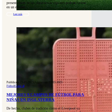
presentadores de las plataformas digitales podrán lucirse
en un evento…
Leer más
Pubblicato 23-01-2025
|
Aggiornato 07-03-2025
Fútbol
|
General
MEJORES 9 CAMPUS DE FÚTBOL PARA
NIÑAS EN INGLATERRA
De hecho, clubes de tradición como el Liverpool ya