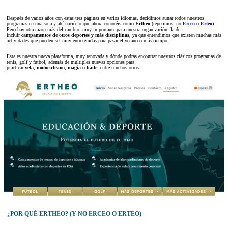
Después de varios años con estas tres páginas en varios idiomas, decidimos aunar todos nuestros
programas en una sola y ahí nació lo que ahora conocéis como
Ertheo
(repetimos, no
Erceo
o
Erteo
)
.
Pero hay otra razón más del cambio, muy importante para nuestra organización, la de
incluir
campamentos de otros deportes y más disciplinas
, ya que entendimos que existen muchas más
actividades que pueden ser muy entretenidas para pasar el verano o más tiempo.
Esta es nuestra nueva plataforma, muy renovada y dónde podrás encontrar nuestros clásicos programas de
tenis, golf y fútbol, además de múltiples nuevas opciones para
practicar
vela
,
motociclismo
,
magia
o
baile
, entre muchos otros.
¿POR QUÉ ERTHEO? (Y NO ERCEO O ERTEO)