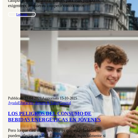
campus fútbol inglaterra, ideales para esos jugadores
exigentes que quieren competir contra otros…
Leer más
Pubblicato 23-04-2021
|
Aggiornato 15-10-2025
Ayuda
|
Educación, deporte & Salud
|
General
LOS PELIGROS DEL CONSUMO DE
BEBIDAS ENERGÉTICAS EN JÓVENES
Pero lo que casi nadie les dice es que estas bebidas
pueden afectar su salud física y mental, especialmente si