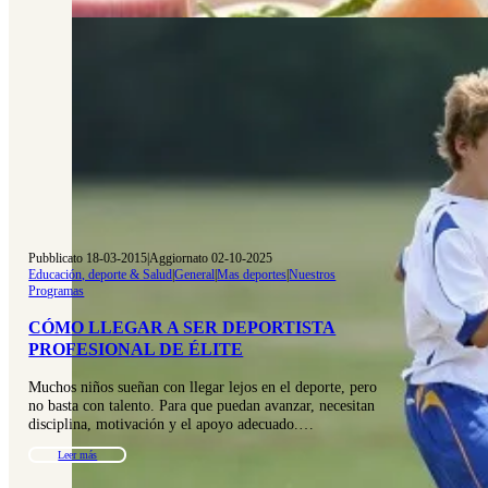
Pubblicato 18-03-2015
|
Aggiornato 02-10-2025
Educación, deporte & Salud
|
General
|
Mas deportes
|
Nuestros
Programas
CÓMO LLEGAR A SER DEPORTISTA
PROFESIONAL DE ÉLITE
Muchos niños sueñan con llegar lejos en el deporte, pero
no basta con talento. Para que puedan avanzar, necesitan
disciplina, motivación y el apoyo adecuado.…
Leer más