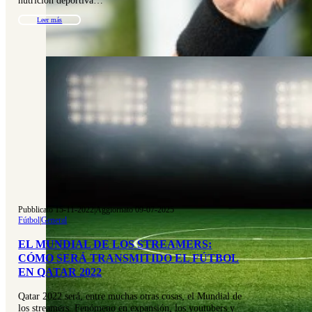
nutrición deportiva…
Leer más
Pubblicato 15-11-2022
|
Aggiornato 09-07-2025
Fútbol
|
General
EL MUNDIAL DE LOS STREAMERS:
CÓMO SERÁ TRANSMITIDO EL FÚTBOL
EN QATAR 2022
Qatar 2022 será, entre muchas otras cosas, el Mundial de
los streamers. Fenómeno en expansión, los youtubers y