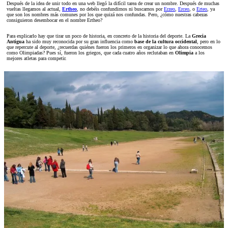
Después de la idea de unir todo en una web llegó la difícil tarea de crear un nombre. Después de muchas
vueltas llegamos al actual,
Ertheo
, no debéis confundirnos ni buscarnos por
Erzeo
,
Erceo
, o
Erteo
, ya
que son los nombres más comunes por los que quizá nos confundas. Pero, ¿cómo nuestras cabezas
consiguieron desembocar en el nombre Ertheo?
Para explicarlo hay que tirar un poco de historia, en concreto de la historia del deporte. La
Grecia
Antigua
ha sido muy reconocida por su gran influencia como
base de la cultura occidental
, pero en lo
que repercute al deporte, ¿recuerdas quiénes fueron los primeros en organizar lo que ahora conocemos
como Olimpiadas? Pues sí, fueron los griegos, que cada cuatro años reclutaban en
Olimpia
a los
mejores atletas para competir.