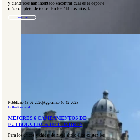
y científicos han intentado encontrar cuál es el deporte
más completo de todos. En los últimos años, la…
Leer más
Pubblicato 13-02-2026
|
Aggiornato 16-12-2025
Fútbol
|
General
MEJORES 6 CAMPAMENTOS DE
FÚTBOL CERCA DE LONDRES
Para los chicos y chicas de nivel alto o élite existen los