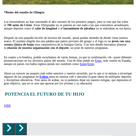
*Restos del estadio de Olimpia
Los historiadores no han concretado el año concreto de los primeros juegos, pero se cree que fue sobre
el
700 antes de Cristo
. Estas Olimpiadas no se parecen en casi nada a las que conocemos actualmente,
aunque deportes como el
salto de longitud
o el
lanzamiento de jabalina
ya se realizaban en esa época.
Después de esta pequeña lección de historia del mundo, quizá puedas entender de dónde viene nuestra
marca. El nombre elegido fue una palabra que parece provenir del griego y el logo es un
joven con una
corona clásica de hojas
muy característica de la Antigua Grecia. Con este detalle buscamos plasmar
la
relación de nuestra organización con el deporte
, un pilar de nuestros programas.
En cuanto a la fonética, podrás escucharnos de varias formas, ya que la combinación «th» posee diferente
pronunciaciones en los distintos países del mundo. Una de ellas puede ser
Erteo
, más común en España,
aunque en países con habla inglesa quizás nos nombren como
Erzeo
/
Erceo
.
Ahora ya conoces un poquito más sobre nuestros y nuestro recorrido, por lo que si te animas a investigar
algunos de los programas de
Ertheo
entra en nuestra web y descubre la gran oferta de múltiples deportes
y disciplinas educativas. Pero antes de acabar, no te podemos dejar sin nuestro eslogan, que representa el
gran objetivo, que no es otro que apostar por los jóvenes y su educación.
POTENCIA EL FUTURO DE TU HIJO
WEB