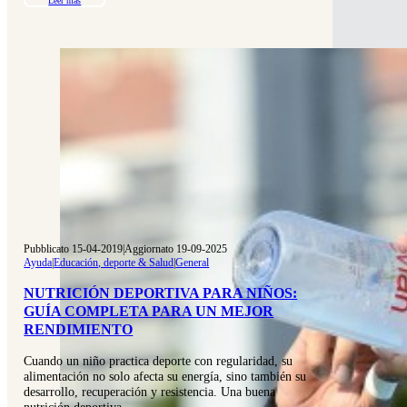
Leer más
Pubblicato 15-04-2019
|
Aggiornato 19-09-2025
Ayuda
|
Educación, deporte & Salud
|
General
NUTRICIÓN DEPORTIVA PARA NIÑOS:
GUÍA COMPLETA PARA UN MEJOR
RENDIMIENTO
Cuando un niño practica deporte con regularidad, su
alimentación no solo afecta su energía, sino también su
desarrollo, recuperación y resistencia. Una buena