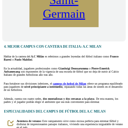
Saint-
Germain
4. MEJOR CAMPUS CON CANTERA DE ITALIA: A.C MILAN
Hablar de la cantera del
A.C Milán
es referirnos a grandes leyendas del fútbol italiano como
Franco
Baresi
o
Paolo Maldini
.
En la actualidad, jugadores profesionales como
Gianluigi Donnarumma
o
Pierre-Emerick
Aubameyang
son exponentes de la vigencia de una escuela de fútbol que no deja de nutrir al Calcio
Italiano de grandes futbolistas año tras año.
Para fortalecer sus divisiones inferiores, el
campus de futbol de Milan
ofrece un programa equilibrado
para jugadores de
nivel principiante a intermedio
, repasando todas las áreas de interés en el desarrollo
de un futbolista.
Además, cuenta con cuatro sedes,
dos montañosas y dos cercanas a la playa
. De esta manera, los
padres y el jugador podrán elegir el ambiente que sea más conveniente para entrenar.
ESPECIALIDADES DEL CAMPUS DE FÚTBOL DEL A.C MILAN
Aventura de verano:
Este campamento sirve como excusa perfecta para entrenar fútbol y
disfrutar de impresionantes paisajes italianos, viviendo una experiencia inigualable de verano
en el país.