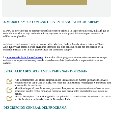
3. MEJOR CAMPUS CON CANTERA EN FRANCIA: PSG ACADEMY
El PSG es otro club que ha apostado muchísimo por su cantera a lo largo de su historia, más allá que en
estos últimos años se haya dedicado a fichar jugadores de todas partes del mundo para aumentar la
calidad de su plantilla.
Jugadores actuales como Kingsley Coman, Mike Maignan, Ferland Mendy, Adrien Rabiot o Warren
Zaire-Emery han pasado por las divisiones inferiores del club parisino, todos con experiencia en la
selección francesa y en las más grandes ligas del continente europeo.
La
academia de Paris Saint-Germain
ofrece a los chicos programas de una a dos semanas en los que
enriquecer su repertorio técnico y sacarle provecho a sus habilidades desde el aspecto táctico en los
partidos.
ESPECIALIDADES DEL CAMPUS PARIS SAINT-GERMAIN
Alto Rendimiento: Los chicos entrenan en las instalaciones del Centro Internacional de Alto
Rendimiento de Val d’Oise en París, con todos los implementos tecnológicos y modernos para
el desarrollo de los chicos.
Modalidad especial para delanteros y porteros: Los jóvenes que quieran desempeñarse en estas
posiciones pueden recibir formación específica para ocupar estos importantes roles dentro del
campo.
Visita a Disneyland: Las visitas guiadas son prioridad en esta experiencia y ofrecen a los chicos
un día de visita a las instalaciones de Disneyland París.
DESCRIPCIÓN GENERAL DEL PROGRAMA