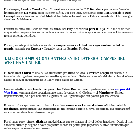
Por ejemplo,
Lamine Yamal
y
Pau Cubarsí
son canteranos del
F.C Barcelona
por haberse formado
íntegramente en
La Masía
desde que eran niños. Por otro lado, futbolistas como
Raúl Asencio
o
Dani
Carvajal
son canteranos del
Real Madrid
tras haberse formado en la Fábrica, escuela del club merengue
situada en
Valdebebas
.
Entrenar en estos semilleros de estrellas
puede ser muy beneficioso para tu hijo
. Y lo mejor de todo
es que estos campamentos son accesibles y abren plazas en distintas épocas del año para reclutar a nuevas
futuras estrellas del fútbol.
Por eso, en este post te hablaremos de los
campamentos de fútbol
con
mejor cantera de todo el
mundo
; pasando por
Europa
y llegando hasta los
Estados Unidos
.
1. MEJOR CAMPUS CON CANTERA EN INGLATERRA: CAMPUS DEL
WEST HAM UNITED.
El
West Ham United
es uno de los clubes más prolíficos de toda la
Premier League
en cuanto a la
formación de jugadores, con grandes estrellas que son desarrolladas en la escuela del club y dan el salto a
clubes de mayor envergadura de la liga y otros países de Europa.
Grandes estrellas como
Frank Lampard, Joe Cole
o
Rio Ferdinand
pertenecieron a los
campus del
West Ham
, consagrándose posteriormente como leyendas en el
Chelsea
y el
Manchester United
,
respectivamente, solo por nombrar a algunos de los jugadores que han pasado por esta cantera.
En cuanto al campamento, este ofrece a los chicos
entrenar en las instalaciones oficiales del club
londinense
, representando una experiencia lo más cercana posible al nivel profesional que permanecerá
en sus retinas durante muchísimo tiempo.
Por si fuera poco, ofrecen
distintas modalidades
que se adaptan al nivel de los jugadores. Desde el más
alto rendimiento y exigencia hasta programas menos exigentes para jugadores de nivel intermedio que
recién vayan comenzando sus carreras.