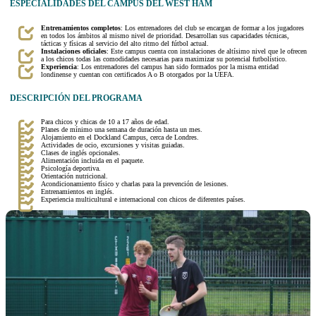
ESPECIALIDADES DEL CAMPUS DEL WEST HAM
Entrenamientos completos
: Los entrenadores del club se encargan de formar a los jugadores
en todos los ámbitos al mismo nivel de prioridad. Desarrollan sus capacidades técnicas,
tácticas y físicas al servicio del alto ritmo del fútbol actual.
Instalaciones oficiales
: Este campus cuenta con instalaciones de altísimo nivel que le ofrecen
a los chicos todas las comodidades necesarias para maximizar su potencial futbolístico.
Experiencia
: Los entrenadores del campus han sido formados por la misma entidad
londinense y cuentan con certificados A o B otorgados por la UEFA.
DESCRIPCIÓN DEL PROGRAMA
Para chicos y chicas de 10 a 17 años de edad.
Planes de mínimo una semana de duración hasta un mes.
Alojamiento en el Dockland Campus, cerca de Londres.
Actividades de ocio, excursiones y visitas guiadas.
Clases de inglés opcionales.
Alimentación incluida en el paquete.
Psicología deportiva.
Orientación nutricional.
Acondicionamiento físico y charlas para la prevención de lesiones.
Entrenamientos en inglés.
Experiencia multicultural e internacional con chicos de diferentes países.