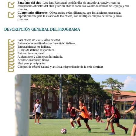
Para fans del club
: Los fans Rossoneri tendrán días de ensueño al convivir con los
entrenadores oficiales del club y recibir charlas sobre los valores históricos del equipo y sus
triunfos.
Cuatro sedes diferentes
: Ofrece cuatro sedes diferentes, con instalaciones preparadas
específicamente para la estancia de los chicos, con múltiples campos de fútbol y áreas
comunes.
DESCRIPCIÓN GENERAL DEL PROGRAMA
Para chicos de 7 a 17 años de edad.
Entrenadores certificados por la entidad italiana.
Entrenamientos en italiano.
Clases de italiano disponibles.
Entorno internacional.
Alojamiento y alimentación incluida.
Acondicionamiento físico.
Ideal para principiantes.
Campos de césped natural y artificial (dependiendo de la sede elegida).