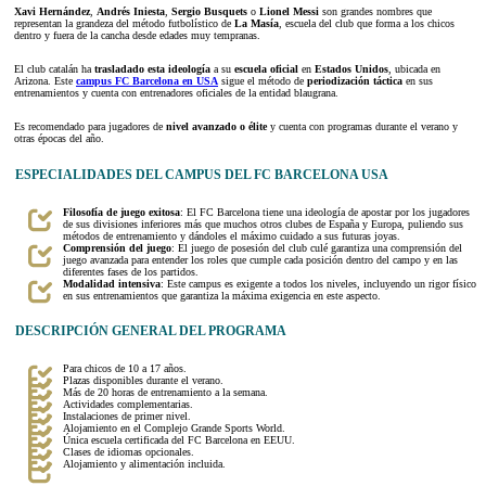
Xavi Hernández
,
Andrés Iniesta
,
Sergio Busquets
o
Lionel Messi
son grandes nombres que
representan la grandeza del método futbolístico de
La Masía
, escuela del club que forma a los chicos
dentro y fuera de la cancha desde edades muy tempranas.
El club catalán ha
trasladado esta ideología
a su
escuela oficial
en
Estados Unidos
, ubicada en
Arizona. Este
campus FC Barcelona en USA
sigue el método de
periodización táctica
en sus
entrenamientos y cuenta con entrenadores oficiales de la entidad blaugrana.
Es recomendado para jugadores de
nivel avanzado o élite
y cuenta con programas durante el verano y
otras épocas del año.
ESPECIALIDADES DEL CAMPUS DEL FC BARCELONA USA
Filosofía de juego exitosa
: El FC Barcelona tiene una ideología de apostar por los jugadores
de sus divisiones inferiores más que muchos otros clubes de España y Europa, puliendo sus
métodos de entrenamiento y dándoles el máximo cuidado a sus futuras joyas.
Comprensión del juego
: El juego de posesión del club culé garantiza una comprensión del
juego avanzada para entender los roles que cumple cada posición dentro del campo y en las
diferentes fases de los partidos.
Modalidad intensiva
: Este campus es exigente a todos los niveles, incluyendo un rigor físico
en sus entrenamientos que garantiza la máxima exigencia en este aspecto.
DESCRIPCIÓN GENERAL DEL PROGRAMA
Para chicos de 10 a 17 años.
Plazas disponibles durante el verano.
Más de 20 horas de entrenamiento a la semana.
Actividades complementarias.
Instalaciones de primer nivel.
Alojamiento en el Complejo Grande Sports World.
Única escuela certificada del FC Barcelona en EEUU.
Clases de idiomas opcionales.
Alojamiento y alimentación incluida.