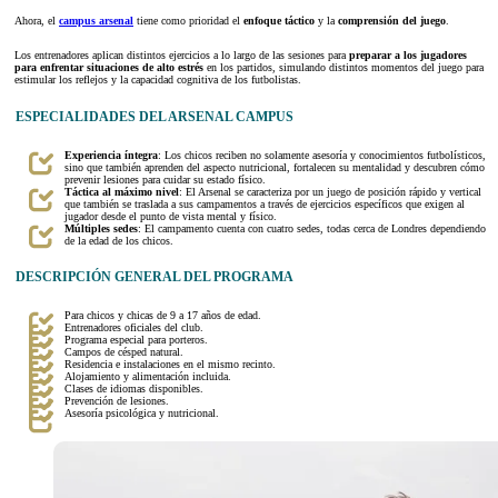
Ahora, el
campus arsenal
tiene como prioridad el
enfoque táctico
y la
comprensión del juego
.
Los entrenadores aplican distintos ejercicios a lo largo de las sesiones para
preparar a los jugadores
para enfrentar situaciones de alto estrés
en los partidos, simulando distintos momentos del juego para
estimular los reflejos y la capacidad cognitiva de los futbolistas.
ESPECIALIDADES DEL ARSENAL CAMPUS
Experiencia íntegra
: Los chicos reciben no solamente asesoría y conocimientos futbolísticos,
sino que también aprenden del aspecto nutricional, fortalecen su mentalidad y descubren cómo
prevenir lesiones para cuidar su estado físico.
Táctica al máximo nivel
: El Arsenal se caracteriza por un juego de posición rápido y vertical
que también se traslada a sus campamentos a través de ejercicios específicos que exigen al
jugador desde el punto de vista mental y físico.
Múltiples sedes
: El campamento cuenta con cuatro sedes, todas cerca de Londres dependiendo
de la edad de los chicos.
DESCRIPCIÓN GENERAL DEL PROGRAMA
Para chicos y chicas de 9 a 17 años de edad.
Entrenadores oficiales del club.
Programa especial para porteros.
Campos de césped natural.
Residencia e instalaciones en el mismo recinto.
Alojamiento y alimentación incluida.
Clases de idiomas disponibles.
Prevención de lesiones.
Asesoría psicológica y nutricional.