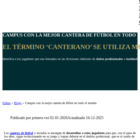
CAMPUS CON LA MEJOR
CANTERA DE FÚTBOL
EN TODO E
EL TÉRMINO ‘CANTERANO’ SE UTILIZA M
Identifica a los jugadores que son formados en las divisiones inferiores de
clubes profesionales
o
institucio
Ertheo
»
Blogs
»
Campus con la mejor cantera de fútbol en todo el mundo
Publicado por primera vez 02-01-2026
Actualizado 16-12-2025
Los
campus de fútbol
y escuelas se encargan de
desarrollar a estos jugadores
para que, con el paso de
los años, sigan evolucionando en su juego y logren debutar en el ámbito profesional, que es el sueño de
muchos niños que se dedicaron desde muy pequeños al deporte.