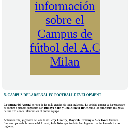
información
sobre el
Campus de
fútbol del A.C
Milan
5. CAMPUS DEL ARSENAL FC FOOTBALL DEVELOPMENT
La
cantera del Arsenal
es otra de las más grandes de toda Inglaterra. La entidad gunner se ha encargado
de formar a grandes jugadores con
Bukayo Saka
y
Emile Smith-Rowe
como las principales insignias
de sus divisiones inferiores en el primer equipo.
Anteriormente, jugadores de la talla de
Serge Gnabry
,
Wojciech Szczesny
o
Alex Iwobi
también
formaron parte de la cantera del Arsenal, futbolistas que también han logrado triunfar fuera de tierras
inglesas.