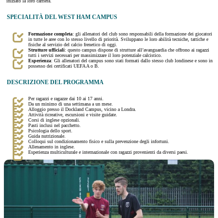
iniziato la loro carriera.
SPECIALITÀ DEL WEST HAM CAMPUS
Formazione completa
: gli allenatori del club sono responsabili della formazione dei giocatori
in tutte le aree con lo stesso livello di priorità. Sviluppano le loro abilità tecniche, tattiche e
fisiche al servizio del calcio frenetico di oggi.
Strutture ufficiali
: questo campus dispone di strutture all’avanguardia che offrono ai ragazzi
tutti i servizi necessari per massimizzare il loro potenziale calcistico.
Esperienza
: Gli allenatori del campus sono stati formati dallo stesso club londinese e sono in
possesso dei certificati UEFA A o B.
DESCRIZIONE DEL PROGRAMMA
Per ragazzi e ragazze dai 10 ai 17 anni.
Da un minimo di una settimana a un mese.
Alloggio presso il Dockland Campus, vicino a Londra.
Attività ricreative, escursioni e visite guidate.
Corsi di inglese opzionali.
Pasti inclusi nel pacchetto.
Psicologia dello sport.
Guida nutrizionale.
Colloqui sul condizionamento fisico e sulla prevenzione degli infortuni.
Allenamento in inglese.
Esperienza multiculturale e internazionale con ragazzi provenienti da diversi paesi.