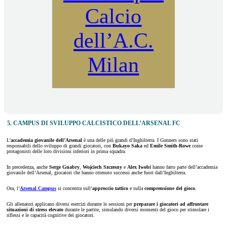
Calcio
dell’A.C.
Milan
5. CAMPUS DI SVILUPPO CALCISTICO DELL’ARSENAL FC
L’
accademia giovanile dell’Arsenal
è una delle più grandi d’Inghilterra. I Gunners sono stati
responsabili dello sviluppo di grandi giocatori, con
Bukayo Saka
ed
Emile Smith-Rowe
come
protagonisti delle loro divisioni inferiori in prima squadra.
In precedenza, anche
Serge Gnabry
,
Wojciech Szczesny
e
Alex Iwobi
hanno fatto parte dell’accademia
giovanile dell’Arsenal, giocatori che hanno ottenuto successi anche fuori dall’Inghilterra.
Ora, l’
Arsenal Campus
si concentra sull’
approccio tattico
e sulla
comprensione del gioco
.
Gli allenatori applicano diversi esercizi durante le sessioni per
preparare i giocatori ad affrontare
situazioni di stress elevato
durante le partite, simulando diversi momenti del gioco per stimolare i
riflessi e le capacità cognitive dei giocatori.