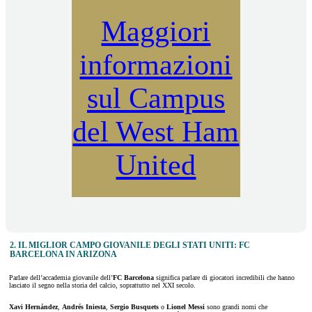
Maggiori
informazioni
sul Campus
del West Ham
United
2. IL MIGLIOR CAMPO GIOVANILE DEGLI STATI UNITI: FC
BARCELONA IN ARIZONA
Parlare dell’accademia giovanile dell’
FC Barcelona
significa parlare di giocatori incredibili che hanno
lasciato il segno nella storia del calcio, soprattutto nel XXI secolo.
Xavi Hernández
,
Andrés Iniesta
,
Sergio Busquets
o
Lionel Messi
sono grandi nomi che