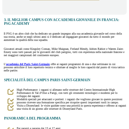
3. IL MIGLIOR CAMPUS CON ACCADEMIA GIOVANILE IN FRANCIA:
PSG ACADEMY
Il PSG è un altro club che ha dedicato un grande impegno alla sua accademia giovanile nel corso della
sua storia, anche se negli ultimi anni si è dedicato ad ingaggiare giocatori da tutto il mondo per
aumentare la qualità della sua squadra.
Giocatori attuali come Kingsley Coman, Mike Maignan, Ferland Mendy, Adrien Rabiot e Warren Zaire-
Emery sono tutti passati per le giovanili del club parigino, tutti con esperienza nella nazionale francese e
nei maggiori campionati del continente europeo.
L’
accademia del Paris Saint-Germain
offre ai ragazzi programmi di una o due settimane in cui
possono arricchire il loro repertorio tecnico e sfruttare al meglio le loro capacità dal punto di vista tattico
nelle partite.
SPECIALITÀ DEL CAMPUS PARIS SAINT-GERMAIN
High Performance: i ragazzi si allenano nelle strutture del Centro Internazionale High
Performance di Val d’Oise a Parigi, con tutti gli strumenti tecnologici e moderni per lo
sviluppo dei ragazzi.
Modalità speciali per attaccanti e portieri: i ragazzi che vogliono giocare in queste posizioni
possono ricevere una formazione specifica per ricoprire questi importanti ruoli in campo.
Visita a Disneyland: le visite guidate sono una priorità in questa esperienza e offrono ai ragazzi
una visita di un giorno alle strutture di Disneyland Paris.
PANORAMICA DEL PROGRAMMA
Per ragazzi e ragazze dai 13 ai 17 anni.