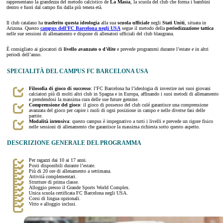
rappresentano la grandezza del metodo calcistico de
La Masía
, la scuola del club che forma i bambini
dentro e fuori dal campo fin dalla più tenera età.
Il club catalano ha
trasferito questa ideologia
alla sua
scuola ufficiale
negli
Stati Uniti
, situata in
Arizona. Questo
campus dell’FC Barcelona negli USA
segue il metodo della
periodizzazione tattica
nelle sue sessioni di allenamento e dispone di allenatori ufficiali del club blaugrana.
È consigliato ai giocatori di
livello avanzato o d’élite
e prevede programmi durante l’estate e in altri
periodi dell’anno.
SPECIALITÀ DEL CAMPUS FC BARCELONA USA
Filosofia di gioco di successo
: l’FC Barcelona ha l’ideologia di investire nei suoi giovani
calciatori più di molti altri club in Spagna e in Europa, affinando i suoi metodi di allenamento
e prendendosi la massima cura delle sue future gemme.
Comprensione del gioco
: il gioco di possesso del club culé garantisce una comprensione
avanzata del gioco per capire i ruoli di ogni posizione in campo e nelle diverse fasi delle
partite.
Modalità intensiva
: questo campus è impegnativo a tutti i livelli e prevede un rigore fisico
nelle sessioni di allenamento che garantisce la massima richiesta sotto questo aspetto.
DESCRIZIONE GENERALE DEL PROGRAMMA
Per ragazzi dai 10 ai 17 anni.
Posti disponibili durante l’estate.
Più di 20 ore di allenamento a settimana.
Attività complementari.
Strutture di prima classe.
Alloggio presso il Grande Sports World Complex.
Unica scuola certificata FC Barcelona negli USA.
Corsi di lingua opzionali.
Vitto e alloggio inclusi.