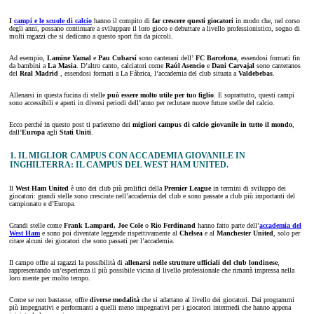
I
campi e le scuole di calcio
hanno il compito di
far crescere questi giocatori
in modo che, nel corso
degli anni, possano continuare a sviluppare il loro gioco e debuttare a livello professionistico, sogno di
molti ragazzi che si dedicano a questo sport fin da piccoli.
Ad esempio,
Lamine Yamal
e
Pau Cubarsí
sono canterani dell’
FC Barcelona
, essendosi formati fin
da bambini a
La Masia
. D’altro canto, calciatori come
Raúl Asencio
e
Dani Carvajal
sono canteranos
del
Real Madrid
, essendosi formati a La Fábrica, l’accademia del club situata a
Valdebebas
.
Allenarsi in questa fucina di stelle
può essere molto utile per tuo figlio
. E soprattutto, questi campi
sono accessibili e aperti in diversi periodi dell’anno per reclutare nuove future stelle del calcio.
Ecco perché in questo post ti parleremo dei
migliori
campus di calcio
giovanile in tutto il mondo
,
dall’
Europa
agli
Stati Uniti
.
1. IL MIGLIOR CAMPUS CON ACCADEMIA GIOVANILE IN
INGHILTERRA: IL CAMPUS DEL WEST HAM UNITED.
Il
West Ham United
è uno dei club più prolifici della
Premier League
in termini di sviluppo dei
giocatori: grandi stelle sono cresciute nell’accademia del club e sono passate a club più importanti del
campionato e d’Europa.
Grandi stelle come
Frank Lampard, Joe Cole
o
Rio Ferdinand
hanno fatto parte dell’
accademia del
West Ham
e sono poi diventate leggende rispettivamente al
Chelsea
e al
Manchester United
, solo per
citare alcuni dei giocatori che sono passati per l’accademia.
Il campo offre ai ragazzi la possibilità di
allenarsi nelle strutture ufficiali del club londinese
,
rappresentando un’esperienza il più possibile vicina al livello professionale che rimarrà impressa nella
loro mente per molto tempo.
Come se non bastasse, offre
diverse modalità
che si adattano al livello dei giocatori. Dai programmi
più impegnativi e performanti a quelli meno impegnativi per i giocatori intermedi che hanno appena