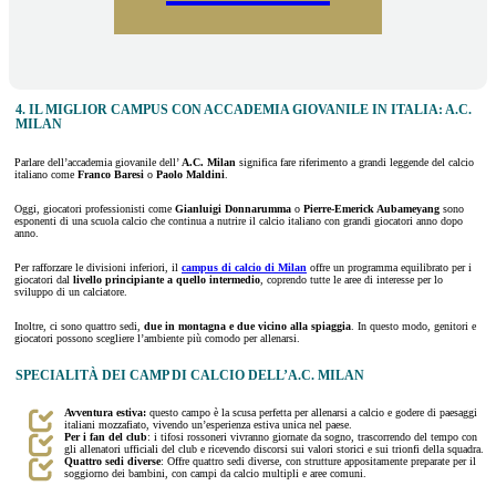
4. IL MIGLIOR CAMPUS CON ACCADEMIA GIOVANILE IN ITALIA: A.C.
MILAN
Parlare dell’accademia giovanile dell’
A.C. Milan
significa fare riferimento a grandi leggende del calcio
italiano come
Franco Baresi
o
Paolo Maldini
.
Oggi, giocatori professionisti come
Gianluigi Donnarumma
o
Pierre-Emerick Aubameyang
sono
esponenti di una scuola calcio che continua a nutrire il calcio italiano con grandi giocatori anno dopo
anno.
Per rafforzare le divisioni inferiori, il
campus di calcio di Milan
offre un programma equilibrato per i
giocatori dal
livello principiante a quello intermedio
, coprendo tutte le aree di interesse per lo
sviluppo di un calciatore.
Inoltre, ci sono quattro sedi,
due in montagna e due vicino alla spiaggia
. In questo modo, genitori e
giocatori possono scegliere l’ambiente più comodo per allenarsi.
SPECIALITÀ DEI CAMP DI CALCIO DELL’A.C. MILAN
Avventura estiva:
questo campo è la scusa perfetta per allenarsi a calcio e godere di paesaggi
italiani mozzafiato, vivendo un’esperienza estiva unica nel paese.
Per i fan del club
: i tifosi rossoneri vivranno giornate da sogno, trascorrendo del tempo con
gli allenatori ufficiali del club e ricevendo discorsi sui valori storici e sui trionfi della squadra.
Quattro sedi diverse
: Offre quattro sedi diverse, con strutture appositamente preparate per il
soggiorno dei bambini, con campi da calcio multipli e aree comuni.