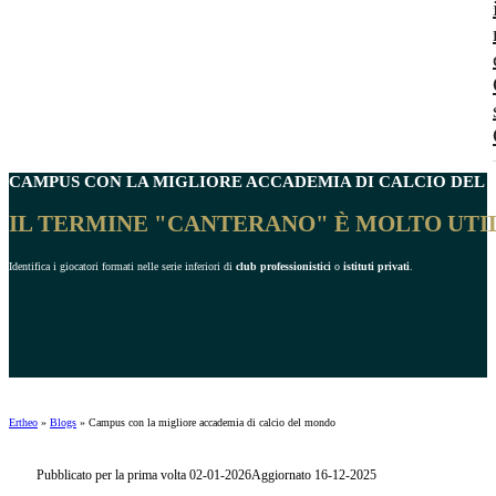
CAMPUS CON LA
MIGLIORE ACCADEMIA DI CALCIO
DEL 
IL TERMINE "CANTERANO" È MOLTO UTI
Identifica i giocatori formati nelle serie inferiori di
club professionistici
o
istituti privati
.
Ertheo
»
Blogs
»
Campus con la migliore accademia di calcio del mondo
Pubblicato per la prima volta 02-01-2026
Aggiornato 16-12-2025