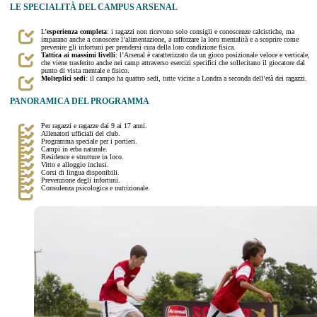
LE SPECIALITÀ DEL CAMPUS ARSENAL
L’
esperienza completa
: i ragazzi non ricevono solo consigli e conoscenze calcistiche, ma
imparano anche a conoscere l’alimentazione, a rafforzare la loro mentalità e a scoprire come
prevenire gli infortuni per prendersi cura della loro condizione fisica.
Tattica ai massimi livelli
: l’Arsenal è caratterizzato da un gioco posizionale veloce e verticale,
che viene trasferito anche nei camp attraverso esercizi specifici che sollecitano il giocatore dal
punto di vista mentale e fisico.
Molteplici sedi
: il campo ha quattro sedi, tutte vicine a Londra a seconda dell’età dei ragazzi.
PANORAMICA DEL PROGRAMMA
Per ragazzi e ragazze dai 9 ai 17 anni.
Allenatori ufficiali del club.
Programma speciale per i portieri.
Campi in erba naturale.
Residence e strutture in loco.
Vitto e alloggio inclusi.
Corsi di lingua disponibili.
Prevenzione degli infortuni.
Consulenza psicologica e nutrizionale.