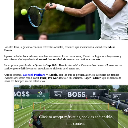
Por otro lado, siguiendo con más referentes actuales, tenemos que mencionar al canadiense
Milos
Raonic
.
A pesar de haber batallado con muchas lesiones en los últimos años, Raonic ha logrado sobreponerse y
este mismo año logró
batir el récord de cantidad de aces
en un partido a
tres sets
.
En su primer partido de la
Queen’s Cup 2024
, Raonic despachó a Cameron Norrie con
47 aces
, en un
partido que se definió con un emocionante tiebreak en el tercer set.
Ambos tenistas,
Mpetshi Perricard
y
Raonic
, son los que se perfilan a ser los sucesores de grandes
leyendas del saque como
John Isner
,
Ivo Karlovic
o el mismísimo
Roger Federer
, que es tercero de
todos los tiempos en esa estadística.
Click to accept márketing cookies and enable
this content