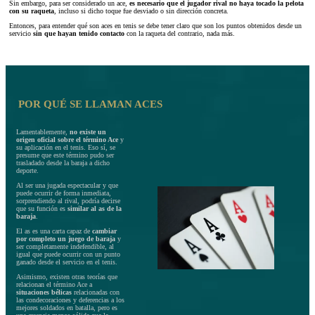
Sin embargo, para ser considerado un ace,
es necesario que el jugador rival no haya tocado la pelota
con su raqueta
, incluso si dicho toque fue desviado o sin dirección concreta.
Entonces, para entender qué son aces en tenis se debe tener claro que son los puntos obtenidos desde un
servicio
sin que hayan tenido contacto
con la raqueta del contrario, nada más.
POR QUÉ SE LLAMAN ACES
Lamentablemente,
no existe un
origen oficial sobre el término Ace
y
su aplicación en el tenis. Eso sí, se
presume que este término pudo ser
trasladado desde la baraja a dicho
deporte.
Al ser una jugada espectacular y que
puede ocurrir de forma inmediata,
sorprendiendo al rival, podría decirse
que su función es
similar al as de la
baraja
.
El as es una carta capaz de
cambiar
por completo un juego de baraja
y
ser completamente indefendible, al
igual que puede ocurrir con un punto
ganado desde el servicio en el tenis.
Asimismo, existen otras teorías que
relacionan el término Ace a
situaciones bélicas
relacionadas con
las condecoraciones y deferencias a los
mejores soldados en batalla, pero es