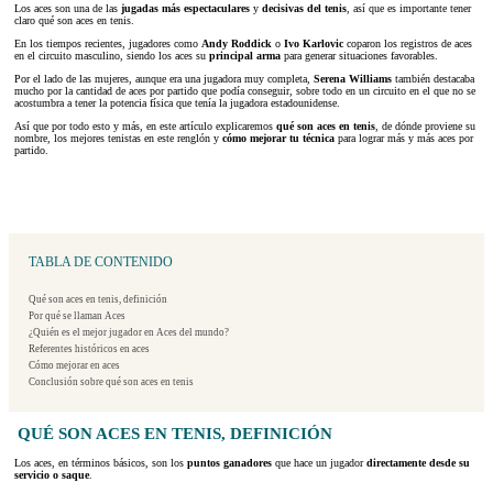
Los aces son una de las
jugadas más espectaculares
y
decisivas del tenis
, así que es importante tener
claro qué son aces en tenis.
En los tiempos recientes, jugadores como
Andy Roddick
o
Ivo Karlovic
coparon los registros de aces
en el circuito masculino, siendo los aces su
principal arma
para generar situaciones favorables.
Por el lado de las mujeres, aunque era una jugadora muy completa,
Serena Williams
también destacaba
mucho por la cantidad de aces por partido que podía conseguir, sobre todo en un circuito en el que no se
acostumbra a tener la potencia física que tenía la jugadora estadounidense.
Así que por todo esto y más, en este artículo explicaremos
qué son aces en tenis
, de dónde proviene su
nombre, los mejores tenistas en este renglón y
cómo mejorar tu técnica
para lograr más y más aces por
partido.
TABLA DE CONTENIDO
Qué son aces en tenis, definición
Por qué se llaman Aces
¿Quién es el mejor jugador en Aces del mundo?
Referentes históricos en aces
Cómo mejorar en aces
Conclusión sobre qué son aces en tenis
QUÉ SON ACES EN TENIS, DEFINICIÓN
Los aces, en términos básicos, son los
puntos ganadores
que hace un jugador
directamente desde su
servicio o saque
.