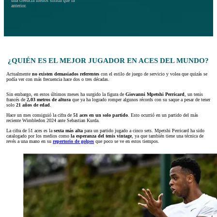
una creencia menos sólida que la
anterior.
¿QUIÉN ES EL MEJOR JUGADOR EN ACES DEL MUNDO?
Actualmente
no existen demasiados referentes
con el estilo de juego de servicio y volea que quizás se
podía ver con más frecuencia hace dos o tres décadas.
Sin embargo, en estos últimos meses ha surgido la figura de
Giovanni Mpetshi Perricard
, un tenis
francés de
2,03 metros de altura
que ya ha logrado romper algunos récords con su saque a pesar de tener
solo
21 años de edad
.
Hace un mes consiguió la cifra de
51 aces en un solo partido
. Esto ocurrió en un partido del más
reciente Wimbledon 2024 ante Sebastian Kurda.
La cifra de 51 aces es la
sexta más alta
para un partido jugado a cinco sets. Mpetshi Perricard ha sido
catalogado por los medios como
la esperanza del tenis vintage
, ya que también tiene una técnica de
revés a una mano en su
repertorio de golpes
que poco se ve en estos tiempos.