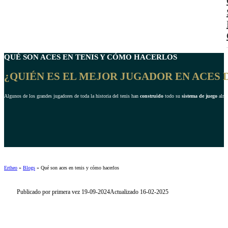
QUÉ SON
ACES EN TENIS
Y CÓMO HACERLOS
¿QUIÉN ES EL MEJOR JUGADOR EN ACES
Algunos de los grandes jugadores de toda la historia del tenis han
construido
todo su
sistema de juego
alre
Ertheo
»
Blogs
»
Qué son aces en tenis y cómo hacerlos
Publicado por primera vez 19-09-2024
Actualizado 16-02-2025