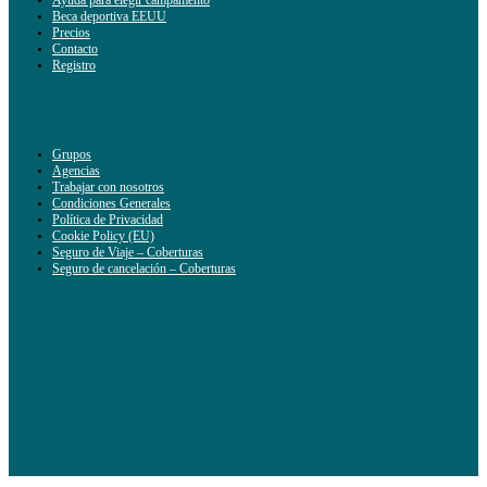
Ayuda para elegir campamento
Beca deportiva EEUU
Precios
Contacto
Registro
Grupos
Agencias
Trabajar con nosotros
Condiciones Generales
Política de Privacidad
Cookie Policy (EU)
Seguro de Viaje – Coberturas
Seguro de cancelación – Coberturas