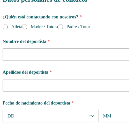
d
¿Quién está contactando con nosotros?
*
e
c
Atleta
Madre / Tutora
Padre / Tutor
o
n
M
Nombre del deportista
*
a
d
r
e
/
Apellidos del deportista
*
P
a
d
r
e
/
Fecha de nacimiento del deportista
*
T
u
t
o
r