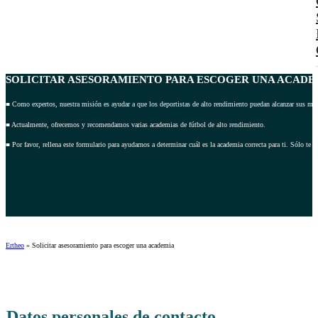
SOLICITAR ASESORAMIENTO
PARA ESCOGER UNA ACADEM
■ Como expertos, nuestra misión es ayudar a que los deportistas de alto rendimiento puedan alcanzar sus met
■ Actualmente, ofrecemos y recomendamos varias academias de fútbol de alto rendimiento.
■ Por favor, rellena este formulario para ayudarnos a determinar cuál es la academia correcta para ti. Sólo te
Ertheo
»
Solicitar asesoramiento para escoger una academia
Datos personales de contacto