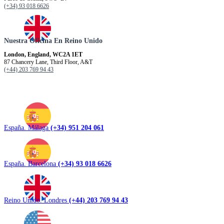
(+34) 93 018 6626
Nuestra Oficina En Reino Unido
London, England, WC2A 1ET
87 Chancery Lane, Third Floor, A&T
(+44) 203 769 94 43
España. Málaga
(+34) 951 204 061
España. Barcelona
(+34) 93 018 6626
Reino Unido. Londres
(+44) 203 769 94 43