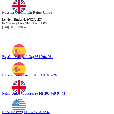
Nuestra Oficina En Reino Unido
London, England, WC2A 1ET
87 Chancery Lane, Third Floor, A&T
(+44) 203 769 94 43
España. Málaga
(+34) 951 204 061
España. Barcelona
(+34) 93 018 6626
Reino Unido. Londres
(+44) 203 769 94 43
USA. Boston
(+1) 857 208 72 49