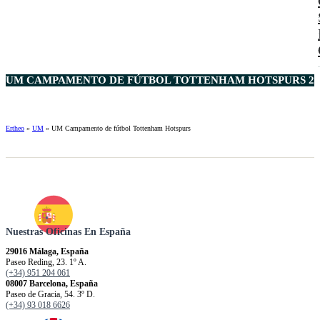
UM CAMPAMENTO DE FÚTBOL TOTTENHAM HOTSPURS 20
Ertheo
»
UM
»
UM Campamento de fútbol Tottenham Hotspurs
Nuestras Oficinas En España
29016 Málaga, España
Paseo Reding, 23. 1º A.
(+34) 951 204 061
08007 Barcelona, España
Paseo de Gracia, 54. 3º D.
(+34) 93 018 6626