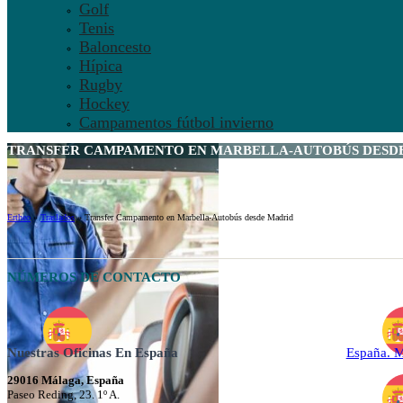
Golf
Tenis
Baloncesto
Hípica
Rugby
Hockey
Campamentos fútbol invierno
TRANSFER CAMPAMENTO EN MARBELLA-AUTOBÚS DESDE
Ertheo
»
Traslados
»
Transfer Campamento en Marbella-Autobús desde Madrid
NÚMEROS DE CONTACTO
Nuestras Oficinas En España
España. 
29016 Málaga, España
Paseo Reding, 23. 1º A.