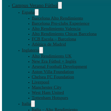
Campus Verano Fútbol
España
Barcelona Alto Rendimiento
Barcelona Pro-clubs Experience
Alto Rendimiento Valencia
Alto Rendimiento Chicas Barcelona
FCB Escola – Barcelona
Atlético de Madrid
Inglaterra
Alto Rendimiento UK
New Era Fútbol + Inglés
Arsenal Football Development
Aston Villa Foundation
Chelsea FC Foundation
Liverpool
Manchester City
West Ham United
Tottenham Hotspurs
Italia
Italia – Alto Rendimiento