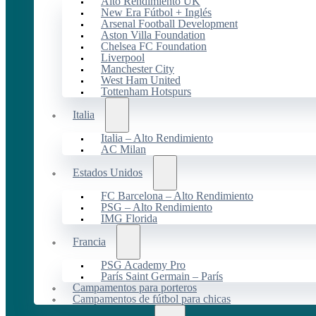
Alto Rendimiento UK
New Era Fútbol + Inglés
Arsenal Football Development
Aston Villa Foundation
Chelsea FC Foundation
Liverpool
Manchester City
West Ham United
Tottenham Hotspurs
Italia
Italia – Alto Rendimiento
AC Milan
Estados Unidos
FC Barcelona – Alto Rendimiento
PSG – Alto Rendimiento
IMG Florida
Francia
PSG Academy Pro
París Saint Germain – París
Campamentos para porteros
Campamentos de fútbol para chicas