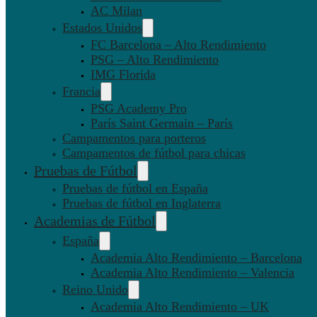
AC Milan
Estados Unidos
FC Barcelona – Alto Rendimiento
PSG – Alto Rendimiento
IMG Florida
Francia
PSG Academy Pro
París Saint Germain – París
Campamentos para porteros
Campamentos de fútbol para chicas
Pruebas de Fútbol
Pruebas de fútbol en España
Pruebas de fútbol en Inglaterra
Academias de Fútbol
España
Academia Alto Rendimiento – Barcelona
Academia Alto Rendimiento – Valencia
Reino Unido
Academia Alto Rendimiento – UK