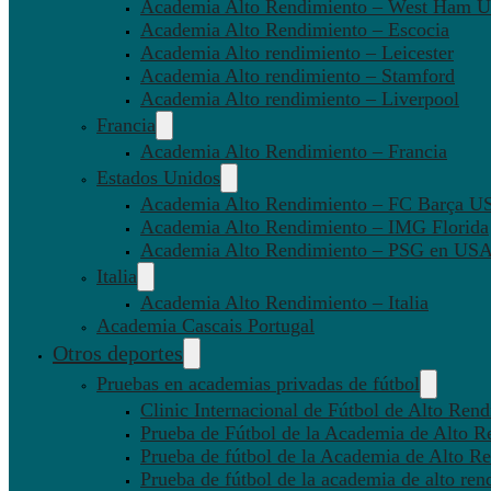
Academia Alto Rendimiento – West Ham U
Academia Alto Rendimiento – Escocia
Academia Alto rendimiento – Leicester
Academia Alto rendimiento – Stamford
Academia Alto rendimiento – Liverpool
Francia
Academia Alto Rendimiento – Francia
Estados Unidos
Academia Alto Rendimiento – FC Barça U
Academia Alto Rendimiento – IMG Florida
Academia Alto Rendimiento – PSG en US
Italia
Academia Alto Rendimiento – Italia
Academia Cascais Portugal
Otros deportes
Pruebas en academias privadas de fútbol
Clinic Internacional de Fútbol de Alto Ren
Prueba de Fútbol de la Academia de Alto R
Prueba de fútbol de la Academia de Alto Re
Prueba de fútbol de la academia de alto ren