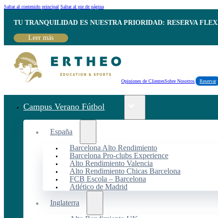
Saltar al contenido principal
Saltar al pie de página
TU TRANQUILIDAD ES NUESTRA PRIORIDAD: RESERVA FLEX
Leer más
Opiniones de Clientes
Sobre Nosotros
Reservar
Campus Verano Fútbol
España
Barcelona Alto Rendimiento
Barcelona Pro-clubs Experience
Alto Rendimiento Valencia
Alto Rendimiento Chicas Barcelona
FCB Escola – Barcelona
Atlético de Madrid
Inglaterra