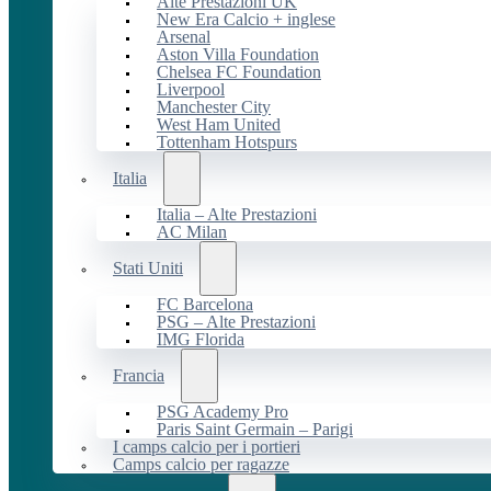
Alte Prestazioni UK
New Era Calcio + inglese
Arsenal
Aston Villa Foundation
Chelsea FC Foundation
Liverpool
Manchester City
West Ham United
Tottenham Hotspurs
Italia
Italia – Alte Prestazioni
AC Milan
Stati Uniti
FC Barcelona
PSG – Alte Prestazioni
IMG Florida
Francia
PSG Academy Pro
Paris Saint Germain – Parigi
I camps calcio per i portieri
Camps calcio per ragazze