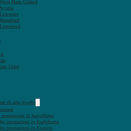
– West Ham United
 Scozia
Leicester
 Stamford
 Liverpool
a
SA
ida
ati Uniti
ti di alto livello
tazioni
 prestazioni di barcellona
te prestazioni in Inghilterra
lte prestazioni in Francia