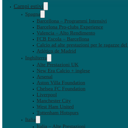
Campi estivi
Spagna
Barcellona – Programmi Intensivi
Barcelona Pro-clubs Experience
Valencia – Alto Rendimento
FCB Escola – Barcellona
Calcio ad alte prestazioni per le ragazze de
Atlético de Madrid
Inghilterra
Alte Prestazioni UK
New Era Calcio + inglese
Arsenal
Aston Villa Foundation
Chelsea FC Foundation
Liverpool
Manchester City
West Ham United
Tottenham Hotspurs
Italia
Italia – Alte Prestazioni