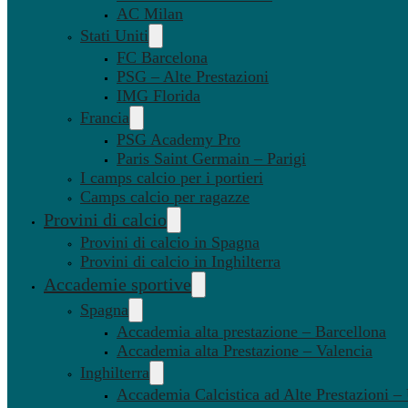
AC Milan
Stati Uniti
FC Barcelona
PSG – Alte Prestazioni
IMG Florida
Francia
PSG Academy Pro
Paris Saint Germain – Parigi
I camps calcio per i portieri
Camps calcio per ragazze
Provini di calcio
Provini di calcio in Spagna
Provini di calcio in Inghilterra
Accademie sportive
Spagna
Accademia alta prestazione – Barcellona
Accademia alta Prestazione – Valencia
Inghilterra
Accademia Calcistica ad Alte Prestazioni 