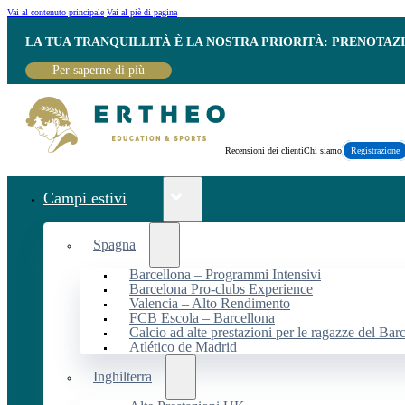
Vai al contenuto principale
Vai al piè di pagina
LA TUA TRANQUILLITÀ È LA NOSTRA PRIORITÀ: PRENOTAZ
Per saperne di più
Recensioni dei clienti
Chi siamo
Registrazione
Campi estivi
Spagna
Barcellona – Programmi Intensivi
Barcelona Pro-clubs Experience
Valencia – Alto Rendimento
FCB Escola – Barcellona
Calcio ad alte prestazioni per le ragazze del Bar
Atlético de Madrid
Inghilterra