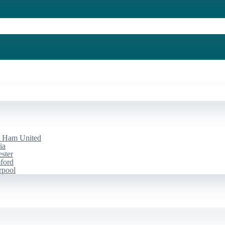
st Ham United
ia
ester
mford
rpool