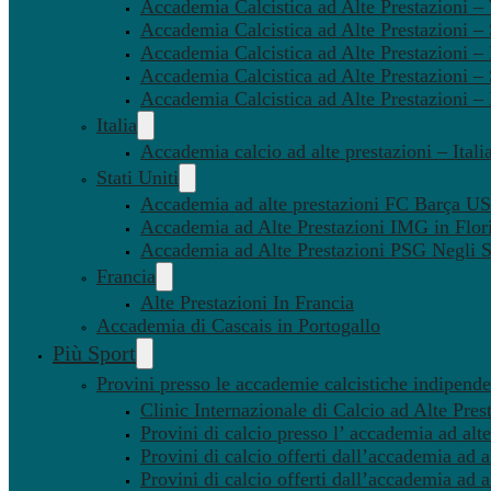
Accademia Calcistica ad Alte Prestazioni 
Accademia Calcistica ad Alte Prestazioni –
Accademia Calcistica ad Alte Prestazioni – 
Accademia Calcistica ad Alte Prestazioni –
Accademia Calcistica ad Alte Prestazioni –
Italia
Accademia calcio ad alte prestazioni – Itali
Stati Uniti
Accademia ad alte prestazioni FC Barça U
Accademia ad Alte Prestazioni IMG in Flor
Accademia ad Alte Prestazioni PSG Negli St
Francia
Alte Prestazioni In Francia
Accademia di Cascais in Portogallo
Più Sport
Provini presso le accademie calcistiche indipenden
Clinic Internazionale di Calcio ad Alte Pres
Provini di calcio presso l’ accademia ad alte
Provini di calcio offerti dall’accademia ad al
Provini di calcio offerti dall’accademia ad a