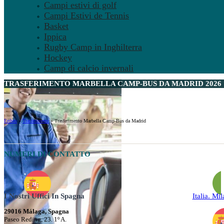
Campi estivi di golf
Campi Estivi de Tennis
Basket
Ippica
Rugby Camp in Inghilterra
Hockey
Camp di calcio invernali
TRASFERIMENTO MARBELLA CAMP-BUS DA MADRID 2026
Ertheo
»
Trasferimenti
»
Trasferimento Marbella Camp-Bus da Madrid
NUMERI DI CONTATTO
I Nostri Uffici In Spagna
Italia. Mi
29016 Málaga, Spagna
Paseo Reding, 23. 1º A.