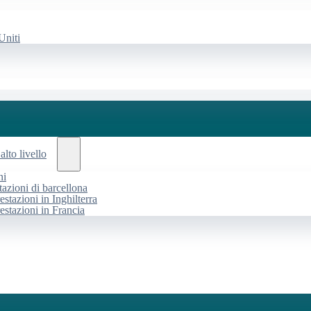
Uniti
alto livello
ni
tazioni di barcellona
estazioni in Inghilterra
restazioni in Francia