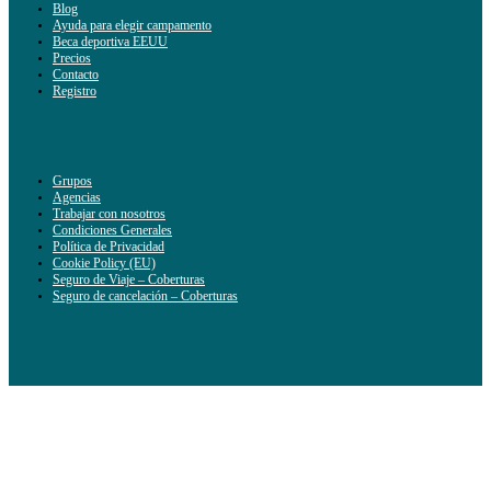
Blog
Ayuda para elegir campamento
Beca deportiva EEUU
Precios
Contacto
Registro
Grupos
Agencias
Trabajar con nosotros
Condiciones Generales
Política de Privacidad
Cookie Policy (EU)
Seguro de Viaje – Coberturas
Seguro de cancelación – Coberturas