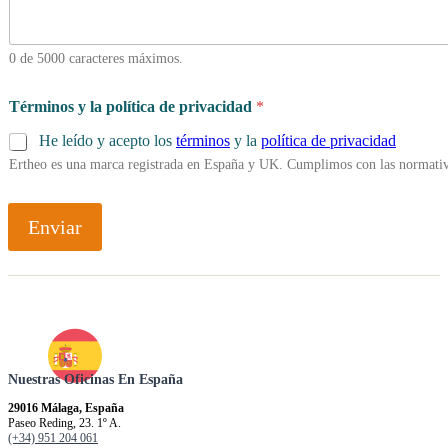
0 de 5000 caracteres máximos.
d
Términos y la política de privacidad
*
u
r
He leído y acepto los
términos
y la
política de privacidad
a
Ertheo es una marca registrada en España y UK. Cumplimos con las normativ
c
i
ó
n
Enviar
e
l
c
o
n
Nuestras Oficinas En España
29016 Málaga, España
Paseo Reding, 23. 1º A.
(+34) 951 204 061