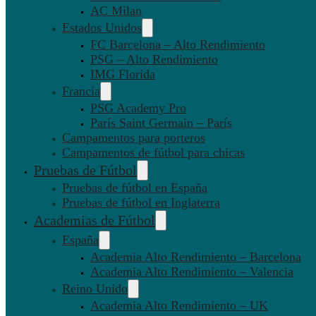
AC Milan
Estados Unidos
FC Barcelona – Alto Rendimiento
PSG – Alto Rendimiento
IMG Florida
Francia
PSG Academy Pro
París Saint Germain – París
Campamentos para porteros
Campamentos de fútbol para chicas
Pruebas de Fútbol
Pruebas de fútbol en España
Pruebas de fútbol en Inglaterra
Academias de Fútbol
España
Academia Alto Rendimiento – Barcelona
Academia Alto Rendimiento – Valencia
Reino Unido
Academia Alto Rendimiento – UK