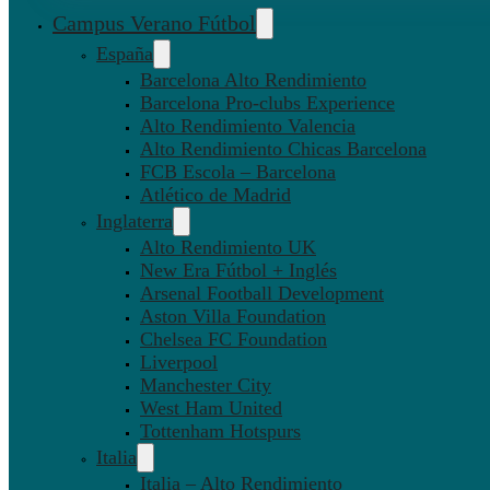
Campus Verano Fútbol
España
Barcelona Alto Rendimiento
Barcelona Pro-clubs Experience
Alto Rendimiento Valencia
Alto Rendimiento Chicas Barcelona
FCB Escola – Barcelona
Atlético de Madrid
Inglaterra
Alto Rendimiento UK
New Era Fútbol + Inglés
Arsenal Football Development
Aston Villa Foundation
Chelsea FC Foundation
Liverpool
Manchester City
West Ham United
Tottenham Hotspurs
Italia
Italia – Alto Rendimiento