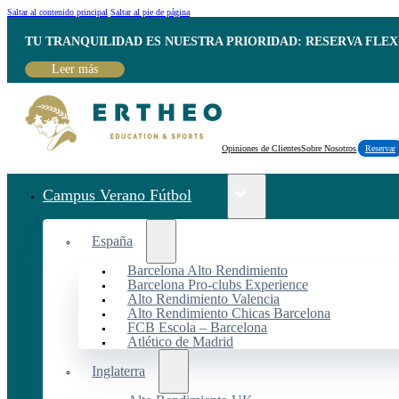
Saltar al contenido principal
Saltar al pie de página
TU TRANQUILIDAD ES NUESTRA PRIORIDAD: RESERVA FLEX
Leer más
Opiniones de Clientes
Sobre Nosotros
Reservar
Campus Verano Fútbol
España
Barcelona Alto Rendimiento
Barcelona Pro-clubs Experience
Alto Rendimiento Valencia
Alto Rendimiento Chicas Barcelona
FCB Escola – Barcelona
Atlético de Madrid
Inglaterra