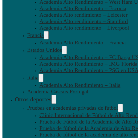
Academia Alto Rendimiento – West Ham U
Academia Alto Rendimiento – Escocia
Academia Alto rendimiento – Leicester
Academia Alto rendimiento – Stamford
Academia Alto rendimiento – Liverpool
Francia
Academia Alto Rendimiento – Francia
Estados Unidos
Academia Alto Rendimiento – FC Barça U
Academia Alto Rendimiento – IMG Florida
Academia Alto Rendimiento – PSG en US
Italia
Academia Alto Rendimiento – Italia
Academia Cascais Portugal
Otros deportes
Pruebas en academias privadas de fútbol
Clinic Internacional de Fútbol de Alto Ren
Prueba de Fútbol de la Academia de Alto R
Prueba de fútbol de la Academia de Alto Re
Prueba de fútbol de la academia de alto ren