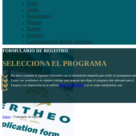
Golf
Tenis
Baloncesto
Hípica
Rugby
Hockey
Campamentos fútbol invierno
FORMULARIO DE REGISTRO
SELECCIONA EL PROGRAMA
Por favor completa el siguiente formulario con la información requerida para recibir un presupuesto pe
Pronto nos pondremos en contacto contigo para asegurar que eliges el programa más adecuado para ti.
Estamos a tu disposición en el teléfono
0034 951 20 40 61
o en el correo info@ertheo.com
Ertheo
»
Formulario de registro