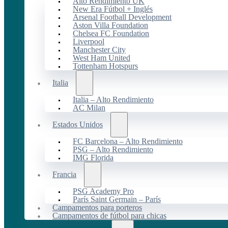
Alto Rendimiento UK
New Era Fútbol + Inglés
Arsenal Football Development
Aston Villa Foundation
Chelsea FC Foundation
Liverpool
Manchester City
West Ham United
Tottenham Hotspurs
Italia
Italia – Alto Rendimiento
AC Milan
Estados Unidos
FC Barcelona – Alto Rendimiento
PSG – Alto Rendimiento
IMG Florida
Francia
PSG Academy Pro
París Saint Germain – París
Campamentos para porteros
Campamentos de fútbol para chicas